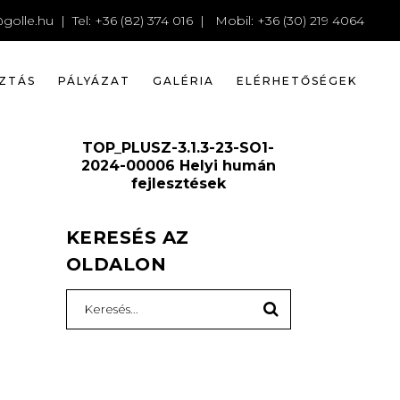
golle.hu
| Tel: +36 (82) 374 016 | Mobil: +36 (30) 219 4064
ZTÁS
PÁLYÁZAT
GALÉRIA
ELÉRHETŐSÉGEK
TOP_PLUSZ-3.1.3-23-SO1-
2024-00006 Helyi humán
fejlesztések
KERESÉS AZ
OLDALON
Search
for: