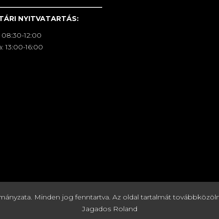
TÁRI NYITVATARTÁS:
 08:30-12:00
: 13:00-16:00
zata. Minden jog fenntartva. Az oldal tartalmát továbbközölni c
Jagados Roland