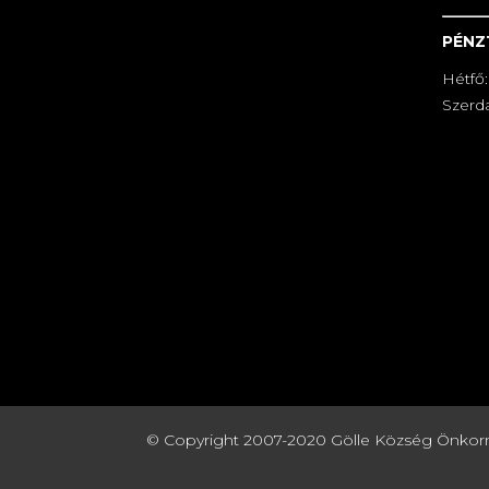
PÉNZ
Hétfő:
Szerda
© Copyright 2007-2020 Gölle Község Önkormány