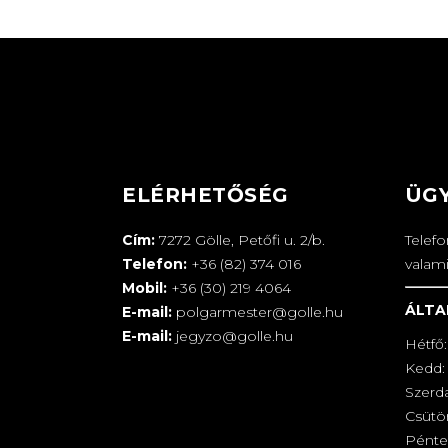
ELÉRHETŐSÉG
ÜG
Cím:
7272 Gölle, Petőfi u. 2/b.
Telef
Telefon:
+36 (82) 374 016
valam
Mobil:
+36 (30) 219 4064
ÁLTA
E-mail:
polgarmester@golle.hu
E-mail:
jegyzo@golle.hu
Hétfő:
Kedd: 
Szerd
Csütör
Pénte