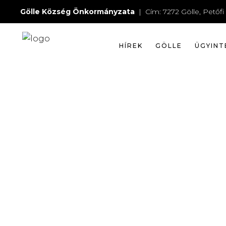
Gölle Község Önkormányzata
| Cím: 7272 Gölle, Petőfi 
HÍREK
GÖLLE
ÜGYINT