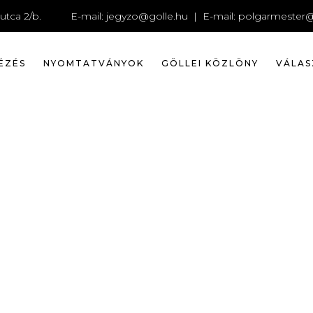
DSC_1279
utca 2/b.
E-mail:
jegyzo@golle.hu
| E-mail:
polgarmester@
ÉZÉS
NYOMTATVÁNYOK
GÖLLEI KÖZLÖNY
VÁLAS