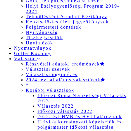
Gölle Településrendezési terve
Helyi Esélyegyenlőségi Program 2019-
2024
Településképi Arculati Kézikönyv
Képviselő-testületi jegyzőkönyvek
Polgármesteri döntések
Nyilvánosság
Tisztségviselők
Ügyintézők
Nyomtatványok
Göllei Közlöny
Választás
Részvételi adatok, eredmények
Választási szervek
Választási ügyintézés
2024. évi általános választások
*
Korábbi választások
Időközi Roma Nemzetiségi Választás
2023
Választás 2022
Időközi választás 2022
2022. évi HVB és HVI határozatok
Helyi önkormányzati képviselők és
polgármester időközi választása