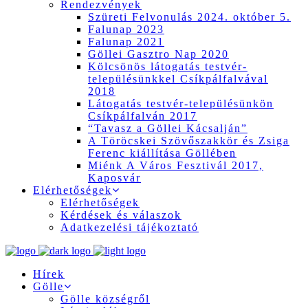
Rendezvények
Szüreti Felvonulás 2024. október 5.
Falunap 2023
Falunap 2021
Göllei Gasztro Nap 2020
Kölcsönös látogatás testvér-
településünkkel Csíkpálfalvával
2018
Látogatás testvér-településünkön
Csíkpálfalván 2017
“Tavasz a Göllei Kácsalján”
A Töröcskei Szövőszakkör és Zsiga
Ferenc kiállítása Göllében
Miénk A Város Fesztivál 2017,
Kaposvár
Elérhetőségek
Elérhetőségek
Kérdések és válaszok
Adatkezelési tájékoztató
Hírek
Gölle
Gölle községről