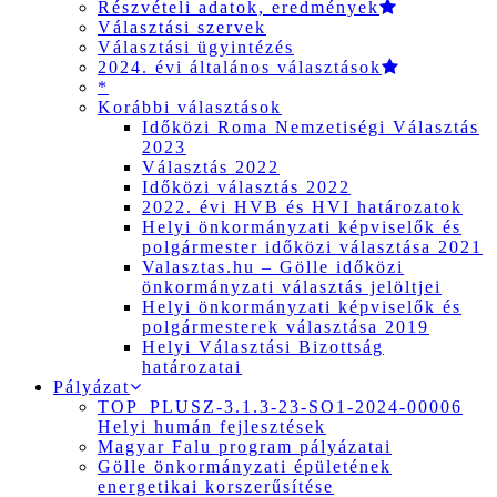
Részvételi adatok, eredmények
Választási szervek
Választási ügyintézés
2024. évi általános választások
*
Korábbi választások
Időközi Roma Nemzetiségi Választás
2023
Választás 2022
Időközi választás 2022
2022. évi HVB és HVI határozatok
Helyi önkormányzati képviselők és
polgármester időközi választása 2021
Valasztas.hu – Gölle időközi
önkormányzati választás jelöltjei
Helyi önkormányzati képviselők és
polgármesterek választása 2019
Helyi Választási Bizottság
határozatai
Pályázat
TOP_PLUSZ-3.1.3-23-SO1-2024-00006
Helyi humán fejlesztések
Magyar Falu program pályázatai
Gölle önkormányzati épületének
energetikai korszerűsítése