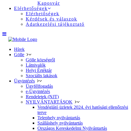
Kaposvár
Elérhetőségek
Elérhetőségek
Kérdések és válaszok
Adatkezelési tájékoztató
Hírek
Gölle
Gölle községről
Látnivalók
Helyi Értéktár
Szociális lakások
Ügyintézés
Ügyfélfogadás
e-Ügyintézés
Rendeletek (NJT)
NYILVÁNTARTÁSOK
Vendéglátó üzletek 2024. évi hatósági ellenőrzési
terve
Telephely nyilvántartás
Szálláshely nyilvántartás
Országos Kereskedelmi Nyilvántartás