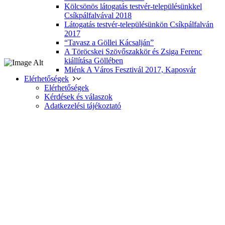
Kölcsönös látogatás testvér-településünkkel
Csíkpálfalvával 2018
Látogatás testvér-településünkön Csíkpálfalván
2017
“Tavasz a Göllei Kácsalján”
A Töröcskei Szövőszakkör és Zsiga Ferenc
kiállítása Göllében
Miénk A Város Fesztivál 2017, Kaposvár
Elérhetőségek
Elérhetőségek
Kérdések és válaszok
Adatkezelési tájékoztató