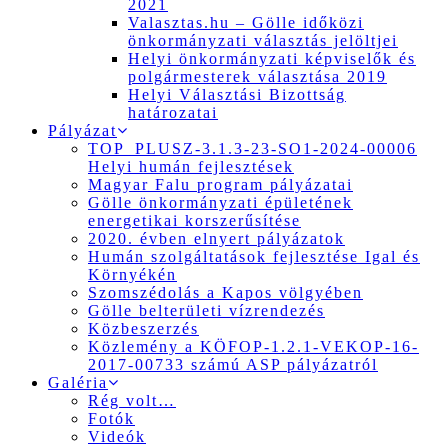
2021
Valasztas.hu – Gölle időközi
önkormányzati választás jelöltjei
Helyi önkormányzati képviselők és
polgármesterek választása 2019
Helyi Választási Bizottság
határozatai
Pályázat
TOP_PLUSZ-3.1.3-23-SO1-2024-00006
Helyi humán fejlesztések
Magyar Falu program pályázatai
Gölle önkormányzati épületének
energetikai korszerűsítése
2020. évben elnyert pályázatok
Humán szolgáltatások fejlesztése Igal és
Környékén
Szomszédolás a Kapos völgyében
Gölle belterületi vízrendezés
Közbeszerzés
Közlemény a KÖFOP-1.2.1-VEKOP-16-
2017-00733 számú ASP pályázatról
Galéria
Rég volt…
Fotók
Videók