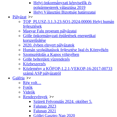
Helyi önkormányzati képviselők és
polgármesterek választása 2019
Helyi Választási Bizottság határozatai
Pályázat
TOP_PLUSZ-3.1.3-23-SO1-2024-00006 Helyi humán
fejlesztések
Magyar Falu program pályázatai
Gölle önkormányzati épületének energetikai
korszerűsítése
2020. évben elnyert pályázatok
Humán szolgáltatások fejlesztése Igal és Környékén
Szomszédolás a Kapos völgyében
Gölle belterületi vízrendezés
Közbeszerzés
Közlemény a KÖFOP-1.2.1-VEKOP-16-2017-00733
számú ASP pályázatról
Galéria
Rég volt…
Fotók
Videók
Rendezvények
Szüreti Felvonulás 2024. október 5.
Falunap 2023
Falunap 2021
Göllei Gasztro Nap 2020