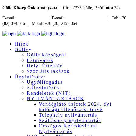
Gölle Község Önkormányzata
| Cím: 7272 Gölle, Petőfi utca 2/b.
E-mail:
jegyzo@golle.hu
| E-mail:
polgarmester@golle.hu
| Tel: +36
(82) 374 016 | Mobil: +36 (30) 219 4064
Hírek
Gölle
Gölle községről
Látnivalók
Helyi Értéktár
Szociális lakások
Ügyintézés
Ügyfélfogadás
e-Ügyintézés
Rendeletek (NJT)
NYILVÁNTARTÁSOK
Vendéglátó üzletek 2024. évi
hatósági ellenőrzési terve
Telephely nyilvántartás
Szálláshely nyilvántartás
Országos Kereskedelmi
Nyilvántartás