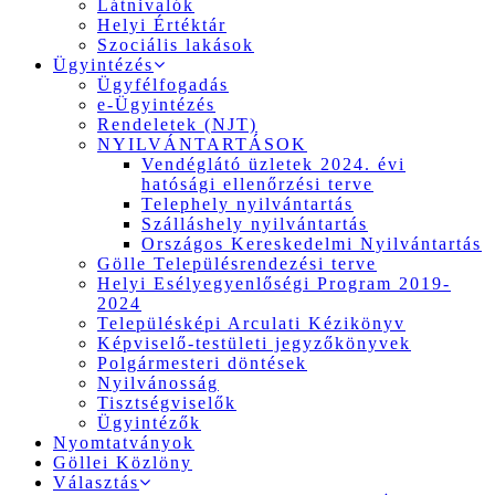
Látnivalók
Helyi Értéktár
Szociális lakások
Ügyintézés
Ügyfélfogadás
e-Ügyintézés
Rendeletek (NJT)
NYILVÁNTARTÁSOK
Vendéglátó üzletek 2024. évi
hatósági ellenőrzési terve
Telephely nyilvántartás
Szálláshely nyilvántartás
Országos Kereskedelmi Nyilvántartás
Gölle Településrendezési terve
Helyi Esélyegyenlőségi Program 2019-
2024
Településképi Arculati Kézikönyv
Képviselő-testületi jegyzőkönyvek
Polgármesteri döntések
Nyilvánosság
Tisztségviselők
Ügyintézők
Nyomtatványok
Göllei Közlöny
Választás