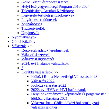
Gölle Településrendezési terve
Helyi Esélyegyenlőségi Program 2019-2024
Településképi Arculati Kézikönyv
Képviselő-testületi jegyzőkönyvek
Polgármesteri döntések
Nyilvánosság
Tisztségviselők
Ügyintézők
Nyomtatványok
Göllei Közlöny
Választás
Részvételi adatok, eredmények
Választási szervek
Választási ügyintézés
2024. évi általános választások
*
Korábbi választások
Időközi Roma Nemzetiségi Választás 2023
Választás 2022
Időközi választás 2022
2022. évi HVB és HVI határozatok
Helyi önkormányzati képviselők és polgármester
időközi választása 2021
Valasztas.hu – Gölle időközi önkormányzati
választás jelöltjei