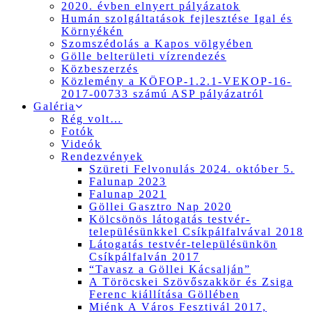
2020. évben elnyert pályázatok
Humán szolgáltatások fejlesztése Igal és
Környékén
Szomszédolás a Kapos völgyében
Gölle belterületi vízrendezés
Közbeszerzés
Közlemény a KÖFOP-1.2.1-VEKOP-16-
2017-00733 számú ASP pályázatról
Galéria
Rég volt…
Fotók
Videók
Rendezvények
Szüreti Felvonulás 2024. október 5.
Falunap 2023
Falunap 2021
Göllei Gasztro Nap 2020
Kölcsönös látogatás testvér-
településünkkel Csíkpálfalvával 2018
Látogatás testvér-településünkön
Csíkpálfalván 2017
“Tavasz a Göllei Kácsalján”
A Töröcskei Szövőszakkör és Zsiga
Ferenc kiállítása Göllében
Miénk A Város Fesztivál 2017,