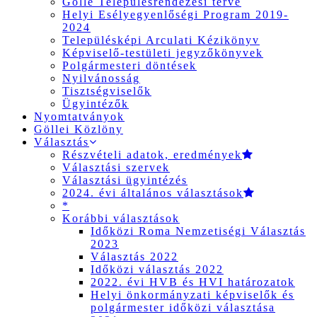
Gölle Településrendezési terve
Helyi Esélyegyenlőségi Program 2019-
2024
Településképi Arculati Kézikönyv
Képviselő-testületi jegyzőkönyvek
Polgármesteri döntések
Nyilvánosság
Tisztségviselők
Ügyintézők
Nyomtatványok
Göllei Közlöny
Választás
Részvételi adatok, eredmények
Választási szervek
Választási ügyintézés
2024. évi általános választások
*
Korábbi választások
Időközi Roma Nemzetiségi Választás
2023
Választás 2022
Időközi választás 2022
2022. évi HVB és HVI határozatok
Helyi önkormányzati képviselők és
polgármester időközi választása