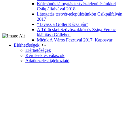
Kölcsönös látogatás testvér-településünkkel
Csíkpálfalvával 2018
Látogatás testvér-településünkön Csíkpálfalván
2017
“Tavasz a Göllei Kácsalján”
A Töröcskei Szövőszakkör és Zsiga Ferenc
kiállítása Göllében
Miénk A Város Fesztivál 2017, Kaposvár
Elérhetőségek
Elérhetőségek
Kérdések és válaszok
Adatkezelési tájékoztató