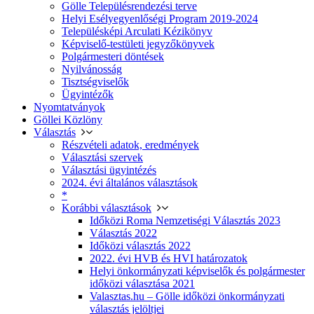
Gölle Településrendezési terve
Helyi Esélyegyenlőségi Program 2019-2024
Településképi Arculati Kézikönyv
Képviselő-testületi jegyzőkönyvek
Polgármesteri döntések
Nyilvánosság
Tisztségviselők
Ügyintézők
Nyomtatványok
Göllei Közlöny
Választás
Részvételi adatok, eredmények
Választási szervek
Választási ügyintézés
2024. évi általános választások
*
Korábbi választások
Időközi Roma Nemzetiségi Választás 2023
Választás 2022
Időközi választás 2022
2022. évi HVB és HVI határozatok
Helyi önkormányzati képviselők és polgármester
időközi választása 2021
Valasztas.hu – Gölle időközi önkormányzati
választás jelöltjei