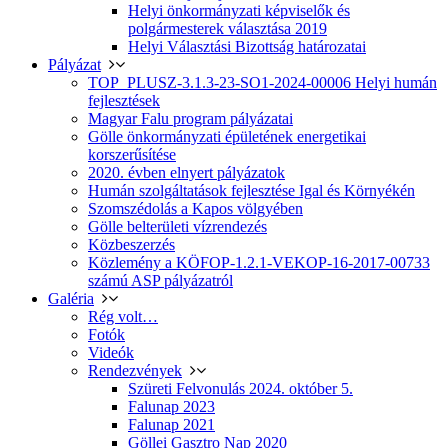
Helyi önkormányzati képviselők és
polgármesterek választása 2019
Helyi Választási Bizottság határozatai
Pályázat
TOP_PLUSZ-3.1.3-23-SO1-2024-00006 Helyi humán
fejlesztések
Magyar Falu program pályázatai
Gölle önkormányzati épületének energetikai
korszerűsítése
2020. évben elnyert pályázatok
Humán szolgáltatások fejlesztése Igal és Környékén
Szomszédolás a Kapos völgyében
Gölle belterületi vízrendezés
Közbeszerzés
Közlemény a KÖFOP-1.2.1-VEKOP-16-2017-00733
számú ASP pályázatról
Galéria
Rég volt…
Fotók
Videók
Rendezvények
Szüreti Felvonulás 2024. október 5.
Falunap 2023
Falunap 2021
Göllei Gasztro Nap 2020