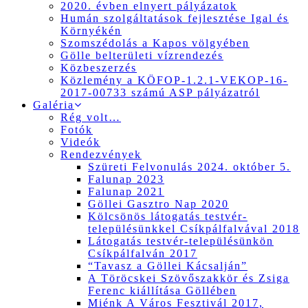
2020. évben elnyert pályázatok
Humán szolgáltatások fejlesztése Igal és
Környékén
Szomszédolás a Kapos völgyében
Gölle belterületi vízrendezés
Közbeszerzés
Közlemény a KÖFOP-1.2.1-VEKOP-16-
2017-00733 számú ASP pályázatról
Galéria
Rég volt…
Fotók
Videók
Rendezvények
Szüreti Felvonulás 2024. október 5.
Falunap 2023
Falunap 2021
Göllei Gasztro Nap 2020
Kölcsönös látogatás testvér-
településünkkel Csíkpálfalvával 2018
Látogatás testvér-településünkön
Csíkpálfalván 2017
“Tavasz a Göllei Kácsalján”
A Töröcskei Szövőszakkör és Zsiga
Ferenc kiállítása Göllében
Miénk A Város Fesztivál 2017,