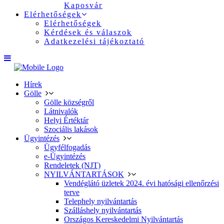
Kaposvár
Elérhetőségek
Elérhetőségek
Kérdések és válaszok
Adatkezelési tájékoztató
Hírek
Gölle
Gölle községről
Látnivalók
Helyi Értéktár
Szociális lakások
Ügyintézés
Ügyfélfogadás
e-Ügyintézés
Rendeletek (NJT)
NYILVÁNTARTÁSOK
Vendéglátó üzletek 2024. évi hatósági ellenőrzési
terve
Telephely nyilvántartás
Szálláshely nyilvántartás
Országos Kereskedelmi Nyilvántartás