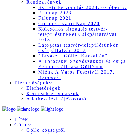
Rendezvények
Szüreti Felvonulás 2024. október 5.
Falunap 2023
Falunap 2021
Göllei Gasztro Nap 2020
Kölcsönös látogatás testvér-
településünkkel Csíkpálfalvával
2018
Látogatás testvér-településünkön
Csíkpálfalván 2017
“Tavasz a Göllei Kácsalján”
A Töröcskei Szövőszakkör és Zsiga
Ferenc kiállítása Göllében
Miénk A Város Fesztivál 2017,
Kaposvár
Elérhetőségek
Elérhetőségek
Kérdések és válaszok
Adatkezelési tájékoztató
Hírek
Gölle
Gölle községről