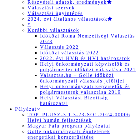
Részvételi adatok, eredmények
Választási szervek
Választási ügyintézés
2024. évi általános választások
*
Korábbi választások
Időközi Roma Nemzetiségi Választás
2023
Választás 2022
Időközi választás 2022
2022. évi HVB és HVI határozatok
Helyi önkormányzati képviselők és
polgármester időközi választása 2021
Valasztas.hu – Gölle időközi
önkormányzati választás jelöltjei
Helyi önkormányzati képviselők és
polgármesterek választása 2019
Helyi Választási Bizottság
határozatai
Pályázat
TOP_PLUSZ-3.1.3-23-SO1-2024-00006
Helyi humán fejlesztések
Magyar Falu program pályázatai
Gölle önkormányzati épületének
energetikai korszerűsítése