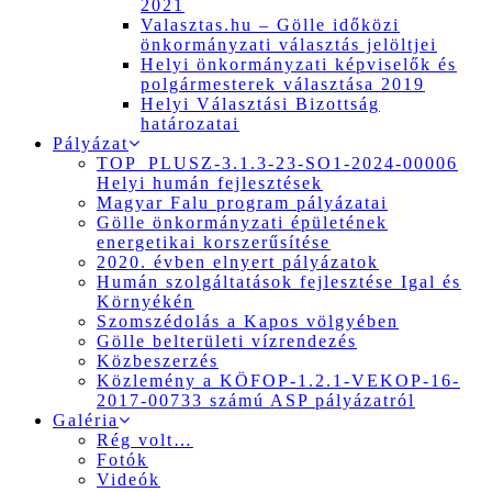
2021
Valasztas.hu – Gölle időközi
önkormányzati választás jelöltjei
Helyi önkormányzati képviselők és
polgármesterek választása 2019
Helyi Választási Bizottság
határozatai
Pályázat
TOP_PLUSZ-3.1.3-23-SO1-2024-00006
Helyi humán fejlesztések
Magyar Falu program pályázatai
Gölle önkormányzati épületének
energetikai korszerűsítése
2020. évben elnyert pályázatok
Humán szolgáltatások fejlesztése Igal és
Környékén
Szomszédolás a Kapos völgyében
Gölle belterületi vízrendezés
Közbeszerzés
Közlemény a KÖFOP-1.2.1-VEKOP-16-
2017-00733 számú ASP pályázatról
Galéria
Rég volt…
Fotók
Videók