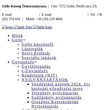
Gölle Község Önkormányzata
| Cím: 7272 Gölle, Petőfi utca 2/b.
E-mail:
jegyzo@golle.hu
| E-mail:
polgarmester@golle.hu
| Tel: +36
(82) 374 016 | Mobil: +36 (30) 219 4064
Hírek
Gölle
Gölle községről
Látnivalók
Helyi Értéktár
Szociális lakások
Ügyintézés
Ügyfélfogadás
e-Ügyintézés
Rendeletek (NJT)
NYILVÁNTARTÁSOK
Vendéglátó üzletek 2024. évi
hatósági ellenőrzési terve
Telephely nyilvántartás
Szálláshely nyilvántartás
Országos Kereskedelmi
Nyilvántartás