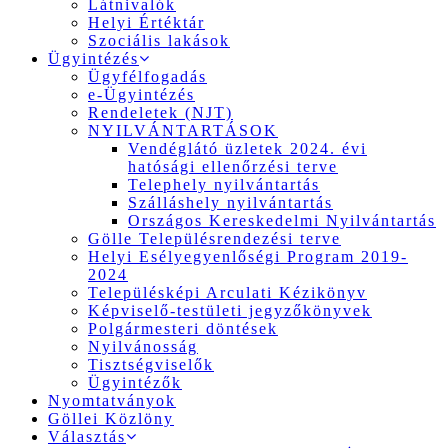
Látnivalók
Helyi Értéktár
Szociális lakások
Ügyintézés
Ügyfélfogadás
e-Ügyintézés
Rendeletek (NJT)
NYILVÁNTARTÁSOK
Vendéglátó üzletek 2024. évi
hatósági ellenőrzési terve
Telephely nyilvántartás
Szálláshely nyilvántartás
Országos Kereskedelmi Nyilvántartás
Gölle Településrendezési terve
Helyi Esélyegyenlőségi Program 2019-
2024
Településképi Arculati Kézikönyv
Képviselő-testületi jegyzőkönyvek
Polgármesteri döntések
Nyilvánosság
Tisztségviselők
Ügyintézők
Nyomtatványok
Göllei Közlöny
Választás