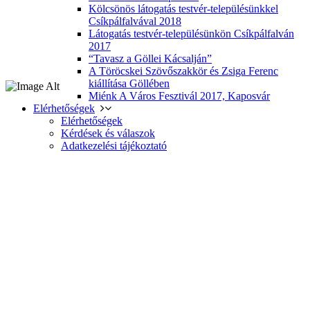
Kölcsönös látogatás testvér-településünkkel
Csíkpálfalvával 2018
Látogatás testvér-településünkön Csíkpálfalván
2017
“Tavasz a Göllei Kácsalján”
A Töröcskei Szövőszakkör és Zsiga Ferenc
kiállítása Göllében
Miénk A Város Fesztivál 2017, Kaposvár
Elérhetőségek
Elérhetőségek
Kérdések és válaszok
Adatkezelési tájékoztató