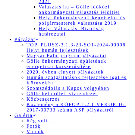
2021
Valasztas.hu – Gölle időközi
önkormányzati választás jelöltjei
Helyi önkormányzati képviselők és
polgármesterek választása 2019
Helyi Választási Bizottság
határozatai
Pályázat
TOP_PLUSZ-3.1.3-23-SO1-2024-00006
Helyi humán fejlesztések
Magyar Falu program pályázatai
Gölle önkormányzati épületének
energetikai korszerűsítése
2020. évben elnyert pályázatok
Humán szolgáltatások fejlesztése Igal és
Környékén
Szomszédolás a Kapos völgyében
Gölle belterületi vízrendezés
Közbeszerzés
Közlemény a KÖFOP-1.2.1-VEKOP-16-
2017-00733 számú ASP pályázatról
Galéria
Rég volt…
Fotók
Videók