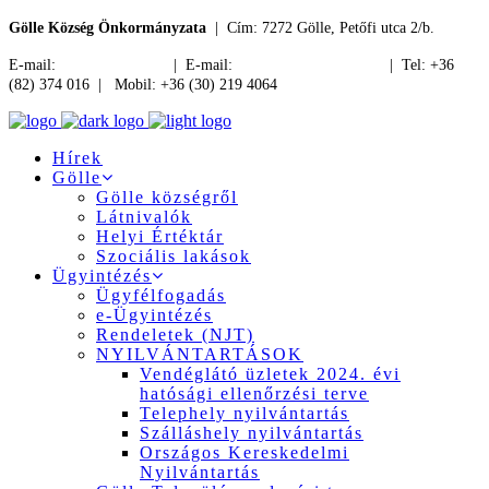
Gölle Község Önkormányzata
| Cím: 7272 Gölle, Petőfi utca 2/b.
E-mail:
jegyzo@golle.hu
| E-mail:
polgarmester@golle.hu
| Tel: +36
(82) 374 016 | Mobil: +36 (30) 219 4064
Hírek
Gölle
Gölle községről
Látnivalók
Helyi Értéktár
Szociális lakások
Ügyintézés
Ügyfélfogadás
e-Ügyintézés
Rendeletek (NJT)
NYILVÁNTARTÁSOK
Vendéglátó üzletek 2024. évi
hatósági ellenőrzési terve
Telephely nyilvántartás
Szálláshely nyilvántartás
Országos Kereskedelmi
Nyilvántartás