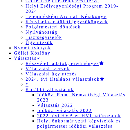
Gölle Településrendezési terve
Helyi Esélyegyenlőségi Program 2019-
2024
Településképi Arculati Kézikönyv
Képviselő-testületi jegyzőkönyvek
Polgármesteri döntések
Nyilvánosság
Tisztségviselők
Ügyintézők
Nyomtatványok
Göllei Közlöny
Választás
Részvételi adatok, eredmények
Választási szervek
Választási ügyintézés
2024. évi általános választások
*
Korábbi választások
Időközi Roma Nemzetiségi Választás
2023
Választás 2022
Időközi választás 2022
2022. évi HVB és HVI határozatok
Helyi önkormányzati képviselők és
polgármester időközi választása