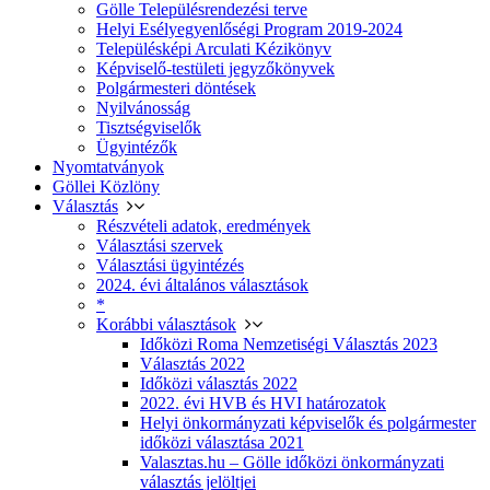
Gölle Településrendezési terve
Helyi Esélyegyenlőségi Program 2019-2024
Településképi Arculati Kézikönyv
Képviselő-testületi jegyzőkönyvek
Polgármesteri döntések
Nyilvánosság
Tisztségviselők
Ügyintézők
Nyomtatványok
Göllei Közlöny
Választás
Részvételi adatok, eredmények
Választási szervek
Választási ügyintézés
2024. évi általános választások
*
Korábbi választások
Időközi Roma Nemzetiségi Választás 2023
Választás 2022
Időközi választás 2022
2022. évi HVB és HVI határozatok
Helyi önkormányzati képviselők és polgármester
időközi választása 2021
Valasztas.hu – Gölle időközi önkormányzati
választás jelöltjei