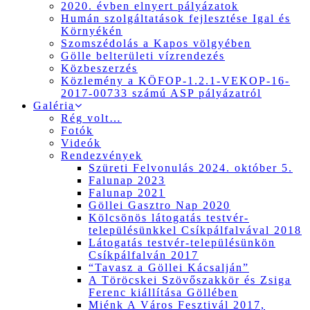
2020. évben elnyert pályázatok
Humán szolgáltatások fejlesztése Igal és
Környékén
Szomszédolás a Kapos völgyében
Gölle belterületi vízrendezés
Közbeszerzés
Közlemény a KÖFOP-1.2.1-VEKOP-16-
2017-00733 számú ASP pályázatról
Galéria
Rég volt…
Fotók
Videók
Rendezvények
Szüreti Felvonulás 2024. október 5.
Falunap 2023
Falunap 2021
Göllei Gasztro Nap 2020
Kölcsönös látogatás testvér-
településünkkel Csíkpálfalvával 2018
Látogatás testvér-településünkön
Csíkpálfalván 2017
“Tavasz a Göllei Kácsalján”
A Töröcskei Szövőszakkör és Zsiga
Ferenc kiállítása Göllében
Miénk A Város Fesztivál 2017,