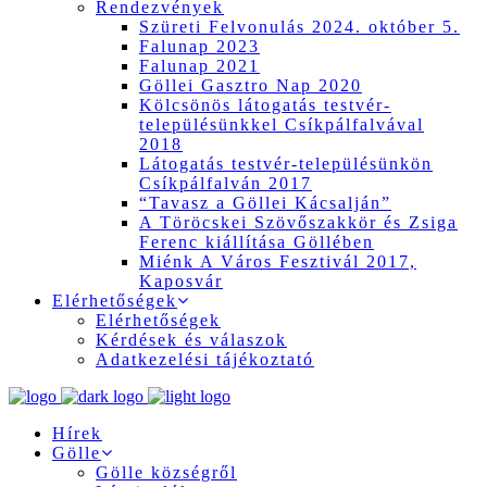
Rendezvények
Szüreti Felvonulás 2024. október 5.
Falunap 2023
Falunap 2021
Göllei Gasztro Nap 2020
Kölcsönös látogatás testvér-
településünkkel Csíkpálfalvával
2018
Látogatás testvér-településünkön
Csíkpálfalván 2017
“Tavasz a Göllei Kácsalján”
A Töröcskei Szövőszakkör és Zsiga
Ferenc kiállítása Göllében
Miénk A Város Fesztivál 2017,
Kaposvár
Elérhetőségek
Elérhetőségek
Kérdések és válaszok
Adatkezelési tájékoztató
Hírek
Gölle
Gölle községről