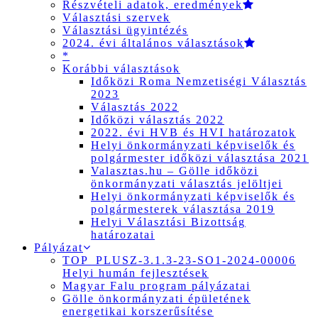
Részvételi adatok, eredmények
Választási szervek
Választási ügyintézés
2024. évi általános választások
*
Korábbi választások
Időközi Roma Nemzetiségi Választás
2023
Választás 2022
Időközi választás 2022
2022. évi HVB és HVI határozatok
Helyi önkormányzati képviselők és
polgármester időközi választása 2021
Valasztas.hu – Gölle időközi
önkormányzati választás jelöltjei
Helyi önkormányzati képviselők és
polgármesterek választása 2019
Helyi Választási Bizottság
határozatai
Pályázat
TOP_PLUSZ-3.1.3-23-SO1-2024-00006
Helyi humán fejlesztések
Magyar Falu program pályázatai
Gölle önkormányzati épületének
energetikai korszerűsítése