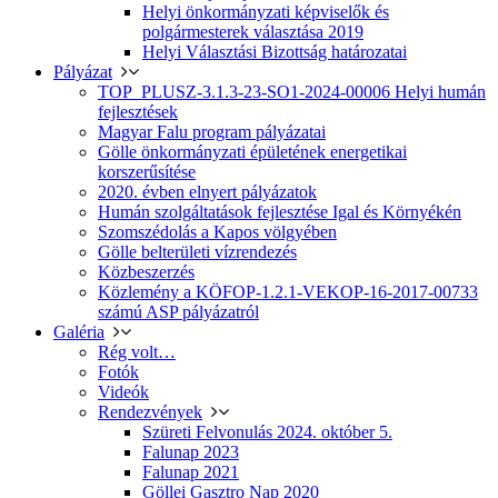
Helyi önkormányzati képviselők és
polgármesterek választása 2019
Helyi Választási Bizottság határozatai
Pályázat
TOP_PLUSZ-3.1.3-23-SO1-2024-00006 Helyi humán
fejlesztések
Magyar Falu program pályázatai
Gölle önkormányzati épületének energetikai
korszerűsítése
2020. évben elnyert pályázatok
Humán szolgáltatások fejlesztése Igal és Környékén
Szomszédolás a Kapos völgyében
Gölle belterületi vízrendezés
Közbeszerzés
Közlemény a KÖFOP-1.2.1-VEKOP-16-2017-00733
számú ASP pályázatról
Galéria
Rég volt…
Fotók
Videók
Rendezvények
Szüreti Felvonulás 2024. október 5.
Falunap 2023
Falunap 2021
Göllei Gasztro Nap 2020