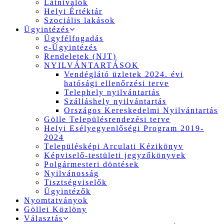
Látnivalók
Helyi Értéktár
Szociális lakások
Ügyintézés
Ügyfélfogadás
e-Ügyintézés
Rendeletek (NJT)
NYILVÁNTARTÁSOK
Vendéglátó üzletek 2024. évi
hatósági ellenőrzési terve
Telephely nyilvántartás
Szálláshely nyilvántartás
Országos Kereskedelmi Nyilvántartás
Gölle Településrendezési terve
Helyi Esélyegyenlőségi Program 2019-
2024
Településképi Arculati Kézikönyv
Képviselő-testületi jegyzőkönyvek
Polgármesteri döntések
Nyilvánosság
Tisztségviselők
Ügyintézők
Nyomtatványok
Göllei Közlöny
Választás