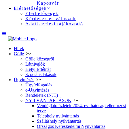
Kaposvár
Elérhetőségek
Elérhetőségek
Kérdések és válaszok
Adatkezelési tájékoztató
Hírek
Gölle
Gölle községről
Látnivalók
Helyi Értéktár
Szociális lakások
Ügyintézés
Ügyfélfogadás
e-Ügyintézés
Rendeletek (NJT)
NYILVÁNTARTÁSOK
Vendéglátó üzletek 2024. évi hatósági ellenőrzési
terve
Telephely nyilvántartás
Szálláshely nyilvántartás
Országos Kereskedelmi Nyilvántartás