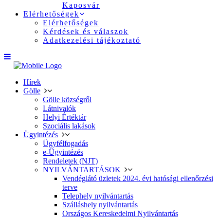
Kaposvár
Elérhetőségek
Elérhetőségek
Kérdések és válaszok
Adatkezelési tájékoztató
Hírek
Gölle
Gölle községről
Látnivalók
Helyi Értéktár
Szociális lakások
Ügyintézés
Ügyfélfogadás
e-Ügyintézés
Rendeletek (NJT)
NYILVÁNTARTÁSOK
Vendéglátó üzletek 2024. évi hatósági ellenőrzési
terve
Telephely nyilvántartás
Szálláshely nyilvántartás
Országos Kereskedelmi Nyilvántartás