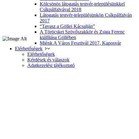
Kölcsönös látogatás testvér-településünkkel
Csíkpálfalvával 2018
Látogatás testvér-településünkön Csíkpálfalván
2017
“Tavasz a Göllei Kácsalján”
A Töröcskei Szövőszakkör és Zsiga Ferenc
kiállítása Göllében
Miénk A Város Fesztivál 2017, Kaposvár
Elérhetőségek
Elérhetőségek
Kérdések és válaszok
Adatkezelési tájékoztató