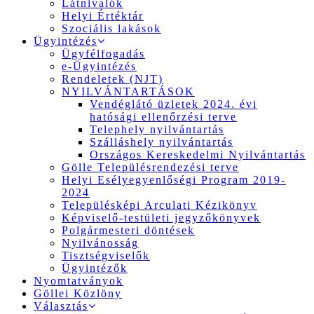
Látnivalók
Helyi Értéktár
Szociális lakások
Ügyintézés
Ügyfélfogadás
e-Ügyintézés
Rendeletek (NJT)
NYILVÁNTARTÁSOK
Vendéglátó üzletek 2024. évi
hatósági ellenőrzési terve
Telephely nyilvántartás
Szálláshely nyilvántartás
Országos Kereskedelmi Nyilvántartás
Gölle Településrendezési terve
Helyi Esélyegyenlőségi Program 2019-
2024
Településképi Arculati Kézikönyv
Képviselő-testületi jegyzőkönyvek
Polgármesteri döntések
Nyilvánosság
Tisztségviselők
Ügyintézők
Nyomtatványok
Göllei Közlöny
Választás