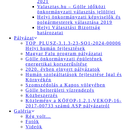
2021
Valasztas.hu – Gölle időközi
önkormányzati választás jelöltjei
Helyi önkormányzati képviselők és
polgármesterek választása 2019
Helyi Választási Bizottság
határozatai
Pályázat
TOP_PLUSZ-3.1.3-23-SO1-2024-00006
Helyi humán fejlesztések
Magyar Falu program pályázatai
Gölle önkormányzati épületének
energetikai korszerűsítése
2020. évben elnyert pályázatok
Humán szolgáltatások fejlesztése Igal és
Környékén
Szomszédolás a Kapos völgyében
Gölle belterületi vízrendezés
Közbeszerzés
Közlemény a KÖFOP-1.2.1-VEKOP-16-
2017-00733 számú ASP pályázatról
Galéria
Rég volt…
Fotók
Videók