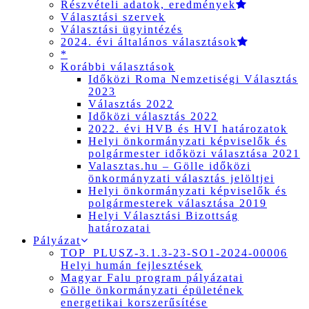
Részvételi adatok, eredmények
Választási szervek
Választási ügyintézés
2024. évi általános választások
*
Korábbi választások
Időközi Roma Nemzetiségi Választás
2023
Választás 2022
Időközi választás 2022
2022. évi HVB és HVI határozatok
Helyi önkormányzati képviselők és
polgármester időközi választása 2021
Valasztas.hu – Gölle időközi
önkormányzati választás jelöltjei
Helyi önkormányzati képviselők és
polgármesterek választása 2019
Helyi Választási Bizottság
határozatai
Pályázat
TOP_PLUSZ-3.1.3-23-SO1-2024-00006
Helyi humán fejlesztések
Magyar Falu program pályázatai
Gölle önkormányzati épületének
energetikai korszerűsítése