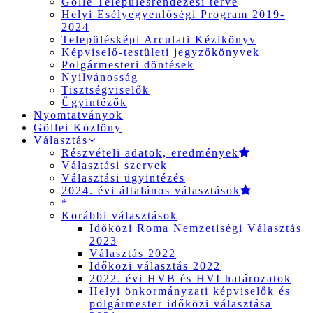
Gölle Településrendezési terve
Helyi Esélyegyenlőségi Program 2019-
2024
Településképi Arculati Kézikönyv
Képviselő-testületi jegyzőkönyvek
Polgármesteri döntések
Nyilvánosság
Tisztségviselők
Ügyintézők
Nyomtatványok
Göllei Közlöny
Választás
Részvételi adatok, eredmények
Választási szervek
Választási ügyintézés
2024. évi általános választások
*
Korábbi választások
Időközi Roma Nemzetiségi Választás
2023
Választás 2022
Időközi választás 2022
2022. évi HVB és HVI határozatok
Helyi önkormányzati képviselők és
polgármester időközi választása