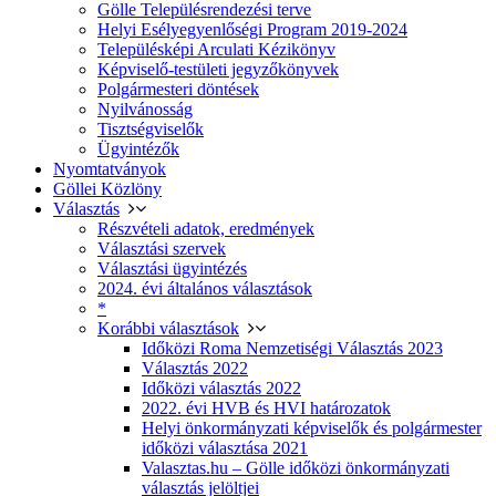
Gölle Településrendezési terve
Helyi Esélyegyenlőségi Program 2019-2024
Településképi Arculati Kézikönyv
Képviselő-testületi jegyzőkönyvek
Polgármesteri döntések
Nyilvánosság
Tisztségviselők
Ügyintézők
Nyomtatványok
Göllei Közlöny
Választás
Részvételi adatok, eredmények
Választási szervek
Választási ügyintézés
2024. évi általános választások
*
Korábbi választások
Időközi Roma Nemzetiségi Választás 2023
Választás 2022
Időközi választás 2022
2022. évi HVB és HVI határozatok
Helyi önkormányzati képviselők és polgármester
időközi választása 2021
Valasztas.hu – Gölle időközi önkormányzati
választás jelöltjei