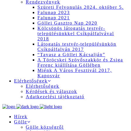
Rendezvények
Szüreti Felvonulás 2024. október 5.
Falunap 2023
Falunap 2021
Göllei Gasztro Nap 2020
Kölcsönös látogatás testvér-
településünkkel Csíkpálfalvával
2018
Látogatás testvér-településünkön
Csíkpálfalván 2017
“Tavasz a Göllei Kácsalján”
A Töröcskei Szövőszakkör és Zsiga
Ferenc kiállítása Göllében
Miénk A Város Fesztivál 2017,
Kaposvár
Elérhetőségek
Elérhetőségek
Kérdések és válaszok
Adatkezelési tájékoztató
Hírek
Gölle
Gölle községről