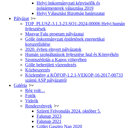
Helyi önkormányzati képviselők és
polgármesterek választása 2019
Helyi Választási Bizottság határozatai
Pályázat
TOP_PLUSZ-3.1.3-23-SO1-2024-00006 Helyi humán
fejlesztések
Magyar Falu program pályázatai
Gölle önkormányzati épületének energetikai
korszerűsítése
2020. évben elnyert pályázatok
Humán szolgáltatások fejlesztése Igal és Környékén
Szomszédolás a Kapos völgyében
Gölle belterületi vízrendezés
Közbeszerzés
Közlemény a KÖFOP-1.2.1-VEKOP-16-2017-00733
számú ASP pályázatról
Galéria
Rég volt…
Fotók
Videók
Rendezvények
Szüreti Felvonulás 2024. október 5.
Falunap 2023
Falunap 2021
Göllei Gasztro Nap 2020