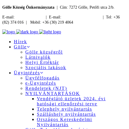
Gölle Község Önkormányzata
| Cím: 7272 Gölle, Petőfi utca 2/b.
E-mail:
jegyzo@golle.hu
| E-mail:
polgarmester@golle.hu
| Tel: +36
(82) 374 016 | Mobil: +36 (30) 219 4064
Hírek
Gölle
Gölle községről
Látnivalók
Helyi Értéktár
Szociális lakások
Ügyintézés
Ügyfélfogadás
e-Ügyintézés
Rendeletek (NJT)
NYILVÁNTARTÁSOK
Vendéglátó üzletek 2024. évi
hatósági ellenőrzési terve
Telephely nyilvántartás
Szálláshely nyilvántartás
Országos Kereskedelmi
Nyilvántartás