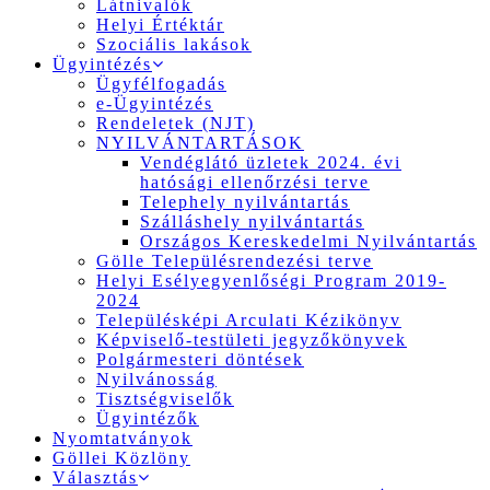
Látnivalók
Helyi Értéktár
Szociális lakások
Ügyintézés
Ügyfélfogadás
e-Ügyintézés
Rendeletek (NJT)
NYILVÁNTARTÁSOK
Vendéglátó üzletek 2024. évi
hatósági ellenőrzési terve
Telephely nyilvántartás
Szálláshely nyilvántartás
Országos Kereskedelmi Nyilvántartás
Gölle Településrendezési terve
Helyi Esélyegyenlőségi Program 2019-
2024
Településképi Arculati Kézikönyv
Képviselő-testületi jegyzőkönyvek
Polgármesteri döntések
Nyilvánosság
Tisztségviselők
Ügyintézők
Nyomtatványok
Göllei Közlöny
Választás