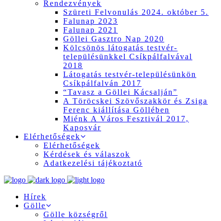
Rendezvények
Szüreti Felvonulás 2024. október 5.
Falunap 2023
Falunap 2021
Göllei Gasztro Nap 2020
Kölcsönös látogatás testvér-
településünkkel Csíkpálfalvával
2018
Látogatás testvér-településünkön
Csíkpálfalván 2017
“Tavasz a Göllei Kácsalján”
A Töröcskei Szövőszakkör és Zsiga
Ferenc kiállítása Göllében
Miénk A Város Fesztivál 2017,
Kaposvár
Elérhetőségek
Elérhetőségek
Kérdések és válaszok
Adatkezelési tájékoztató
Hírek
Gölle
Gölle községről