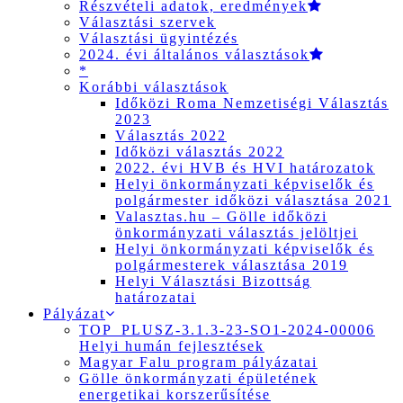
Részvételi adatok, eredmények
Választási szervek
Választási ügyintézés
2024. évi általános választások
*
Korábbi választások
Időközi Roma Nemzetiségi Választás
2023
Választás 2022
Időközi választás 2022
2022. évi HVB és HVI határozatok
Helyi önkormányzati képviselők és
polgármester időközi választása 2021
Valasztas.hu – Gölle időközi
önkormányzati választás jelöltjei
Helyi önkormányzati képviselők és
polgármesterek választása 2019
Helyi Választási Bizottság
határozatai
Pályázat
TOP_PLUSZ-3.1.3-23-SO1-2024-00006
Helyi humán fejlesztések
Magyar Falu program pályázatai
Gölle önkormányzati épületének
energetikai korszerűsítése