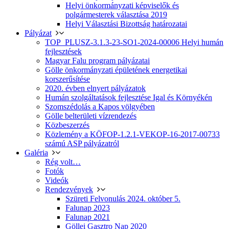
Helyi önkormányzati képviselők és
polgármesterek választása 2019
Helyi Választási Bizottság határozatai
Pályázat
TOP_PLUSZ-3.1.3-23-SO1-2024-00006 Helyi humán
fejlesztések
Magyar Falu program pályázatai
Gölle önkormányzati épületének energetikai
korszerűsítése
2020. évben elnyert pályázatok
Humán szolgáltatások fejlesztése Igal és Környékén
Szomszédolás a Kapos völgyében
Gölle belterületi vízrendezés
Közbeszerzés
Közlemény a KÖFOP-1.2.1-VEKOP-16-2017-00733
számú ASP pályázatról
Galéria
Rég volt…
Fotók
Videók
Rendezvények
Szüreti Felvonulás 2024. október 5.
Falunap 2023
Falunap 2021
Göllei Gasztro Nap 2020