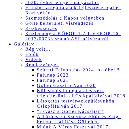
2020. évben elnyert pályázatok
Humán szolgáltatások fejlesztése Igal és
Környékén
Szomszédolás a Kapos völgyében
Gölle belterületi vízrendezés
Közbeszerzés
Közlemény a KÖFOP-1.2.1-VEKOP-16-
2017-00733 számú ASP pályázatról
Galéria
Rég volt…
Fotók
Videók
Rendezvények
Szüreti Felvonulás 2024. október 5.
Falunap 2023
Falunap 2021
Göllei Gasztro Nap 2020
Kölcsönös látogatás testvér-
településünkkel Csíkpálfalvával 2018
Látogatás testvér-településünkön
Csíkpálfalván 2017
“Tavasz a Göllei Kácsalján”
A Töröcskei Szövőszakkör és Zsiga
Ferenc kiállítása Göllében
Miénk A Város Fesztivál 2017,