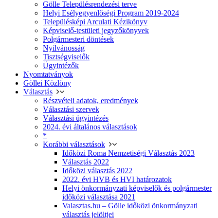
Gölle Településrendezési terve
Helyi Esélyegyenlőségi Program 2019-2024
Településképi Arculati Kézikönyv
Képviselő-testületi jegyzőkönyvek
Polgármesteri döntések
Nyilvánosság
Tisztségviselők
Ügyintézők
Nyomtatványok
Göllei Közlöny
Választás
Részvételi adatok, eredmények
Választási szervek
Választási ügyintézés
2024. évi általános választások
*
Korábbi választások
Időközi Roma Nemzetiségi Választás 2023
Választás 2022
Időközi választás 2022
2022. évi HVB és HVI határozatok
Helyi önkormányzati képviselők és polgármester
időközi választása 2021
Valasztas.hu – Gölle időközi önkormányzati
választás jelöltjei