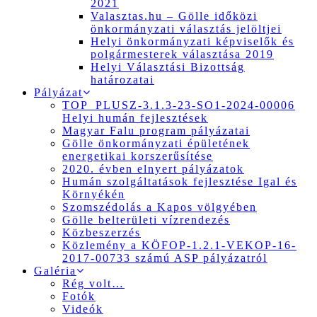
2021
Valasztas.hu – Gölle időközi
önkormányzati választás jelöltjei
Helyi önkormányzati képviselők és
polgármesterek választása 2019
Helyi Választási Bizottság
határozatai
Pályázat
TOP_PLUSZ-3.1.3-23-SO1-2024-00006
Helyi humán fejlesztések
Magyar Falu program pályázatai
Gölle önkormányzati épületének
energetikai korszerűsítése
2020. évben elnyert pályázatok
Humán szolgáltatások fejlesztése Igal és
Környékén
Szomszédolás a Kapos völgyében
Gölle belterületi vízrendezés
Közbeszerzés
Közlemény a KÖFOP-1.2.1-VEKOP-16-
2017-00733 számú ASP pályázatról
Galéria
Rég volt…
Fotók
Videók