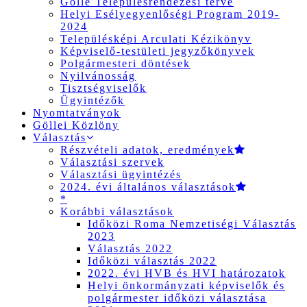
Gölle Településrendezési terve
Helyi Esélyegyenlőségi Program 2019-
2024
Településképi Arculati Kézikönyv
Képviselő-testületi jegyzőkönyvek
Polgármesteri döntések
Nyilvánosság
Tisztségviselők
Ügyintézők
Nyomtatványok
Göllei Közlöny
Választás
Részvételi adatok, eredmények
Választási szervek
Választási ügyintézés
2024. évi általános választások
*
Korábbi választások
Időközi Roma Nemzetiségi Választás
2023
Választás 2022
Időközi választás 2022
2022. évi HVB és HVI határozatok
Helyi önkormányzati képviselők és
polgármester időközi választása