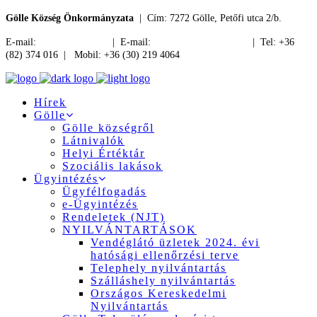
Gölle Község Önkormányzata
| Cím: 7272 Gölle, Petőfi utca 2/b.
E-mail:
jegyzo@golle.hu
| E-mail:
polgarmester@golle.hu
| Tel: +36
(82) 374 016 | Mobil: +36 (30) 219 4064
Hírek
Gölle
Gölle községről
Látnivalók
Helyi Értéktár
Szociális lakások
Ügyintézés
Ügyfélfogadás
e-Ügyintézés
Rendeletek (NJT)
NYILVÁNTARTÁSOK
Vendéglátó üzletek 2024. évi
hatósági ellenőrzési terve
Telephely nyilvántartás
Szálláshely nyilvántartás
Országos Kereskedelmi
Nyilvántartás