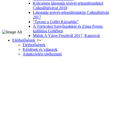
Kölcsönös látogatás testvér-településünkkel
Csíkpálfalvával 2018
Látogatás testvér-településünkön Csíkpálfalván
2017
“Tavasz a Göllei Kácsalján”
A Töröcskei Szövőszakkör és Zsiga Ferenc
kiállítása Göllében
Miénk A Város Fesztivál 2017, Kaposvár
Elérhetőségek
Elérhetőségek
Kérdések és válaszok
Adatkezelési tájékoztató