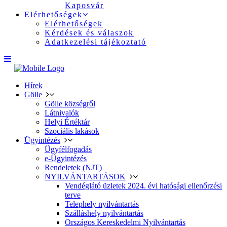
Kaposvár
Elérhetőségek
Elérhetőségek
Kérdések és válaszok
Adatkezelési tájékoztató
Hírek
Gölle
Gölle községről
Látnivalók
Helyi Értéktár
Szociális lakások
Ügyintézés
Ügyfélfogadás
e-Ügyintézés
Rendeletek (NJT)
NYILVÁNTARTÁSOK
Vendéglátó üzletek 2024. évi hatósági ellenőrzési
terve
Telephely nyilvántartás
Szálláshely nyilvántartás
Országos Kereskedelmi Nyilvántartás