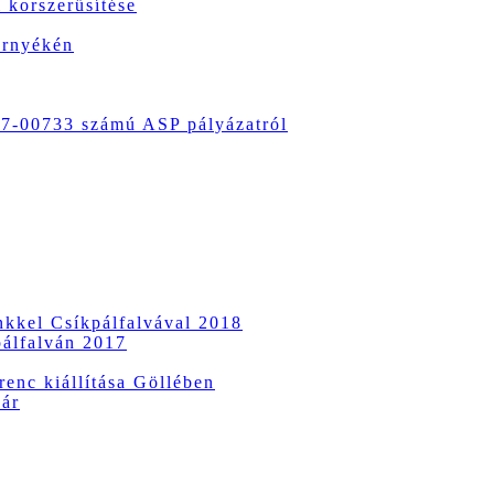
 korszerűsítése
örnyékén
-00733 számú ASP pályázatról
ünkkel Csíkpálfalvával 2018
pálfalván 2017
enc kiállítása Göllében
vár