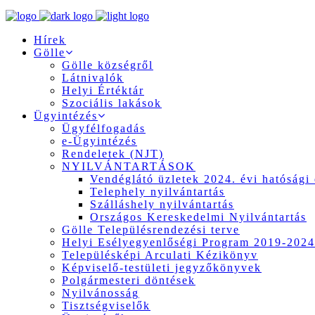
Hírek
Gölle
Gölle községről
Látnivalók
Helyi Értéktár
Szociális lakások
Ügyintézés
Ügyfélfogadás
e-Ügyintézés
Rendeletek (NJT)
NYILVÁNTARTÁSOK
Vendéglátó üzletek 2024. évi hatósági 
Telephely nyilvántartás
Szálláshely nyilvántartás
Országos Kereskedelmi Nyilvántartás
Gölle Településrendezési terve
Helyi Esélyegyenlőségi Program 2019-2024
Településképi Arculati Kézikönyv
Képviselő-testületi jegyzőkönyvek
Polgármesteri döntések
Nyilvánosság
Tisztségviselők