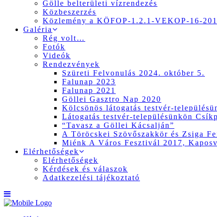
Gölle belterületi vízrendezés
Közbeszerzés
Közlemény a KÖFOP-1.2.1-VEKOP-16-2017
Galéria
Rég volt…
Fotók
Videók
Rendezvények
Szüreti Felvonulás 2024. október 5.
Falunap 2023
Falunap 2021
Göllei Gasztro Nap 2020
Kölcsönös látogatás testvér-település
Látogatás testvér-településünkön Csík
“Tavasz a Göllei Kácsalján”
A Töröcskei Szövőszakkör és Zsiga Fer
Miénk A Város Fesztivál 2017, Kapos
Elérhetőségek
Elérhetőségek
Kérdések és válaszok
Adatkezelési tájékoztató