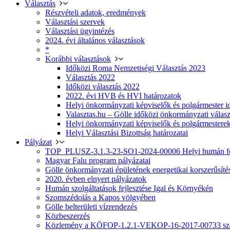
Választás
Részvételi adatok, eredmények
Választási szervek
Választási ügyintézés
2024. évi általános választások
*
Korábbi választások
Időközi Roma Nemzetiségi Választás 2023
Választás 2022
Időközi választás 2022
2022. évi HVB és HVI határozatok
Helyi önkormányzati képviselők és polgármester i
Valasztas.hu – Gölle időközi önkormányzati választá
Helyi önkormányzati képviselők és polgármesterek
Helyi Választási Bizottság határozatai
Pályázat
TOP_PLUSZ-3.1.3-23-SO1-2024-00006 Helyi humán fej
Magyar Falu program pályázatai
Gölle önkormányzati épületének energetikai korszerűsíté
2020. évben elnyert pályázatok
Humán szolgáltatások fejlesztése Igal és Környékén
Szomszédolás a Kapos völgyében
Gölle belterületi vízrendezés
Közbeszerzés
Közlemény a KÖFOP-1.2.1-VEKOP-16-2017-00733 szá