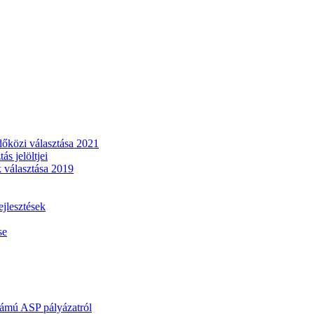
dőközi választása 2021
s jelöltjei
 választása 2019
lesztések
se
mú ASP pályázatról