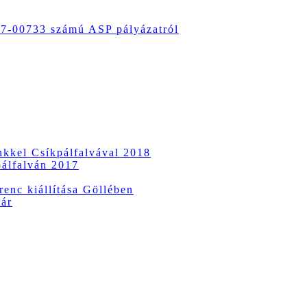
-00733 számú ASP pályázatról
ünkkel Csíkpálfalvával 2018
pálfalván 2017
enc kiállítása Göllében
vár