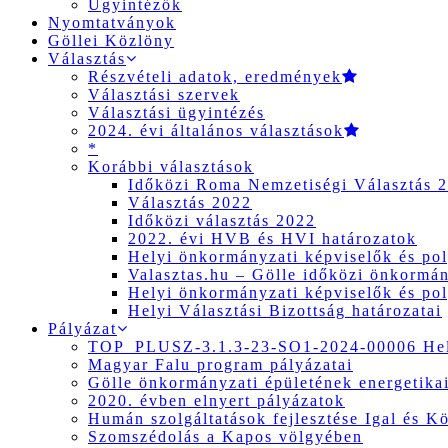
Ügyintézők
Nyomtatványok
Göllei Közlöny
Választás
Részvételi adatok, eredmények
Választási szervek
Választási ügyintézés
2024. évi általános választások
*
Korábbi választások
Időközi Roma Nemzetiségi Választás 
Választás 2022
Időközi választás 2022
2022. évi HVB és HVI határozatok
Helyi önkormányzati képviselők és pol
Valasztas.hu – Gölle időközi önkormány
Helyi önkormányzati képviselők és pol
Helyi Választási Bizottság határozatai
Pályázat
TOP_PLUSZ-3.1.3-23-SO1-2024-00006 Hely
Magyar Falu program pályázatai
Gölle önkormányzati épületének energetikai
2020. évben elnyert pályázatok
Humán szolgáltatások fejlesztése Igal és K
Szomszédolás a Kapos völgyében