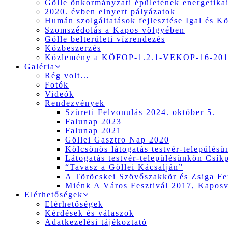
Gölle önkormányzati épületének energetikai
2020. évben elnyert pályázatok
Humán szolgáltatások fejlesztése Igal és K
Szomszédolás a Kapos völgyében
Gölle belterületi vízrendezés
Közbeszerzés
Közlemény a KÖFOP-1.2.1-VEKOP-16-2017
Galéria
Rég volt…
Fotók
Videók
Rendezvények
Szüreti Felvonulás 2024. október 5.
Falunap 2023
Falunap 2021
Göllei Gasztro Nap 2020
Kölcsönös látogatás testvér-település
Látogatás testvér-településünkön Csík
“Tavasz a Göllei Kácsalján”
A Töröcskei Szövőszakkör és Zsiga Fer
Miénk A Város Fesztivál 2017, Kapos
Elérhetőségek
Elérhetőségek
Kérdések és válaszok
Adatkezelési tájékoztató