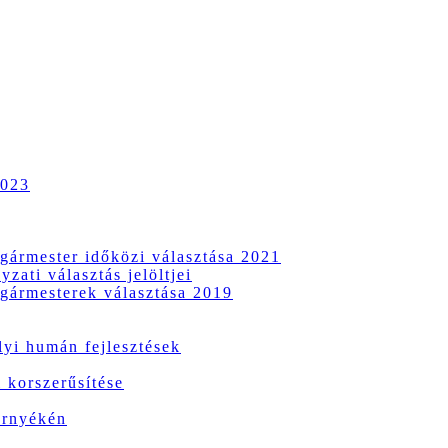
2023
gármester időközi választása 2021
zati választás jelöltjei
gármesterek választása 2019
i humán fejlesztések
 korszerűsítése
örnyékén