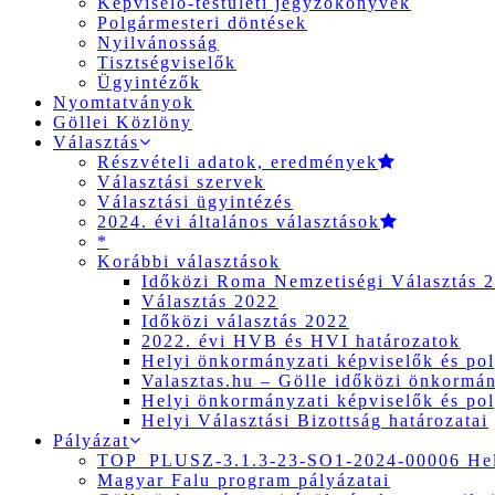
Képviselő-testületi jegyzőkönyvek
Polgármesteri döntések
Nyilvánosság
Tisztségviselők
Ügyintézők
Nyomtatványok
Göllei Közlöny
Választás
Részvételi adatok, eredmények
Választási szervek
Választási ügyintézés
2024. évi általános választások
*
Korábbi választások
Időközi Roma Nemzetiségi Választás 
Választás 2022
Időközi választás 2022
2022. évi HVB és HVI határozatok
Helyi önkormányzati képviselők és pol
Valasztas.hu – Gölle időközi önkormány
Helyi önkormányzati képviselők és pol
Helyi Választási Bizottság határozatai
Pályázat
TOP_PLUSZ-3.1.3-23-SO1-2024-00006 Hely
Magyar Falu program pályázatai