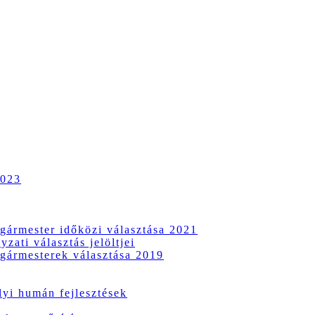
2023
gármester időközi választása 2021
zati választás jelöltjei
gármesterek választása 2019
i humán fejlesztések