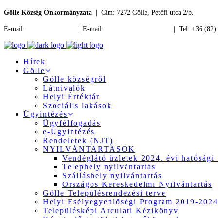
Gölle Község Önkormányzata
| Cím: 7272 Gölle, Petőfi utca 2/b.
E-mail:
jegyzo@golle.hu
| E-mail:
polgarmester@golle.hu
| Tel: +36 (82)
Hírek
Gölle
Gölle községről
Látnivalók
Helyi Értéktár
Szociális lakások
Ügyintézés
Ügyfélfogadás
e-Ügyintézés
Rendeletek (NJT)
NYILVÁNTARTÁSOK
Vendéglátó üzletek 2024. évi hatósági 
Telephely nyilvántartás
Szálláshely nyilvántartás
Országos Kereskedelmi Nyilvántartás
Gölle Településrendezési terve
Helyi Esélyegyenlőségi Program 2019-2024
Településképi Arculati Kézikönyv