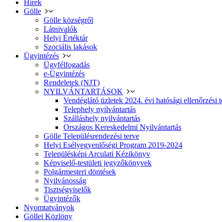
Hírek
Gölle
Gölle községről
Látnivalók
Helyi Értéktár
Szociális lakások
Ügyintézés
Ügyfélfogadás
e-Ügyintézés
Rendeletek (NJT)
NYILVÁNTARTÁSOK
Vendéglátó üzletek 2024. évi hatósági ellenőrzési t
Telephely nyilvántartás
Szálláshely nyilvántartás
Országos Kereskedelmi Nyilvántartás
Gölle Településrendezési terve
Helyi Esélyegyenlőségi Program 2019-2024
Településképi Arculati Kézikönyv
Képviselő-testületi jegyzőkönyvek
Polgármesteri döntések
Nyilvánosság
Tisztségviselők
Ügyintézők
Nyomtatványok
Göllei Közlöny