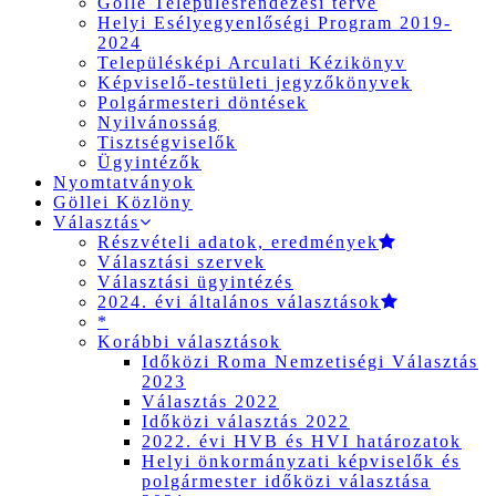
Gölle Településrendezési terve
Helyi Esélyegyenlőségi Program 2019-
2024
Településképi Arculati Kézikönyv
Képviselő-testületi jegyzőkönyvek
Polgármesteri döntések
Nyilvánosság
Tisztségviselők
Ügyintézők
Nyomtatványok
Göllei Közlöny
Választás
Részvételi adatok, eredmények
Választási szervek
Választási ügyintézés
2024. évi általános választások
*
Korábbi választások
Időközi Roma Nemzetiségi Választás
2023
Választás 2022
Időközi választás 2022
2022. évi HVB és HVI határozatok
Helyi önkormányzati képviselők és
polgármester időközi választása