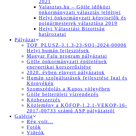
2021
Valasztas.hu – Gölle időközi
önkormányzati választás jelöltjei
Helyi önkormányzati képviselők és
polgármesterek választása 2019
Helyi Választási Bizottság
határozatai
Pályázat
TOP_PLUSZ-3.1.3-23-SO1-2024-00006
Helyi humán fejlesztések
Magyar Falu program pályázatai
Gölle önkormányzati épületének
energetikai korszerűsítése
2020. évben elnyert pályázatok
Humán szolgáltatások fejlesztése Igal és
Környékén
Szomszédolás a Kapos völgyében
Gölle belterületi vízrendezés
Közbeszerzés
Közlemény a KÖFOP-1.2.1-VEKOP-16-
2017-00733 számú ASP pályázatról
Galéria
Rég volt…
Fotók
Videók