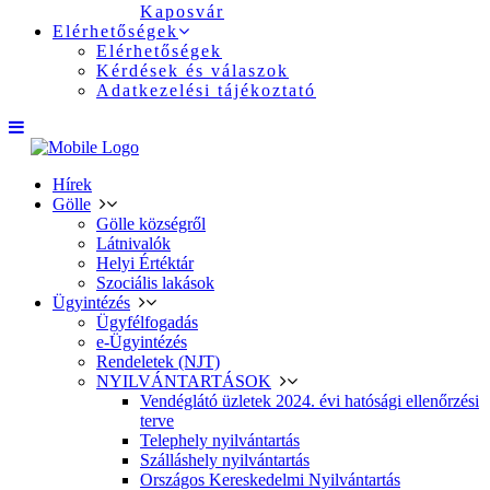
Kaposvár
Elérhetőségek
Elérhetőségek
Kérdések és válaszok
Adatkezelési tájékoztató
Hírek
Gölle
Gölle községről
Látnivalók
Helyi Értéktár
Szociális lakások
Ügyintézés
Ügyfélfogadás
e-Ügyintézés
Rendeletek (NJT)
NYILVÁNTARTÁSOK
Vendéglátó üzletek 2024. évi hatósági ellenőrzési
terve
Telephely nyilvántartás
Szálláshely nyilvántartás
Országos Kereskedelmi Nyilvántartás