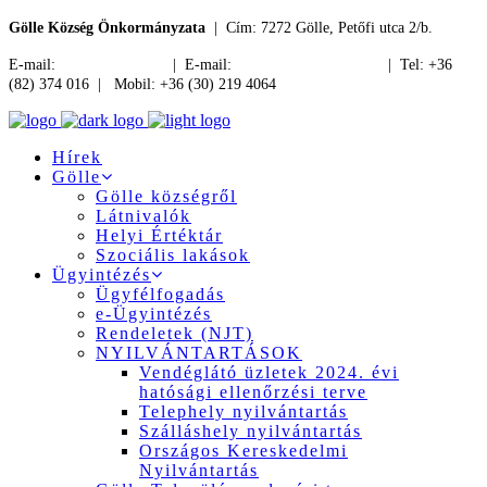
Gölle Község Önkormányzata
| Cím: 7272 Gölle, Petőfi utca 2/b.
E-mail:
jegyzo@golle.hu
| E-mail:
polgarmester@golle.hu
| Tel: +36
(82) 374 016 | Mobil: +36 (30) 219 4064
Hírek
Gölle
Gölle községről
Látnivalók
Helyi Értéktár
Szociális lakások
Ügyintézés
Ügyfélfogadás
e-Ügyintézés
Rendeletek (NJT)
NYILVÁNTARTÁSOK
Vendéglátó üzletek 2024. évi
hatósági ellenőrzési terve
Telephely nyilvántartás
Szálláshely nyilvántartás
Országos Kereskedelmi
Nyilvántartás