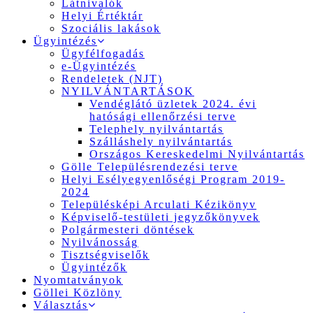
Látnivalók
Helyi Értéktár
Szociális lakások
Ügyintézés
Ügyfélfogadás
e-Ügyintézés
Rendeletek (NJT)
NYILVÁNTARTÁSOK
Vendéglátó üzletek 2024. évi
hatósági ellenőrzési terve
Telephely nyilvántartás
Szálláshely nyilvántartás
Országos Kereskedelmi Nyilvántartás
Gölle Településrendezési terve
Helyi Esélyegyenlőségi Program 2019-
2024
Településképi Arculati Kézikönyv
Képviselő-testületi jegyzőkönyvek
Polgármesteri döntések
Nyilvánosság
Tisztségviselők
Ügyintézők
Nyomtatványok
Göllei Közlöny
Választás