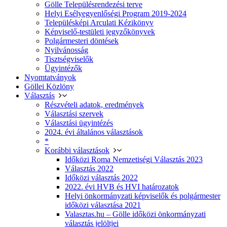
Gölle Településrendezési terve
Helyi Esélyegyenlőségi Program 2019-2024
Településképi Arculati Kézikönyv
Képviselő-testületi jegyzőkönyvek
Polgármesteri döntések
Nyilvánosság
Tisztségviselők
Ügyintézők
Nyomtatványok
Göllei Közlöny
Választás
Részvételi adatok, eredmények
Választási szervek
Választási ügyintézés
2024. évi általános választások
*
Korábbi választások
Időközi Roma Nemzetiségi Választás 2023
Választás 2022
Időközi választás 2022
2022. évi HVB és HVI határozatok
Helyi önkormányzati képviselők és polgármester
időközi választása 2021
Valasztas.hu – Gölle időközi önkormányzati
választás jelöltjei