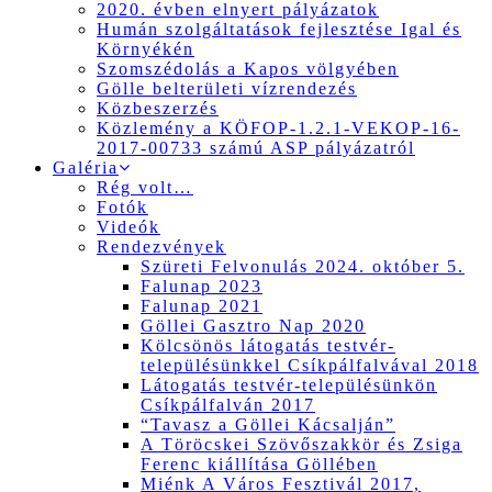
2020. évben elnyert pályázatok
Humán szolgáltatások fejlesztése Igal és
Környékén
Szomszédolás a Kapos völgyében
Gölle belterületi vízrendezés
Közbeszerzés
Közlemény a KÖFOP-1.2.1-VEKOP-16-
2017-00733 számú ASP pályázatról
Galéria
Rég volt…
Fotók
Videók
Rendezvények
Szüreti Felvonulás 2024. október 5.
Falunap 2023
Falunap 2021
Göllei Gasztro Nap 2020
Kölcsönös látogatás testvér-
településünkkel Csíkpálfalvával 2018
Látogatás testvér-településünkön
Csíkpálfalván 2017
“Tavasz a Göllei Kácsalján”
A Töröcskei Szövőszakkör és Zsiga
Ferenc kiállítása Göllében
Miénk A Város Fesztivál 2017,