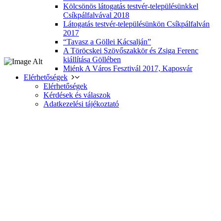
Kölcsönös látogatás testvér-településünkkel
Csíkpálfalvával 2018
Látogatás testvér-településünkön Csíkpálfalván
2017
“Tavasz a Göllei Kácsalján”
A Töröcskei Szövőszakkör és Zsiga Ferenc
kiállítása Göllében
Miénk A Város Fesztivál 2017, Kaposvár
Elérhetőségek
Elérhetőségek
Kérdések és válaszok
Adatkezelési tájékoztató