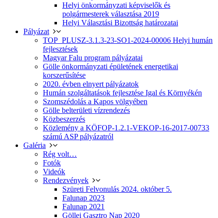
Helyi önkormányzati képviselők és
polgármesterek választása 2019
Helyi Választási Bizottság határozatai
Pályázat
TOP_PLUSZ-3.1.3-23-SO1-2024-00006 Helyi humán
fejlesztések
Magyar Falu program pályázatai
Gölle önkormányzati épületének energetikai
korszerűsítése
2020. évben elnyert pályázatok
Humán szolgáltatások fejlesztése Igal és Környékén
Szomszédolás a Kapos völgyében
Gölle belterületi vízrendezés
Közbeszerzés
Közlemény a KÖFOP-1.2.1-VEKOP-16-2017-00733
számú ASP pályázatról
Galéria
Rég volt…
Fotók
Videók
Rendezvények
Szüreti Felvonulás 2024. október 5.
Falunap 2023
Falunap 2021
Göllei Gasztro Nap 2020