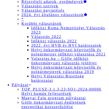
Részvételi adatok, eredmények
Választási szervek
Választási ügyintézés
2024. évi általános választások
*
Korábbi választások
Időközi Roma Nemzetiségi Választás
2023
Választás 2022
Időközi választás 2022
2022. évi HVB és HVI határozatok
Helyi önkormányzati képviselők és
polgármester időközi választása 2021
Valasztas.hu – Gölle időközi
önkormányzati választás jelöltjei
Helyi önkormányzati képviselők és
polgármesterek választása 2019
Helyi Választási Bizottság
határozatai
Pályázat
TOP_PLUSZ-3.1.3-23-SO1-2024-00006
Helyi humán fejlesztések
Magyar Falu program pályázatai
Gölle önkormányzati épületének
energetikai korszerűsítése