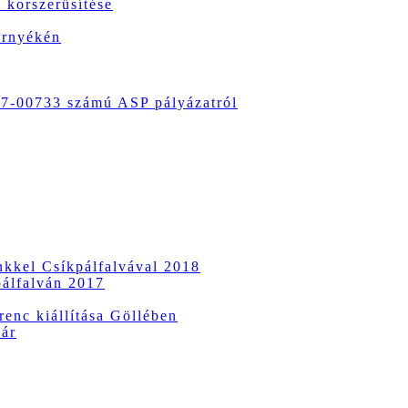
 korszerűsítése
örnyékén
-00733 számú ASP pályázatról
ünkkel Csíkpálfalvával 2018
pálfalván 2017
enc kiállítása Göllében
vár