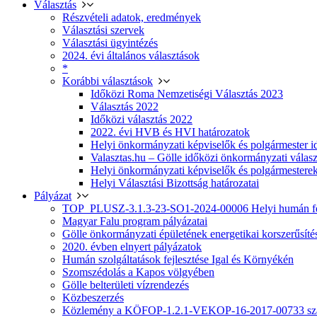
Választás
Részvételi adatok, eredmények
Választási szervek
Választási ügyintézés
2024. évi általános választások
*
Korábbi választások
Időközi Roma Nemzetiségi Választás 2023
Választás 2022
Időközi választás 2022
2022. évi HVB és HVI határozatok
Helyi önkormányzati képviselők és polgármester i
Valasztas.hu – Gölle időközi önkormányzati választá
Helyi önkormányzati képviselők és polgármesterek
Helyi Választási Bizottság határozatai
Pályázat
TOP_PLUSZ-3.1.3-23-SO1-2024-00006 Helyi humán fej
Magyar Falu program pályázatai
Gölle önkormányzati épületének energetikai korszerűsíté
2020. évben elnyert pályázatok
Humán szolgáltatások fejlesztése Igal és Környékén
Szomszédolás a Kapos völgyében
Gölle belterületi vízrendezés
Közbeszerzés
Közlemény a KÖFOP-1.2.1-VEKOP-16-2017-00733 szá