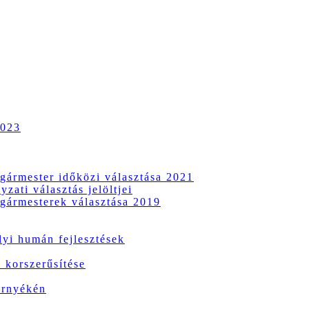
2023
gármester időközi választása 2021
zati választás jelöltjei
gármesterek választása 2019
i humán fejlesztések
 korszerűsítése
örnyékén