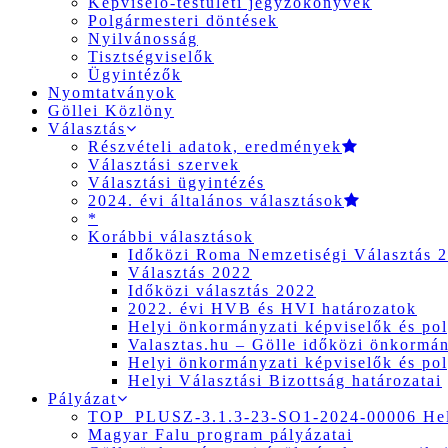
Képviselő-testületi jegyzőkönyvek
Polgármesteri döntések
Nyilvánosság
Tisztségviselők
Ügyintézők
Nyomtatványok
Göllei Közlöny
Választás
Részvételi adatok, eredmények
Választási szervek
Választási ügyintézés
2024. évi általános választások
*
Korábbi választások
Időközi Roma Nemzetiségi Választás 
Választás 2022
Időközi választás 2022
2022. évi HVB és HVI határozatok
Helyi önkormányzati képviselők és pol
Valasztas.hu – Gölle időközi önkormány
Helyi önkormányzati képviselők és pol
Helyi Választási Bizottság határozatai
Pályázat
TOP_PLUSZ-3.1.3-23-SO1-2024-00006 Hely
Magyar Falu program pályázatai