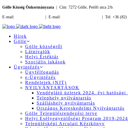
Gölle Község Önkormányzata
| Cím: 7272 Gölle, Petőfi utca 2/b.
E-mail:
jegyzo@golle.hu
| E-mail:
polgarmester@golle.hu
| Tel: +36 (82)
Hírek
Gölle
Gölle községről
Látnivalók
Helyi Értéktár
Szociális lakások
Ügyintézés
Ügyfélfogadás
e-Ügyintézés
Rendeletek (NJT)
NYILVÁNTARTÁSOK
Vendéglátó üzletek 2024. évi hatósági 
Telephely nyilvántartás
Szálláshely nyilvántartás
Országos Kereskedelmi Nyilvántartás
Gölle Településrendezési terve
Helyi Esélyegyenlőségi Program 2019-2024
Településképi Arculati Kézikönyv