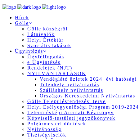
Hírek
Gölle
Gölle községről
Látnivalók
Helyi Értéktár
Szociális lakások
Ügyintézés
Ügyfélfogadás
e-Ügyintézés
Rendeletek (NJT)
NYILVÁNTARTÁSOK
Vendéglátó üzletek 2024. évi hatósági 
Telephely nyilvántartás
Szálláshely nyilvántartás
Országos Kereskedelmi Nyilvántartás
Gölle Településrendezési terve
Helyi Esélyegyenlőségi Program 2019-2024
Településképi Arculati Kézikönyv
Képviselő-testületi jegyzőkönyvek
Polgármesteri döntések
Nyilvánosság
Tisztségviselők