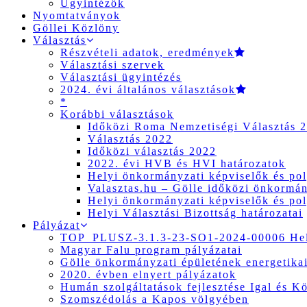
Ügyintézők
Nyomtatványok
Göllei Közlöny
Választás
Részvételi adatok, eredmények
Választási szervek
Választási ügyintézés
2024. évi általános választások
*
Korábbi választások
Időközi Roma Nemzetiségi Választás 
Választás 2022
Időközi választás 2022
2022. évi HVB és HVI határozatok
Helyi önkormányzati képviselők és pol
Valasztas.hu – Gölle időközi önkormány
Helyi önkormányzati képviselők és pol
Helyi Választási Bizottság határozatai
Pályázat
TOP_PLUSZ-3.1.3-23-SO1-2024-00006 Hely
Magyar Falu program pályázatai
Gölle önkormányzati épületének energetikai
2020. évben elnyert pályázatok
Humán szolgáltatások fejlesztése Igal és K
Szomszédolás a Kapos völgyében