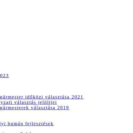
2023
gármester időközi választása 2021
zati választás jelöltjei
gármesterek választása 2019
i humán fejlesztések