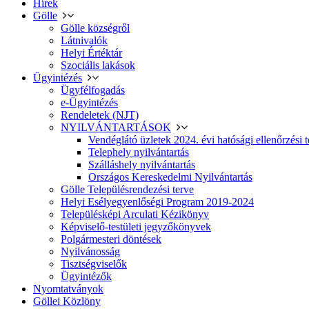
Hírek
Gölle
Gölle községről
Látnivalók
Helyi Értéktár
Szociális lakások
Ügyintézés
Ügyfélfogadás
e-Ügyintézés
Rendeletek (NJT)
NYILVÁNTARTÁSOK
Vendéglátó üzletek 2024. évi hatósági ellenőrzési t
Telephely nyilvántartás
Szálláshely nyilvántartás
Országos Kereskedelmi Nyilvántartás
Gölle Településrendezési terve
Helyi Esélyegyenlőségi Program 2019-2024
Településképi Arculati Kézikönyv
Képviselő-testületi jegyzőkönyvek
Polgármesteri döntések
Nyilvánosság
Tisztségviselők
Ügyintézők
Nyomtatványok
Göllei Közlöny