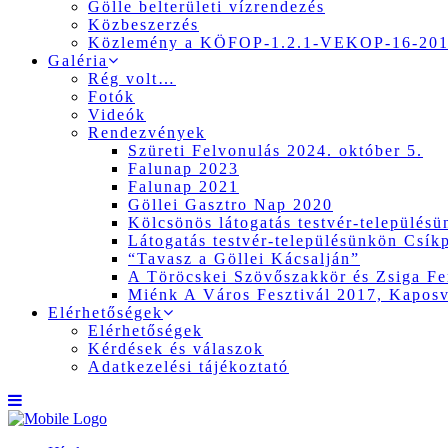
Gölle belterületi vízrendezés
Közbeszerzés
Közlemény a KÖFOP-1.2.1-VEKOP-16-2017
Galéria
Rég volt…
Fotók
Videók
Rendezvények
Szüreti Felvonulás 2024. október 5.
Falunap 2023
Falunap 2021
Göllei Gasztro Nap 2020
Kölcsönös látogatás testvér-település
Látogatás testvér-településünkön Csík
“Tavasz a Göllei Kácsalján”
A Töröcskei Szövőszakkör és Zsiga Fer
Miénk A Város Fesztivál 2017, Kapos
Elérhetőségek
Elérhetőségek
Kérdések és válaszok
Adatkezelési tájékoztató