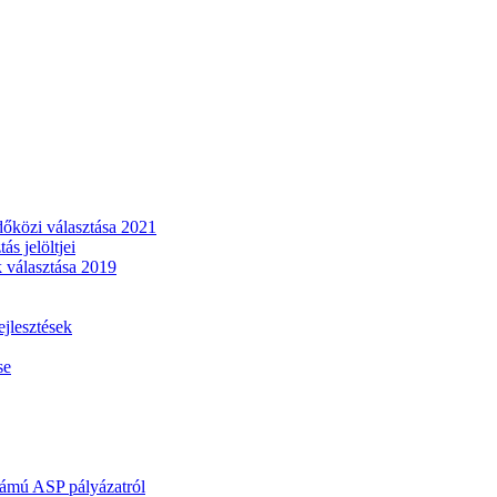
dőközi választása 2021
s jelöltjei
 választása 2019
lesztések
se
mú ASP pályázatról