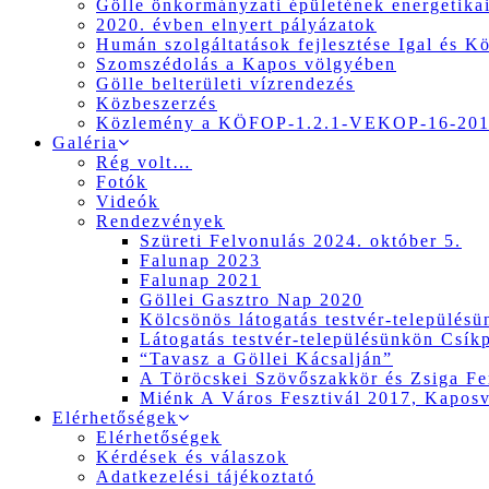
Gölle önkormányzati épületének energetikai
2020. évben elnyert pályázatok
Humán szolgáltatások fejlesztése Igal és K
Szomszédolás a Kapos völgyében
Gölle belterületi vízrendezés
Közbeszerzés
Közlemény a KÖFOP-1.2.1-VEKOP-16-2017
Galéria
Rég volt…
Fotók
Videók
Rendezvények
Szüreti Felvonulás 2024. október 5.
Falunap 2023
Falunap 2021
Göllei Gasztro Nap 2020
Kölcsönös látogatás testvér-település
Látogatás testvér-településünkön Csík
“Tavasz a Göllei Kácsalján”
A Töröcskei Szövőszakkör és Zsiga Fer
Miénk A Város Fesztivál 2017, Kapos
Elérhetőségek
Elérhetőségek
Kérdések és válaszok
Adatkezelési tájékoztató