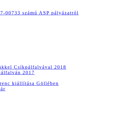
-00733 számú ASP pályázatról
ünkkel Csíkpálfalvával 2018
pálfalván 2017
enc kiállítása Göllében
vár