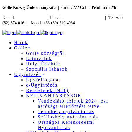
Gölle Község Önkormányzata
| Cím: 7272 Gölle, Petőfi utca 2/b.
E-mail:
jegyzo@golle.hu
| E-mail:
polgarmester@golle.hu
| Tel: +36
(82) 374 016 | Mobil: +36 (30) 219 4064
Hírek
Gölle
Gölle községről
Látnivalók
Helyi Értéktár
Szociális lakások
Ügyintézés
Ügyfélfogadás
e-Ügyintézés
Rendeletek (NJT)
NYILVÁNTARTÁSOK
Vendéglátó üzletek 2024. évi
hatósági ellenőrzési terve
Telephely nyilvántartás
Szálláshely nyilvántartás
Országos Kereskedelmi
Nyilvántartás