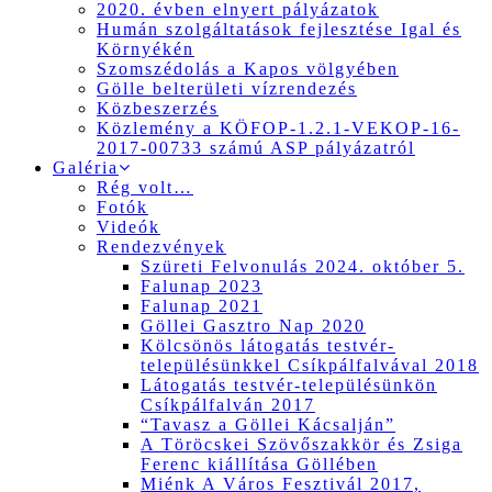
2020. évben elnyert pályázatok
Humán szolgáltatások fejlesztése Igal és
Környékén
Szomszédolás a Kapos völgyében
Gölle belterületi vízrendezés
Közbeszerzés
Közlemény a KÖFOP-1.2.1-VEKOP-16-
2017-00733 számú ASP pályázatról
Galéria
Rég volt…
Fotók
Videók
Rendezvények
Szüreti Felvonulás 2024. október 5.
Falunap 2023
Falunap 2021
Göllei Gasztro Nap 2020
Kölcsönös látogatás testvér-
településünkkel Csíkpálfalvával 2018
Látogatás testvér-településünkön
Csíkpálfalván 2017
“Tavasz a Göllei Kácsalján”
A Töröcskei Szövőszakkör és Zsiga
Ferenc kiállítása Göllében
Miénk A Város Fesztivál 2017,