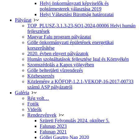
Helyi önkormányzati képviselők és
polgármesterek választása 2019
Helyi Választási Bizottság határozatai
Pályázat
TOP_PLUSZ-3.1.3-23-SO1-2024-00006 Helyi humán
fejlesztések
Magyar Falu program pályázatai
Gölle önkormányzati épületének energetikai
korszerűsítése
2020. évben elnyert pályázatok
Humán szolgáltatások fejlesztése Igal és Környékén
Szomszédolás a Kapos völgyében
Gölle belterületi vízrendezés
Közbeszerzés
Közlemény a KÖFOP-1.2.1-VEKOP-16-2017-00733
számú ASP pályázatról
Galéria
Rég volt…
Fotók
Videók
Rendezvények
Szüreti Felvonulás 2024. október 5.
Falunap 2023
Falunap 2021
Göllei Gasztro Nap 2020