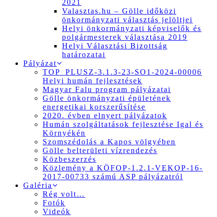
2021
Valasztas.hu – Gölle időközi
önkormányzati választás jelöltjei
Helyi önkormányzati képviselők és
polgármesterek választása 2019
Helyi Választási Bizottság
határozatai
Pályázat
TOP_PLUSZ-3.1.3-23-SO1-2024-00006
Helyi humán fejlesztések
Magyar Falu program pályázatai
Gölle önkormányzati épületének
energetikai korszerűsítése
2020. évben elnyert pályázatok
Humán szolgáltatások fejlesztése Igal és
Környékén
Szomszédolás a Kapos völgyében
Gölle belterületi vízrendezés
Közbeszerzés
Közlemény a KÖFOP-1.2.1-VEKOP-16-
2017-00733 számú ASP pályázatról
Galéria
Rég volt…
Fotók
Videók