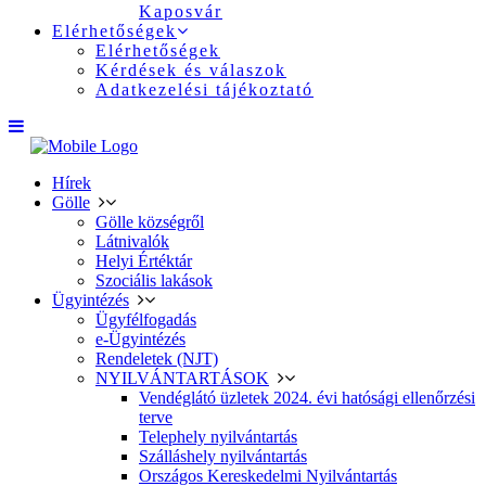
Kaposvár
Elérhetőségek
Elérhetőségek
Kérdések és válaszok
Adatkezelési tájékoztató
Hírek
Gölle
Gölle községről
Látnivalók
Helyi Értéktár
Szociális lakások
Ügyintézés
Ügyfélfogadás
e-Ügyintézés
Rendeletek (NJT)
NYILVÁNTARTÁSOK
Vendéglátó üzletek 2024. évi hatósági ellenőrzési
terve
Telephely nyilvántartás
Szálláshely nyilvántartás
Országos Kereskedelmi Nyilvántartás