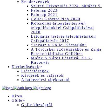
Rendezvények
Szüreti Felvonulás 2024. október 5.
Falunap 2023
Falunap 2021
Göllei Gasztro Nap 2020
Kölcsönös látogatás testvér-
településünkkel Csíkpálfalvával
2018
Látogatás testvér-településünkön
Csíkpálfalván 2017
“Tavasz a Göllei Kácsalján”
A Töröcskei Szövőszakkör és Zsiga
Ferenc kiállítása Göllében
Miénk A Város Fesztivál 2017,
Kaposvár
Elérhetőségek
Elérhetőségek
Kérdések és válaszok
Adatkezelési tájékoztató
Hírek
Gölle
Gölle községről