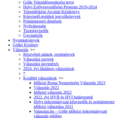
Gölle Településrendezési terve
Helyi Esélyegyenlőségi Program 2019-2024
Településképi Arculati Kézikönyv
Képviselő-testületi jegyzőkönyvek
Polgármesteri döntések
Nyilvánosság
Tisztségviselők
Ügyintézők
Nyomtatványok
Göllei Közlöny
Választás
Részvételi adatok, eredmények
Választási szervek
Választási ügyintézés
2024. évi általános választások
*
Korábbi választások
Időközi Roma Nemzetiségi Választás 2023
Választás 2022
Időközi választás 2022
2022. évi HVB és HVI határozatok
Helyi önkormányzati képviselők és polgármester
időközi választása 2021
Valasztas.hu – Gölle időközi önkormányzati
választás jelöltjei