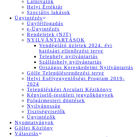
Látnivalók
Helyi Értéktár
Szociális lakások
Ügyintézés
Ügyfélfogadás
e-Ügyintézés
Rendeletek (NJT)
NYILVÁNTARTÁSOK
Vendéglátó üzletek 2024. évi
hatósági ellenőrzési terve
Telephely nyilvántartás
Szálláshely nyilvántartás
Országos Kereskedelmi Nyilvántartás
Gölle Településrendezési terve
Helyi Esélyegyenlőségi Program 2019-
2024
Településképi Arculati Kézikönyv
Képviselő-testületi jegyzőkönyvek
Polgármesteri döntések
Nyilvánosság
Tisztségviselők
Ügyintézők
Nyomtatványok
Göllei Közlöny
Választás