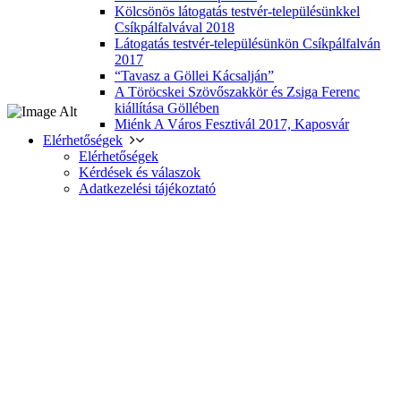
Kölcsönös látogatás testvér-településünkkel
Csíkpálfalvával 2018
Látogatás testvér-településünkön Csíkpálfalván
2017
“Tavasz a Göllei Kácsalján”
A Töröcskei Szövőszakkör és Zsiga Ferenc
kiállítása Göllében
Miénk A Város Fesztivál 2017, Kaposvár
Elérhetőségek
Elérhetőségek
Kérdések és válaszok
Adatkezelési tájékoztató