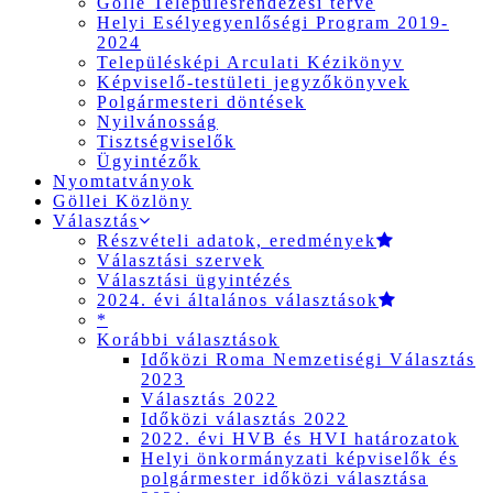
Gölle Településrendezési terve
Helyi Esélyegyenlőségi Program 2019-
2024
Településképi Arculati Kézikönyv
Képviselő-testületi jegyzőkönyvek
Polgármesteri döntések
Nyilvánosság
Tisztségviselők
Ügyintézők
Nyomtatványok
Göllei Közlöny
Választás
Részvételi adatok, eredmények
Választási szervek
Választási ügyintézés
2024. évi általános választások
*
Korábbi választások
Időközi Roma Nemzetiségi Választás
2023
Választás 2022
Időközi választás 2022
2022. évi HVB és HVI határozatok
Helyi önkormányzati képviselők és
polgármester időközi választása