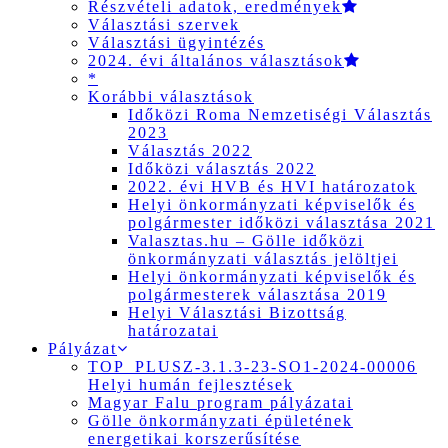
Részvételi adatok, eredmények
Választási szervek
Választási ügyintézés
2024. évi általános választások
*
Korábbi választások
Időközi Roma Nemzetiségi Választás
2023
Választás 2022
Időközi választás 2022
2022. évi HVB és HVI határozatok
Helyi önkormányzati képviselők és
polgármester időközi választása 2021
Valasztas.hu – Gölle időközi
önkormányzati választás jelöltjei
Helyi önkormányzati képviselők és
polgármesterek választása 2019
Helyi Választási Bizottság
határozatai
Pályázat
TOP_PLUSZ-3.1.3-23-SO1-2024-00006
Helyi humán fejlesztések
Magyar Falu program pályázatai
Gölle önkormányzati épületének
energetikai korszerűsítése