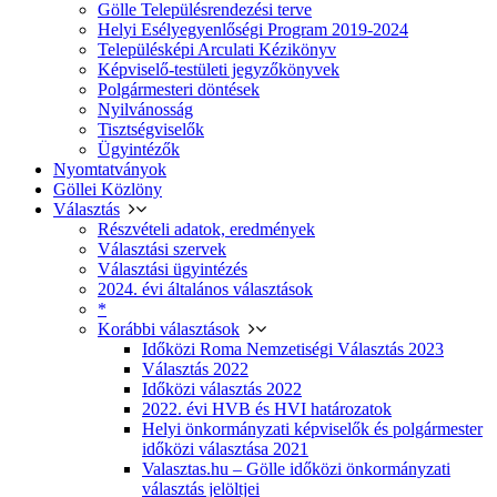
Gölle Településrendezési terve
Helyi Esélyegyenlőségi Program 2019-2024
Településképi Arculati Kézikönyv
Képviselő-testületi jegyzőkönyvek
Polgármesteri döntések
Nyilvánosság
Tisztségviselők
Ügyintézők
Nyomtatványok
Göllei Közlöny
Választás
Részvételi adatok, eredmények
Választási szervek
Választási ügyintézés
2024. évi általános választások
*
Korábbi választások
Időközi Roma Nemzetiségi Választás 2023
Választás 2022
Időközi választás 2022
2022. évi HVB és HVI határozatok
Helyi önkormányzati képviselők és polgármester
időközi választása 2021
Valasztas.hu – Gölle időközi önkormányzati
választás jelöltjei