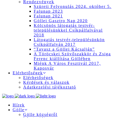
Rendezvények
Szüreti Felvonulás 2024. október 5.
Falunap 2023
Falunap 2021
Göllei Gasztro Nap 2020
Kölcsönös látogatás testvér-
településünkkel Csíkpálfalvával
2018
Látogatás testvér-településünkön
Csíkpálfalván 2017
“Tavasz a Göllei Kácsalján”
A Töröcskei Szövőszakkör és Zsiga
Ferenc kiállítása Göllében
Miénk A Város Fesztivál 2017,
Kaposvár
Elérhetőségek
Elérhetőségek
Kérdések és válaszok
Adatkezelési tájékoztató
Hírek
Gölle
Gölle községről