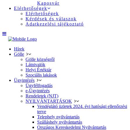
Kaposvár
Elérhetőségek
Elérhetőségek
Kérdések és válaszok
Adatkezelési tájékoztató
Hírek
Gölle
Gölle községről
Látnivalók
Helyi Értéktár
Szociális lakások
Ügyintézés
Ügyfélfogadás
e-Ügyintézés
Rendeletek (NJT)
NYILVÁNTARTÁSOK
Vendéglátó üzletek 2024. évi hatósági ellenőrzési
terve
Telephely nyilvántartás
Szálláshely nyilvántartás
Országos Kereskedelmi Nyilvántartás