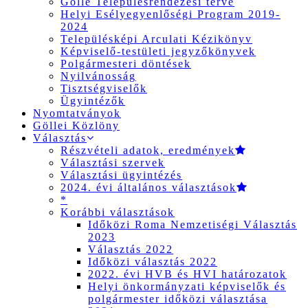
Gölle Településrendezési terve
Helyi Esélyegyenlőségi Program 2019-
2024
Településképi Arculati Kézikönyv
Képviselő-testületi jegyzőkönyvek
Polgármesteri döntések
Nyilvánosság
Tisztségviselők
Ügyintézők
Nyomtatványok
Göllei Közlöny
Választás
Részvételi adatok, eredmények
Választási szervek
Választási ügyintézés
2024. évi általános választások
*
Korábbi választások
Időközi Roma Nemzetiségi Választás
2023
Választás 2022
Időközi választás 2022
2022. évi HVB és HVI határozatok
Helyi önkormányzati képviselők és
polgármester időközi választása