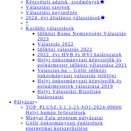
Részvételi adatok, eredmények
Választási szervek
Választási ügyintézés
2024. évi általános választások
*
Korábbi választások
Időközi Roma Nemzetiségi Választás
2023
Választás 2022
Időközi választás 2022
2022. évi HVB és HVI határozatok
Helyi önkormányzati képviselők és
polgármester időközi választása 2021
Valasztas.hu – Gölle időközi
önkormányzati választás jelöltjei
Helyi önkormányzati képviselők és
polgármesterek választása 2019
Helyi Választási Bizottság
határozatai
Pályázat
TOP_PLUSZ-3.1.3-23-SO1-2024-00006
Helyi humán fejlesztések
Magyar Falu program pályázatai
Gölle önkormányzati épületének
energetikai korszerűsítése