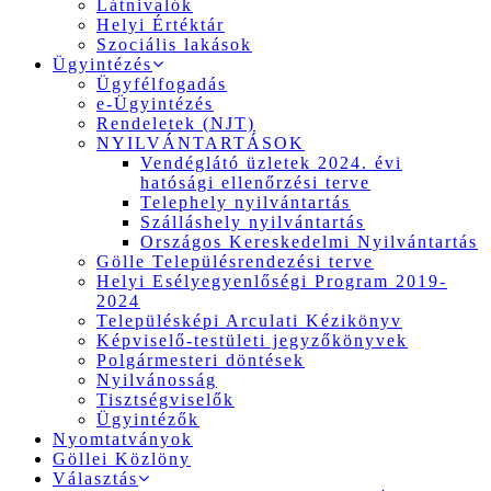
Látnivalók
Helyi Értéktár
Szociális lakások
Ügyintézés
Ügyfélfogadás
e-Ügyintézés
Rendeletek (NJT)
NYILVÁNTARTÁSOK
Vendéglátó üzletek 2024. évi
hatósági ellenőrzési terve
Telephely nyilvántartás
Szálláshely nyilvántartás
Országos Kereskedelmi Nyilvántartás
Gölle Településrendezési terve
Helyi Esélyegyenlőségi Program 2019-
2024
Településképi Arculati Kézikönyv
Képviselő-testületi jegyzőkönyvek
Polgármesteri döntések
Nyilvánosság
Tisztségviselők
Ügyintézők
Nyomtatványok
Göllei Közlöny
Választás