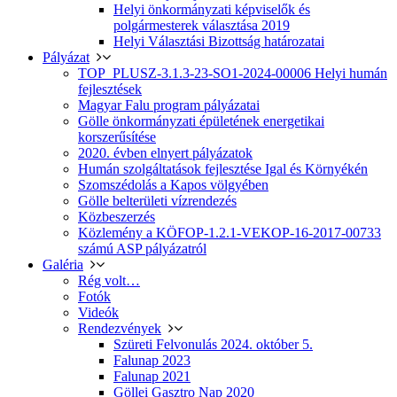
Helyi önkormányzati képviselők és
polgármesterek választása 2019
Helyi Választási Bizottság határozatai
Pályázat
TOP_PLUSZ-3.1.3-23-SO1-2024-00006 Helyi humán
fejlesztések
Magyar Falu program pályázatai
Gölle önkormányzati épületének energetikai
korszerűsítése
2020. évben elnyert pályázatok
Humán szolgáltatások fejlesztése Igal és Környékén
Szomszédolás a Kapos völgyében
Gölle belterületi vízrendezés
Közbeszerzés
Közlemény a KÖFOP-1.2.1-VEKOP-16-2017-00733
számú ASP pályázatról
Galéria
Rég volt…
Fotók
Videók
Rendezvények
Szüreti Felvonulás 2024. október 5.
Falunap 2023
Falunap 2021
Göllei Gasztro Nap 2020