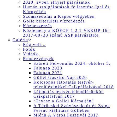
2020. évben elnyert pályázatok
Humán szolgáltatások fejlesztése Igal és
Környékén
Szomszédolás a Kapos völgyében
Gölle belterületi vízrendezés
Közbeszerzés
Közlemény a KÖFOP-1.2.1-VEKOP-16-
2017-00733 számú ASP pályázatról
Galéria
Rég volt…
Fotók
Videók
Rendezvények
Szüreti Felvonulás 2024. október 5.
Falunap 2023
Falunap 2021
Göllei Gasztro Nap 2020
Kölcsönös látogatás testvér-
településünkkel Csíkpálfalvával 2018
Látogatás testvér-településünkön
Csíkpálfalván 2017
“Tavasz a Göllei Kácsalján”
A Töröcskei Szövőszakkör és Zsiga
Ferenc kiállítása Göllében
Miénk A Város Fesztivál 2017,