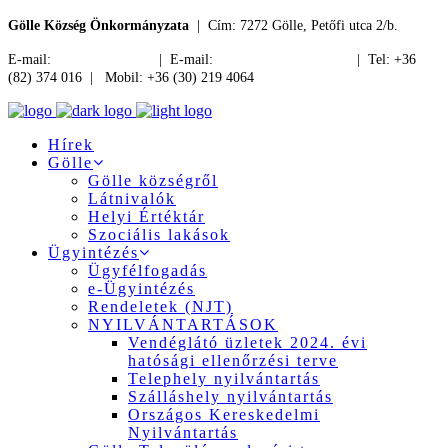
Gölle Község Önkormányzata
| Cím: 7272 Gölle, Petőfi utca 2/b.
E-mail:
jegyzo@golle.hu
| E-mail:
polgarmester@golle.hu
| Tel: +36
(82) 374 016 | Mobil: +36 (30) 219 4064
Hírek
Gölle
Gölle községről
Látnivalók
Helyi Értéktár
Szociális lakások
Ügyintézés
Ügyfélfogadás
e-Ügyintézés
Rendeletek (NJT)
NYILVÁNTARTÁSOK
Vendéglátó üzletek 2024. évi
hatósági ellenőrzési terve
Telephely nyilvántartás
Szálláshely nyilvántartás
Országos Kereskedelmi
Nyilvántartás