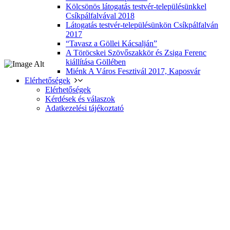
Kölcsönös látogatás testvér-településünkkel
Csíkpálfalvával 2018
Látogatás testvér-településünkön Csíkpálfalván
2017
“Tavasz a Göllei Kácsalján”
A Töröcskei Szövőszakkör és Zsiga Ferenc
kiállítása Göllében
Miénk A Város Fesztivál 2017, Kaposvár
Elérhetőségek
Elérhetőségek
Kérdések és válaszok
Adatkezelési tájékoztató