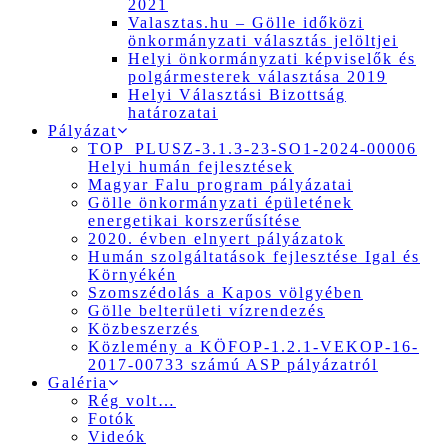
2021
Valasztas.hu – Gölle időközi
önkormányzati választás jelöltjei
Helyi önkormányzati képviselők és
polgármesterek választása 2019
Helyi Választási Bizottság
határozatai
Pályázat
TOP_PLUSZ-3.1.3-23-SO1-2024-00006
Helyi humán fejlesztések
Magyar Falu program pályázatai
Gölle önkormányzati épületének
energetikai korszerűsítése
2020. évben elnyert pályázatok
Humán szolgáltatások fejlesztése Igal és
Környékén
Szomszédolás a Kapos völgyében
Gölle belterületi vízrendezés
Közbeszerzés
Közlemény a KÖFOP-1.2.1-VEKOP-16-
2017-00733 számú ASP pályázatról
Galéria
Rég volt…
Fotók
Videók