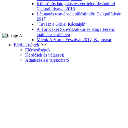
Kölcsönös látogatás testvér-településünkkel
Csíkpálfalvával 2018
Látogatás testvér-településünkön Csíkpálfalván
2017
“Tavasz a Göllei Kácsalján”
A Töröcskei Szövőszakkör és Zsiga Ferenc
kiállítása Göllében
Miénk A Város Fesztivál 2017, Kaposvár
Elérhetőségek
Elérhetőségek
Kérdések és válaszok
Adatkezelési tájékoztató