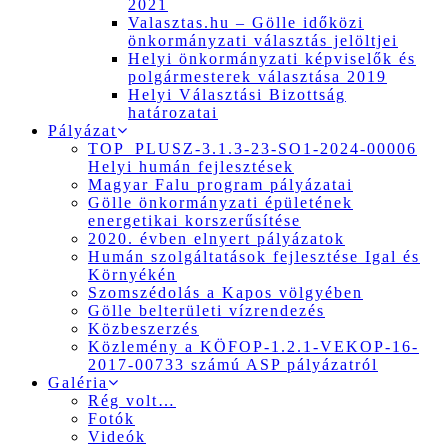
2021
Valasztas.hu – Gölle időközi
önkormányzati választás jelöltjei
Helyi önkormányzati képviselők és
polgármesterek választása 2019
Helyi Választási Bizottság
határozatai
Pályázat
TOP_PLUSZ-3.1.3-23-SO1-2024-00006
Helyi humán fejlesztések
Magyar Falu program pályázatai
Gölle önkormányzati épületének
energetikai korszerűsítése
2020. évben elnyert pályázatok
Humán szolgáltatások fejlesztése Igal és
Környékén
Szomszédolás a Kapos völgyében
Gölle belterületi vízrendezés
Közbeszerzés
Közlemény a KÖFOP-1.2.1-VEKOP-16-
2017-00733 számú ASP pályázatról
Galéria
Rég volt…
Fotók
Videók