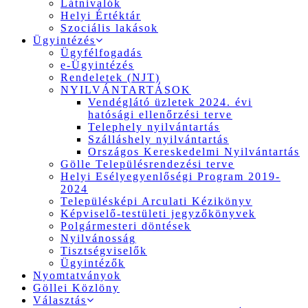
Látnivalók
Helyi Értéktár
Szociális lakások
Ügyintézés
Ügyfélfogadás
e-Ügyintézés
Rendeletek (NJT)
NYILVÁNTARTÁSOK
Vendéglátó üzletek 2024. évi
hatósági ellenőrzési terve
Telephely nyilvántartás
Szálláshely nyilvántartás
Országos Kereskedelmi Nyilvántartás
Gölle Településrendezési terve
Helyi Esélyegyenlőségi Program 2019-
2024
Településképi Arculati Kézikönyv
Képviselő-testületi jegyzőkönyvek
Polgármesteri döntések
Nyilvánosság
Tisztségviselők
Ügyintézők
Nyomtatványok
Göllei Közlöny
Választás