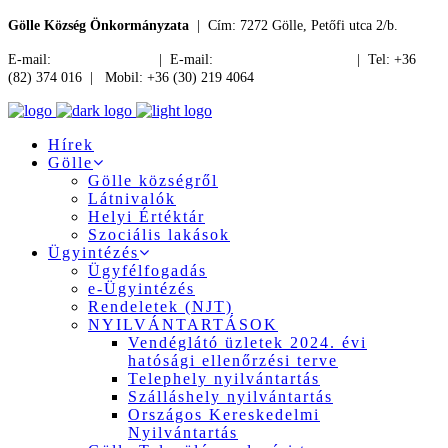
Gölle Község Önkormányzata
| Cím: 7272 Gölle, Petőfi utca 2/b.
E-mail:
jegyzo@golle.hu
| E-mail:
polgarmester@golle.hu
| Tel: +36
(82) 374 016 | Mobil: +36 (30) 219 4064
Hírek
Gölle
Gölle községről
Látnivalók
Helyi Értéktár
Szociális lakások
Ügyintézés
Ügyfélfogadás
e-Ügyintézés
Rendeletek (NJT)
NYILVÁNTARTÁSOK
Vendéglátó üzletek 2024. évi
hatósági ellenőrzési terve
Telephely nyilvántartás
Szálláshely nyilvántartás
Országos Kereskedelmi
Nyilvántartás