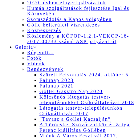
2020. évben elnyert pályázatok
Humán szolgáltatások fejlesztése Igal és
Környékén
Szomszédolás a Kapos völgyében
Gölle belterületi vízrendezés
Közbeszerzés
Közlemény a KÖFOP-1.2.1-VEKOP-16-
2017-00733 számú ASP pályázatról
Galéria
Rég volt…
Fotók
Videók
Rendezvények
Szüreti Felvonulás 2024. október 5.
Falunap 2023
Falunap 2021
Göllei Gasztro Nap 2020
Kölcsönös látogatás testvér-
településünkkel Csíkpálfalvával 2018
Látogatás testvér-településünkön
Csíkpálfalván 2017
“Tavasz a Göllei Kácsalján”
A Töröcskei Szövőszakkör és Zsiga
Ferenc kiállítása Göllében
Miénk A Város Fesztivál 2017,