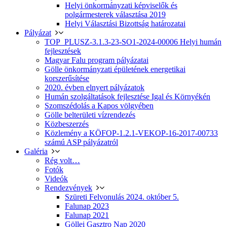
Helyi önkormányzati képviselők és
polgármesterek választása 2019
Helyi Választási Bizottság határozatai
Pályázat
TOP_PLUSZ-3.1.3-23-SO1-2024-00006 Helyi humán
fejlesztések
Magyar Falu program pályázatai
Gölle önkormányzati épületének energetikai
korszerűsítése
2020. évben elnyert pályázatok
Humán szolgáltatások fejlesztése Igal és Környékén
Szomszédolás a Kapos völgyében
Gölle belterületi vízrendezés
Közbeszerzés
Közlemény a KÖFOP-1.2.1-VEKOP-16-2017-00733
számú ASP pályázatról
Galéria
Rég volt…
Fotók
Videók
Rendezvények
Szüreti Felvonulás 2024. október 5.
Falunap 2023
Falunap 2021
Göllei Gasztro Nap 2020