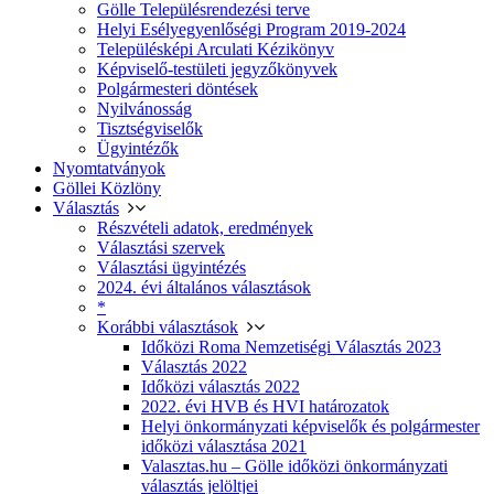
Gölle Településrendezési terve
Helyi Esélyegyenlőségi Program 2019-2024
Településképi Arculati Kézikönyv
Képviselő-testületi jegyzőkönyvek
Polgármesteri döntések
Nyilvánosság
Tisztségviselők
Ügyintézők
Nyomtatványok
Göllei Közlöny
Választás
Részvételi adatok, eredmények
Választási szervek
Választási ügyintézés
2024. évi általános választások
*
Korábbi választások
Időközi Roma Nemzetiségi Választás 2023
Választás 2022
Időközi választás 2022
2022. évi HVB és HVI határozatok
Helyi önkormányzati képviselők és polgármester
időközi választása 2021
Valasztas.hu – Gölle időközi önkormányzati
választás jelöltjei