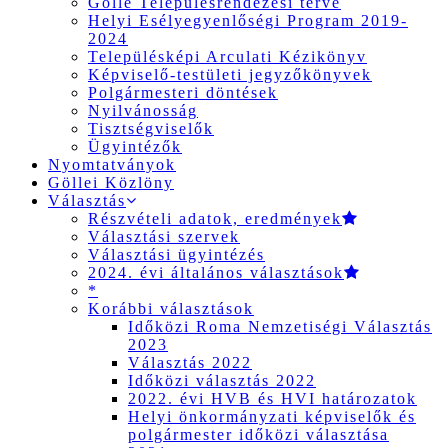
Gölle Településrendezési terve
Helyi Esélyegyenlőségi Program 2019-
2024
Településképi Arculati Kézikönyv
Képviselő-testületi jegyzőkönyvek
Polgármesteri döntések
Nyilvánosság
Tisztségviselők
Ügyintézők
Nyomtatványok
Göllei Közlöny
Választás
Részvételi adatok, eredmények
Választási szervek
Választási ügyintézés
2024. évi általános választások
*
Korábbi választások
Időközi Roma Nemzetiségi Választás
2023
Választás 2022
Időközi választás 2022
2022. évi HVB és HVI határozatok
Helyi önkormányzati képviselők és
polgármester időközi választása