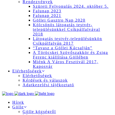
Rendezvények
Szüreti Felvonulás 2024. október 5.
Falunap 2023
Falunap 2021
Göllei Gasztro Nap 2020
Kölcsönös látogatás testvér-
településünkkel Csíkpálfalvával
2018
Látogatás testvér-településünkön
Csíkpálfalván 2017
“Tavasz a Göllei Kácsalján”
A Töröcskei Szövőszakkör és Zsiga
Ferenc kiállítása Göllében
Miénk A Város Fesztivál 2017,
Kaposvár
Elérhetőségek
Elérhetőségek
Kérdések és válaszok
Adatkezelési tájékoztató
Hírek
Gölle
Gölle községről