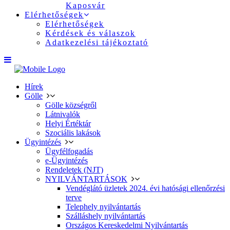
Kaposvár
Elérhetőségek
Elérhetőségek
Kérdések és válaszok
Adatkezelési tájékoztató
Hírek
Gölle
Gölle községről
Látnivalók
Helyi Értéktár
Szociális lakások
Ügyintézés
Ügyfélfogadás
e-Ügyintézés
Rendeletek (NJT)
NYILVÁNTARTÁSOK
Vendéglátó üzletek 2024. évi hatósági ellenőrzési
terve
Telephely nyilvántartás
Szálláshely nyilvántartás
Országos Kereskedelmi Nyilvántartás