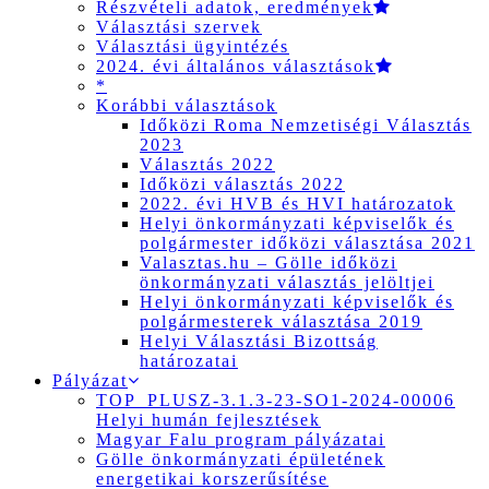
Részvételi adatok, eredmények
Választási szervek
Választási ügyintézés
2024. évi általános választások
*
Korábbi választások
Időközi Roma Nemzetiségi Választás
2023
Választás 2022
Időközi választás 2022
2022. évi HVB és HVI határozatok
Helyi önkormányzati képviselők és
polgármester időközi választása 2021
Valasztas.hu – Gölle időközi
önkormányzati választás jelöltjei
Helyi önkormányzati képviselők és
polgármesterek választása 2019
Helyi Választási Bizottság
határozatai
Pályázat
TOP_PLUSZ-3.1.3-23-SO1-2024-00006
Helyi humán fejlesztések
Magyar Falu program pályázatai
Gölle önkormányzati épületének
energetikai korszerűsítése