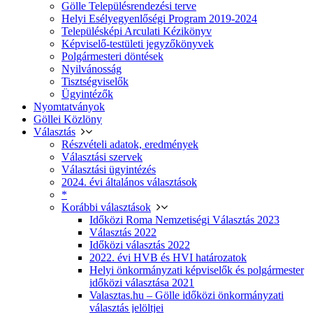
Gölle Településrendezési terve
Helyi Esélyegyenlőségi Program 2019-2024
Településképi Arculati Kézikönyv
Képviselő-testületi jegyzőkönyvek
Polgármesteri döntések
Nyilvánosság
Tisztségviselők
Ügyintézők
Nyomtatványok
Göllei Közlöny
Választás
Részvételi adatok, eredmények
Választási szervek
Választási ügyintézés
2024. évi általános választások
*
Korábbi választások
Időközi Roma Nemzetiségi Választás 2023
Választás 2022
Időközi választás 2022
2022. évi HVB és HVI határozatok
Helyi önkormányzati képviselők és polgármester
időközi választása 2021
Valasztas.hu – Gölle időközi önkormányzati
választás jelöltjei