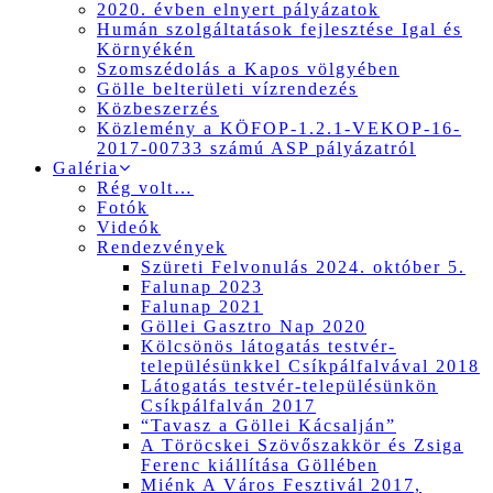
2020. évben elnyert pályázatok
Humán szolgáltatások fejlesztése Igal és
Környékén
Szomszédolás a Kapos völgyében
Gölle belterületi vízrendezés
Közbeszerzés
Közlemény a KÖFOP-1.2.1-VEKOP-16-
2017-00733 számú ASP pályázatról
Galéria
Rég volt…
Fotók
Videók
Rendezvények
Szüreti Felvonulás 2024. október 5.
Falunap 2023
Falunap 2021
Göllei Gasztro Nap 2020
Kölcsönös látogatás testvér-
településünkkel Csíkpálfalvával 2018
Látogatás testvér-településünkön
Csíkpálfalván 2017
“Tavasz a Göllei Kácsalján”
A Töröcskei Szövőszakkör és Zsiga
Ferenc kiállítása Göllében
Miénk A Város Fesztivál 2017,