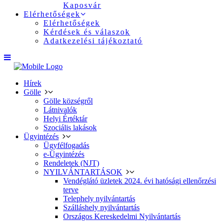
Kaposvár
Elérhetőségek
Elérhetőségek
Kérdések és válaszok
Adatkezelési tájékoztató
Hírek
Gölle
Gölle községről
Látnivalók
Helyi Értéktár
Szociális lakások
Ügyintézés
Ügyfélfogadás
e-Ügyintézés
Rendeletek (NJT)
NYILVÁNTARTÁSOK
Vendéglátó üzletek 2024. évi hatósági ellenőrzési
terve
Telephely nyilvántartás
Szálláshely nyilvántartás
Országos Kereskedelmi Nyilvántartás