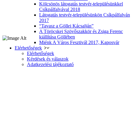
Kölcsönös látogatás testvér-településünkkel
Csíkpálfalvával 2018
Látogatás testvér-településünkön Csíkpálfalván
2017
“Tavasz a Göllei Kácsalján”
A Töröcskei Szövőszakkör és Zsiga Ferenc
kiállítása Göllében
Miénk A Város Fesztivál 2017, Kaposvár
Elérhetőségek
Elérhetőségek
Kérdések és válaszok
Adatkezelési tájékoztató