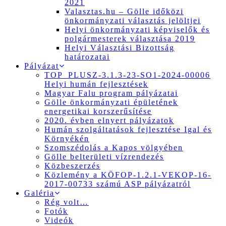
2021
Valasztas.hu – Gölle időközi
önkormányzati választás jelöltjei
Helyi önkormányzati képviselők és
polgármesterek választása 2019
Helyi Választási Bizottság
határozatai
Pályázat
TOP_PLUSZ-3.1.3-23-SO1-2024-00006
Helyi humán fejlesztések
Magyar Falu program pályázatai
Gölle önkormányzati épületének
energetikai korszerűsítése
2020. évben elnyert pályázatok
Humán szolgáltatások fejlesztése Igal és
Környékén
Szomszédolás a Kapos völgyében
Gölle belterületi vízrendezés
Közbeszerzés
Közlemény a KÖFOP-1.2.1-VEKOP-16-
2017-00733 számú ASP pályázatról
Galéria
Rég volt…
Fotók
Videók