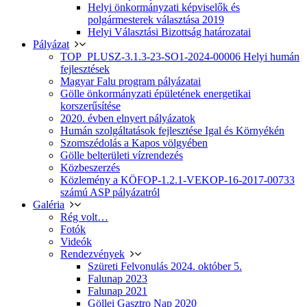
Helyi önkormányzati képviselők és
polgármesterek választása 2019
Helyi Választási Bizottság határozatai
Pályázat
TOP_PLUSZ-3.1.3-23-SO1-2024-00006 Helyi humán
fejlesztések
Magyar Falu program pályázatai
Gölle önkormányzati épületének energetikai
korszerűsítése
2020. évben elnyert pályázatok
Humán szolgáltatások fejlesztése Igal és Környékén
Szomszédolás a Kapos völgyében
Gölle belterületi vízrendezés
Közbeszerzés
Közlemény a KÖFOP-1.2.1-VEKOP-16-2017-00733
számú ASP pályázatról
Galéria
Rég volt…
Fotók
Videók
Rendezvények
Szüreti Felvonulás 2024. október 5.
Falunap 2023
Falunap 2021
Göllei Gasztro Nap 2020