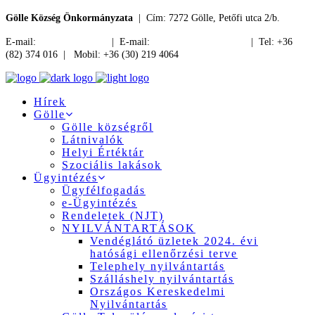
Gölle Község Önkormányzata
| Cím: 7272 Gölle, Petőfi utca 2/b.
E-mail:
jegyzo@golle.hu
| E-mail:
polgarmester@golle.hu
| Tel: +36
(82) 374 016 | Mobil: +36 (30) 219 4064
Hírek
Gölle
Gölle községről
Látnivalók
Helyi Értéktár
Szociális lakások
Ügyintézés
Ügyfélfogadás
e-Ügyintézés
Rendeletek (NJT)
NYILVÁNTARTÁSOK
Vendéglátó üzletek 2024. évi
hatósági ellenőrzési terve
Telephely nyilvántartás
Szálláshely nyilvántartás
Országos Kereskedelmi
Nyilvántartás