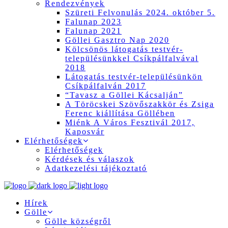
Rendezvények
Szüreti Felvonulás 2024. október 5.
Falunap 2023
Falunap 2021
Göllei Gasztro Nap 2020
Kölcsönös látogatás testvér-
településünkkel Csíkpálfalvával
2018
Látogatás testvér-településünkön
Csíkpálfalván 2017
“Tavasz a Göllei Kácsalján”
A Töröcskei Szövőszakkör és Zsiga
Ferenc kiállítása Göllében
Miénk A Város Fesztivál 2017,
Kaposvár
Elérhetőségek
Elérhetőségek
Kérdések és válaszok
Adatkezelési tájékoztató
Hírek
Gölle
Gölle községről