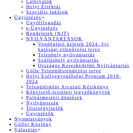
Látnivalók
Helyi Értéktár
Szociális lakások
Ügyintézés
Ügyfélfogadás
e-Ügyintézés
Rendeletek (NJT)
NYILVÁNTARTÁSOK
Vendéglátó üzletek 2024. évi
hatósági ellenőrzési terve
Telephely nyilvántartás
Szálláshely nyilvántartás
Országos Kereskedelmi Nyilvántartás
Gölle Településrendezési terve
Helyi Esélyegyenlőségi Program 2019-
2024
Településképi Arculati Kézikönyv
Képviselő-testületi jegyzőkönyvek
Polgármesteri döntések
Nyilvánosság
Tisztségviselők
Ügyintézők
Nyomtatványok
Göllei Közlöny
Választás