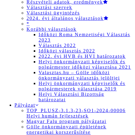
Részvételi adatok, eredmények
Választási szervek
Választási ügyintézés
2024. évi általános választások
*
Korábbi választások
Időközi Roma Nemzetiségi Választás
2023
Választás 2022
Időközi választás 2022
2022. évi HVB és HVI határozatok
Helyi önkormányzati képviselők és
polgármester időközi választása 2021
Valasztas.hu – Gölle időközi
önkormányzati választás jelöltjei
Helyi önkormányzati képviselők és
polgármesterek választása 2019
Helyi Választási Bizottság
határozatai
Pályázat
TOP_PLUSZ-3.1.3-23-SO1-2024-00006
Helyi humán fejlesztések
Magyar Falu program pályázatai
Gölle önkormányzati épületének
energetikai korszerűsítése