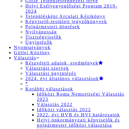
Gölle Településrendezési terve
Helyi Esélyegyenlőségi Program 2019-
2024
Településképi Arculati Kézikönyv
Képviselő-testületi jegyzőkönyvek
Polgármesteri döntések
Nyilvánosság
Tisztségviselők
Ügyintézők
Nyomtatványok
Göllei Közlöny
Választás
Részvételi adatok, eredmények
Választási szervek
Választási ügyintézés
2024. évi általános választások
*
Korábbi választások
Időközi Roma Nemzetiségi Választás
2023
Választás 2022
Időközi választás 2022
2022. évi HVB és HVI határozatok
Helyi önkormányzati képviselők és
polgármester időközi választása