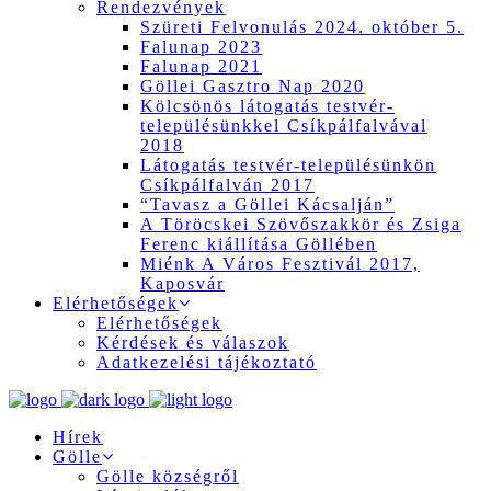
Rendezvények
Szüreti Felvonulás 2024. október 5.
Falunap 2023
Falunap 2021
Göllei Gasztro Nap 2020
Kölcsönös látogatás testvér-
településünkkel Csíkpálfalvával
2018
Látogatás testvér-településünkön
Csíkpálfalván 2017
“Tavasz a Göllei Kácsalján”
A Töröcskei Szövőszakkör és Zsiga
Ferenc kiállítása Göllében
Miénk A Város Fesztivál 2017,
Kaposvár
Elérhetőségek
Elérhetőségek
Kérdések és válaszok
Adatkezelési tájékoztató
Hírek
Gölle
Gölle községről