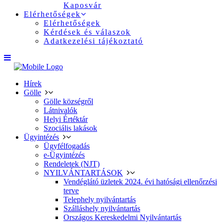
Kaposvár
Elérhetőségek
Elérhetőségek
Kérdések és válaszok
Adatkezelési tájékoztató
Hírek
Gölle
Gölle községről
Látnivalók
Helyi Értéktár
Szociális lakások
Ügyintézés
Ügyfélfogadás
e-Ügyintézés
Rendeletek (NJT)
NYILVÁNTARTÁSOK
Vendéglátó üzletek 2024. évi hatósági ellenőrzési
terve
Telephely nyilvántartás
Szálláshely nyilvántartás
Országos Kereskedelmi Nyilvántartás