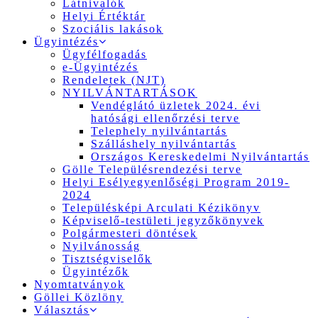
Látnivalók
Helyi Értéktár
Szociális lakások
Ügyintézés
Ügyfélfogadás
e-Ügyintézés
Rendeletek (NJT)
NYILVÁNTARTÁSOK
Vendéglátó üzletek 2024. évi
hatósági ellenőrzési terve
Telephely nyilvántartás
Szálláshely nyilvántartás
Országos Kereskedelmi Nyilvántartás
Gölle Településrendezési terve
Helyi Esélyegyenlőségi Program 2019-
2024
Településképi Arculati Kézikönyv
Képviselő-testületi jegyzőkönyvek
Polgármesteri döntések
Nyilvánosság
Tisztségviselők
Ügyintézők
Nyomtatványok
Göllei Közlöny
Választás