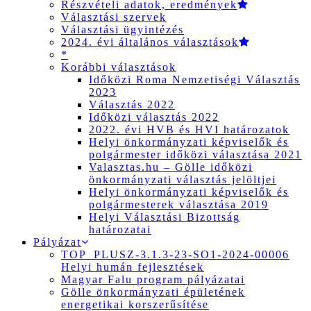
Részvételi adatok, eredmények
Választási szervek
Választási ügyintézés
2024. évi általános választások
*
Korábbi választások
Időközi Roma Nemzetiségi Választás
2023
Választás 2022
Időközi választás 2022
2022. évi HVB és HVI határozatok
Helyi önkormányzati képviselők és
polgármester időközi választása 2021
Valasztas.hu – Gölle időközi
önkormányzati választás jelöltjei
Helyi önkormányzati képviselők és
polgármesterek választása 2019
Helyi Választási Bizottság
határozatai
Pályázat
TOP_PLUSZ-3.1.3-23-SO1-2024-00006
Helyi humán fejlesztések
Magyar Falu program pályázatai
Gölle önkormányzati épületének
energetikai korszerűsítése