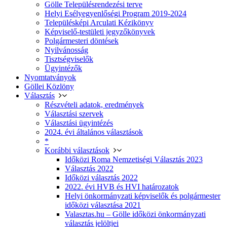
Gölle Településrendezési terve
Helyi Esélyegyenlőségi Program 2019-2024
Településképi Arculati Kézikönyv
Képviselő-testületi jegyzőkönyvek
Polgármesteri döntések
Nyilvánosság
Tisztségviselők
Ügyintézők
Nyomtatványok
Göllei Közlöny
Választás
Részvételi adatok, eredmények
Választási szervek
Választási ügyintézés
2024. évi általános választások
*
Korábbi választások
Időközi Roma Nemzetiségi Választás 2023
Választás 2022
Időközi választás 2022
2022. évi HVB és HVI határozatok
Helyi önkormányzati képviselők és polgármester
időközi választása 2021
Valasztas.hu – Gölle időközi önkormányzati
választás jelöltjei