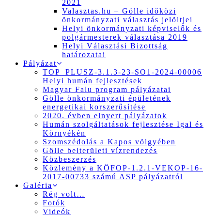
2021
Valasztas.hu – Gölle időközi
önkormányzati választás jelöltjei
Helyi önkormányzati képviselők és
polgármesterek választása 2019
Helyi Választási Bizottság
határozatai
Pályázat
TOP_PLUSZ-3.1.3-23-SO1-2024-00006
Helyi humán fejlesztések
Magyar Falu program pályázatai
Gölle önkormányzati épületének
energetikai korszerűsítése
2020. évben elnyert pályázatok
Humán szolgáltatások fejlesztése Igal és
Környékén
Szomszédolás a Kapos völgyében
Gölle belterületi vízrendezés
Közbeszerzés
Közlemény a KÖFOP-1.2.1-VEKOP-16-
2017-00733 számú ASP pályázatról
Galéria
Rég volt…
Fotók
Videók