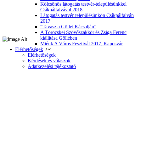
Kölcsönös látogatás testvér-településünkkel
Csíkpálfalvával 2018
Látogatás testvér-településünkön Csíkpálfalván
2017
“Tavasz a Göllei Kácsalján”
A Töröcskei Szövőszakkör és Zsiga Ferenc
kiállítása Göllében
Miénk A Város Fesztivál 2017, Kaposvár
Elérhetőségek
Elérhetőségek
Kérdések és válaszok
Adatkezelési tájékoztató