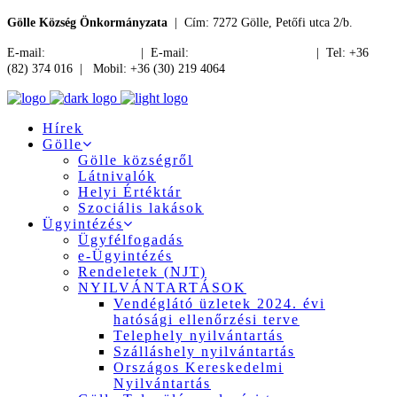
Gölle Község Önkormányzata
| Cím: 7272 Gölle, Petőfi utca 2/b.
E-mail:
jegyzo@golle.hu
| E-mail:
polgarmester@golle.hu
| Tel: +36
(82) 374 016 | Mobil: +36 (30) 219 4064
Hírek
Gölle
Gölle községről
Látnivalók
Helyi Értéktár
Szociális lakások
Ügyintézés
Ügyfélfogadás
e-Ügyintézés
Rendeletek (NJT)
NYILVÁNTARTÁSOK
Vendéglátó üzletek 2024. évi
hatósági ellenőrzési terve
Telephely nyilvántartás
Szálláshely nyilvántartás
Országos Kereskedelmi
Nyilvántartás