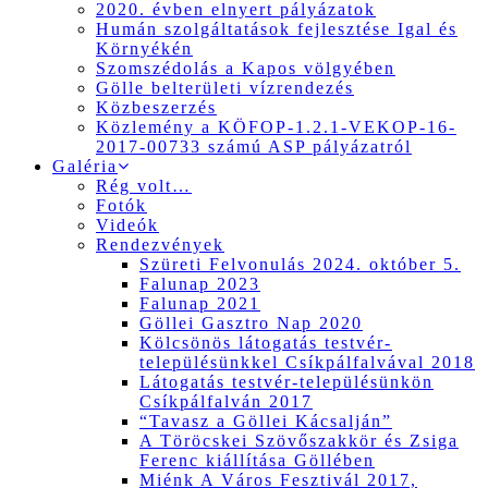
2020. évben elnyert pályázatok
Humán szolgáltatások fejlesztése Igal és
Környékén
Szomszédolás a Kapos völgyében
Gölle belterületi vízrendezés
Közbeszerzés
Közlemény a KÖFOP-1.2.1-VEKOP-16-
2017-00733 számú ASP pályázatról
Galéria
Rég volt…
Fotók
Videók
Rendezvények
Szüreti Felvonulás 2024. október 5.
Falunap 2023
Falunap 2021
Göllei Gasztro Nap 2020
Kölcsönös látogatás testvér-
településünkkel Csíkpálfalvával 2018
Látogatás testvér-településünkön
Csíkpálfalván 2017
“Tavasz a Göllei Kácsalján”
A Töröcskei Szövőszakkör és Zsiga
Ferenc kiállítása Göllében
Miénk A Város Fesztivál 2017,