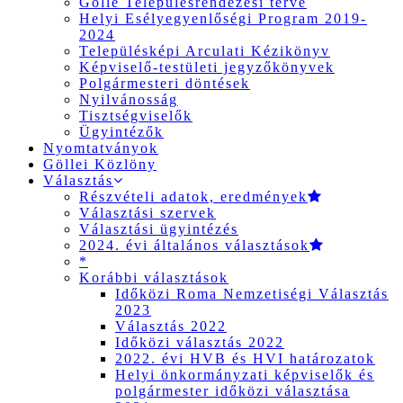
Gölle Településrendezési terve
Helyi Esélyegyenlőségi Program 2019-
2024
Településképi Arculati Kézikönyv
Képviselő-testületi jegyzőkönyvek
Polgármesteri döntések
Nyilvánosság
Tisztségviselők
Ügyintézők
Nyomtatványok
Göllei Közlöny
Választás
Részvételi adatok, eredmények
Választási szervek
Választási ügyintézés
2024. évi általános választások
*
Korábbi választások
Időközi Roma Nemzetiségi Választás
2023
Választás 2022
Időközi választás 2022
2022. évi HVB és HVI határozatok
Helyi önkormányzati képviselők és
polgármester időközi választása