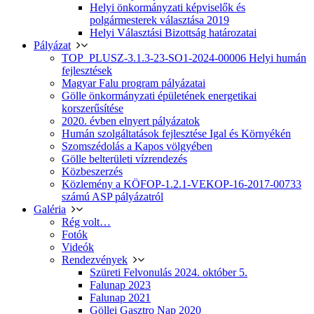
Helyi önkormányzati képviselők és
polgármesterek választása 2019
Helyi Választási Bizottság határozatai
Pályázat
TOP_PLUSZ-3.1.3-23-SO1-2024-00006 Helyi humán
fejlesztések
Magyar Falu program pályázatai
Gölle önkormányzati épületének energetikai
korszerűsítése
2020. évben elnyert pályázatok
Humán szolgáltatások fejlesztése Igal és Környékén
Szomszédolás a Kapos völgyében
Gölle belterületi vízrendezés
Közbeszerzés
Közlemény a KÖFOP-1.2.1-VEKOP-16-2017-00733
számú ASP pályázatról
Galéria
Rég volt…
Fotók
Videók
Rendezvények
Szüreti Felvonulás 2024. október 5.
Falunap 2023
Falunap 2021
Göllei Gasztro Nap 2020