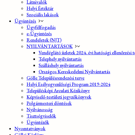
Látnivalók
Helyi Értéktár
Szociális lakások
Ügyintézés
Ügyfélfogadás
e-Ügyintézés
Rendeletek (NJT)
NYILVÁNTARTÁSOK
Vendéglátó üzletek 2024. évi hatósági ellenőrzési t
Telephely nyilvántartás
Szálláshely nyilvántartás
Országos Kereskedelmi Nyilvántartás
Gölle Településrendezési terve
Helyi Esélyegyenlőségi Program 2019-2024
Településképi Arculati Kézikönyv
Képviselő-testületi jegyzőkönyvek
Polgármesteri döntések
Nyilvánosság
Tisztségviselők
Ügyintézők
Nyomtatványok
Göllei Közlöny