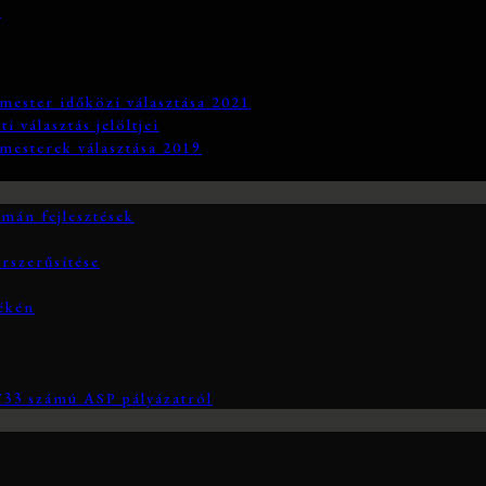
3
mester időközi választása 2021
 választás jelöltjei
mesterek választása 2019
án fejlesztések
rszerűsítése
yékén
3 számú ASP pályázatról