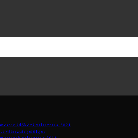
3
mester időközi választása 2021
 választás jelöltjei
mesterek választása 2019