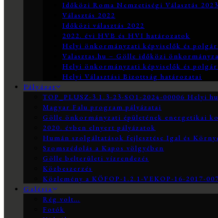
Időközi Roma Nemzetiségi Választás 202
Választás 2022
Időközi választás 2022
2022. évi HVB és HVI határozatok
Helyi önkormányzati képviselők és polgár
Valasztas.hu – Gölle időközi önkormányzati
Helyi önkormányzati képviselők és polgár
Helyi Választási Bizottság határozatai
Pályázat
TOP_PLUSZ-3.1.3-23-SO1-2024-00006 Helyi hum
Magyar Falu program pályázatai
Gölle önkormányzati épületének energetikai ko
2020. évben elnyert pályázatok
Humán szolgáltatások fejlesztése Igal és Körn
Szomszédolás a Kapos völgyében
Gölle belterületi vízrendezés
Közbeszerzés
Közlemény a KÖFOP-1.2.1-VEKOP-16-2017-0073
Galéria
Rég volt…
Fotók