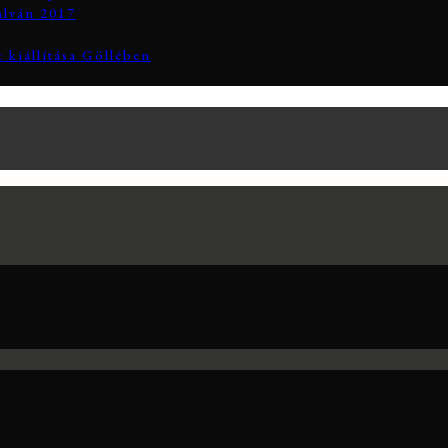
alván 2017
 kiállítása Göllében