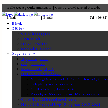
Gölle Község Önkormányzata
| Cím: 7272 Gölle, Petőfi utca 2/b.
E-mail:
jegyzo@golle.hu
| E-mail:
polgarmester@golle.hu
| Tel: +36 (82)
Hírek
Gölle
Gölle községről
Látnivalók
Helyi Értéktár
Szociális lakások
Ügyintézés
Ügyfélfogadás
e-Ügyintézés
Rendeletek (NJT)
NYILVÁNTARTÁSOK
Vendéglátó üzletek 2024. évi hatósági elle
Telephely nyilvántartás
Szálláshely nyilvántartás
Országos Kereskedelmi Nyilvántartás
Gölle Településrendezési terve
Helyi Esélyegyenlőségi Program 2019-2024