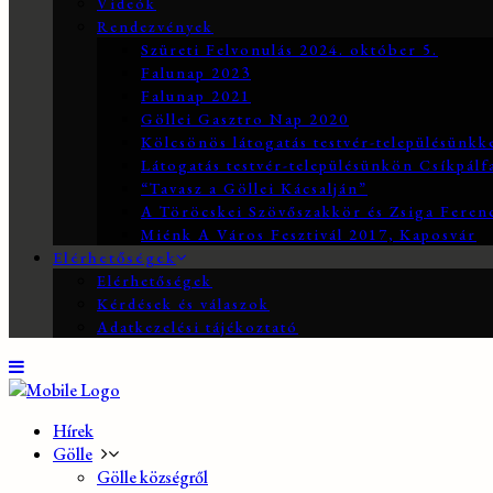
Videók
Rendezvények
Szüreti Felvonulás 2024. október 5.
Falunap 2023
Falunap 2021
Göllei Gasztro Nap 2020
Kölcsönös látogatás testvér-településünkk
Látogatás testvér-településünkön Csíkpálf
“Tavasz a Göllei Kácsalján”
A Töröcskei Szövőszakkör és Zsiga Ferenc
Miénk A Város Fesztivál 2017, Kaposvár
Elérhetőségek
Elérhetőségek
Kérdések és válaszok
Adatkezelési tájékoztató
Hírek
Gölle
Gölle községről