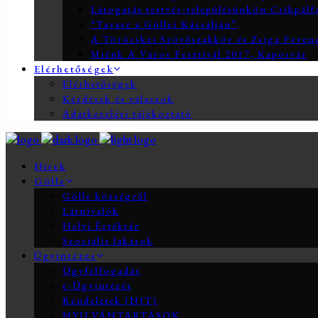
Látogatás testvér-településünkön Csíkpálf
“Tavasz a Göllei Kácsalján”
A Töröcskei Szövőszakkör és Zsiga Ferenc
Miénk A Város Fesztivál 2017, Kaposvár
Elérhetőségek
Elérhetőségek
Kérdések és válaszok
Adatkezelési tájékoztató
Hírek
Gölle
Gölle községről
Látnivalók
Helyi Értéktár
Szociális lakások
Ügyintézés
Ügyfélfogadás
e-Ügyintézés
Rendeletek (NJT)
NYILVÁNTARTÁSOK