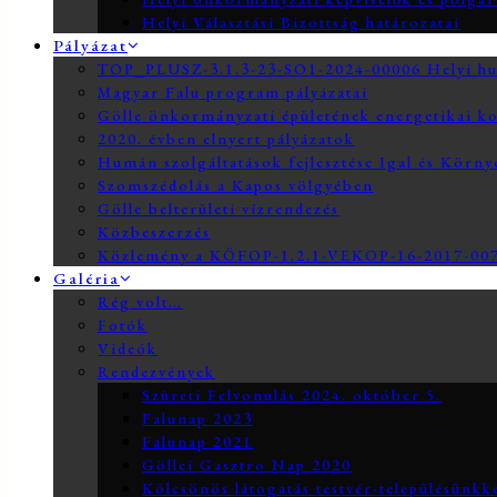
Helyi Választási Bizottság határozatai
Pályázat
TOP_PLUSZ-3.1.3-23-SO1-2024-00006 Helyi hum
Magyar Falu program pályázatai
Gölle önkormányzati épületének energetikai ko
2020. évben elnyert pályázatok
Humán szolgáltatások fejlesztése Igal és Körn
Szomszédolás a Kapos völgyében
Gölle belterületi vízrendezés
Közbeszerzés
Közlemény a KÖFOP-1.2.1-VEKOP-16-2017-0073
Galéria
Rég volt…
Fotók
Videók
Rendezvények
Szüreti Felvonulás 2024. október 5.
Falunap 2023
Falunap 2021
Göllei Gasztro Nap 2020
Kölcsönös látogatás testvér-településünkk