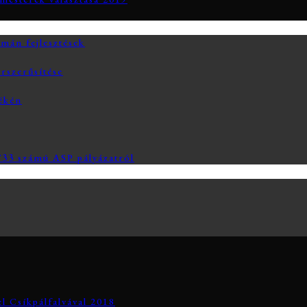
án fejlesztések
rszerűsítése
yékén
3 számú ASP pályázatról
el Csíkpálfalvával 2018