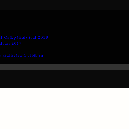
el Csíkpálfalvával 2018
alván 2017
 kiállítása Göllében