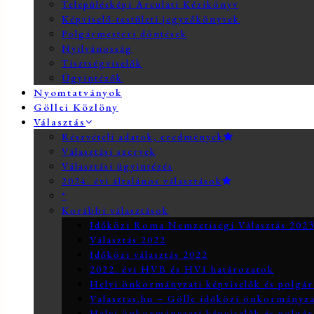
Településképi Arculati Kézikönyv
Képviselő-testületi jegyzőkönyvek
Polgármesteri döntések
Nyilvánosság
Tisztségviselők
Ügyintézők
Nyomtatványok
Göllei Közlöny
Választás
Részvételi adatok, eredmények
Választási szervek
Választási ügyintézés
2024. évi általános választások
*
Korábbi választások
Időközi Roma Nemzetiségi Választás 202
Választás 2022
Időközi választás 2022
2022. évi HVB és HVI határozatok
Helyi önkormányzati képviselők és polgár
Valasztas.hu – Gölle időközi önkormányzati
Helyi önkormányzati képviselők és polgár