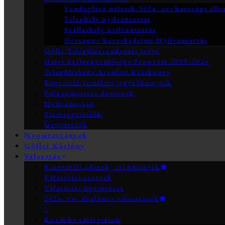
Vendéglátó üzletek 2024. évi hatósági elle
Telephely nyilvántartás
Szálláshely nyilvántartás
Országos Kereskedelmi Nyilvántartás
Gölle Településrendezési terve
Helyi Esélyegyenlőségi Program 2019-2024
Településképi Arculati Kézikönyv
Képviselő-testületi jegyzőkönyvek
Polgármesteri döntések
Nyilvánosság
Tisztségviselők
Ügyintézők
Nyomtatványok
Göllei Közlöny
Választás
Részvételi adatok, eredmények
Választási szervek
Választási ügyintézés
2024. évi általános választások
*
Korábbi választások