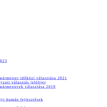
2023
gármester időközi választása 2021
zati választás jelöltjei
gármesterek választása 2019
i humán fejlesztések