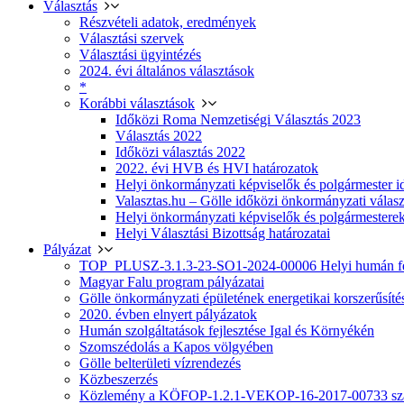
Választás
Részvételi adatok, eredmények
Választási szervek
Választási ügyintézés
2024. évi általános választások
*
Korábbi választások
Időközi Roma Nemzetiségi Választás 2023
Választás 2022
Időközi választás 2022
2022. évi HVB és HVI határozatok
Helyi önkormányzati képviselők és polgármester i
Valasztas.hu – Gölle időközi önkormányzati választá
Helyi önkormányzati képviselők és polgármesterek
Helyi Választási Bizottság határozatai
Pályázat
TOP_PLUSZ-3.1.3-23-SO1-2024-00006 Helyi humán fej
Magyar Falu program pályázatai
Gölle önkormányzati épületének energetikai korszerűsíté
2020. évben elnyert pályázatok
Humán szolgáltatások fejlesztése Igal és Környékén
Szomszédolás a Kapos völgyében
Gölle belterületi vízrendezés
Közbeszerzés
Közlemény a KÖFOP-1.2.1-VEKOP-16-2017-00733 szá