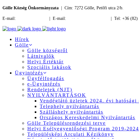
Gölle Község Önkormányzata
| Cím: 7272 Gölle, Petőfi utca 2/b.
E-mail:
jegyzo@golle.hu
| E-mail:
polgarmester@golle.hu
| Tel: +36 (82)
Hírek
Gölle
Gölle községről
Látnivalók
Helyi Értéktár
Szociális lakások
Ügyintézés
Ügyfélfogadás
e-Ügyintézés
Rendeletek (NJT)
NYILVÁNTARTÁSOK
Vendéglátó üzletek 2024. évi hatósági 
Telephely nyilvántartás
Szálláshely nyilvántartás
Országos Kereskedelmi Nyilvántartás
Gölle Településrendezési terve
Helyi Esélyegyenlőségi Program 2019-2024
Településképi Arculati Kézikönyv