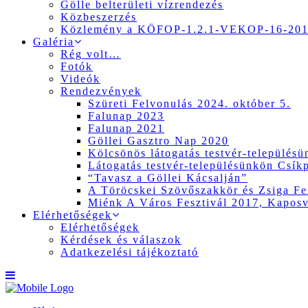
Gölle belterületi vízrendezés
Közbeszerzés
Közlemény a KÖFOP-1.2.1-VEKOP-16-2017
Galéria
Rég volt…
Fotók
Videók
Rendezvények
Szüreti Felvonulás 2024. október 5.
Falunap 2023
Falunap 2021
Göllei Gasztro Nap 2020
Kölcsönös látogatás testvér-település
Látogatás testvér-településünkön Csík
“Tavasz a Göllei Kácsalján”
A Töröcskei Szövőszakkör és Zsiga Fer
Miénk A Város Fesztivál 2017, Kapos
Elérhetőségek
Elérhetőségek
Kérdések és válaszok
Adatkezelési tájékoztató