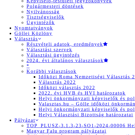
Képviselő-testületi jegyzőkönyvek
Polgármesteri döntések
Nyilvánosság
Tisztségviselők
Ügyintézők
Nyomtatványok
Göllei Közlöny
Választás
Részvételi adatok, eredmények
Választási szervek
Választási ügyintézés
2024. évi általános választások
*
Korábbi választások
Időközi Roma Nemzetiségi Választás 
Választás 2022
Időközi választás 2022
2022. évi HVB és HVI határozatok
Helyi önkormányzati képviselők és pol
Valasztas.hu – Gölle időközi önkormány
Helyi önkormányzati képviselők és pol
Helyi Választási Bizottság határozatai
Pályázat
TOP_PLUSZ-3.1.3-23-SO1-2024-00006 Hely
Magyar Falu program pályázatai