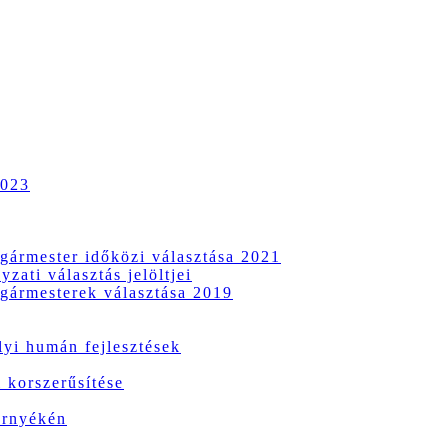
2023
gármester időközi választása 2021
zati választás jelöltjei
gármesterek választása 2019
i humán fejlesztések
 korszerűsítése
örnyékén