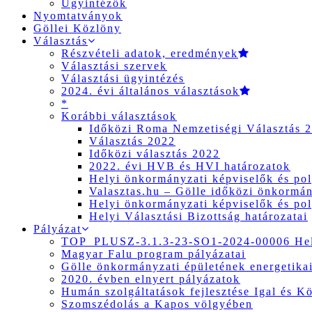
Ügyintézők
Nyomtatványok
Göllei Közlöny
Választás
Részvételi adatok, eredmények
Választási szervek
Választási ügyintézés
2024. évi általános választások
*
Korábbi választások
Időközi Roma Nemzetiségi Választás 
Választás 2022
Időközi választás 2022
2022. évi HVB és HVI határozatok
Helyi önkormányzati képviselők és pol
Valasztas.hu – Gölle időközi önkormány
Helyi önkormányzati képviselők és pol
Helyi Választási Bizottság határozatai
Pályázat
TOP_PLUSZ-3.1.3-23-SO1-2024-00006 Hely
Magyar Falu program pályázatai
Gölle önkormányzati épületének energetikai
2020. évben elnyert pályázatok
Humán szolgáltatások fejlesztése Igal és K
Szomszédolás a Kapos völgyében