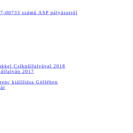
-00733 számú ASP pályázatról
ünkkel Csíkpálfalvával 2018
pálfalván 2017
enc kiállítása Göllében
vár