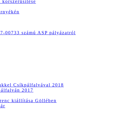
 korszerűsítése
örnyékén
-00733 számú ASP pályázatról
ünkkel Csíkpálfalvával 2018
pálfalván 2017
enc kiállítása Göllében
vár