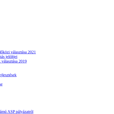
dőközi választása 2021
s jelöltjei
 választása 2019
lesztések
se
mú ASP pályázatról