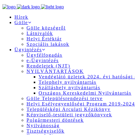
Hírek
Gölle
Gölle községről
Látnivalók
Helyi Értéktár
Szociális lakások
Ügyintézés
Ügyfélfogadás
e-Ügyintézés
Rendeletek (NJT)
NYILVÁNTARTÁSOK
Vendéglátó üzletek 2024. évi hatósági 
Telephely nyilvántartás
Szálláshely nyilvántartás
Országos Kereskedelmi Nyilvántartás
Gölle Településrendezési terve
Helyi Esélyegyenlőségi Program 2019-2024
Településképi Arculati Kézikönyv
Képviselő-testületi jegyzőkönyvek
Polgármesteri döntések
Nyilvánosság
Tisztségviselők