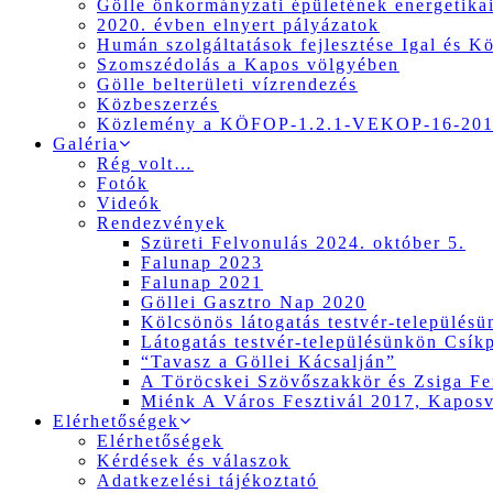
Gölle önkormányzati épületének energetikai
2020. évben elnyert pályázatok
Humán szolgáltatások fejlesztése Igal és K
Szomszédolás a Kapos völgyében
Gölle belterületi vízrendezés
Közbeszerzés
Közlemény a KÖFOP-1.2.1-VEKOP-16-2017
Galéria
Rég volt…
Fotók
Videók
Rendezvények
Szüreti Felvonulás 2024. október 5.
Falunap 2023
Falunap 2021
Göllei Gasztro Nap 2020
Kölcsönös látogatás testvér-település
Látogatás testvér-településünkön Csík
“Tavasz a Göllei Kácsalján”
A Töröcskei Szövőszakkör és Zsiga Fer
Miénk A Város Fesztivál 2017, Kapos
Elérhetőségek
Elérhetőségek
Kérdések és válaszok
Adatkezelési tájékoztató