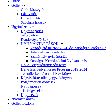
Hírek
Gölle
Gölle községről
Látnivalók
Helyi Értéktár
Szociális lakások
Ügyintézés
Ügyfélfogadás
e-Ügyintézés
Rendeletek (NJT)
NYILVÁNTARTÁSOK
Vendéglátó üzletek 2024. évi hatósági ellenőrzési t
Telephely nyilvántartás
Szálláshely nyilvántartás
Országos Kereskedelmi Nyilvántartás
Gölle Településrendezési terve
Helyi Esélyegyenlőségi Program 2019-2024
Településképi Arculati Kézikönyv
Képviselő-testületi jegyzőkönyvek
Polgármesteri döntések
Nyilvánosság
Tisztségviselők
Ügyintézők
Nyomtatványok
Göllei Közlöny