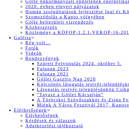
Gölle önkormányzati épületének energetikai
2020. évben elnyert pályázatok
Humán szolgáltatások fejlesztése Igal és K
Szomszédolás a Kapos völgyében
Gölle belterületi vízrendezés
Közbeszerzés
Közlemény a KÖFOP-1.2.1-VEKOP-16-2017
Galéria
Rég volt…
Fotók
Videók
Rendezvények
Szüreti Felvonulás 2024. október 5.
Falunap 2023
Falunap 2021
Göllei Gasztro Nap 2020
Kölcsönös látogatás testvér-település
Látogatás testvér-településünkön Csík
“Tavasz a Göllei Kácsalján”
A Töröcskei Szövőszakkör és Zsiga Fer
Miénk A Város Fesztivál 2017, Kapos
Elérhetőségek
Elérhetőségek
Kérdések és válaszok
Adatkezelési tájékoztató