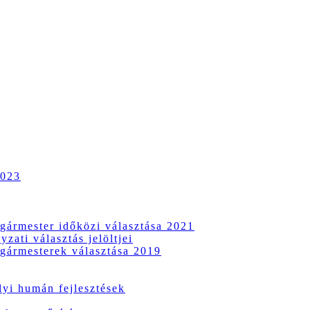
2023
gármester időközi választása 2021
zati választás jelöltjei
gármesterek választása 2019
i humán fejlesztések