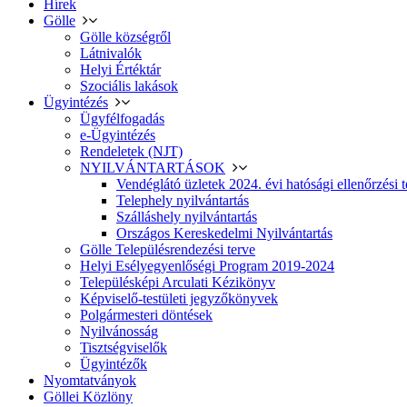
Hírek
Gölle
Gölle községről
Látnivalók
Helyi Értéktár
Szociális lakások
Ügyintézés
Ügyfélfogadás
e-Ügyintézés
Rendeletek (NJT)
NYILVÁNTARTÁSOK
Vendéglátó üzletek 2024. évi hatósági ellenőrzési t
Telephely nyilvántartás
Szálláshely nyilvántartás
Országos Kereskedelmi Nyilvántartás
Gölle Településrendezési terve
Helyi Esélyegyenlőségi Program 2019-2024
Településképi Arculati Kézikönyv
Képviselő-testületi jegyzőkönyvek
Polgármesteri döntések
Nyilvánosság
Tisztségviselők
Ügyintézők
Nyomtatványok
Göllei Közlöny