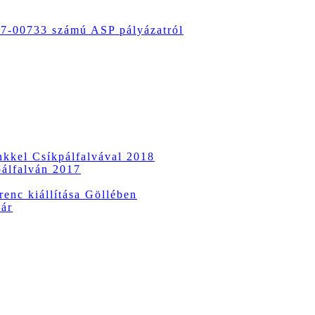
-00733 számú ASP pályázatról
ünkkel Csíkpálfalvával 2018
pálfalván 2017
enc kiállítása Göllében
vár