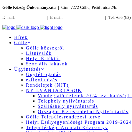
Gölle Község Önkormányzata
| Cím: 7272 Gölle, Petőfi utca 2/b.
E-mail:
jegyzo@golle.hu
| E-mail:
polgarmester@golle.hu
| Tel: +36 (82)
Hírek
Gölle
Gölle községről
Látnivalók
Helyi Értéktár
Szociális lakások
Ügyintézés
Ügyfélfogadás
e-Ügyintézés
Rendeletek (NJT)
NYILVÁNTARTÁSOK
Vendéglátó üzletek 2024. évi hatósági 
Telephely nyilvántartás
Szálláshely nyilvántartás
Országos Kereskedelmi Nyilvántartás
Gölle Településrendezési terve
Helyi Esélyegyenlőségi Program 2019-2024
Településképi Arculati Kézikönyv