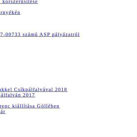
 korszerűsítése
örnyékén
-00733 számú ASP pályázatról
ünkkel Csíkpálfalvával 2018
pálfalván 2017
enc kiállítása Göllében
vár