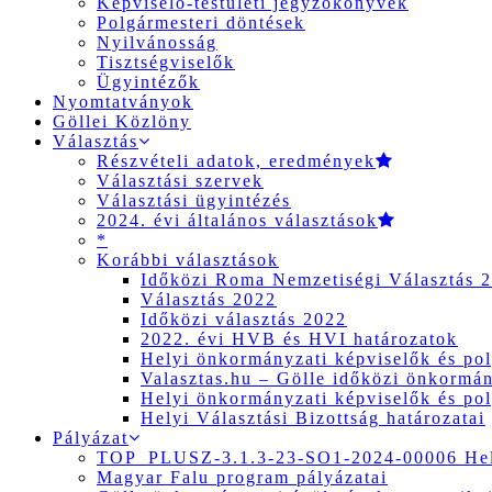
Képviselő-testületi jegyzőkönyvek
Polgármesteri döntések
Nyilvánosság
Tisztségviselők
Ügyintézők
Nyomtatványok
Göllei Közlöny
Választás
Részvételi adatok, eredmények
Választási szervek
Választási ügyintézés
2024. évi általános választások
*
Korábbi választások
Időközi Roma Nemzetiségi Választás 
Választás 2022
Időközi választás 2022
2022. évi HVB és HVI határozatok
Helyi önkormányzati képviselők és pol
Valasztas.hu – Gölle időközi önkormány
Helyi önkormányzati képviselők és pol
Helyi Választási Bizottság határozatai
Pályázat
TOP_PLUSZ-3.1.3-23-SO1-2024-00006 Hely
Magyar Falu program pályázatai