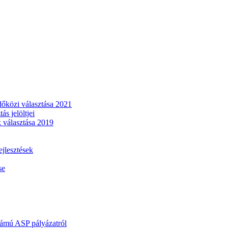
dőközi választása 2021
s jelöltjei
 választása 2019
lesztések
se
mú ASP pályázatról