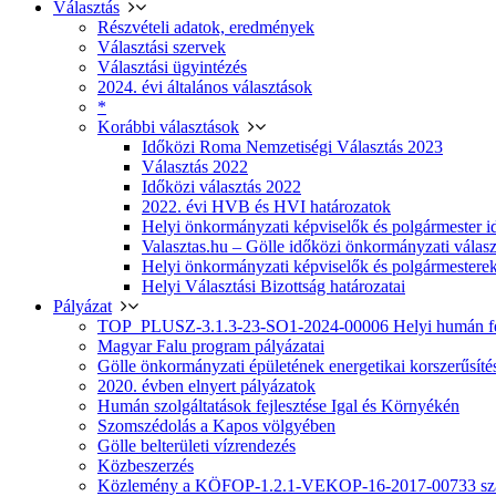
Választás
Részvételi adatok, eredmények
Választási szervek
Választási ügyintézés
2024. évi általános választások
*
Korábbi választások
Időközi Roma Nemzetiségi Választás 2023
Választás 2022
Időközi választás 2022
2022. évi HVB és HVI határozatok
Helyi önkormányzati képviselők és polgármester i
Valasztas.hu – Gölle időközi önkormányzati választá
Helyi önkormányzati képviselők és polgármesterek
Helyi Választási Bizottság határozatai
Pályázat
TOP_PLUSZ-3.1.3-23-SO1-2024-00006 Helyi humán fej
Magyar Falu program pályázatai
Gölle önkormányzati épületének energetikai korszerűsíté
2020. évben elnyert pályázatok
Humán szolgáltatások fejlesztése Igal és Környékén
Szomszédolás a Kapos völgyében
Gölle belterületi vízrendezés
Közbeszerzés
Közlemény a KÖFOP-1.2.1-VEKOP-16-2017-00733 szá