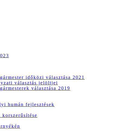
2023
gármester időközi választása 2021
zati választás jelöltjei
gármesterek választása 2019
i humán fejlesztések
 korszerűsítése
örnyékén