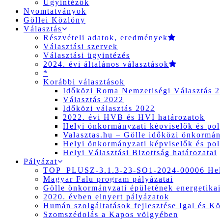
Ügyintézők
Nyomtatványok
Göllei Közlöny
Választás
Részvételi adatok, eredmények
Választási szervek
Választási ügyintézés
2024. évi általános választások
*
Korábbi választások
Időközi Roma Nemzetiségi Választás 
Választás 2022
Időközi választás 2022
2022. évi HVB és HVI határozatok
Helyi önkormányzati képviselők és pol
Valasztas.hu – Gölle időközi önkormány
Helyi önkormányzati képviselők és pol
Helyi Választási Bizottság határozatai
Pályázat
TOP_PLUSZ-3.1.3-23-SO1-2024-00006 Hely
Magyar Falu program pályázatai
Gölle önkormányzati épületének energetikai
2020. évben elnyert pályázatok
Humán szolgáltatások fejlesztése Igal és K
Szomszédolás a Kapos völgyében