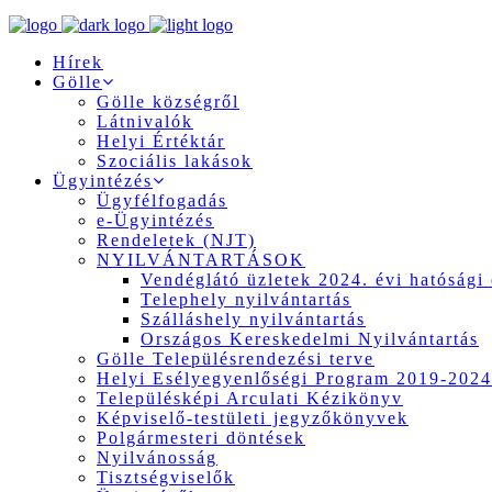
Hírek
Gölle
Gölle községről
Látnivalók
Helyi Értéktár
Szociális lakások
Ügyintézés
Ügyfélfogadás
e-Ügyintézés
Rendeletek (NJT)
NYILVÁNTARTÁSOK
Vendéglátó üzletek 2024. évi hatósági 
Telephely nyilvántartás
Szálláshely nyilvántartás
Országos Kereskedelmi Nyilvántartás
Gölle Településrendezési terve
Helyi Esélyegyenlőségi Program 2019-2024
Településképi Arculati Kézikönyv
Képviselő-testületi jegyzőkönyvek
Polgármesteri döntések
Nyilvánosság
Tisztségviselők