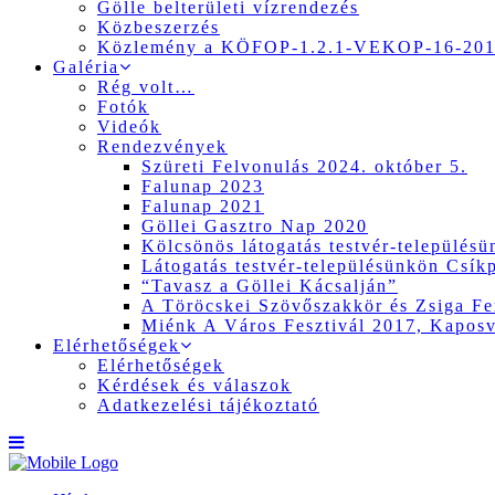
Gölle belterületi vízrendezés
Közbeszerzés
Közlemény a KÖFOP-1.2.1-VEKOP-16-2017
Galéria
Rég volt…
Fotók
Videók
Rendezvények
Szüreti Felvonulás 2024. október 5.
Falunap 2023
Falunap 2021
Göllei Gasztro Nap 2020
Kölcsönös látogatás testvér-település
Látogatás testvér-településünkön Csík
“Tavasz a Göllei Kácsalján”
A Töröcskei Szövőszakkör és Zsiga Fer
Miénk A Város Fesztivál 2017, Kapos
Elérhetőségek
Elérhetőségek
Kérdések és válaszok
Adatkezelési tájékoztató