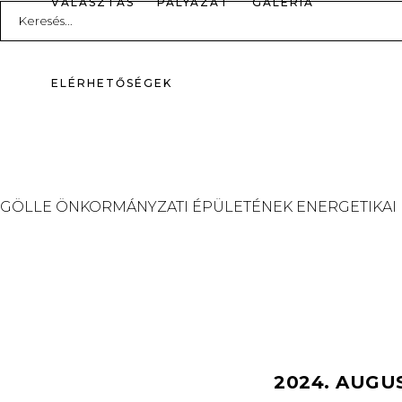
VÁLASZTÁS
PÁLYÁZAT
GALÉRIA
Search
for:
ELÉRHETŐSÉGEK
GÖLLE ÖNKORMÁNYZATI ÉPÜLETÉNEK ENERGETIKAI
2024. AUGU