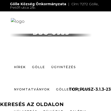
Gölle Község Önkormányzata
| Cím: 7272 Gölle,
Petőfi utca 2/b.
E-mail:
jegyzo@golle.hu
| E-mail:
polgarmester@golle.hu
| Tel: +36 (82) 374 016 |
Mobil: +36 (30) 219 4064
HÍREK
GÖLLE
ÜGYINTÉZÉS
DSC_0933
NYOMTATVÁNYOK
GÖLLEI KÖZLÖNY
VÁLASZTÁS
PÁLYÁZAT
GALÉRIA
HÍREK
GÖLLE
ÜGYINTÉZÉS
ELÉRHETŐSÉGEK
TOP_PLUSZ-3.1.3-23
NYOMTATVÁNYOK
GÖLLEI KÖZLÖNY
KERESÉS AZ OLDALON