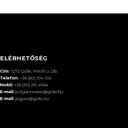
ELÉRHETŐSÉG
Cím:
7272 Gölle, Petőfi u. 2/b.
Telefon:
+36 (82) 374 016
Mobil:
+36 (30) 219 4064
E-mail:
polgarmester@golle.hu
E-mail:
jegyzo@golle.hu