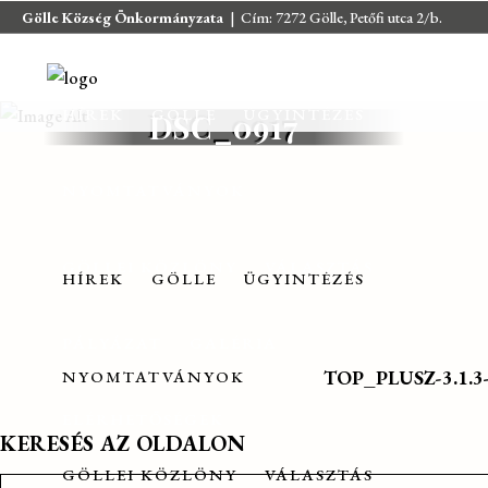
Gölle Község Önkormányzata
| Cím: 7272 Gölle, Petőfi utca 2/b.
E-mail:
jegyzo@golle.hu
| E-mail:
polgarmester@golle.hu
| Tel: +36
(82) 374 016 | Mobil: +36 (30) 219 4064
HÍREK
GÖLLE
ÜGYINTÉZÉS
DSC_0917
NYOMTATVÁNYOK
GÖLLEI KÖZLÖNY
VÁLASZTÁS
HÍREK
GÖLLE
ÜGYINTÉZÉS
PÁLYÁZAT
GALÉRIA
TOP_PLUSZ-3.1.3-2
NYOMTATVÁNYOK
ELÉRHETŐSÉGEK
KERESÉS AZ OLDALON
GÖLLEI KÖZLÖNY
VÁLASZTÁS
Search