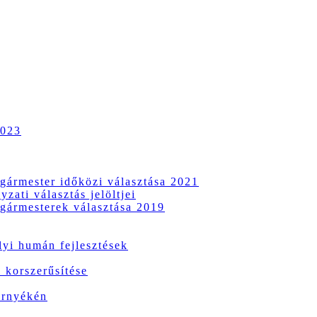
2023
gármester időközi választása 2021
zati választás jelöltjei
gármesterek választása 2019
i humán fejlesztések
 korszerűsítése
örnyékén