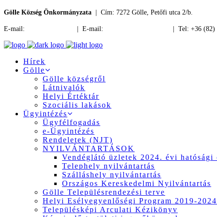
Gölle Község Önkormányzata
| Cím: 7272 Gölle, Petőfi utca 2/b.
E-mail:
jegyzo@golle.hu
| E-mail:
polgarmester@golle.hu
| Tel: +36 (82)
Hírek
Gölle
Gölle községről
Látnivalók
Helyi Értéktár
Szociális lakások
Ügyintézés
Ügyfélfogadás
e-Ügyintézés
Rendeletek (NJT)
NYILVÁNTARTÁSOK
Vendéglátó üzletek 2024. évi hatósági 
Telephely nyilvántartás
Szálláshely nyilvántartás
Országos Kereskedelmi Nyilvántartás
Gölle Településrendezési terve
Helyi Esélyegyenlőségi Program 2019-2024
Településképi Arculati Kézikönyv