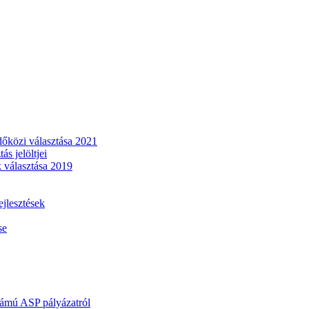
dőközi választása 2021
s jelöltjei
 választása 2019
lesztések
se
mú ASP pályázatról