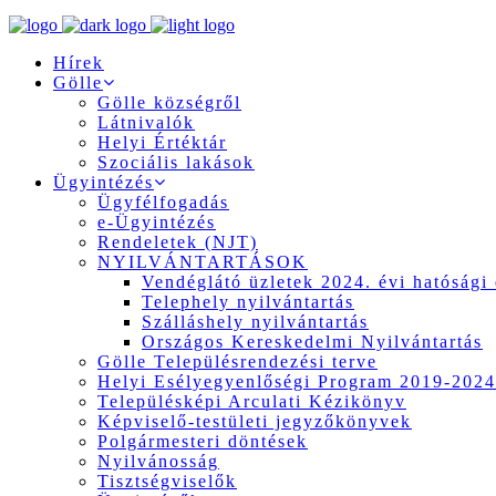
Hírek
Gölle
Gölle községről
Látnivalók
Helyi Értéktár
Szociális lakások
Ügyintézés
Ügyfélfogadás
e-Ügyintézés
Rendeletek (NJT)
NYILVÁNTARTÁSOK
Vendéglátó üzletek 2024. évi hatósági 
Telephely nyilvántartás
Szálláshely nyilvántartás
Országos Kereskedelmi Nyilvántartás
Gölle Településrendezési terve
Helyi Esélyegyenlőségi Program 2019-2024
Településképi Arculati Kézikönyv
Képviselő-testületi jegyzőkönyvek
Polgármesteri döntések
Nyilvánosság
Tisztségviselők