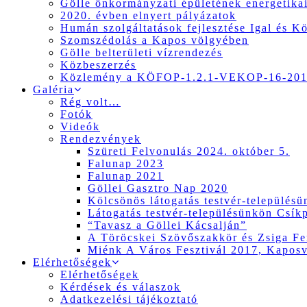
Gölle önkormányzati épületének energetikai
2020. évben elnyert pályázatok
Humán szolgáltatások fejlesztése Igal és K
Szomszédolás a Kapos völgyében
Gölle belterületi vízrendezés
Közbeszerzés
Közlemény a KÖFOP-1.2.1-VEKOP-16-2017
Galéria
Rég volt…
Fotók
Videók
Rendezvények
Szüreti Felvonulás 2024. október 5.
Falunap 2023
Falunap 2021
Göllei Gasztro Nap 2020
Kölcsönös látogatás testvér-település
Látogatás testvér-településünkön Csík
“Tavasz a Göllei Kácsalján”
A Töröcskei Szövőszakkör és Zsiga Fer
Miénk A Város Fesztivál 2017, Kapos
Elérhetőségek
Elérhetőségek
Kérdések és válaszok
Adatkezelési tájékoztató