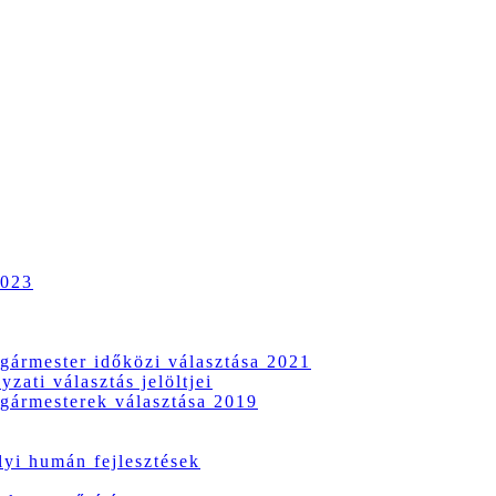
2023
gármester időközi választása 2021
zati választás jelöltjei
gármesterek választása 2019
i humán fejlesztések