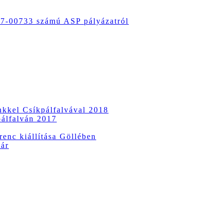
-00733 számú ASP pályázatról
ünkkel Csíkpálfalvával 2018
pálfalván 2017
enc kiállítása Göllében
vár