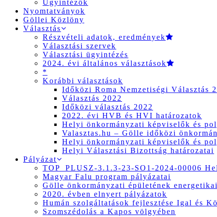
Ügyintézők
Nyomtatványok
Göllei Közlöny
Választás
Részvételi adatok, eredmények
Választási szervek
Választási ügyintézés
2024. évi általános választások
*
Korábbi választások
Időközi Roma Nemzetiségi Választás 
Választás 2022
Időközi választás 2022
2022. évi HVB és HVI határozatok
Helyi önkormányzati képviselők és pol
Valasztas.hu – Gölle időközi önkormány
Helyi önkormányzati képviselők és pol
Helyi Választási Bizottság határozatai
Pályázat
TOP_PLUSZ-3.1.3-23-SO1-2024-00006 Hely
Magyar Falu program pályázatai
Gölle önkormányzati épületének energetikai
2020. évben elnyert pályázatok
Humán szolgáltatások fejlesztése Igal és K
Szomszédolás a Kapos völgyében