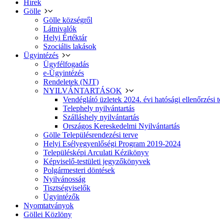
Hírek
Gölle
Gölle községről
Látnivalók
Helyi Értéktár
Szociális lakások
Ügyintézés
Ügyfélfogadás
e-Ügyintézés
Rendeletek (NJT)
NYILVÁNTARTÁSOK
Vendéglátó üzletek 2024. évi hatósági ellenőrzési t
Telephely nyilvántartás
Szálláshely nyilvántartás
Országos Kereskedelmi Nyilvántartás
Gölle Településrendezési terve
Helyi Esélyegyenlőségi Program 2019-2024
Településképi Arculati Kézikönyv
Képviselő-testületi jegyzőkönyvek
Polgármesteri döntések
Nyilvánosság
Tisztségviselők
Ügyintézők
Nyomtatványok
Göllei Közlöny