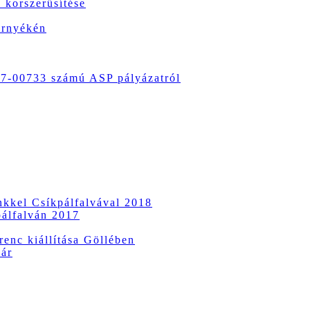
 korszerűsítése
örnyékén
-00733 számú ASP pályázatról
ünkkel Csíkpálfalvával 2018
pálfalván 2017
enc kiállítása Göllében
vár