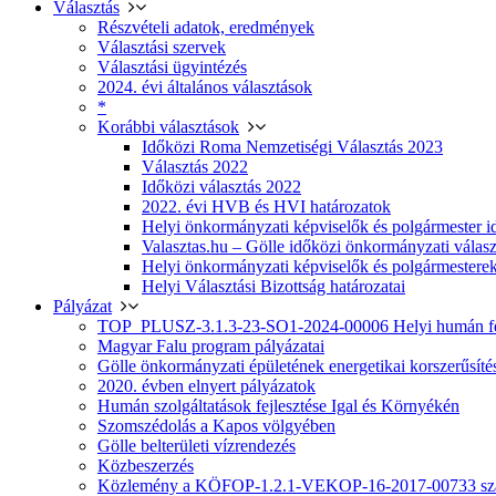
Választás
Részvételi adatok, eredmények
Választási szervek
Választási ügyintézés
2024. évi általános választások
*
Korábbi választások
Időközi Roma Nemzetiségi Választás 2023
Választás 2022
Időközi választás 2022
2022. évi HVB és HVI határozatok
Helyi önkormányzati képviselők és polgármester i
Valasztas.hu – Gölle időközi önkormányzati választá
Helyi önkormányzati képviselők és polgármesterek
Helyi Választási Bizottság határozatai
Pályázat
TOP_PLUSZ-3.1.3-23-SO1-2024-00006 Helyi humán fej
Magyar Falu program pályázatai
Gölle önkormányzati épületének energetikai korszerűsíté
2020. évben elnyert pályázatok
Humán szolgáltatások fejlesztése Igal és Környékén
Szomszédolás a Kapos völgyében
Gölle belterületi vízrendezés
Közbeszerzés
Közlemény a KÖFOP-1.2.1-VEKOP-16-2017-00733 szá