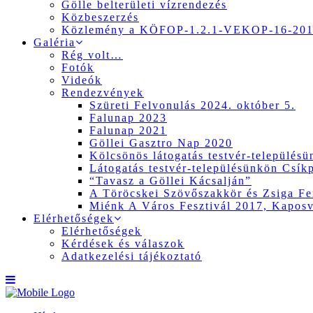
Gölle belterületi vízrendezés
Közbeszerzés
Közlemény a KÖFOP-1.2.1-VEKOP-16-2017
Galéria
Rég volt…
Fotók
Videók
Rendezvények
Szüreti Felvonulás 2024. október 5.
Falunap 2023
Falunap 2021
Göllei Gasztro Nap 2020
Kölcsönös látogatás testvér-település
Látogatás testvér-településünkön Csík
“Tavasz a Göllei Kácsalján”
A Töröcskei Szövőszakkör és Zsiga Fer
Miénk A Város Fesztivál 2017, Kapos
Elérhetőségek
Elérhetőségek
Kérdések és válaszok
Adatkezelési tájékoztató