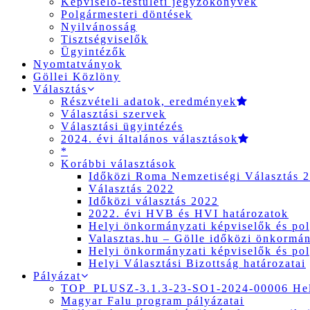
Képviselő-testületi jegyzőkönyvek
Polgármesteri döntések
Nyilvánosság
Tisztségviselők
Ügyintézők
Nyomtatványok
Göllei Közlöny
Választás
Részvételi adatok, eredmények
Választási szervek
Választási ügyintézés
2024. évi általános választások
*
Korábbi választások
Időközi Roma Nemzetiségi Választás 
Választás 2022
Időközi választás 2022
2022. évi HVB és HVI határozatok
Helyi önkormányzati képviselők és pol
Valasztas.hu – Gölle időközi önkormány
Helyi önkormányzati képviselők és pol
Helyi Választási Bizottság határozatai
Pályázat
TOP_PLUSZ-3.1.3-23-SO1-2024-00006 Hely
Magyar Falu program pályázatai