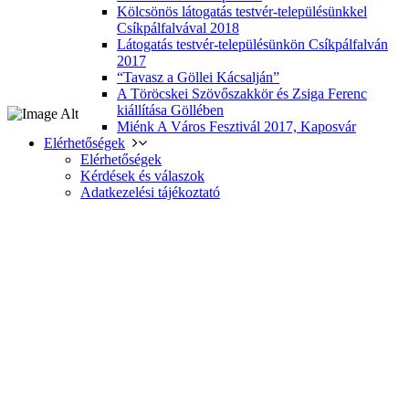
Kölcsönös látogatás testvér-településünkkel
Csíkpálfalvával 2018
Látogatás testvér-településünkön Csíkpálfalván
2017
“Tavasz a Göllei Kácsalján”
A Töröcskei Szövőszakkör és Zsiga Ferenc
kiállítása Göllében
Miénk A Város Fesztivál 2017, Kaposvár
Elérhetőségek
Elérhetőségek
Kérdések és válaszok
Adatkezelési tájékoztató