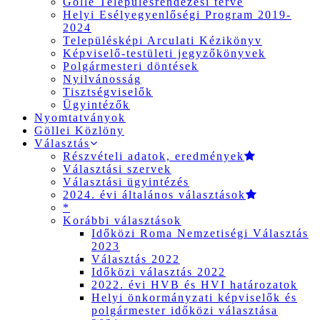
Gölle Településrendezési terve
Helyi Esélyegyenlőségi Program 2019-
2024
Településképi Arculati Kézikönyv
Képviselő-testületi jegyzőkönyvek
Polgármesteri döntések
Nyilvánosság
Tisztségviselők
Ügyintézők
Nyomtatványok
Göllei Közlöny
Választás
Részvételi adatok, eredmények
Választási szervek
Választási ügyintézés
2024. évi általános választások
*
Korábbi választások
Időközi Roma Nemzetiségi Választás
2023
Választás 2022
Időközi választás 2022
2022. évi HVB és HVI határozatok
Helyi önkormányzati képviselők és
polgármester időközi választása