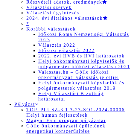
Részvételi adatok, eredmények
Választási szervek
Választási ügyintézés
2024. évi általános választások
*
Korábbi választások
Időközi Roma Nemzetiségi Választás
2023
Választás 2022
Időközi választás 2022
2022. évi HVB és HVI határozatok
Helyi önkormányzati képviselők és
polgármester időközi választása 2021
Valasztas.hu – Gölle időközi
önkormányzati választás jelöltjei
Helyi önkormányzati képviselők és
polgármesterek választása 2019
Helyi Választási Bizottság
határozatai
Pályázat
TOP_PLUSZ-3.1.3-23-SO1-2024-00006
Helyi humán fejlesztések
Magyar Falu program pályázatai
Gölle önkormányzati épületének
energetikai korszerűsítése