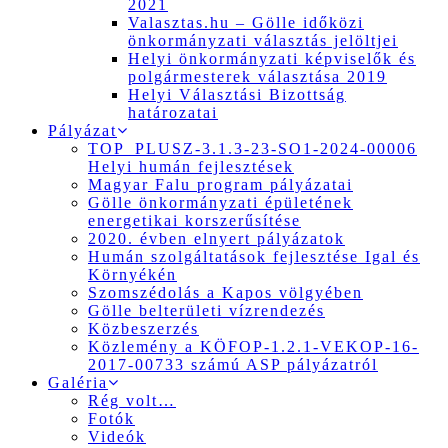
2021
Valasztas.hu – Gölle időközi
önkormányzati választás jelöltjei
Helyi önkormányzati képviselők és
polgármesterek választása 2019
Helyi Választási Bizottság
határozatai
Pályázat
TOP_PLUSZ-3.1.3-23-SO1-2024-00006
Helyi humán fejlesztések
Magyar Falu program pályázatai
Gölle önkormányzati épületének
energetikai korszerűsítése
2020. évben elnyert pályázatok
Humán szolgáltatások fejlesztése Igal és
Környékén
Szomszédolás a Kapos völgyében
Gölle belterületi vízrendezés
Közbeszerzés
Közlemény a KÖFOP-1.2.1-VEKOP-16-
2017-00733 számú ASP pályázatról
Galéria
Rég volt…
Fotók
Videók