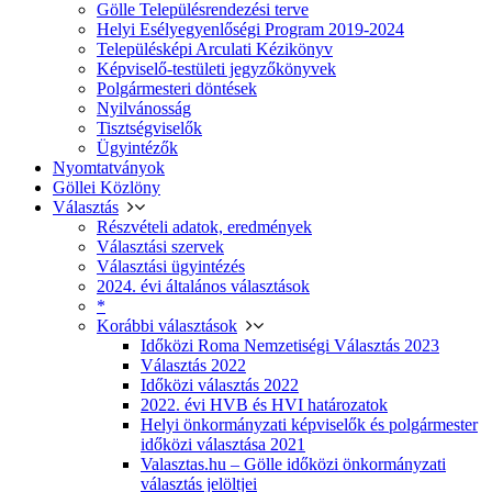
Gölle Településrendezési terve
Helyi Esélyegyenlőségi Program 2019-2024
Településképi Arculati Kézikönyv
Képviselő-testületi jegyzőkönyvek
Polgármesteri döntések
Nyilvánosság
Tisztségviselők
Ügyintézők
Nyomtatványok
Göllei Közlöny
Választás
Részvételi adatok, eredmények
Választási szervek
Választási ügyintézés
2024. évi általános választások
*
Korábbi választások
Időközi Roma Nemzetiségi Választás 2023
Választás 2022
Időközi választás 2022
2022. évi HVB és HVI határozatok
Helyi önkormányzati képviselők és polgármester
időközi választása 2021
Valasztas.hu – Gölle időközi önkormányzati
választás jelöltjei