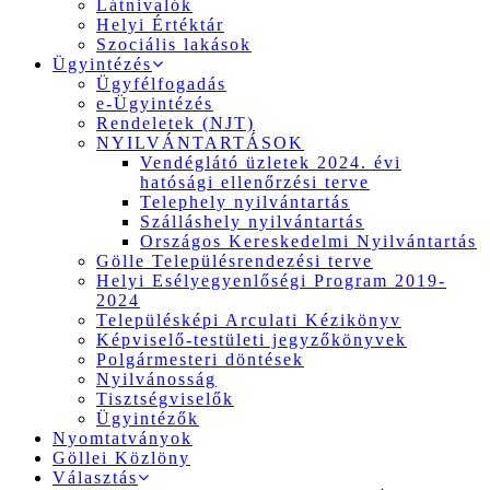
Látnivalók
Helyi Értéktár
Szociális lakások
Ügyintézés
Ügyfélfogadás
e-Ügyintézés
Rendeletek (NJT)
NYILVÁNTARTÁSOK
Vendéglátó üzletek 2024. évi
hatósági ellenőrzési terve
Telephely nyilvántartás
Szálláshely nyilvántartás
Országos Kereskedelmi Nyilvántartás
Gölle Településrendezési terve
Helyi Esélyegyenlőségi Program 2019-
2024
Településképi Arculati Kézikönyv
Képviselő-testületi jegyzőkönyvek
Polgármesteri döntések
Nyilvánosság
Tisztségviselők
Ügyintézők
Nyomtatványok
Göllei Közlöny
Választás