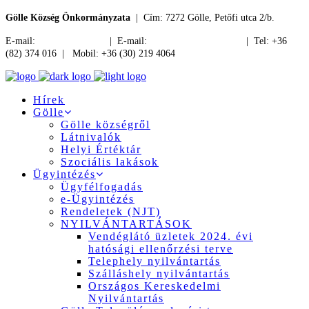
Gölle Község Önkormányzata
| Cím: 7272 Gölle, Petőfi utca 2/b.
E-mail:
jegyzo@golle.hu
| E-mail:
polgarmester@golle.hu
| Tel: +36
(82) 374 016 | Mobil: +36 (30) 219 4064
Hírek
Gölle
Gölle községről
Látnivalók
Helyi Értéktár
Szociális lakások
Ügyintézés
Ügyfélfogadás
e-Ügyintézés
Rendeletek (NJT)
NYILVÁNTARTÁSOK
Vendéglátó üzletek 2024. évi
hatósági ellenőrzési terve
Telephely nyilvántartás
Szálláshely nyilvántartás
Országos Kereskedelmi
Nyilvántartás