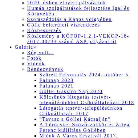
2020. évben elnyert pályázatok
Humán szolgáltatások fejlesztése Igal és
Környékén
Szomszédolás a Kapos völgyében
Gölle belterületi vízrendezés
Közbeszerzés
Közlemény a KÖFOP-1.2.1-VEKOP-16-
2017-00733 számú ASP pályázatról
Galéria
Rég volt…
Fotók
Videók
Rendezvények
Szüreti Felvonulás 2024. október 5.
Falunap 2023
Falunap 2021
Göllei Gasztro Nap 2020
Kölcsönös látogatás testvér-
településünkkel Csíkpálfalvával 2018
Látogatás testvér-településünkön
Csíkpálfalván 2017
“Tavasz a Göllei Kácsalján”
A Töröcskei Szövőszakkör és Zsiga
Ferenc kiállítása Göllében
Miénk A Város Fesztivál 2017,