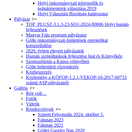
Helyi önkormányzati képviselők és
polgármesterek választása 2019
Helyi Választási Bizottság határozatai
Pályázat
TOP_PLUSZ-3.1.3-23-SO1-2024-00006 Helyi humán
fejlesztések
Magyar Falu program pályázatai
Gölle önkormányzati épületének energetikai
korszerűsítése
2020. évben elnyert pályázatok
Humán szolgáltatások fejlesztése Igal és Környékén
Szomszédolás a Kapos völgyében
Gölle belterületi vízrendezés
Közbeszerzés
Közlemény a KÖFOP-1.2.1-VEKOP-16-2017-00733
számú ASP pályázatról
Galéria
Rég volt…
Fotók
Videók
Rendezvények
Szüreti Felvonulás 2024. október 5.
Falunap 2023
Falunap 2021
Göllei Gasztro Nap 2020