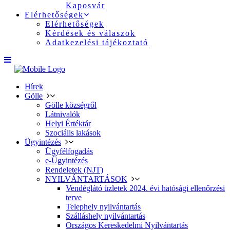
Kaposvár
Elérhetőségek
Elérhetőségek
Kérdések és válaszok
Adatkezelési tájékoztató
Hírek
Gölle
Gölle községről
Látnivalók
Helyi Értéktár
Szociális lakások
Ügyintézés
Ügyfélfogadás
e-Ügyintézés
Rendeletek (NJT)
NYILVÁNTARTÁSOK
Vendéglátó üzletek 2024. évi hatósági ellenőrzési
terve
Telephely nyilvántartás
Szálláshely nyilvántartás
Országos Kereskedelmi Nyilvántartás