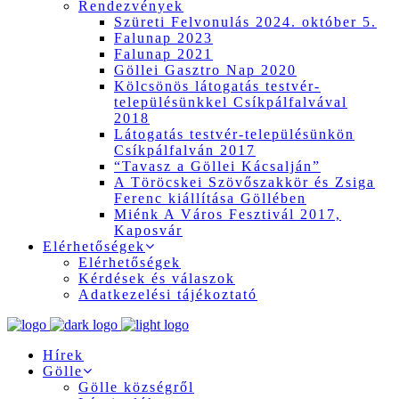
Rendezvények
Szüreti Felvonulás 2024. október 5.
Falunap 2023
Falunap 2021
Göllei Gasztro Nap 2020
Kölcsönös látogatás testvér-
településünkkel Csíkpálfalvával
2018
Látogatás testvér-településünkön
Csíkpálfalván 2017
“Tavasz a Göllei Kácsalján”
A Töröcskei Szövőszakkör és Zsiga
Ferenc kiállítása Göllében
Miénk A Város Fesztivál 2017,
Kaposvár
Elérhetőségek
Elérhetőségek
Kérdések és válaszok
Adatkezelési tájékoztató
Hírek
Gölle
Gölle községről