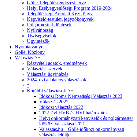
Gölle Településrendezési terve
Helyi Esélyegyenlőségi Program 2019-2024
Településképi Arculati Kézikönyv
Képviselő-testületi jegyzőkönyvek
Polgármesteri döntések
Nyilvánosság
Tisztségviselők
Ügyintézők
Nyomtatványok
Göllei Közlöny
Választás
Részvételi adatok, eredmények
Választási szervek
Választási ügyintézés
2024. évi általános választások
*
Korábbi választások
Időközi Roma Nemzetiségi Választás 2023
Választás 2022
Időközi választás 2022
2022. évi HVB és HVI határozatok
Helyi önkormányzati képviselők és polgármester
időközi választása 2021
Valasztas.hu – Gölle időközi önkormányzati
választás jelöltjei