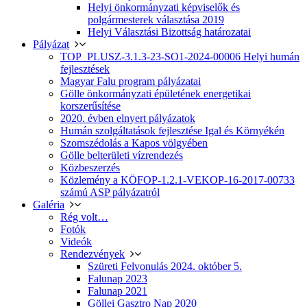
Helyi önkormányzati képviselők és
polgármesterek választása 2019
Helyi Választási Bizottság határozatai
Pályázat
TOP_PLUSZ-3.1.3-23-SO1-2024-00006 Helyi humán
fejlesztések
Magyar Falu program pályázatai
Gölle önkormányzati épületének energetikai
korszerűsítése
2020. évben elnyert pályázatok
Humán szolgáltatások fejlesztése Igal és Környékén
Szomszédolás a Kapos völgyében
Gölle belterületi vízrendezés
Közbeszerzés
Közlemény a KÖFOP-1.2.1-VEKOP-16-2017-00733
számú ASP pályázatról
Galéria
Rég volt…
Fotók
Videók
Rendezvények
Szüreti Felvonulás 2024. október 5.
Falunap 2023
Falunap 2021
Göllei Gasztro Nap 2020