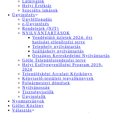
Látnivalók
Helyi Értéktár
Szociális lakások
Ügyintézés
Ügyfélfogadás
e-Ügyintézés
Rendeletek (NJT)
NYILVÁNTARTÁSOK
Vendéglátó üzletek 2024. évi
hatósági ellenőrzési terve
Telephely nyilvántartás
Szálláshely nyilvántartás
Országos Kereskedelmi Nyilvántartás
Gölle Településrendezési terve
Helyi Esélyegyenlőségi Program 2019-
2024
Településképi Arculati Kézikönyv
Képviselő-testületi jegyzőkönyvek
Polgármesteri döntések
Nyilvánosság
Tisztségviselők
Ügyintézők
Nyomtatványok
Göllei Közlöny
Választás