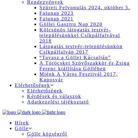
Rendezvények
Szüreti Felvonulás 2024. október 5.
Falunap 2023
Falunap 2021
Göllei Gasztro Nap 2020
Kölcsönös látogatás testvér-
településünkkel Csíkpálfalvával
2018
Látogatás testvér-településünkön
Csíkpálfalván 2017
“Tavasz a Göllei Kácsalján”
A Töröcskei Szövőszakkör és Zsiga
Ferenc kiállítása Göllében
Miénk A Város Fesztivál 2017,
Kaposvár
Elérhetőségek
Elérhetőségek
Kérdések és válaszok
Adatkezelési tájékoztató
Hírek
Gölle
Gölle községről