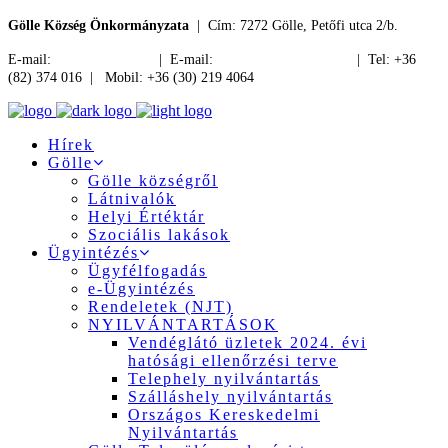
Gölle Község Önkormányzata
| Cím: 7272 Gölle, Petőfi utca 2/b.
E-mail:
jegyzo@golle.hu
| E-mail:
polgarmester@golle.hu
| Tel: +36
(82) 374 016 | Mobil: +36 (30) 219 4064
Hírek
Gölle
Gölle községről
Látnivalók
Helyi Értéktár
Szociális lakások
Ügyintézés
Ügyfélfogadás
e-Ügyintézés
Rendeletek (NJT)
NYILVÁNTARTÁSOK
Vendéglátó üzletek 2024. évi
hatósági ellenőrzési terve
Telephely nyilvántartás
Szálláshely nyilvántartás
Országos Kereskedelmi
Nyilvántartás