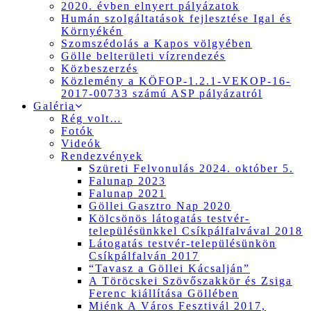
2020. évben elnyert pályázatok
Humán szolgáltatások fejlesztése Igal és
Környékén
Szomszédolás a Kapos völgyében
Gölle belterületi vízrendezés
Közbeszerzés
Közlemény a KÖFOP-1.2.1-VEKOP-16-
2017-00733 számú ASP pályázatról
Galéria
Rég volt…
Fotók
Videók
Rendezvények
Szüreti Felvonulás 2024. október 5.
Falunap 2023
Falunap 2021
Göllei Gasztro Nap 2020
Kölcsönös látogatás testvér-
településünkkel Csíkpálfalvával 2018
Látogatás testvér-településünkön
Csíkpálfalván 2017
“Tavasz a Göllei Kácsalján”
A Töröcskei Szövőszakkör és Zsiga
Ferenc kiállítása Göllében
Miénk A Város Fesztivál 2017,