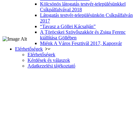
Kölcsönös látogatás testvér-településünkkel
Csíkpálfalvával 2018
Látogatás testvér-településünkön Csíkpálfalván
2017
“Tavasz a Göllei Kácsalján”
A Töröcskei Szövőszakkör és Zsiga Ferenc
kiállítása Göllében
Miénk A Város Fesztivál 2017, Kaposvár
Elérhetőségek
Elérhetőségek
Kérdések és válaszok
Adatkezelési tájékoztató