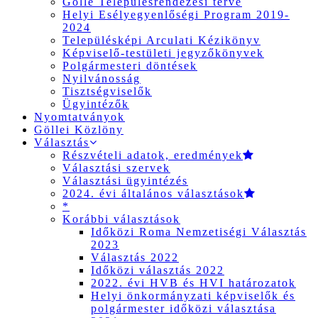
Gölle Településrendezési terve
Helyi Esélyegyenlőségi Program 2019-
2024
Településképi Arculati Kézikönyv
Képviselő-testületi jegyzőkönyvek
Polgármesteri döntések
Nyilvánosság
Tisztségviselők
Ügyintézők
Nyomtatványok
Göllei Közlöny
Választás
Részvételi adatok, eredmények
Választási szervek
Választási ügyintézés
2024. évi általános választások
*
Korábbi választások
Időközi Roma Nemzetiségi Választás
2023
Választás 2022
Időközi választás 2022
2022. évi HVB és HVI határozatok
Helyi önkormányzati képviselők és
polgármester időközi választása