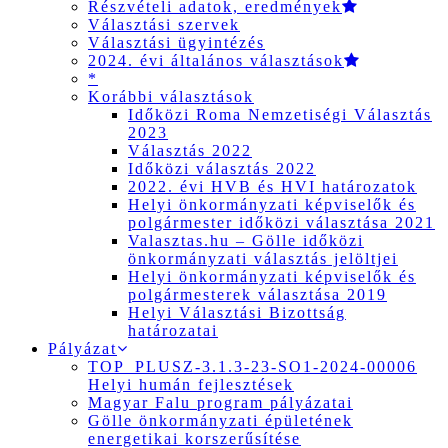
Részvételi adatok, eredmények
Választási szervek
Választási ügyintézés
2024. évi általános választások
*
Korábbi választások
Időközi Roma Nemzetiségi Választás
2023
Választás 2022
Időközi választás 2022
2022. évi HVB és HVI határozatok
Helyi önkormányzati képviselők és
polgármester időközi választása 2021
Valasztas.hu – Gölle időközi
önkormányzati választás jelöltjei
Helyi önkormányzati képviselők és
polgármesterek választása 2019
Helyi Választási Bizottság
határozatai
Pályázat
TOP_PLUSZ-3.1.3-23-SO1-2024-00006
Helyi humán fejlesztések
Magyar Falu program pályázatai
Gölle önkormányzati épületének
energetikai korszerűsítése