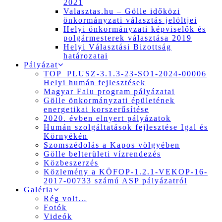
2021
Valasztas.hu – Gölle időközi
önkormányzati választás jelöltjei
Helyi önkormányzati képviselők és
polgármesterek választása 2019
Helyi Választási Bizottság
határozatai
Pályázat
TOP_PLUSZ-3.1.3-23-SO1-2024-00006
Helyi humán fejlesztések
Magyar Falu program pályázatai
Gölle önkormányzati épületének
energetikai korszerűsítése
2020. évben elnyert pályázatok
Humán szolgáltatások fejlesztése Igal és
Környékén
Szomszédolás a Kapos völgyében
Gölle belterületi vízrendezés
Közbeszerzés
Közlemény a KÖFOP-1.2.1-VEKOP-16-
2017-00733 számú ASP pályázatról
Galéria
Rég volt…
Fotók
Videók