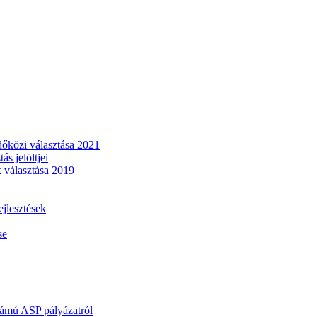
dőközi választása 2021
s jelöltjei
 választása 2019
lesztések
se
mú ASP pályázatról