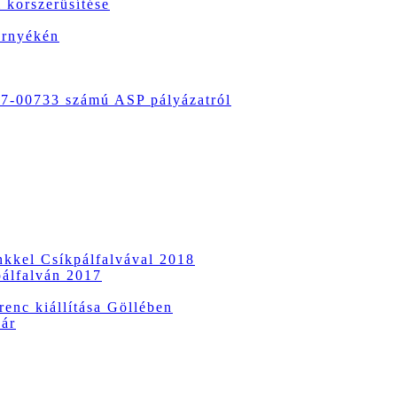
 korszerűsítése
örnyékén
-00733 számú ASP pályázatról
ünkkel Csíkpálfalvával 2018
pálfalván 2017
enc kiállítása Göllében
vár