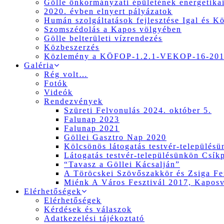
Gölle önkormányzati épületének energetikai
2020. évben elnyert pályázatok
Humán szolgáltatások fejlesztése Igal és K
Szomszédolás a Kapos völgyében
Gölle belterületi vízrendezés
Közbeszerzés
Közlemény a KÖFOP-1.2.1-VEKOP-16-2017
Galéria
Rég volt…
Fotók
Videók
Rendezvények
Szüreti Felvonulás 2024. október 5.
Falunap 2023
Falunap 2021
Göllei Gasztro Nap 2020
Kölcsönös látogatás testvér-település
Látogatás testvér-településünkön Csík
“Tavasz a Göllei Kácsalján”
A Töröcskei Szövőszakkör és Zsiga Fer
Miénk A Város Fesztivál 2017, Kapos
Elérhetőségek
Elérhetőségek
Kérdések és válaszok
Adatkezelési tájékoztató