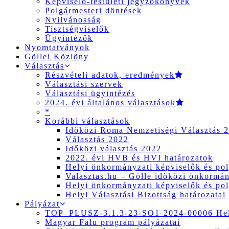
Képviselő-testületi jegyzőkönyvek
Polgármesteri döntések
Nyilvánosság
Tisztségviselők
Ügyintézők
Nyomtatványok
Göllei Közlöny
Választás
Részvételi adatok, eredmények
Választási szervek
Választási ügyintézés
2024. évi általános választások
*
Korábbi választások
Időközi Roma Nemzetiségi Választás 
Választás 2022
Időközi választás 2022
2022. évi HVB és HVI határozatok
Helyi önkormányzati képviselők és pol
Valasztas.hu – Gölle időközi önkormány
Helyi önkormányzati képviselők és pol
Helyi Választási Bizottság határozatai
Pályázat
TOP_PLUSZ-3.1.3-23-SO1-2024-00006 Hely
Magyar Falu program pályázatai