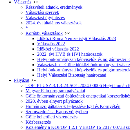
Választás
Részvételi adatok, eredmények
Választási szervek
Választási ügyintézés
2024. évi általános választások
*
Korábbi választások
Időközi Roma Nemzetiségi Választás 2023
Választás 2022
Időközi választás 2022
2022. évi HVB és HVI határozatok
Helyi önkormányzati képviselők és polgármester i
Valasztas.hu – Gölle időközi önkormányzati választá
Helyi önkormányzati képviselők és polgármesterek
Helyi Választási Bizottság határozatai
Pályázat
TOP_PLUSZ-3.1.3-23-SO1-2024-00006 Helyi humán fej
Magyar Falu program pályázatai
Gölle önkormányzati épületének energetikai korszerűsíté
2020. évben elnyert pályázatok
Humán szolgáltatások fejlesztése Igal és Környékén
Szomszédolás a Kapos völgyében
Gölle belterületi vízrendezés
Közbeszerzés
Közlemény a KÖFOP-1.2.1-VEKOP-16-2017-00733 szá