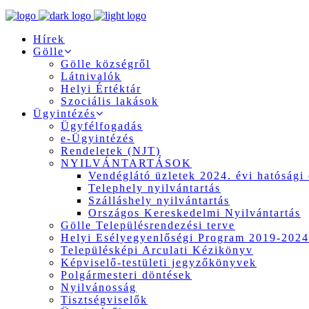
Hírek
Gölle
Gölle községről
Látnivalók
Helyi Értéktár
Szociális lakások
Ügyintézés
Ügyfélfogadás
e-Ügyintézés
Rendeletek (NJT)
NYILVÁNTARTÁSOK
Vendéglátó üzletek 2024. évi hatósági 
Telephely nyilvántartás
Szálláshely nyilvántartás
Országos Kereskedelmi Nyilvántartás
Gölle Településrendezési terve
Helyi Esélyegyenlőségi Program 2019-2024
Településképi Arculati Kézikönyv
Képviselő-testületi jegyzőkönyvek
Polgármesteri döntések
Nyilvánosság
Tisztségviselők