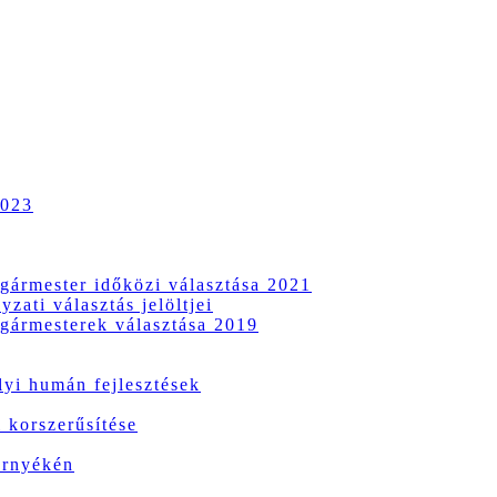
2023
gármester időközi választása 2021
zati választás jelöltjei
gármesterek választása 2019
i humán fejlesztések
 korszerűsítése
örnyékén