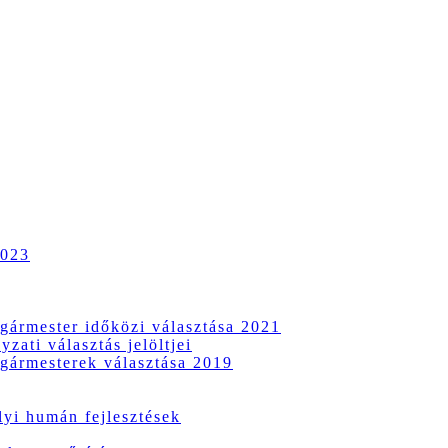
2023
gármester időközi választása 2021
zati választás jelöltjei
gármesterek választása 2019
i humán fejlesztések