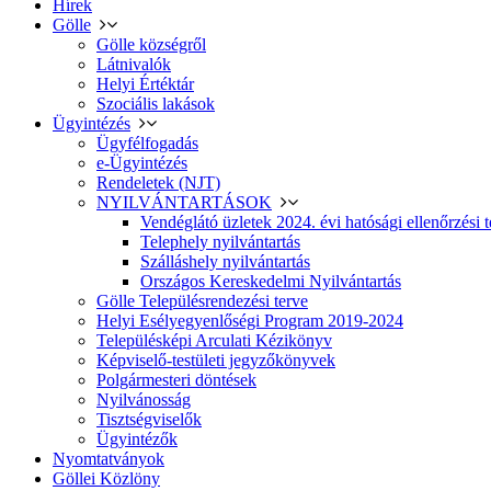
Hírek
Gölle
Gölle községről
Látnivalók
Helyi Értéktár
Szociális lakások
Ügyintézés
Ügyfélfogadás
e-Ügyintézés
Rendeletek (NJT)
NYILVÁNTARTÁSOK
Vendéglátó üzletek 2024. évi hatósági ellenőrzési t
Telephely nyilvántartás
Szálláshely nyilvántartás
Országos Kereskedelmi Nyilvántartás
Gölle Településrendezési terve
Helyi Esélyegyenlőségi Program 2019-2024
Településképi Arculati Kézikönyv
Képviselő-testületi jegyzőkönyvek
Polgármesteri döntések
Nyilvánosság
Tisztségviselők
Ügyintézők
Nyomtatványok
Göllei Közlöny