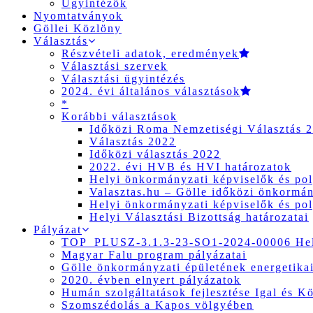
Ügyintézők
Nyomtatványok
Göllei Közlöny
Választás
Részvételi adatok, eredmények
Választási szervek
Választási ügyintézés
2024. évi általános választások
*
Korábbi választások
Időközi Roma Nemzetiségi Választás 
Választás 2022
Időközi választás 2022
2022. évi HVB és HVI határozatok
Helyi önkormányzati képviselők és pol
Valasztas.hu – Gölle időközi önkormány
Helyi önkormányzati képviselők és pol
Helyi Választási Bizottság határozatai
Pályázat
TOP_PLUSZ-3.1.3-23-SO1-2024-00006 Hely
Magyar Falu program pályázatai
Gölle önkormányzati épületének energetikai
2020. évben elnyert pályázatok
Humán szolgáltatások fejlesztése Igal és K
Szomszédolás a Kapos völgyében