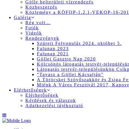
Gölle belterületi vízrendezés
Közbeszerzés
Közlemény a KÖFOP-1.2.1-VEKOP-16-2017
Galéria
Rég volt…
Fotók
Videók
Rendezvények
Szüreti Felvonulás 2024. október 5.
Falunap 2023
Falunap 2021
Göllei Gasztro Nap 2020
Kölcsönös látogatás testvér-település
Látogatás testvér-településünkön Csík
“Tavasz a Göllei Kácsalján”
A Töröcskei Szövőszakkör és Zsiga Fer
Miénk A Város Fesztivál 2017, Kapos
Elérhetőségek
Elérhetőségek
Kérdések és válaszok
Adatkezelési tájékoztató