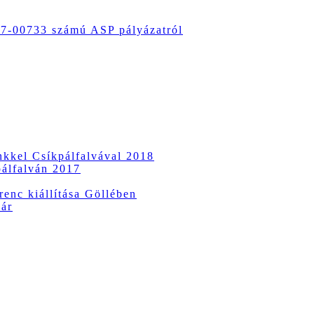
-00733 számú ASP pályázatról
ünkkel Csíkpálfalvával 2018
pálfalván 2017
enc kiállítása Göllében
vár