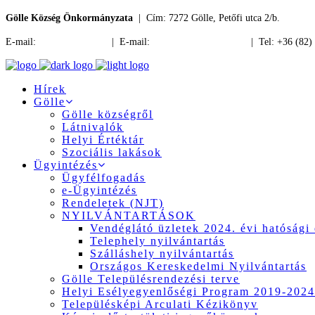
Gölle Község Önkormányzata
| Cím: 7272 Gölle, Petőfi utca 2/b.
E-mail:
jegyzo@golle.hu
| E-mail:
polgarmester@golle.hu
| Tel: +36 (82)
Hírek
Gölle
Gölle községről
Látnivalók
Helyi Értéktár
Szociális lakások
Ügyintézés
Ügyfélfogadás
e-Ügyintézés
Rendeletek (NJT)
NYILVÁNTARTÁSOK
Vendéglátó üzletek 2024. évi hatósági 
Telephely nyilvántartás
Szálláshely nyilvántartás
Országos Kereskedelmi Nyilvántartás
Gölle Településrendezési terve
Helyi Esélyegyenlőségi Program 2019-2024
Településképi Arculati Kézikönyv