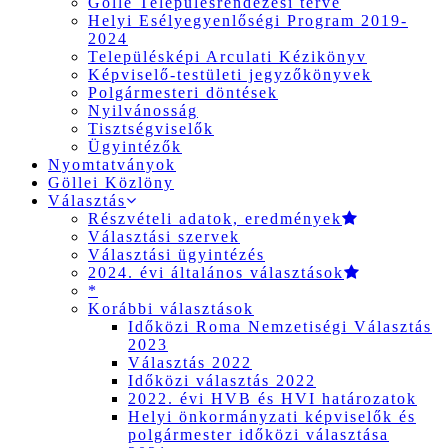
Gölle Településrendezési terve
Helyi Esélyegyenlőségi Program 2019-
2024
Településképi Arculati Kézikönyv
Képviselő-testületi jegyzőkönyvek
Polgármesteri döntések
Nyilvánosság
Tisztségviselők
Ügyintézők
Nyomtatványok
Göllei Közlöny
Választás
Részvételi adatok, eredmények
Választási szervek
Választási ügyintézés
2024. évi általános választások
*
Korábbi választások
Időközi Roma Nemzetiségi Választás
2023
Választás 2022
Időközi választás 2022
2022. évi HVB és HVI határozatok
Helyi önkormányzati képviselők és
polgármester időközi választása