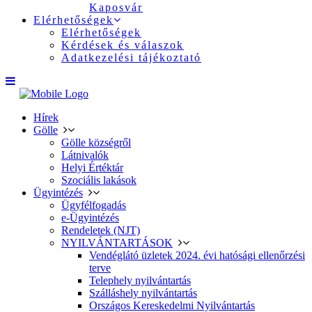
Kaposvár
Elérhetőségek
Elérhetőségek
Kérdések és válaszok
Adatkezelési tájékoztató
Hírek
Gölle
Gölle községről
Látnivalók
Helyi Értéktár
Szociális lakások
Ügyintézés
Ügyfélfogadás
e-Ügyintézés
Rendeletek (NJT)
NYILVÁNTARTÁSOK
Vendéglátó üzletek 2024. évi hatósági ellenőrzési
terve
Telephely nyilvántartás
Szálláshely nyilvántartás
Országos Kereskedelmi Nyilvántartás