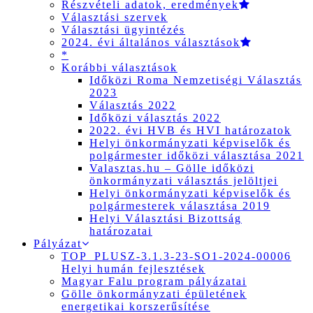
Részvételi adatok, eredmények
Választási szervek
Választási ügyintézés
2024. évi általános választások
*
Korábbi választások
Időközi Roma Nemzetiségi Választás
2023
Választás 2022
Időközi választás 2022
2022. évi HVB és HVI határozatok
Helyi önkormányzati képviselők és
polgármester időközi választása 2021
Valasztas.hu – Gölle időközi
önkormányzati választás jelöltjei
Helyi önkormányzati képviselők és
polgármesterek választása 2019
Helyi Választási Bizottság
határozatai
Pályázat
TOP_PLUSZ-3.1.3-23-SO1-2024-00006
Helyi humán fejlesztések
Magyar Falu program pályázatai
Gölle önkormányzati épületének
energetikai korszerűsítése