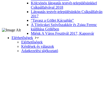
Kölcsönös látogatás testvér-településünkkel
Csíkpálfalvával 2018
Látogatás testvér-településünkön Csíkpálfalván
2017
“Tavasz a Göllei Kácsalján”
A Töröcskei Szövőszakkör és Zsiga Ferenc
kiállítása Göllében
Miénk A Város Fesztivál 2017, Kaposvár
Elérhetőségek
Elérhetőségek
Kérdések és válaszok
Adatkezelési tájékoztató