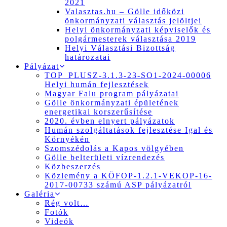
2021
Valasztas.hu – Gölle időközi
önkormányzati választás jelöltjei
Helyi önkormányzati képviselők és
polgármesterek választása 2019
Helyi Választási Bizottság
határozatai
Pályázat
TOP_PLUSZ-3.1.3-23-SO1-2024-00006
Helyi humán fejlesztések
Magyar Falu program pályázatai
Gölle önkormányzati épületének
energetikai korszerűsítése
2020. évben elnyert pályázatok
Humán szolgáltatások fejlesztése Igal és
Környékén
Szomszédolás a Kapos völgyében
Gölle belterületi vízrendezés
Közbeszerzés
Közlemény a KÖFOP-1.2.1-VEKOP-16-
2017-00733 számú ASP pályázatról
Galéria
Rég volt…
Fotók
Videók