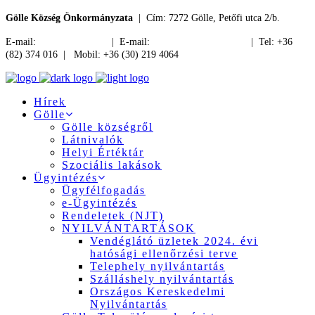
Gölle Község Önkormányzata
| Cím: 7272 Gölle, Petőfi utca 2/b.
E-mail:
jegyzo@golle.hu
| E-mail:
polgarmester@golle.hu
| Tel: +36
(82) 374 016 | Mobil: +36 (30) 219 4064
Hírek
Gölle
Gölle községről
Látnivalók
Helyi Értéktár
Szociális lakások
Ügyintézés
Ügyfélfogadás
e-Ügyintézés
Rendeletek (NJT)
NYILVÁNTARTÁSOK
Vendéglátó üzletek 2024. évi
hatósági ellenőrzési terve
Telephely nyilvántartás
Szálláshely nyilvántartás
Országos Kereskedelmi
Nyilvántartás