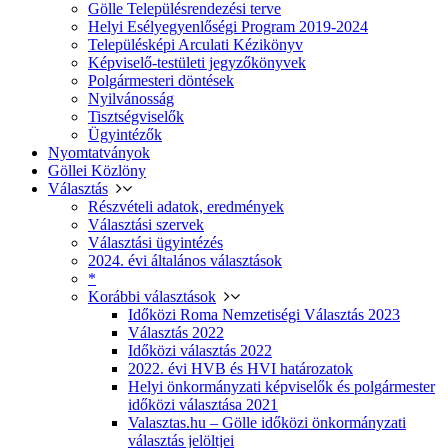
Gölle Településrendezési terve
Helyi Esélyegyenlőségi Program 2019-2024
Településképi Arculati Kézikönyv
Képviselő-testületi jegyzőkönyvek
Polgármesteri döntések
Nyilvánosság
Tisztségviselők
Ügyintézők
Nyomtatványok
Göllei Közlöny
Választás
Részvételi adatok, eredmények
Választási szervek
Választási ügyintézés
2024. évi általános választások
*
Korábbi választások
Időközi Roma Nemzetiségi Választás 2023
Választás 2022
Időközi választás 2022
2022. évi HVB és HVI határozatok
Helyi önkormányzati képviselők és polgármester
időközi választása 2021
Valasztas.hu – Gölle időközi önkormányzati
választás jelöltjei