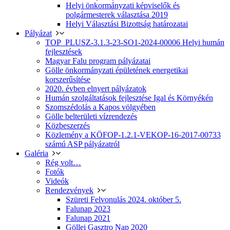
Helyi önkormányzati képviselők és
polgármesterek választása 2019
Helyi Választási Bizottság határozatai
Pályázat
TOP_PLUSZ-3.1.3-23-SO1-2024-00006 Helyi humán
fejlesztések
Magyar Falu program pályázatai
Gölle önkormányzati épületének energetikai
korszerűsítése
2020. évben elnyert pályázatok
Humán szolgáltatások fejlesztése Igal és Környékén
Szomszédolás a Kapos völgyében
Gölle belterületi vízrendezés
Közbeszerzés
Közlemény a KÖFOP-1.2.1-VEKOP-16-2017-00733
számú ASP pályázatról
Galéria
Rég volt…
Fotók
Videók
Rendezvények
Szüreti Felvonulás 2024. október 5.
Falunap 2023
Falunap 2021
Göllei Gasztro Nap 2020