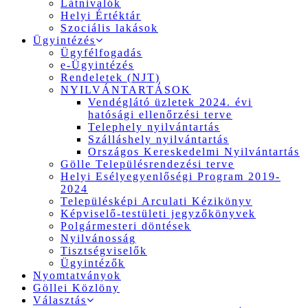
Látnivalók
Helyi Értéktár
Szociális lakások
Ügyintézés
Ügyfélfogadás
e-Ügyintézés
Rendeletek (NJT)
NYILVÁNTARTÁSOK
Vendéglátó üzletek 2024. évi
hatósági ellenőrzési terve
Telephely nyilvántartás
Szálláshely nyilvántartás
Országos Kereskedelmi Nyilvántartás
Gölle Településrendezési terve
Helyi Esélyegyenlőségi Program 2019-
2024
Településképi Arculati Kézikönyv
Képviselő-testületi jegyzőkönyvek
Polgármesteri döntések
Nyilvánosság
Tisztségviselők
Ügyintézők
Nyomtatványok
Göllei Közlöny
Választás