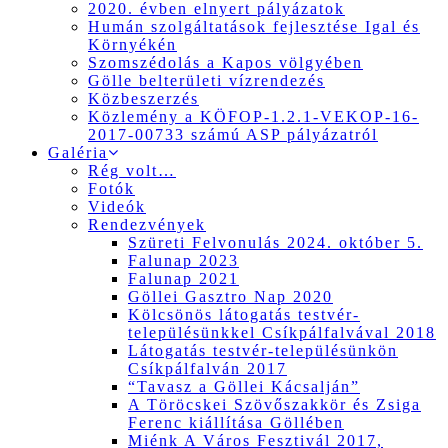
2020. évben elnyert pályázatok
Humán szolgáltatások fejlesztése Igal és
Környékén
Szomszédolás a Kapos völgyében
Gölle belterületi vízrendezés
Közbeszerzés
Közlemény a KÖFOP-1.2.1-VEKOP-16-
2017-00733 számú ASP pályázatról
Galéria
Rég volt…
Fotók
Videók
Rendezvények
Szüreti Felvonulás 2024. október 5.
Falunap 2023
Falunap 2021
Göllei Gasztro Nap 2020
Kölcsönös látogatás testvér-
településünkkel Csíkpálfalvával 2018
Látogatás testvér-településünkön
Csíkpálfalván 2017
“Tavasz a Göllei Kácsalján”
A Töröcskei Szövőszakkör és Zsiga
Ferenc kiállítása Göllében
Miénk A Város Fesztivál 2017,