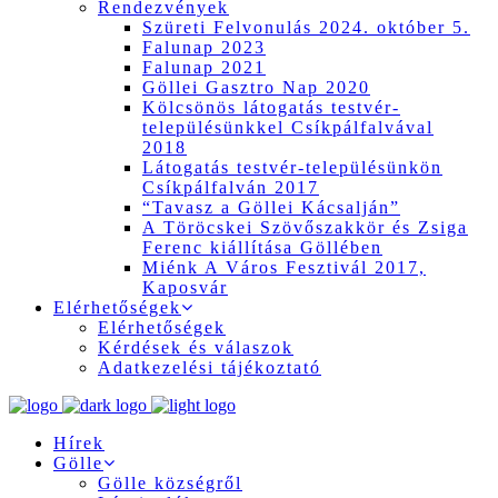
Rendezvények
Szüreti Felvonulás 2024. október 5.
Falunap 2023
Falunap 2021
Göllei Gasztro Nap 2020
Kölcsönös látogatás testvér-
településünkkel Csíkpálfalvával
2018
Látogatás testvér-településünkön
Csíkpálfalván 2017
“Tavasz a Göllei Kácsalján”
A Töröcskei Szövőszakkör és Zsiga
Ferenc kiállítása Göllében
Miénk A Város Fesztivál 2017,
Kaposvár
Elérhetőségek
Elérhetőségek
Kérdések és válaszok
Adatkezelési tájékoztató
Hírek
Gölle
Gölle községről