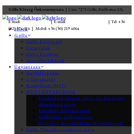
Gölle Község Önkormányzata
| Cím: 7272 Gölle, Petőfi utca 2/b.
E-mail:
jegyzo@golle.hu
| E-mail:
polgarmester@golle.hu
| Tel: +36
(82) 374 016 | Mobil: +36 (30) 219 4064
Hírek
Gölle
Gölle községről
Látnivalók
Helyi Értéktár
Szociális lakások
Ügyintézés
Ügyfélfogadás
e-Ügyintézés
Rendeletek (NJT)
NYILVÁNTARTÁSOK
Vendéglátó üzletek 2024. évi hatósági
ellenőrzési terve
Telephely nyilvántartás
Szálláshely nyilvántartás
Országos Kereskedelmi Nyilvántartás
Gölle Településrendezési terve