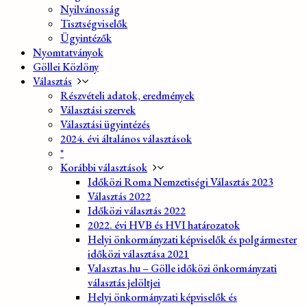
Nyilvánosság
Tisztségviselők
Ügyintézők
Nyomtatványok
Göllei Közlöny
Választás
Részvételi adatok, eredmények
Választási szervek
Választási ügyintézés
2024. évi általános választások
*
Korábbi választások
Időközi Roma Nemzetiségi Választás 2023
Választás 2022
Időközi választás 2022
2022. évi HVB és HVI határozatok
Helyi önkormányzati képviselők és polgármester
időközi választása 2021
Valasztas.hu – Gölle időközi önkormányzati
választás jelöltjei
Helyi önkormányzati képviselők és