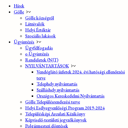
Hírek
Gölle
Gölle községről
Látnivalók
Helyi Értéktár
Szociális lakások
Ügyintézés
Ügyfélfogadás
e-Ügyintézés
Rendeletek (NJT)
NYILVÁNTARTÁSOK
Vendéglátó üzletek 2024. évi hatósági ellenőrzési
terve
Telephely nyilvántartás
Szálláshely nyilvántartás
Országos Kereskedelmi Nyilvántartás
Gölle Településrendezési terve
Helyi Esélyegyenlőségi Program 2019-2024
Településképi Arculati Kézikönyv
Képviselő-testületi jegyzőkönyvek
Polgármesteri döntések