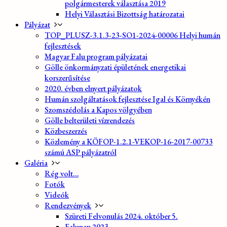
polgármesterek választása 2019
Helyi Választási Bizottság határozatai
Pályázat
TOP_PLUSZ-3.1.3-23-SO1-2024-00006 Helyi humán
fejlesztések
Magyar Falu program pályázatai
Gölle önkormányzati épületének energetikai
korszerűsítése
2020. évben elnyert pályázatok
Humán szolgáltatások fejlesztése Igal és Környékén
Szomszédolás a Kapos völgyében
Gölle belterületi vízrendezés
Közbeszerzés
Közlemény a KÖFOP-1.2.1-VEKOP-16-2017-00733
számú ASP pályázatról
Galéria
Rég volt…
Fotók
Videók
Rendezvények
Szüreti Felvonulás 2024. október 5.
Falunap 2023