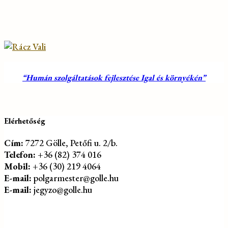
“Humán szolgáltatások fejlesztése Igal és környékén”
Elérhetőség
Cím:
7272 Gölle, Petőfi u. 2/b.
Telefon:
+36 (82) 374 016
Mobil:
+36 (30) 219 4064
E-mail:
polgarmester@golle.hu
E-mail:
jegyzo@golle.hu