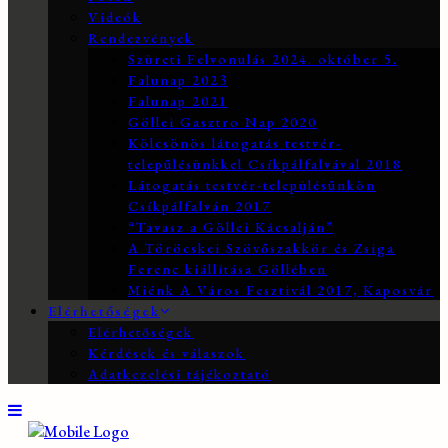
Videók
Rendezvények
Szüreti Felvonulás 2024. október 5.
Falunap 2023
Falunap 2021
Göllei Gasztro Nap 2020
Kölcsönös látogatás testvér-
településünkkel Csíkpálfalvával 2018
Látogatás testvér-településünkön
Csíkpálfalván 2017
“Tavasz a Göllei Kácsalján”
A Töröcskei Szövőszakkör és Zsiga
Ferenc kiállítása Göllében
Miénk A Város Fesztivál 2017, Kaposvár
Elérhetőségek
Elérhetőségek
Kérdések és válaszok
Adatkezelési tájékoztató