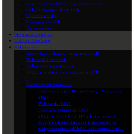
Képviselő-testületi jegyzőkönyvek
Polgármesteri döntések
Nyilvánosság
Tisztségviselők
Ügyintézők
Nyomtatványok
Göllei Közlöny
Választás
Részvételi adatok, eredmények
Választási szervek
Választási ügyintézés
2024. évi általános választások
*
Korábbi választások
Időközi Roma Nemzetiségi Választás
2023
Választás 2022
Időközi választás 2022
2022. évi HVB és HVI határozatok
Helyi önkormányzati képviselők és
polgármester időközi választása 2021