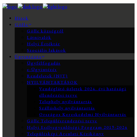
Hírek
Gölle
Gölle községről
Látnivalók
Helyi Értéktár
Szociális lakások
Ügyintézés
Ügyfélfogadás
e-Ügyintézés
Rendeletek (NJT)
NYILVÁNTARTÁSOK
Vendéglátó üzletek 2024. évi hatósági
ellenőrzési terve
Telephely nyilvántartás
Szálláshely nyilvántartás
Országos Kereskedelmi Nyilvántartás
Gölle Településrendezési terve
Helyi Esélyegyenlőségi Program 2019-2024
Településképi Arculati Kézikönyv