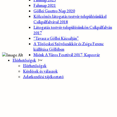
Falunap 2021
Göllei Gasztro Nap 2020
Kölcsönös látogatás testvér-településünkkel
Csíkpálfalvával 2018
Látogatás testvér-településünkön Csíkpálfalván
2017
“Tavasz a Göllei Kácsalján”
A Töröcskei Szövőszakkör és Zsiga Ferenc
kiállítása Göllében
Miénk A Város Fesztivál 2017, Kaposvár
Elérhetőségek
Elérhetőségek
Kérdések és válaszok
Adatkezelési tájékoztató