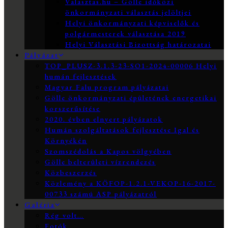
Valasztas.hu – Gölle időközi
önkormányzati választás jelöltjei
Helyi önkormányzati képviselők és
polgármesterek választása 2019
Helyi Választási Bizottság határozatai
Pályázat
TOP_PLUSZ-3.1.3-23-SO1-2024-00006 Helyi
humán fejlesztések
Magyar Falu program pályázatai
Gölle önkormányzati épületének energetikai
korszerűsítése
2020. évben elnyert pályázatok
Humán szolgáltatások fejlesztése Igal és
Környékén
Szomszédolás a Kapos völgyében
Gölle belterületi vízrendezés
Közbeszerzés
Közlemény a KÖFOP-1.2.1-VEKOP-16-2017-
00733 számú ASP pályázatról
Galéria
Rég volt…
Fotók