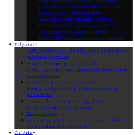
polgármester időközi választása 2021
Valasztas.hu – Gölle időközi
önkormányzati választás jelöltjei
Helyi önkormányzati képviselők és
polgármesterek választása 2019
Helyi Választási Bizottság határozatai
Pályázat
TOP_PLUSZ-3.1.3-23-SO1-2024-00006 Helyi
humán fejlesztések
Magyar Falu program pályázatai
Gölle önkormányzati épületének energetikai
korszerűsítése
2020. évben elnyert pályázatok
Humán szolgáltatások fejlesztése Igal és
Környékén
Szomszédolás a Kapos völgyében
Gölle belterületi vízrendezés
Közbeszerzés
Közlemény a KÖFOP-1.2.1-VEKOP-16-2017-
00733 számú ASP pályázatról
Galéria