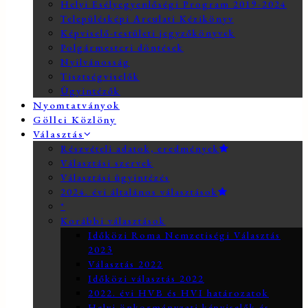
Helyi Esélyegyenlőségi Program 2019-2024
Településképi Arculati Kézikönyv
Képviselő-testületi jegyzőkönyvek
Polgármesteri döntések
Nyilvánosság
Tisztségviselők
Ügyintézők
Nyomtatványok
Göllei Közlöny
Választás
Részvételi adatok, eredmények
Választási szervek
Választási ügyintézés
2024. évi általános választások
*
Korábbi választások
Időközi Roma Nemzetiségi Választás
2023
Választás 2022
Időközi választás 2022
2022. évi HVB és HVI határozatok
Helyi önkormányzati képviselők és