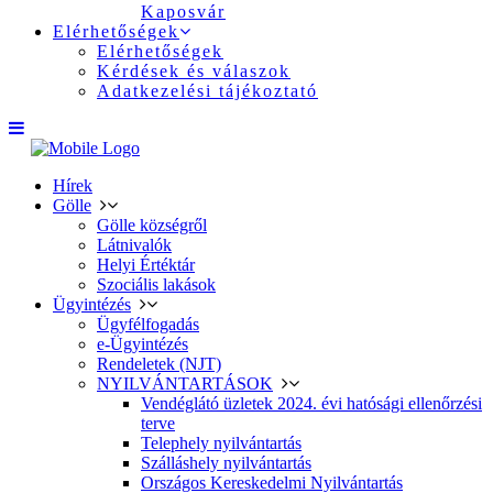
Kaposvár
Elérhetőségek
Elérhetőségek
Kérdések és válaszok
Adatkezelési tájékoztató
Hírek
Gölle
Gölle községről
Látnivalók
Helyi Értéktár
Szociális lakások
Ügyintézés
Ügyfélfogadás
e-Ügyintézés
Rendeletek (NJT)
NYILVÁNTARTÁSOK
Vendéglátó üzletek 2024. évi hatósági ellenőrzési
terve
Telephely nyilvántartás
Szálláshely nyilvántartás
Országos Kereskedelmi Nyilvántartás