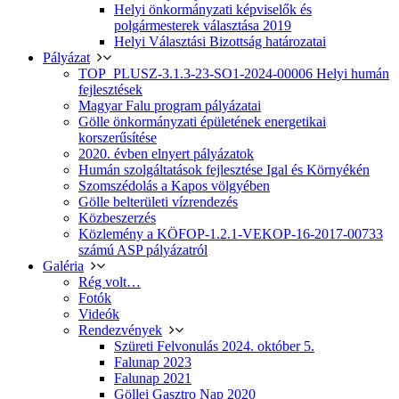
Helyi önkormányzati képviselők és
polgármesterek választása 2019
Helyi Választási Bizottság határozatai
Pályázat
TOP_PLUSZ-3.1.3-23-SO1-2024-00006 Helyi humán
fejlesztések
Magyar Falu program pályázatai
Gölle önkormányzati épületének energetikai
korszerűsítése
2020. évben elnyert pályázatok
Humán szolgáltatások fejlesztése Igal és Környékén
Szomszédolás a Kapos völgyében
Gölle belterületi vízrendezés
Közbeszerzés
Közlemény a KÖFOP-1.2.1-VEKOP-16-2017-00733
számú ASP pályázatról
Galéria
Rég volt…
Fotók
Videók
Rendezvények
Szüreti Felvonulás 2024. október 5.
Falunap 2023
Falunap 2021
Göllei Gasztro Nap 2020