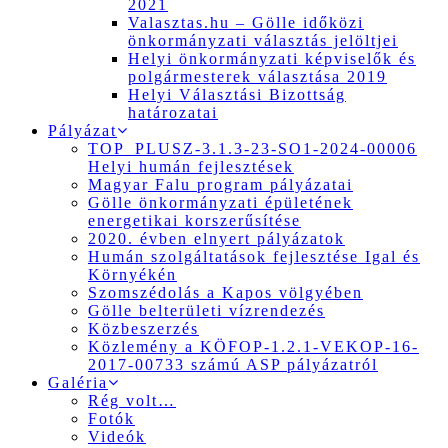
2021
Valasztas.hu – Gölle időközi
önkormányzati választás jelöltjei
Helyi önkormányzati képviselők és
polgármesterek választása 2019
Helyi Választási Bizottság
határozatai
Pályázat
TOP_PLUSZ-3.1.3-23-SO1-2024-00006
Helyi humán fejlesztések
Magyar Falu program pályázatai
Gölle önkormányzati épületének
energetikai korszerűsítése
2020. évben elnyert pályázatok
Humán szolgáltatások fejlesztése Igal és
Környékén
Szomszédolás a Kapos völgyében
Gölle belterületi vízrendezés
Közbeszerzés
Közlemény a KÖFOP-1.2.1-VEKOP-16-
2017-00733 számú ASP pályázatról
Galéria
Rég volt…
Fotók
Videók