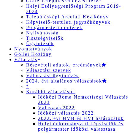
Gölle Településrendezési terve
Helyi Esélyegyenlőségi Program 2019-
2024
Településképi Arculati Kézikönyv
Képviselő-testületi jegyzőkönyvek
Polgármesteri döntések
Nyilvánosság
Tisztségviselők
Ügyintézők
Nyomtatványok
Göllei Közlöny
Választás
Részvételi adatok, eredmények
Választási szervek
Választási ügyintézés
2024. évi általános választások
*
Korábbi választások
Időközi Roma Nemzetiségi Választás
2023
Választás 2022
Időközi választás 2022
2022. évi HVB és HVI határozatok
Helyi önkormányzati képviselők és
polgármester időközi választása