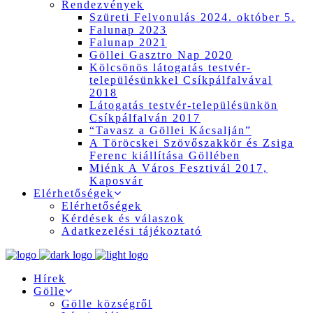
Rendezvények
Szüreti Felvonulás 2024. október 5.
Falunap 2023
Falunap 2021
Göllei Gasztro Nap 2020
Kölcsönös látogatás testvér-
településünkkel Csíkpálfalvával
2018
Látogatás testvér-településünkön
Csíkpálfalván 2017
“Tavasz a Göllei Kácsalján”
A Töröcskei Szövőszakkör és Zsiga
Ferenc kiállítása Göllében
Miénk A Város Fesztivál 2017,
Kaposvár
Elérhetőségek
Elérhetőségek
Kérdések és válaszok
Adatkezelési tájékoztató
Hírek
Gölle
Gölle községről