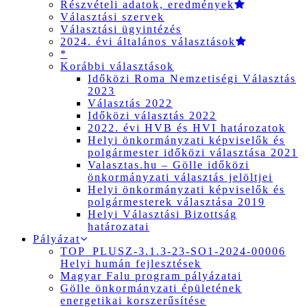
Részvételi adatok, eredmények
Választási szervek
Választási ügyintézés
2024. évi általános választások
*
Korábbi választások
Időközi Roma Nemzetiségi Választás
2023
Választás 2022
Időközi választás 2022
2022. évi HVB és HVI határozatok
Helyi önkormányzati képviselők és
polgármester időközi választása 2021
Valasztas.hu – Gölle időközi
önkormányzati választás jelöltjei
Helyi önkormányzati képviselők és
polgármesterek választása 2019
Helyi Választási Bizottság
határozatai
Pályázat
TOP_PLUSZ-3.1.3-23-SO1-2024-00006
Helyi humán fejlesztések
Magyar Falu program pályázatai
Gölle önkormányzati épületének
energetikai korszerűsítése