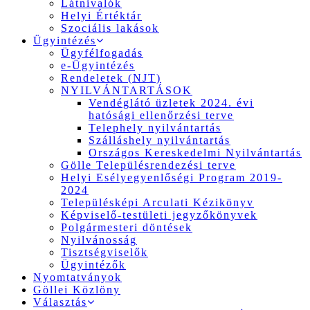
Látnivalók
Helyi Értéktár
Szociális lakások
Ügyintézés
Ügyfélfogadás
e-Ügyintézés
Rendeletek (NJT)
NYILVÁNTARTÁSOK
Vendéglátó üzletek 2024. évi
hatósági ellenőrzési terve
Telephely nyilvántartás
Szálláshely nyilvántartás
Országos Kereskedelmi Nyilvántartás
Gölle Településrendezési terve
Helyi Esélyegyenlőségi Program 2019-
2024
Településképi Arculati Kézikönyv
Képviselő-testületi jegyzőkönyvek
Polgármesteri döntések
Nyilvánosság
Tisztségviselők
Ügyintézők
Nyomtatványok
Göllei Közlöny
Választás