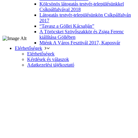
Kölcsönös látogatás testvér-településünkkel
Csíkpálfalvával 2018
Látogatás testvér-településünkön Csíkpálfalván
2017
“Tavasz a Göllei Kácsalján”
A Töröcskei Szövőszakkör és Zsiga Ferenc
kiállítása Göllében
Miénk A Város Fesztivál 2017, Kaposvár
Elérhetőségek
Elérhetőségek
Kérdések és válaszok
Adatkezelési tájékoztató