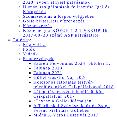
2020. évben elnyert pályázatok
Humán szolgáltatások fejlesztése Igal és
Környékén
Szomszédolás a Kapos völgyében
Gölle belterületi vízrendezés
Közbeszerzés
Közlemény a KÖFOP-1.2.1-VEKOP-16-
2017-00733 számú ASP pályázatról
Galéria
Rég volt…
Fotók
Videók
Rendezvények
Szüreti Felvonulás 2024. október 5.
Falunap 2023
Falunap 2021
Göllei Gasztro Nap 2020
Kölcsönös látogatás testvér-
településünkkel Csíkpálfalvával 2018
Látogatás testvér-településünkön
Csíkpálfalván 2017
“Tavasz a Göllei Kácsalján”
A Töröcskei Szövőszakkör és Zsiga
Ferenc kiállítása Göllében
Miénk A Város Fesztivál 2017,