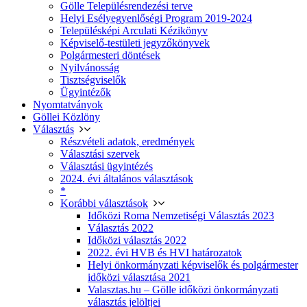
Gölle Településrendezési terve
Helyi Esélyegyenlőségi Program 2019-2024
Településképi Arculati Kézikönyv
Képviselő-testületi jegyzőkönyvek
Polgármesteri döntések
Nyilvánosság
Tisztségviselők
Ügyintézők
Nyomtatványok
Göllei Közlöny
Választás
Részvételi adatok, eredmények
Választási szervek
Választási ügyintézés
2024. évi általános választások
*
Korábbi választások
Időközi Roma Nemzetiségi Választás 2023
Választás 2022
Időközi választás 2022
2022. évi HVB és HVI határozatok
Helyi önkormányzati képviselők és polgármester
időközi választása 2021
Valasztas.hu – Gölle időközi önkormányzati
választás jelöltjei