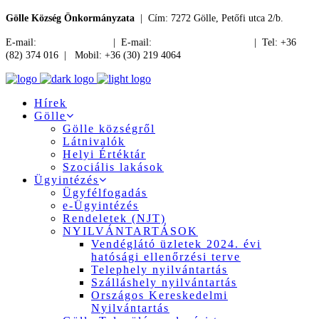
Gölle Község Önkormányzata
| Cím: 7272 Gölle, Petőfi utca 2/b.
E-mail:
jegyzo@golle.hu
| E-mail:
polgarmester@golle.hu
| Tel: +36
(82) 374 016 | Mobil: +36 (30) 219 4064
Hírek
Gölle
Gölle községről
Látnivalók
Helyi Értéktár
Szociális lakások
Ügyintézés
Ügyfélfogadás
e-Ügyintézés
Rendeletek (NJT)
NYILVÁNTARTÁSOK
Vendéglátó üzletek 2024. évi
hatósági ellenőrzési terve
Telephely nyilvántartás
Szálláshely nyilvántartás
Országos Kereskedelmi
Nyilvántartás