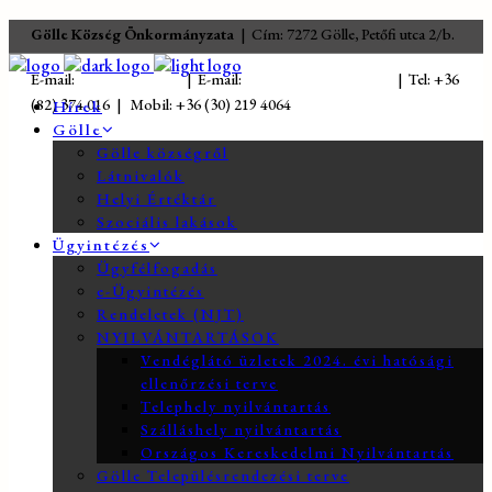
Gölle Község Önkormányzata
| Cím: 7272 Gölle, Petőfi utca 2/b.
E-mail:
jegyzo@golle.hu
| E-mail:
polgarmester@golle.hu
| Tel: +36
(82) 374 016 | Mobil: +36 (30) 219 4064
Hírek
Gölle
Gölle községről
Látnivalók
Helyi Értéktár
Szociális lakások
Ügyintézés
Ügyfélfogadás
e-Ügyintézés
Rendeletek (NJT)
NYILVÁNTARTÁSOK
Vendéglátó üzletek 2024. évi hatósági
ellenőrzési terve
Telephely nyilvántartás
Szálláshely nyilvántartás
Országos Kereskedelmi Nyilvántartás
Gölle Településrendezési terve