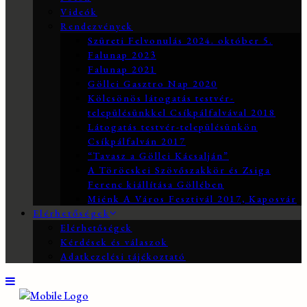
Videók
Rendezvények
Szüreti Felvonulás 2024. október 5.
Falunap 2023
Falunap 2021
Göllei Gasztro Nap 2020
Kölcsönös látogatás testvér-
településünkkel Csíkpálfalvával 2018
Látogatás testvér-településünkön
Csíkpálfalván 2017
“Tavasz a Göllei Kácsalján”
A Töröcskei Szövőszakkör és Zsiga
Ferenc kiállítása Göllében
Miénk A Város Fesztivál 2017, Kaposvár
Elérhetőségek
Elérhetőségek
Kérdések és válaszok
Adatkezelési tájékoztató