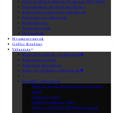
Helyi Esélyegyenlőségi Program 2019-2024
Településképi Arculati Kézikönyv
Képviselő-testületi jegyzőkönyvek
Polgármesteri döntések
Nyilvánosság
Tisztségviselők
Ügyintézők
Nyomtatványok
Göllei Közlöny
Választás
Részvételi adatok, eredmények
Választási szervek
Választási ügyintézés
2024. évi általános választások
*
Korábbi választások
Időközi Roma Nemzetiségi Választás
2023
Választás 2022
Időközi választás 2022
2022. évi HVB és HVI határozatok
Helyi önkormányzati képviselők és