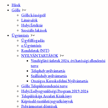
Hírek
Gölle
Gölle községről
Látnivalók
Helyi Értéktár
Szociális lakások
Ügyintézés
Ügyfélfogadás
e-Ügyintézés
Rendeletek (NJT)
NYILVÁNTARTÁSOK
Vendéglátó üzletek 2024. évi hatósági ellenőrzési
terve
Telephely nyilvántartás
Szálláshely nyilvántartás
Országos Kereskedelmi Nyilvántartás
Gölle Településrendezési terve
Helyi Esélyegyenlőségi Program 2019-2024
Településképi Arculati Kézikönyv
Képviselő-testületi jegyzőkönyvek
Polgármesteri döntések