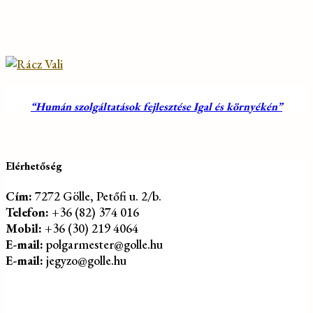
“Humán szolgáltatások fejlesztése Igal és környékén”
Elérhetőség
Cím:
7272 Gölle, Petőfi u. 2/b.
Telefon:
+36 (82) 374 016
Mobil:
+36 (30) 219 4064
E-mail:
polgarmester@golle.hu
E-mail:
jegyzo@golle.hu