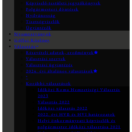
Képviselő-testületi jegyzőkönyvek
Polgármesteri döntések
Nyilvánosság
Tisztségviselők
Ügyintézők
Nyomtatványok
Göllei Közlöny
Választás
Részvételi adatok, eredmények
Választási szervek
Választási ügyintézés
2024. évi általános választások
*
Korábbi választások
Időközi Roma Nemzetiségi Választás
2023
Választás 2022
Időközi választás 2022
2022. évi HVB és HVI határozatok
Helyi önkormányzati képviselők és
polgármester időközi választása 2021