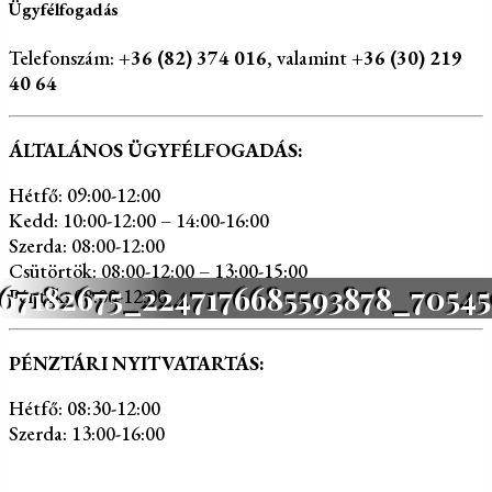
Ügyfélfogadás
Telefonszám:
+36 (82) 374 016
, valamint
+36 (30) 219
40 64
ÁLTALÁNOS ÜGYFÉLFOGADÁS:
Hétfő: 09:00-12:00
Kedd: 10:00-12:00 – 14:00-16:00
Szerda: 08:00-12:00
Csütörtök: 08:00-12:00 – 13:00-15:00
67182675_2247176685593878_7054
Péntek: 08:00-12:00
PÉNZTÁRI NYITVATARTÁS:
Hétfő: 08:30-12:00
Szerda: 13:00-16:00