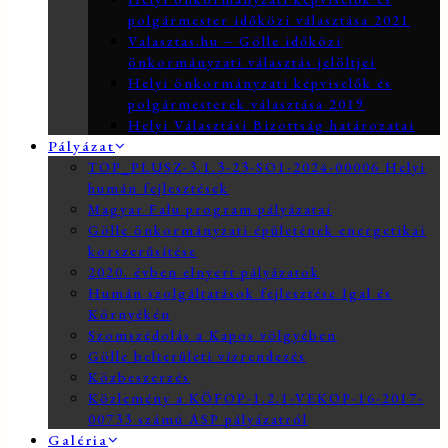
polgármester időközi választása 2021
Valasztas.hu – Gölle időközi
önkormányzati választás jelöltjei
Helyi önkormányzati képviselők és
polgármesterek választása 2019
Helyi Választási Bizottság határozatai
Pályázat
TOP_PLUSZ-3.1.3-23-SO1-2024-00006 Helyi
humán fejlesztések
Magyar Falu program pályázatai
Gölle önkormányzati épületének energetikai
korszerűsítése
2020. évben elnyert pályázatok
Humán szolgáltatások fejlesztése Igal és
Környékén
Szomszédolás a Kapos völgyében
Gölle belterületi vízrendezés
Közbeszerzés
Közlemény a KÖFOP-1.2.1-VEKOP-16-2017-
00733 számú ASP pályázatról
Galéria