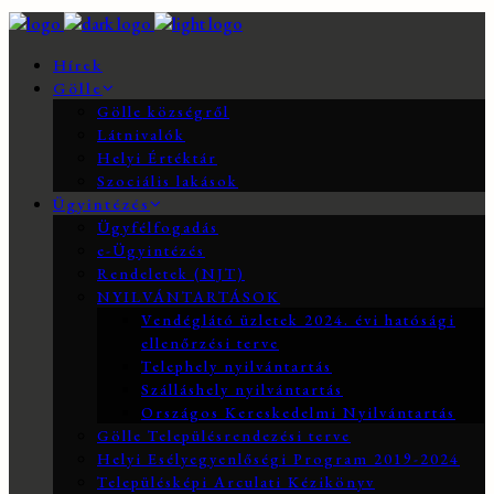
Hírek
Gölle
Gölle községről
Látnivalók
Helyi Értéktár
Szociális lakások
Ügyintézés
Ügyfélfogadás
e-Ügyintézés
Rendeletek (NJT)
NYILVÁNTARTÁSOK
Vendéglátó üzletek 2024. évi hatósági
ellenőrzési terve
Telephely nyilvántartás
Szálláshely nyilvántartás
Országos Kereskedelmi Nyilvántartás
Gölle Településrendezési terve
Helyi Esélyegyenlőségi Program 2019-2024
Településképi Arculati Kézikönyv