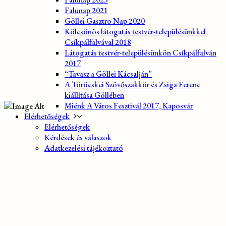
Falunap 2021
Göllei Gasztro Nap 2020
Kölcsönös látogatás testvér-településünkkel
Csíkpálfalvával 2018
Látogatás testvér-településünkön Csíkpálfalván
2017
“Tavasz a Göllei Kácsalján”
A Töröcskei Szövőszakkör és Zsiga Ferenc
kiállítása Göllében
Miénk A Város Fesztivál 2017, Kaposvár
Elérhetőségek
Elérhetőségek
Kérdések és válaszok
Adatkezelési tájékoztató