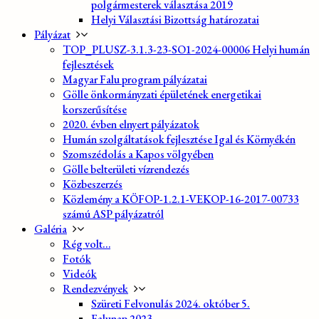
polgármesterek választása 2019
Helyi Választási Bizottság határozatai
Pályázat
TOP_PLUSZ-3.1.3-23-SO1-2024-00006 Helyi humán
fejlesztések
Magyar Falu program pályázatai
Gölle önkormányzati épületének energetikai
korszerűsítése
2020. évben elnyert pályázatok
Humán szolgáltatások fejlesztése Igal és Környékén
Szomszédolás a Kapos völgyében
Gölle belterületi vízrendezés
Közbeszerzés
Közlemény a KÖFOP-1.2.1-VEKOP-16-2017-00733
számú ASP pályázatról
Galéria
Rég volt…
Fotók
Videók
Rendezvények
Szüreti Felvonulás 2024. október 5.
Falunap 2023