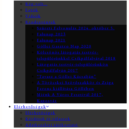
Rég volt…
Fotók
Videók
Rendezvények
Szüreti Felvonulás 2024. október 5.
Falunap 2023
Falunap 2021
Göllei Gasztro Nap 2020
Kölcsönös látogatás testvér-
településünkkel Csíkpálfalvával 2018
Látogatás testvér-településünkön
Csíkpálfalván 2017
“Tavasz a Göllei Kácsalján”
A Töröcskei Szövőszakkör és Zsiga
Ferenc kiállítása Göllében
Miénk A Város Fesztivál 2017,
Kaposvár
Elérhetőségek
Elérhetőségek
Kérdések és válaszok
Adatkezelési tájékoztató