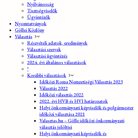
Nyilvánosság
Tisztségviselők
Ügyintézők
Nyomtatványok
Göllei Közlöny
Választás
Részvételi adatok, eredmények
Választási szervek
Választási ügyintézés
2024. évi általános választások
*
Korábbi választások
Időközi Roma Nemzetiségi Választás 2023
Választás 2022
Időközi választás 2022
2022. évi HVB és HVI határozatok
Helyi önkormányzati képviselők és polgármester
időközi választása 2021
Valasztas.hu – Gölle időközi önkormányzati
választás jelöltjei
Helyi önkormányzati képviselők és