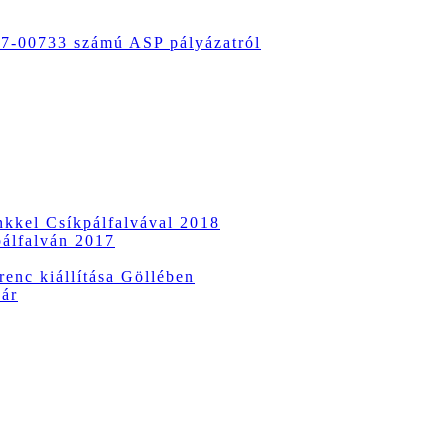
-00733 számú ASP pályázatról
ünkkel Csíkpálfalvával 2018
pálfalván 2017
enc kiállítása Göllében
vár