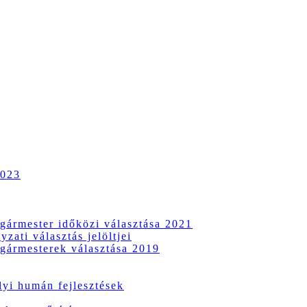
2023
gármester időközi választása 2021
zati választás jelöltjei
gármesterek választása 2019
i humán fejlesztések