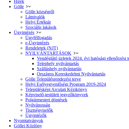
Hírek
Gölle
Gölle községről
Látnivalók
Helyi Értéktár
Szociális lakások
Ügyintézés
Ügyfélfogadás
e-Ügyintézés
Rendeletek (NJT)
NYILVÁNTARTÁSOK
Vendéglátó üzletek 2024. évi hatósági ellenőrzési t
Telephely nyilvántartás
Szálláshely nyilvántartás
Országos Kereskedelmi Nyilvántartás
Gölle Településrendezési terve
Helyi Esélyegyenlőségi Program 2019-2024
Településképi Arculati Kézikönyv
Képviselő-testületi jegyzőkönyvek
Polgármesteri döntések
Nyilvánosság
Tisztségviselők
Ügyintézők
Nyomtatványok
Göllei Közlöny