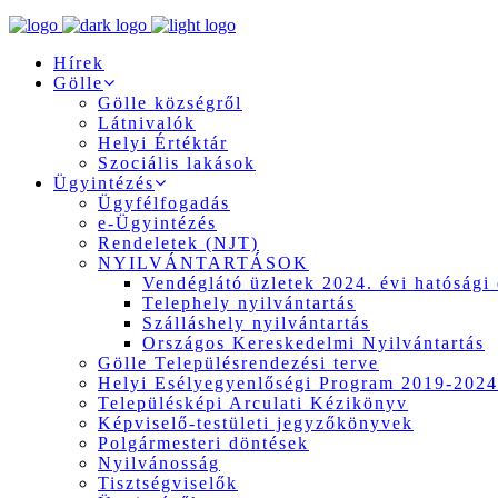
Hírek
Gölle
Gölle községről
Látnivalók
Helyi Értéktár
Szociális lakások
Ügyintézés
Ügyfélfogadás
e-Ügyintézés
Rendeletek (NJT)
NYILVÁNTARTÁSOK
Vendéglátó üzletek 2024. évi hatósági 
Telephely nyilvántartás
Szálláshely nyilvántartás
Országos Kereskedelmi Nyilvántartás
Gölle Településrendezési terve
Helyi Esélyegyenlőségi Program 2019-2024
Településképi Arculati Kézikönyv
Képviselő-testületi jegyzőkönyvek
Polgármesteri döntések
Nyilvánosság
Tisztségviselők