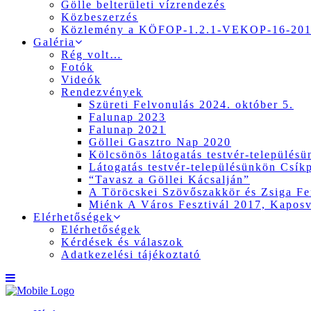
Gölle belterületi vízrendezés
Közbeszerzés
Közlemény a KÖFOP-1.2.1-VEKOP-16-2017
Galéria
Rég volt…
Fotók
Videók
Rendezvények
Szüreti Felvonulás 2024. október 5.
Falunap 2023
Falunap 2021
Göllei Gasztro Nap 2020
Kölcsönös látogatás testvér-település
Látogatás testvér-településünkön Csík
“Tavasz a Göllei Kácsalján”
A Töröcskei Szövőszakkör és Zsiga Fer
Miénk A Város Fesztivál 2017, Kapos
Elérhetőségek
Elérhetőségek
Kérdések és válaszok
Adatkezelési tájékoztató