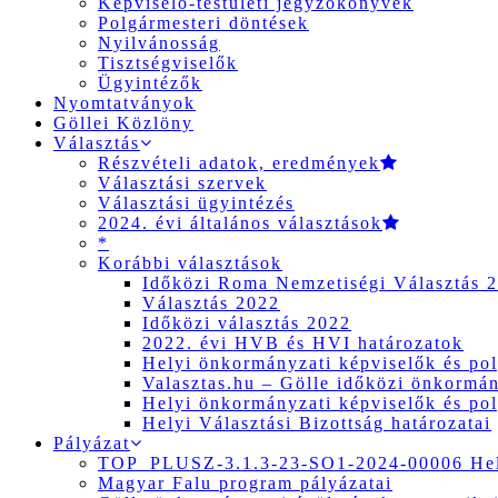
Képviselő-testületi jegyzőkönyvek
Polgármesteri döntések
Nyilvánosság
Tisztségviselők
Ügyintézők
Nyomtatványok
Göllei Közlöny
Választás
Részvételi adatok, eredmények
Választási szervek
Választási ügyintézés
2024. évi általános választások
*
Korábbi választások
Időközi Roma Nemzetiségi Választás 
Választás 2022
Időközi választás 2022
2022. évi HVB és HVI határozatok
Helyi önkormányzati képviselők és pol
Valasztas.hu – Gölle időközi önkormány
Helyi önkormányzati képviselők és pol
Helyi Választási Bizottság határozatai
Pályázat
TOP_PLUSZ-3.1.3-23-SO1-2024-00006 Hely
Magyar Falu program pályázatai