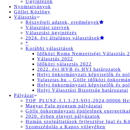
Ügyintézők
Nyomtatványok
Göllei Közlöny
Választás
Részvételi adatok, eredmények
Választási szervek
Választási ügyintézés
2024. évi általános választások
*
Korábbi választások
Időközi Roma Nemzetiségi Választás 
Választás 2022
Időközi választás 2022
2022. évi HVB és HVI határozatok
Helyi önkormányzati képviselők és pol
Valasztas.hu – Gölle időközi önkormány
Helyi önkormányzati képviselők és pol
Helyi Választási Bizottság határozatai
Pályázat
TOP_PLUSZ-3.1.3-23-SO1-2024-00006 Hely
Magyar Falu program pályázatai
Gölle önkormányzati épületének energetikai
2020. évben elnyert pályázatok
Humán szolgáltatások fejlesztése Igal és K
Szomszédolás a Kapos völgyében