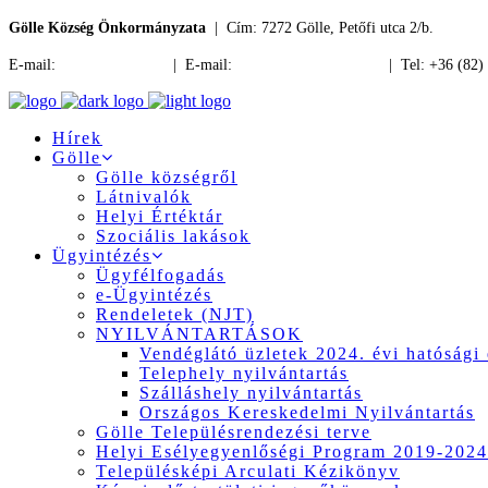
Gölle Község Önkormányzata
| Cím: 7272 Gölle, Petőfi utca 2/b.
E-mail:
jegyzo@golle.hu
| E-mail:
polgarmester@golle.hu
| Tel: +36 (82)
Hírek
Gölle
Gölle községről
Látnivalók
Helyi Értéktár
Szociális lakások
Ügyintézés
Ügyfélfogadás
e-Ügyintézés
Rendeletek (NJT)
NYILVÁNTARTÁSOK
Vendéglátó üzletek 2024. évi hatósági 
Telephely nyilvántartás
Szálláshely nyilvántartás
Országos Kereskedelmi Nyilvántartás
Gölle Településrendezési terve
Helyi Esélyegyenlőségi Program 2019-2024
Településképi Arculati Kézikönyv