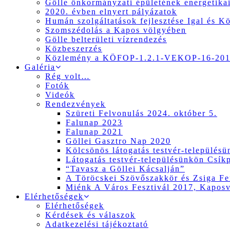
Gölle önkormányzati épületének energetikai
2020. évben elnyert pályázatok
Humán szolgáltatások fejlesztése Igal és K
Szomszédolás a Kapos völgyében
Gölle belterületi vízrendezés
Közbeszerzés
Közlemény a KÖFOP-1.2.1-VEKOP-16-2017
Galéria
Rég volt…
Fotók
Videók
Rendezvények
Szüreti Felvonulás 2024. október 5.
Falunap 2023
Falunap 2021
Göllei Gasztro Nap 2020
Kölcsönös látogatás testvér-település
Látogatás testvér-településünkön Csík
“Tavasz a Göllei Kácsalján”
A Töröcskei Szövőszakkör és Zsiga Fer
Miénk A Város Fesztivál 2017, Kapos
Elérhetőségek
Elérhetőségek
Kérdések és válaszok
Adatkezelési tájékoztató