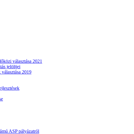
dőközi választása 2021
s jelöltjei
 választása 2019
lesztések
se
mú ASP pályázatról