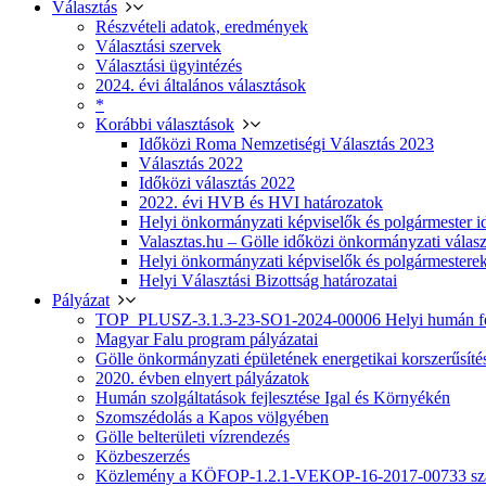
Választás
Részvételi adatok, eredmények
Választási szervek
Választási ügyintézés
2024. évi általános választások
*
Korábbi választások
Időközi Roma Nemzetiségi Választás 2023
Választás 2022
Időközi választás 2022
2022. évi HVB és HVI határozatok
Helyi önkormányzati képviselők és polgármester i
Valasztas.hu – Gölle időközi önkormányzati választá
Helyi önkormányzati képviselők és polgármesterek
Helyi Választási Bizottság határozatai
Pályázat
TOP_PLUSZ-3.1.3-23-SO1-2024-00006 Helyi humán fej
Magyar Falu program pályázatai
Gölle önkormányzati épületének energetikai korszerűsíté
2020. évben elnyert pályázatok
Humán szolgáltatások fejlesztése Igal és Környékén
Szomszédolás a Kapos völgyében
Gölle belterületi vízrendezés
Közbeszerzés
Közlemény a KÖFOP-1.2.1-VEKOP-16-2017-00733 szá