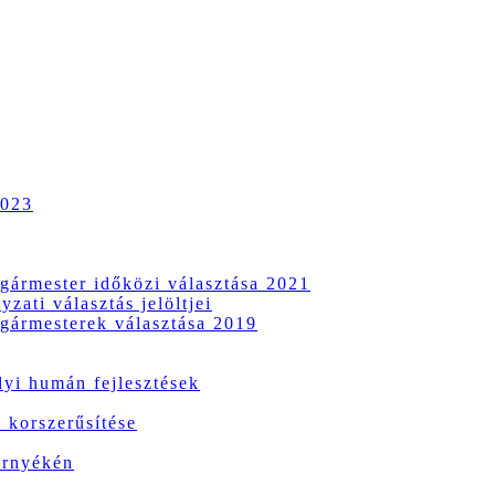
2023
gármester időközi választása 2021
zati választás jelöltjei
gármesterek választása 2019
i humán fejlesztések
 korszerűsítése
örnyékén