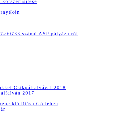
 korszerűsítése
örnyékén
-00733 számú ASP pályázatról
ünkkel Csíkpálfalvával 2018
pálfalván 2017
enc kiállítása Göllében
vár