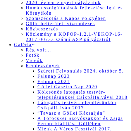
2020. évben elnyert pályázatok
Humán szolgáltatások fejlesztése Igal és
Környékén
Szomszédolás a Kapos völgyében
Gölle belterületi vízrendezés
Közbeszerzés
Közlemény a KÖFOP-1.2.1-VEKOP-16-
2017-00733 számú ASP pályázatról
Galéria
Rég volt…
Fotók
Videók
Rendezvények
Szüreti Felvonulás 2024. október 5.
Falunap 2023
Falunap 2021
Göllei Gasztro Nap 2020
Kölcsönös látogatás testvér-
településünkkel Csíkpálfalvával 2018
Látogatás testvér-településünkön
Csíkpálfalván 2017
“Tavasz a Göllei Kácsalján”
A Töröcskei Szövőszakkör és Zsiga
Ferenc kiállítása Göllében
Miénk A Város Fesztivál 2017,