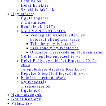
Látnivalók
Helyi Értéktár
Szociális lakások
Ügyintézés
Ügyfélfogadás
e-Ügyintézés
Rendeletek (NJT)
NYILVÁNTARTÁSOK
Vendéglátó üzletek 2024. évi
hatósági ellenőrzési terve
Telephely nyilvántartás
Szálláshely nyilvántartás
Országos Kereskedelmi Nyilvántartás
Gölle Településrendezési terve
Helyi Esélyegyenlőségi Program 2019-
2024
Településképi Arculati Kézikönyv
Képviselő-testületi jegyzőkönyvek
Polgármesteri döntések
Nyilvánosság
Tisztségviselők
Ügyintézők
Nyomtatványok
Göllei Közlöny
Választás