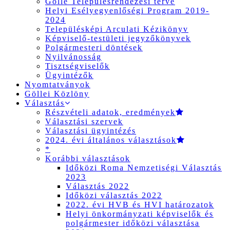
Gölle Településrendezési terve
Helyi Esélyegyenlőségi Program 2019-
2024
Településképi Arculati Kézikönyv
Képviselő-testületi jegyzőkönyvek
Polgármesteri döntések
Nyilvánosság
Tisztségviselők
Ügyintézők
Nyomtatványok
Göllei Közlöny
Választás
Részvételi adatok, eredmények
Választási szervek
Választási ügyintézés
2024. évi általános választások
*
Korábbi választások
Időközi Roma Nemzetiségi Választás
2023
Választás 2022
Időközi választás 2022
2022. évi HVB és HVI határozatok
Helyi önkormányzati képviselők és
polgármester időközi választása