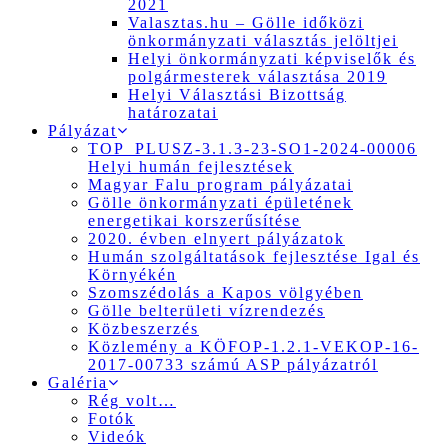
2021
Valasztas.hu – Gölle időközi
önkormányzati választás jelöltjei
Helyi önkormányzati képviselők és
polgármesterek választása 2019
Helyi Választási Bizottság
határozatai
Pályázat
TOP_PLUSZ-3.1.3-23-SO1-2024-00006
Helyi humán fejlesztések
Magyar Falu program pályázatai
Gölle önkormányzati épületének
energetikai korszerűsítése
2020. évben elnyert pályázatok
Humán szolgáltatások fejlesztése Igal és
Környékén
Szomszédolás a Kapos völgyében
Gölle belterületi vízrendezés
Közbeszerzés
Közlemény a KÖFOP-1.2.1-VEKOP-16-
2017-00733 számú ASP pályázatról
Galéria
Rég volt…
Fotók
Videók