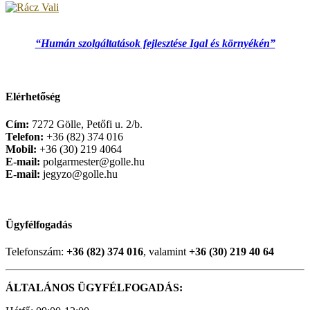
“Humán szolgáltatások fejlesztése Igal és környékén”
Elérhetőség
Cím:
7272 Gölle, Petőfi u. 2/b.
Telefon:
+36 (82) 374 016
Mobil:
+36 (30) 219 4064
E-mail:
polgarmester@golle.hu
E-mail:
jegyzo@golle.hu
Ügyfélfogadás
Telefonszám:
+36 (82) 374 016
, valamint
+36 (30) 219 40 64
ÁLTALÁNOS ÜGYFÉLFOGADÁS: