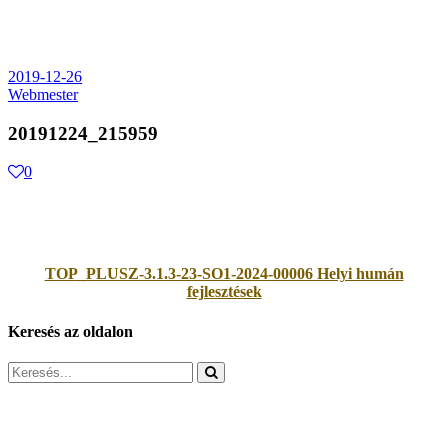
2019-12-26
Webmester
20191224_215959
0
TOP_PLUSZ-3.1.3-23-SO1-2024-00006 Helyi humán
fejlesztések
Keresés az oldalon
Search
for: