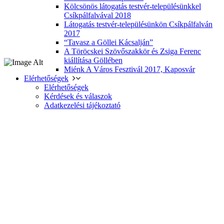
Kölcsönös látogatás testvér-településünkkel
Csíkpálfalvával 2018
Látogatás testvér-településünkön Csíkpálfalván
2017
“Tavasz a Göllei Kácsalján”
A Töröcskei Szövőszakkör és Zsiga Ferenc
kiállítása Göllében
Miénk A Város Fesztivál 2017, Kaposvár
Elérhetőségek
Elérhetőségek
Kérdések és válaszok
Adatkezelési tájékoztató