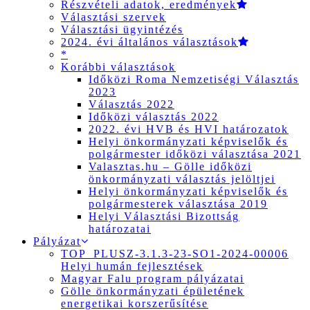
Részvételi adatok, eredmények
Választási szervek
Választási ügyintézés
2024. évi általános választások
*
Korábbi választások
Időközi Roma Nemzetiségi Választás
2023
Választás 2022
Időközi választás 2022
2022. évi HVB és HVI határozatok
Helyi önkormányzati képviselők és
polgármester időközi választása 2021
Valasztas.hu – Gölle időközi
önkormányzati választás jelöltjei
Helyi önkormányzati képviselők és
polgármesterek választása 2019
Helyi Választási Bizottság
határozatai
Pályázat
TOP_PLUSZ-3.1.3-23-SO1-2024-00006
Helyi humán fejlesztések
Magyar Falu program pályázatai
Gölle önkormányzati épületének
energetikai korszerűsítése