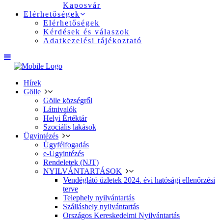
Kaposvár
Elérhetőségek
Elérhetőségek
Kérdések és válaszok
Adatkezelési tájékoztató
Hírek
Gölle
Gölle községről
Látnivalók
Helyi Értéktár
Szociális lakások
Ügyintézés
Ügyfélfogadás
e-Ügyintézés
Rendeletek (NJT)
NYILVÁNTARTÁSOK
Vendéglátó üzletek 2024. évi hatósági ellenőrzési
terve
Telephely nyilvántartás
Szálláshely nyilvántartás
Országos Kereskedelmi Nyilvántartás