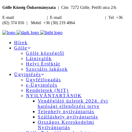
Gölle Község Önkormányzata
| Cím: 7272 Gölle, Petőfi utca 2/b.
E-mail:
jegyzo@golle.hu
| E-mail:
polgarmester@golle.hu
| Tel: +36
(82) 374 016 | Mobil: +36 (30) 219 4064
Hírek
Gölle
Gölle községről
Látnivalók
Helyi Értéktár
Szociális lakások
Ügyintézés
Ügyfélfogadás
e-Ügyintézés
Rendeletek (NJT)
NYILVÁNTARTÁSOK
Vendéglátó üzletek 2024. évi
hatósági ellenőrzési terve
Telephely nyilvántartás
Szálláshely nyilvántartás
Országos Kereskedelmi
Nyilvántartás