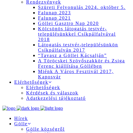
Rendezvények
Szüreti Felvonulás 2024. október 5.
Falunap 2023
Falunap 2021
Göllei Gasztro Nap 2020
Kölcsönös látogatás testvér-
településünkkel Csíkpálfalvával
2018
Látogatás testvér-településünkön
Csíkpálfalván 2017
“Tavasz a Göllei Kácsalján”
A Töröcskei Szövőszakkör és Zsiga
Ferenc kiállítása Göllében
Miénk A Város Fesztivál 2017,
Kaposvár
Elérhetőségek
Elérhetőségek
Kérdések és válaszok
Adatkezelési tájékoztató
Hírek
Gölle
Gölle községről