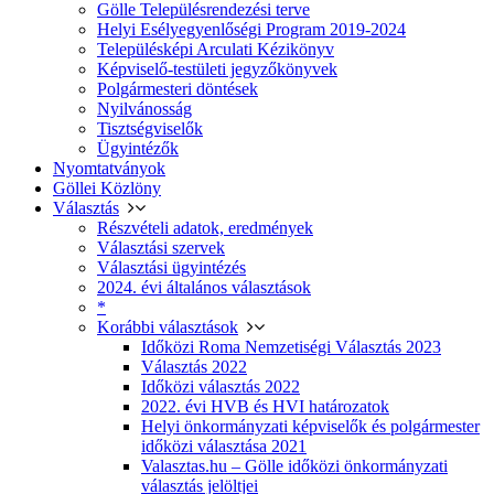
Gölle Településrendezési terve
Helyi Esélyegyenlőségi Program 2019-2024
Településképi Arculati Kézikönyv
Képviselő-testületi jegyzőkönyvek
Polgármesteri döntések
Nyilvánosság
Tisztségviselők
Ügyintézők
Nyomtatványok
Göllei Közlöny
Választás
Részvételi adatok, eredmények
Választási szervek
Választási ügyintézés
2024. évi általános választások
*
Korábbi választások
Időközi Roma Nemzetiségi Választás 2023
Választás 2022
Időközi választás 2022
2022. évi HVB és HVI határozatok
Helyi önkormányzati képviselők és polgármester
időközi választása 2021
Valasztas.hu – Gölle időközi önkormányzati
választás jelöltjei