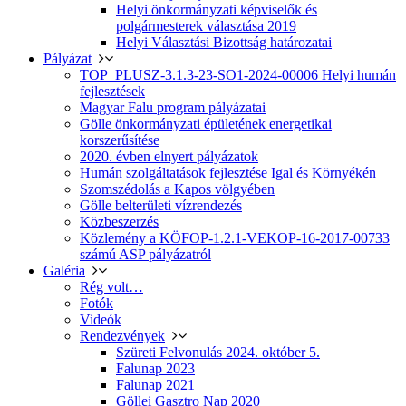
Helyi önkormányzati képviselők és
polgármesterek választása 2019
Helyi Választási Bizottság határozatai
Pályázat
TOP_PLUSZ-3.1.3-23-SO1-2024-00006 Helyi humán
fejlesztések
Magyar Falu program pályázatai
Gölle önkormányzati épületének energetikai
korszerűsítése
2020. évben elnyert pályázatok
Humán szolgáltatások fejlesztése Igal és Környékén
Szomszédolás a Kapos völgyében
Gölle belterületi vízrendezés
Közbeszerzés
Közlemény a KÖFOP-1.2.1-VEKOP-16-2017-00733
számú ASP pályázatról
Galéria
Rég volt…
Fotók
Videók
Rendezvények
Szüreti Felvonulás 2024. október 5.
Falunap 2023
Falunap 2021
Göllei Gasztro Nap 2020