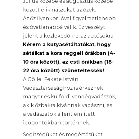
Július közepe és augusztus közepe
között élik nászukat az őzek.
Az őz ilyenkor jóval figyelmetlenebb
és óvatlanabbá válik. Ez veszélyt
jelent a közlekedőkre, az autósokra.
Kérem a kutyasétáltatókat, hogy
sétáikat a kora reggeli órákban (4-
10 óra között), az esti órákban (18-
22 óra között) szüneteltessék!
A Göllei Fekete István
Vadásztársasághoz is érkeznek
magyar és külföldi vendégvadászok,
akik őzbakra kívánnak vadászni, és
a vadászatok a fent említett
időpontokban történnek.
Segítségüket és megértésüket