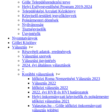
Gölle Településrendezési terve
Helyi Esélyegyenlőségi Program 2019-2024
Településképi Arculati Kézikönyv
Képviselő-testületi jegyzőkönyvek
Polgármesteri döntések
Nyilvánosság
Tisztségviselők
Ügyintézők
Nyomtatványok
Göllei Közlöny
Választás
Részvételi adatok, eredmények
Választási szervek
Választási ügyintézés
2024. évi általános választások
*
Korábbi választások
Időközi Roma Nemzetiségi Választás 2023
Választás 2022
Időközi választás 2022
2022. évi HVB és HVI határozatok
Helyi önkormányzati képviselők és polgármester
időközi választása 2021
Valasztas.hu – Gölle időközi önkormányzati
választás jelöltjei