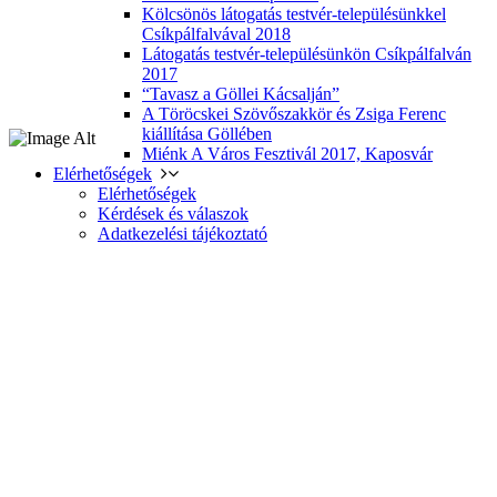
Kölcsönös látogatás testvér-településünkkel
Csíkpálfalvával 2018
Látogatás testvér-településünkön Csíkpálfalván
2017
“Tavasz a Göllei Kácsalján”
A Töröcskei Szövőszakkör és Zsiga Ferenc
kiállítása Göllében
Miénk A Város Fesztivál 2017, Kaposvár
Elérhetőségek
Elérhetőségek
Kérdések és válaszok
Adatkezelési tájékoztató