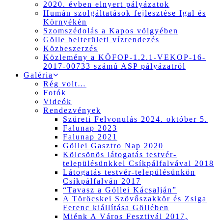
2020. évben elnyert pályázatok
Humán szolgáltatások fejlesztése Igal és
Környékén
Szomszédolás a Kapos völgyében
Gölle belterületi vízrendezés
Közbeszerzés
Közlemény a KÖFOP-1.2.1-VEKOP-16-
2017-00733 számú ASP pályázatról
Galéria
Rég volt…
Fotók
Videók
Rendezvények
Szüreti Felvonulás 2024. október 5.
Falunap 2023
Falunap 2021
Göllei Gasztro Nap 2020
Kölcsönös látogatás testvér-
településünkkel Csíkpálfalvával 2018
Látogatás testvér-településünkön
Csíkpálfalván 2017
“Tavasz a Göllei Kácsalján”
A Töröcskei Szövőszakkör és Zsiga
Ferenc kiállítása Göllében
Miénk A Város Fesztivál 2017,