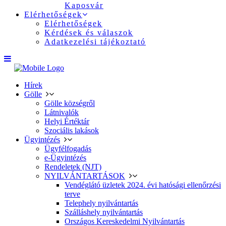
Kaposvár
Elérhetőségek
Elérhetőségek
Kérdések és válaszok
Adatkezelési tájékoztató
Hírek
Gölle
Gölle községről
Látnivalók
Helyi Értéktár
Szociális lakások
Ügyintézés
Ügyfélfogadás
e-Ügyintézés
Rendeletek (NJT)
NYILVÁNTARTÁSOK
Vendéglátó üzletek 2024. évi hatósági ellenőrzési
terve
Telephely nyilvántartás
Szálláshely nyilvántartás
Országos Kereskedelmi Nyilvántartás