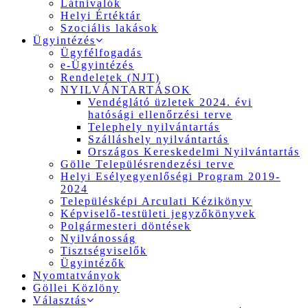
Látnivalók
Helyi Értéktár
Szociális lakások
Ügyintézés
Ügyfélfogadás
e-Ügyintézés
Rendeletek (NJT)
NYILVÁNTARTÁSOK
Vendéglátó üzletek 2024. évi
hatósági ellenőrzési terve
Telephely nyilvántartás
Szálláshely nyilvántartás
Országos Kereskedelmi Nyilvántartás
Gölle Településrendezési terve
Helyi Esélyegyenlőségi Program 2019-
2024
Településképi Arculati Kézikönyv
Képviselő-testületi jegyzőkönyvek
Polgármesteri döntések
Nyilvánosság
Tisztségviselők
Ügyintézők
Nyomtatványok
Göllei Közlöny
Választás