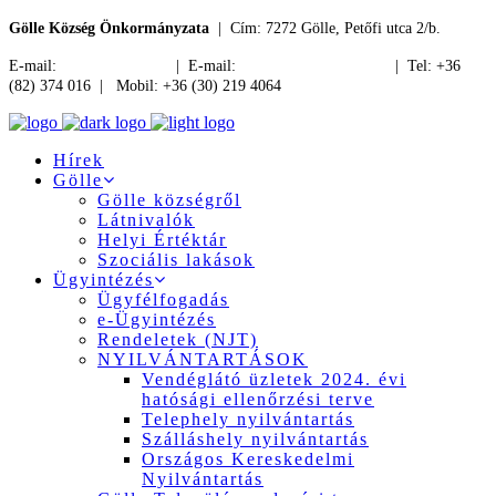
Gölle Község Önkormányzata
| Cím: 7272 Gölle, Petőfi utca 2/b.
E-mail:
jegyzo@golle.hu
| E-mail:
polgarmester@golle.hu
| Tel: +36
(82) 374 016 | Mobil: +36 (30) 219 4064
Hírek
Gölle
Gölle községről
Látnivalók
Helyi Értéktár
Szociális lakások
Ügyintézés
Ügyfélfogadás
e-Ügyintézés
Rendeletek (NJT)
NYILVÁNTARTÁSOK
Vendéglátó üzletek 2024. évi
hatósági ellenőrzési terve
Telephely nyilvántartás
Szálláshely nyilvántartás
Országos Kereskedelmi
Nyilvántartás