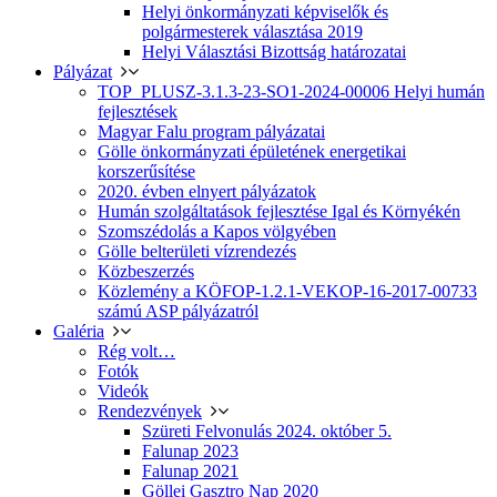
Helyi önkormányzati képviselők és
polgármesterek választása 2019
Helyi Választási Bizottság határozatai
Pályázat
TOP_PLUSZ-3.1.3-23-SO1-2024-00006 Helyi humán
fejlesztések
Magyar Falu program pályázatai
Gölle önkormányzati épületének energetikai
korszerűsítése
2020. évben elnyert pályázatok
Humán szolgáltatások fejlesztése Igal és Környékén
Szomszédolás a Kapos völgyében
Gölle belterületi vízrendezés
Közbeszerzés
Közlemény a KÖFOP-1.2.1-VEKOP-16-2017-00733
számú ASP pályázatról
Galéria
Rég volt…
Fotók
Videók
Rendezvények
Szüreti Felvonulás 2024. október 5.
Falunap 2023
Falunap 2021
Göllei Gasztro Nap 2020