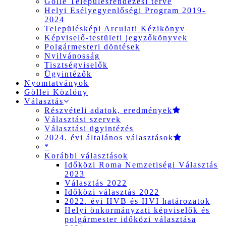
Gölle Településrendezési terve
Helyi Esélyegyenlőségi Program 2019-
2024
Településképi Arculati Kézikönyv
Képviselő-testületi jegyzőkönyvek
Polgármesteri döntések
Nyilvánosság
Tisztségviselők
Ügyintézők
Nyomtatványok
Göllei Közlöny
Választás
Részvételi adatok, eredmények
Választási szervek
Választási ügyintézés
2024. évi általános választások
*
Korábbi választások
Időközi Roma Nemzetiségi Választás
2023
Választás 2022
Időközi választás 2022
2022. évi HVB és HVI határozatok
Helyi önkormányzati képviselők és
polgármester időközi választása