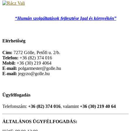
“Humán szolgáltatások fejlesztése Igal és környékén”
Elérhetőség
Cím:
7272 Gölle, Petőfi u. 2/b.
Telefon:
+36 (82) 374 016
Mobil:
+36 (30) 219 4064
E-mail:
polgarmester@golle.hu
E-mail:
jegyzo@golle.hu
Ügyfélfogadás
Telefonszám:
+36 (82) 374 016
, valamint
+36 (30) 219 40 64
ÁLTALÁNOS ÜGYFÉLFOGADÁS: