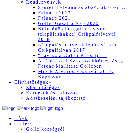
Rendezvények
Szüreti Felvonulás 2024. október 5.
Falunap 2023
Falunap 2021
Göllei Gasztro Nap 2020
Kölcsönös látogatás testvér-
településünkkel Csíkpálfalvával
2018
Látogatás testvér-településünkön
Csíkpálfalván 2017
“Tavasz a Göllei Kácsalján”
A Töröcskei Szövőszakkör és Zsiga
Ferenc kiállítása Göllében
Miénk A Város Fesztivál 2017,
Kaposvár
Elérhetőségek
Elérhetőségek
Kérdések és válaszok
Adatkezelési tájékoztató
Hírek
Gölle
Gölle községről