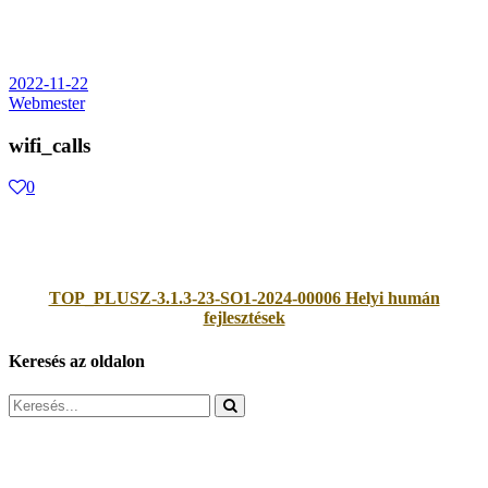
2022-11-22
Webmester
wifi_calls
0
TOP_PLUSZ-3.1.3-23-SO1-2024-00006 Helyi humán
fejlesztések
Keresés az oldalon
Search
for: