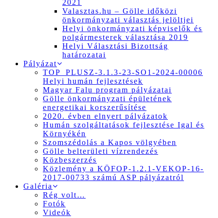
2021
Valasztas.hu – Gölle időközi
önkormányzati választás jelöltjei
Helyi önkormányzati képviselők és
polgármesterek választása 2019
Helyi Választási Bizottság
határozatai
Pályázat
TOP_PLUSZ-3.1.3-23-SO1-2024-00006
Helyi humán fejlesztések
Magyar Falu program pályázatai
Gölle önkormányzati épületének
energetikai korszerűsítése
2020. évben elnyert pályázatok
Humán szolgáltatások fejlesztése Igal és
Környékén
Szomszédolás a Kapos völgyében
Gölle belterületi vízrendezés
Közbeszerzés
Közlemény a KÖFOP-1.2.1-VEKOP-16-
2017-00733 számú ASP pályázatról
Galéria
Rég volt…
Fotók
Videók