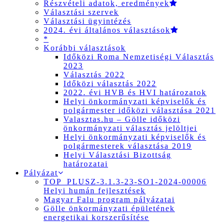
Részvételi adatok, eredmények
Választási szervek
Választási ügyintézés
2024. évi általános választások
*
Korábbi választások
Időközi Roma Nemzetiségi Választás
2023
Választás 2022
Időközi választás 2022
2022. évi HVB és HVI határozatok
Helyi önkormányzati képviselők és
polgármester időközi választása 2021
Valasztas.hu – Gölle időközi
önkormányzati választás jelöltjei
Helyi önkormányzati képviselők és
polgármesterek választása 2019
Helyi Választási Bizottság
határozatai
Pályázat
TOP_PLUSZ-3.1.3-23-SO1-2024-00006
Helyi humán fejlesztések
Magyar Falu program pályázatai
Gölle önkormányzati épületének
energetikai korszerűsítése