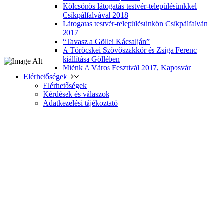
Kölcsönös látogatás testvér-településünkkel
Csíkpálfalvával 2018
Látogatás testvér-településünkön Csíkpálfalván
2017
“Tavasz a Göllei Kácsalján”
A Töröcskei Szövőszakkör és Zsiga Ferenc
kiállítása Göllében
Miénk A Város Fesztivál 2017, Kaposvár
Elérhetőségek
Elérhetőségek
Kérdések és válaszok
Adatkezelési tájékoztató