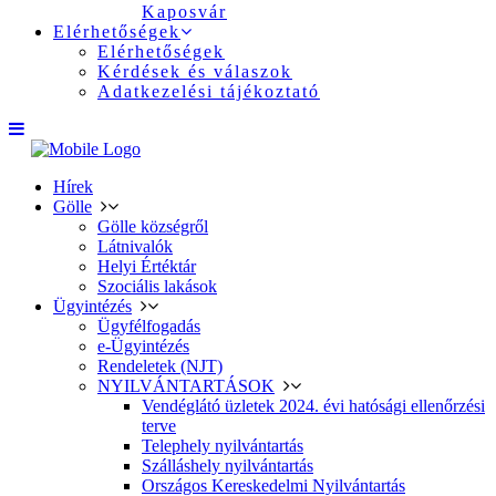
Kaposvár
Elérhetőségek
Elérhetőségek
Kérdések és válaszok
Adatkezelési tájékoztató
Hírek
Gölle
Gölle községről
Látnivalók
Helyi Értéktár
Szociális lakások
Ügyintézés
Ügyfélfogadás
e-Ügyintézés
Rendeletek (NJT)
NYILVÁNTARTÁSOK
Vendéglátó üzletek 2024. évi hatósági ellenőrzési
terve
Telephely nyilvántartás
Szálláshely nyilvántartás
Országos Kereskedelmi Nyilvántartás