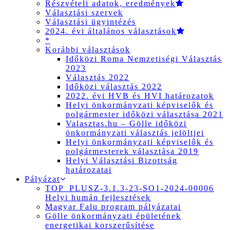
Részvételi adatok, eredmények
Választási szervek
Választási ügyintézés
2024. évi általános választások
*
Korábbi választások
Időközi Roma Nemzetiségi Választás
2023
Választás 2022
Időközi választás 2022
2022. évi HVB és HVI határozatok
Helyi önkormányzati képviselők és
polgármester időközi választása 2021
Valasztas.hu – Gölle időközi
önkormányzati választás jelöltjei
Helyi önkormányzati képviselők és
polgármesterek választása 2019
Helyi Választási Bizottság
határozatai
Pályázat
TOP_PLUSZ-3.1.3-23-SO1-2024-00006
Helyi humán fejlesztések
Magyar Falu program pályázatai
Gölle önkormányzati épületének
energetikai korszerűsítése