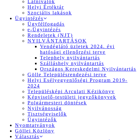
Látnivalók
Helyi Értéktár
Szociális lakások
Ügyintézés
Ügyfélfogadás
e-Ügyintézés
Rendeletek (NJT)
NYILVÁNTARTÁSOK
Vendéglátó üzletek 2024. évi
hatósági ellenőrzési terve
Telephely nyilvántartás
Szálláshely nyilvántartás
Országos Kereskedelmi Nyilvántartás
Gölle Településrendezési terve
Helyi Esélyegyenlőségi Program 2019-
2024
Településképi Arculati Kézikönyv
Képviselő-testületi jegyzőkönyvek
Polgármesteri döntések
Nyilvánosság
Tisztségviselők
Ügyintézők
Nyomtatványok
Göllei Közlöny
Választás