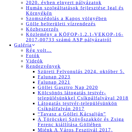
2020. évben elnyert pályázatok
Humán szolgáltatások fejlesztése Igal és
Környékén
Szomszédolás a Kapos völgyében
Gölle belterületi vízrendezés
Közbeszerzés
Közlemény a KÖFOP-1.2.1-VEKOP-16-
2017-00733 számú ASP pályázatról
Galéria
Rég volt…
Fotók
Videók
Rendezvények
Szüreti Felvonulás 2024. október 5.
Falunap 2023
Falunap 2021
Göllei Gasztro Nap 2020
Kölcsönös látogatás testvér-
településünkkel Csíkpálfalvával 2018
Látogatás testvér-településünkön
Csíkpálfalván 2017
“Tavasz a Göllei Kácsalján”
A Töröcskei Szövőszakkör és Zsiga
Ferenc kiállítása Göllében
Miénk A Város Fesztivál 2017,