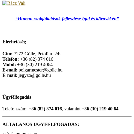
“Humán szolgáltatások fejlesztése Igal és környékén”
Elérhetőség
Cím:
7272 Gölle, Petőfi u. 2/b.
Telefon:
+36 (82) 374 016
Mobil:
+36 (30) 219 4064
E-mail:
polgarmester@golle.hu
E-mail:
jegyzo@golle.hu
Ügyfélfogadás
Telefonszám:
+36 (82) 374 016
, valamint
+36 (30) 219 40 64
ÁLTALÁNOS ÜGYFÉLFOGADÁS: