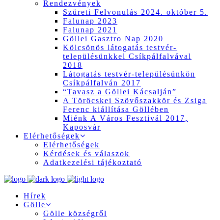
Rendezvények
Szüreti Felvonulás 2024. október 5.
Falunap 2023
Falunap 2021
Göllei Gasztro Nap 2020
Kölcsönös látogatás testvér-
településünkkel Csíkpálfalvával
2018
Látogatás testvér-településünkön
Csíkpálfalván 2017
“Tavasz a Göllei Kácsalján”
A Töröcskei Szövőszakkör és Zsiga
Ferenc kiállítása Göllében
Miénk A Város Fesztivál 2017,
Kaposvár
Elérhetőségek
Elérhetőségek
Kérdések és válaszok
Adatkezelési tájékoztató
Hírek
Gölle
Gölle községről