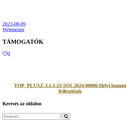
2023-08-09
Webmester
TÁMOGATÓK
0
TOP_PLUSZ-3.1.3-23-SO1-2024-00006 Helyi humán
fejlesztések
Keresés az oldalon
Search
for: