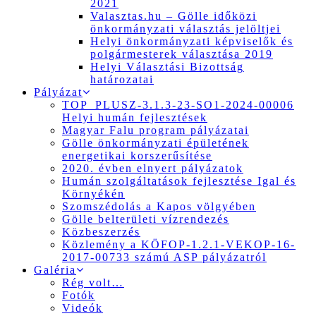
2021
Valasztas.hu – Gölle időközi
önkormányzati választás jelöltjei
Helyi önkormányzati képviselők és
polgármesterek választása 2019
Helyi Választási Bizottság
határozatai
Pályázat
TOP_PLUSZ-3.1.3-23-SO1-2024-00006
Helyi humán fejlesztések
Magyar Falu program pályázatai
Gölle önkormányzati épületének
energetikai korszerűsítése
2020. évben elnyert pályázatok
Humán szolgáltatások fejlesztése Igal és
Környékén
Szomszédolás a Kapos völgyében
Gölle belterületi vízrendezés
Közbeszerzés
Közlemény a KÖFOP-1.2.1-VEKOP-16-
2017-00733 számú ASP pályázatról
Galéria
Rég volt…
Fotók
Videók