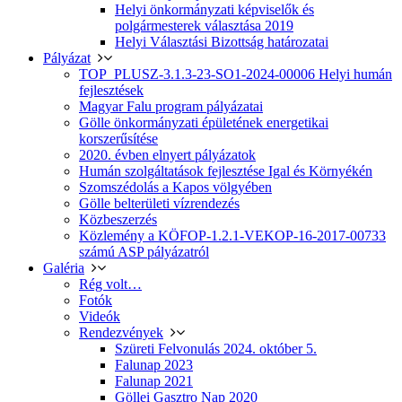
Helyi önkormányzati képviselők és
polgármesterek választása 2019
Helyi Választási Bizottság határozatai
Pályázat
TOP_PLUSZ-3.1.3-23-SO1-2024-00006 Helyi humán
fejlesztések
Magyar Falu program pályázatai
Gölle önkormányzati épületének energetikai
korszerűsítése
2020. évben elnyert pályázatok
Humán szolgáltatások fejlesztése Igal és Környékén
Szomszédolás a Kapos völgyében
Gölle belterületi vízrendezés
Közbeszerzés
Közlemény a KÖFOP-1.2.1-VEKOP-16-2017-00733
számú ASP pályázatról
Galéria
Rég volt…
Fotók
Videók
Rendezvények
Szüreti Felvonulás 2024. október 5.
Falunap 2023
Falunap 2021
Göllei Gasztro Nap 2020