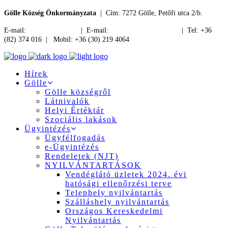
Gölle Község Önkormányzata
| Cím: 7272 Gölle, Petőfi utca 2/b.
E-mail:
jegyzo@golle.hu
| E-mail:
polgarmester@golle.hu
| Tel: +36
(82) 374 016 | Mobil: +36 (30) 219 4064
Hírek
Gölle
Gölle községről
Látnivalók
Helyi Értéktár
Szociális lakások
Ügyintézés
Ügyfélfogadás
e-Ügyintézés
Rendeletek (NJT)
NYILVÁNTARTÁSOK
Vendéglátó üzletek 2024. évi
hatósági ellenőrzési terve
Telephely nyilvántartás
Szálláshely nyilvántartás
Országos Kereskedelmi
Nyilvántartás