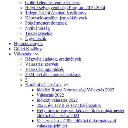
Gölle Településrendezési terve
Helyi Esélyegyenlőségi Program 2019-2024
Településképi Arculati Kézikönyv
Képviselő-testületi jegyzőkönyvek
Polgármesteri döntések
Nyilvánosság
Tisztségviselők
Ügyintézők
Nyomtatványok
Göllei Közlöny
Választás
Részvételi adatok, eredmények
Választási szervek
Választási ügyintézés
2024. évi általános választások
*
Korábbi választások
Időközi Roma Nemzetiségi Választás 2023
Választás 2022
Időközi választás 2022
2022. évi HVB és HVI határozatok
Helyi önkormányzati képviselők és polgármester
időközi választása 2021
Valasztas.hu – Gölle időközi önkormányzati
választás jelöltjei