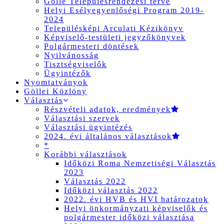
Gölle Településrendezési terve
Helyi Esélyegyenlőségi Program 2019-
2024
Településképi Arculati Kézikönyv
Képviselő-testületi jegyzőkönyvek
Polgármesteri döntések
Nyilvánosság
Tisztségviselők
Ügyintézők
Nyomtatványok
Göllei Közlöny
Választás
Részvételi adatok, eredmények
Választási szervek
Választási ügyintézés
2024. évi általános választások
*
Korábbi választások
Időközi Roma Nemzetiségi Választás
2023
Választás 2022
Időközi választás 2022
2022. évi HVB és HVI határozatok
Helyi önkormányzati képviselők és
polgármester időközi választása