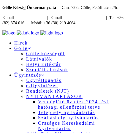
Gölle Község Önkormányzata
| Cím: 7272 Gölle, Petőfi utca 2/b.
E-mail:
jegyzo@golle.hu
| E-mail:
polgarmester@golle.hu
| Tel: +36
(82) 374 016 | Mobil: +36 (30) 219 4064
Hírek
Gölle
Gölle községről
Látnivalók
Helyi Értéktár
Szociális lakások
Ügyintézés
Ügyfélfogadás
e-Ügyintézés
Rendeletek (NJT)
NYILVÁNTARTÁSOK
Vendéglátó üzletek 2024. évi
hatósági ellenőrzési terve
Telephely nyilvántartás
Szálláshely nyilvántartás
Országos Kereskedelmi
Nyilvántartás