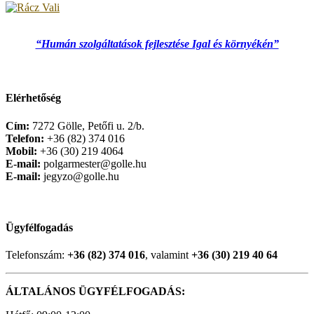
“Humán szolgáltatások fejlesztése Igal és környékén”
Elérhetőség
Cím:
7272 Gölle, Petőfi u. 2/b.
Telefon:
+36 (82) 374 016
Mobil:
+36 (30) 219 4064
E-mail:
polgarmester@golle.hu
E-mail:
jegyzo@golle.hu
Ügyfélfogadás
Telefonszám:
+36 (82) 374 016
, valamint
+36 (30) 219 40 64
ÁLTALÁNOS ÜGYFÉLFOGADÁS: