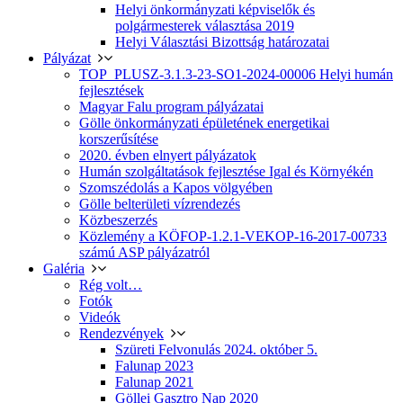
Helyi önkormányzati képviselők és
polgármesterek választása 2019
Helyi Választási Bizottság határozatai
Pályázat
TOP_PLUSZ-3.1.3-23-SO1-2024-00006 Helyi humán
fejlesztések
Magyar Falu program pályázatai
Gölle önkormányzati épületének energetikai
korszerűsítése
2020. évben elnyert pályázatok
Humán szolgáltatások fejlesztése Igal és Környékén
Szomszédolás a Kapos völgyében
Gölle belterületi vízrendezés
Közbeszerzés
Közlemény a KÖFOP-1.2.1-VEKOP-16-2017-00733
számú ASP pályázatról
Galéria
Rég volt…
Fotók
Videók
Rendezvények
Szüreti Felvonulás 2024. október 5.
Falunap 2023
Falunap 2021
Göllei Gasztro Nap 2020