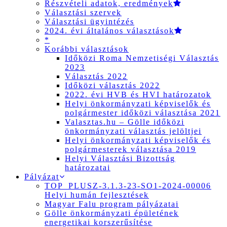
Részvételi adatok, eredmények
Választási szervek
Választási ügyintézés
2024. évi általános választások
*
Korábbi választások
Időközi Roma Nemzetiségi Választás
2023
Választás 2022
Időközi választás 2022
2022. évi HVB és HVI határozatok
Helyi önkormányzati képviselők és
polgármester időközi választása 2021
Valasztas.hu – Gölle időközi
önkormányzati választás jelöltjei
Helyi önkormányzati képviselők és
polgármesterek választása 2019
Helyi Választási Bizottság
határozatai
Pályázat
TOP_PLUSZ-3.1.3-23-SO1-2024-00006
Helyi humán fejlesztések
Magyar Falu program pályázatai
Gölle önkormányzati épületének
energetikai korszerűsítése