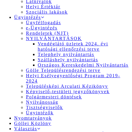
Látnivalók
Helyi Értéktár
Szociális lakások
Ügyintézés
Ügyfélfogadás
e-Ügyintézés
Rendeletek (NJT)
NYILVÁNTARTÁSOK
Vendéglátó üzletek 2024. évi
hatósági ellenőrzési terve
Telephely nyilvántartás
Szálláshely nyilvántartás
Országos Kereskedelmi Nyilvántartás
Gölle Településrendezési terve
Helyi Esélyegyenlőségi Program 2019-
2024
Településképi Arculati Kézikönyv
Képviselő-testületi jegyzőkönyvek
Polgármesteri döntések
Nyilvánosság
Tisztségviselők
Ügyintézők
Nyomtatványok
Göllei Közlöny
Választás