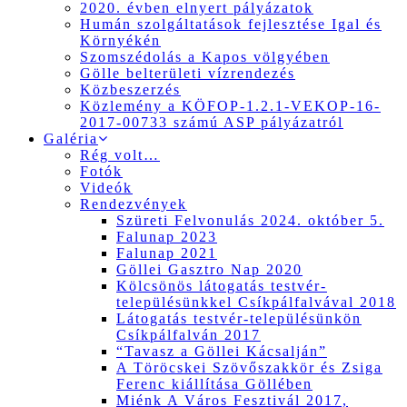
2020. évben elnyert pályázatok
Humán szolgáltatások fejlesztése Igal és
Környékén
Szomszédolás a Kapos völgyében
Gölle belterületi vízrendezés
Közbeszerzés
Közlemény a KÖFOP-1.2.1-VEKOP-16-
2017-00733 számú ASP pályázatról
Galéria
Rég volt…
Fotók
Videók
Rendezvények
Szüreti Felvonulás 2024. október 5.
Falunap 2023
Falunap 2021
Göllei Gasztro Nap 2020
Kölcsönös látogatás testvér-
településünkkel Csíkpálfalvával 2018
Látogatás testvér-településünkön
Csíkpálfalván 2017
“Tavasz a Göllei Kácsalján”
A Töröcskei Szövőszakkör és Zsiga
Ferenc kiállítása Göllében
Miénk A Város Fesztivál 2017,