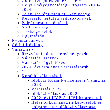
Gölle Településrendezési terve
Helyi Esélyegyenlőségi Program 2019-
2024
Településképi Arculati Kézikönyv
Képviselő-testületi jegyzőkönyvek
Polgármesteri döntések
Nyilvánosság
Tisztségviselők
Ügyintézők
Nyomtatványok
Göllei Közlöny
Választás
Részvételi adatok, eredmények
Választási szervek
Választási ügyintézés
2024. évi általános választások
*
Korábbi választások
Időközi Roma Nemzetiségi Választás
2023
Választás 2022
Időközi választás 2022
2022. évi HVB és HVI határozatok
Helyi önkormányzati képviselők és
polgármester időközi választása