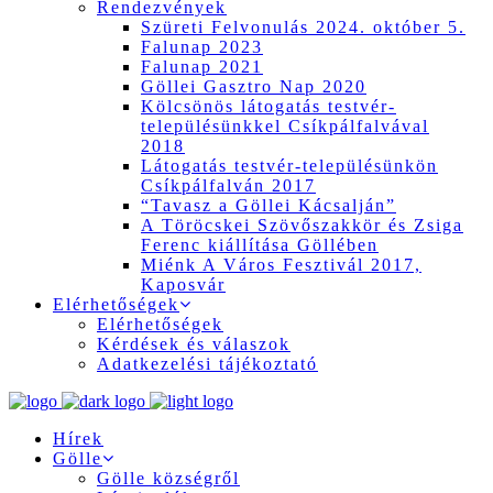
Rendezvények
Szüreti Felvonulás 2024. október 5.
Falunap 2023
Falunap 2021
Göllei Gasztro Nap 2020
Kölcsönös látogatás testvér-
településünkkel Csíkpálfalvával
2018
Látogatás testvér-településünkön
Csíkpálfalván 2017
“Tavasz a Göllei Kácsalján”
A Töröcskei Szövőszakkör és Zsiga
Ferenc kiállítása Göllében
Miénk A Város Fesztivál 2017,
Kaposvár
Elérhetőségek
Elérhetőségek
Kérdések és válaszok
Adatkezelési tájékoztató
Hírek
Gölle
Gölle községről