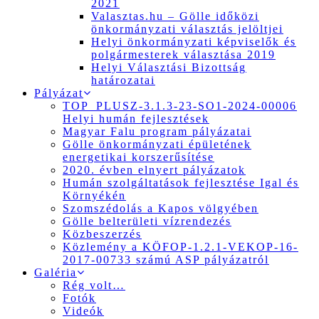
2021
Valasztas.hu – Gölle időközi
önkormányzati választás jelöltjei
Helyi önkormányzati képviselők és
polgármesterek választása 2019
Helyi Választási Bizottság
határozatai
Pályázat
TOP_PLUSZ-3.1.3-23-SO1-2024-00006
Helyi humán fejlesztések
Magyar Falu program pályázatai
Gölle önkormányzati épületének
energetikai korszerűsítése
2020. évben elnyert pályázatok
Humán szolgáltatások fejlesztése Igal és
Környékén
Szomszédolás a Kapos völgyében
Gölle belterületi vízrendezés
Közbeszerzés
Közlemény a KÖFOP-1.2.1-VEKOP-16-
2017-00733 számú ASP pályázatról
Galéria
Rég volt…
Fotók
Videók