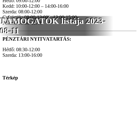
Hétfő: 09:00-12:00
Kedd: 10:00-12:00 – 14:00-16:00
Szerda: 08:00-12:00
Csütörtök: 08:00-12:00 – 13:00-15:00
TÁMOGATÓK listája 2023-
Péntek: 08:00-12:00
08-11
PÉNZTÁRI NYITVATARTÁS:
Hétfő: 08:30-12:00
Szerda: 13:00-16:00
Térkép