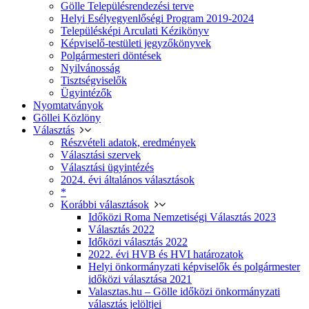
Gölle Településrendezési terve
Helyi Esélyegyenlőségi Program 2019-2024
Településképi Arculati Kézikönyv
Képviselő-testületi jegyzőkönyvek
Polgármesteri döntések
Nyilvánosság
Tisztségviselők
Ügyintézők
Nyomtatványok
Göllei Közlöny
Választás
Részvételi adatok, eredmények
Választási szervek
Választási ügyintézés
2024. évi általános választások
*
Korábbi választások
Időközi Roma Nemzetiségi Választás 2023
Választás 2022
Időközi választás 2022
2022. évi HVB és HVI határozatok
Helyi önkormányzati képviselők és polgármester
időközi választása 2021
Valasztas.hu – Gölle időközi önkormányzati
választás jelöltjei