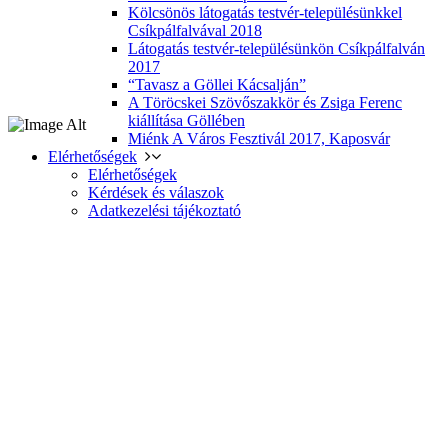
Kölcsönös látogatás testvér-településünkkel
Csíkpálfalvával 2018
Látogatás testvér-településünkön Csíkpálfalván
2017
“Tavasz a Göllei Kácsalján”
A Töröcskei Szövőszakkör és Zsiga Ferenc
kiállítása Göllében
Miénk A Város Fesztivál 2017, Kaposvár
Elérhetőségek
Elérhetőségek
Kérdések és válaszok
Adatkezelési tájékoztató