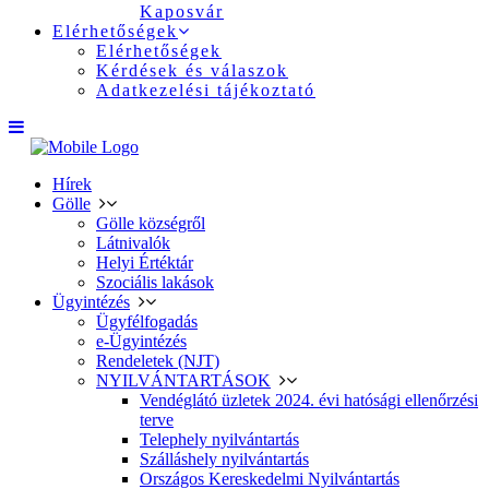
Kaposvár
Elérhetőségek
Elérhetőségek
Kérdések és válaszok
Adatkezelési tájékoztató
Hírek
Gölle
Gölle községről
Látnivalók
Helyi Értéktár
Szociális lakások
Ügyintézés
Ügyfélfogadás
e-Ügyintézés
Rendeletek (NJT)
NYILVÁNTARTÁSOK
Vendéglátó üzletek 2024. évi hatósági ellenőrzési
terve
Telephely nyilvántartás
Szálláshely nyilvántartás
Országos Kereskedelmi Nyilvántartás