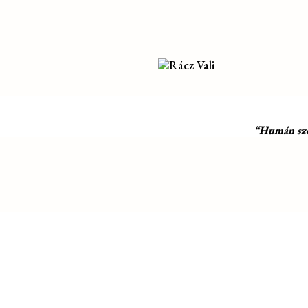
“Humán szol