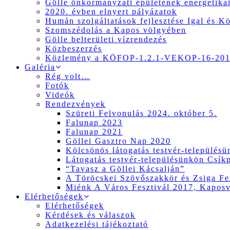
Gölle önkormányzati épületének energetikai
2020. évben elnyert pályázatok
Humán szolgáltatások fejlesztése Igal és K
Szomszédolás a Kapos völgyében
Gölle belterületi vízrendezés
Közbeszerzés
Közlemény a KÖFOP-1.2.1-VEKOP-16-2017
Galéria
Rég volt…
Fotók
Videók
Rendezvények
Szüreti Felvonulás 2024. október 5.
Falunap 2023
Falunap 2021
Göllei Gasztro Nap 2020
Kölcsönös látogatás testvér-település
Látogatás testvér-településünkön Csík
“Tavasz a Göllei Kácsalján”
A Töröcskei Szövőszakkör és Zsiga Fer
Miénk A Város Fesztivál 2017, Kapos
Elérhetőségek
Elérhetőségek
Kérdések és válaszok
Adatkezelési tájékoztató