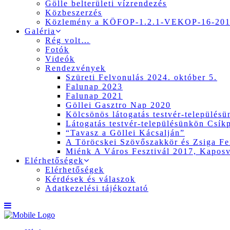
Gölle belterületi vízrendezés
Közbeszerzés
Közlemény a KÖFOP-1.2.1-VEKOP-16-2017
Galéria
Rég volt…
Fotók
Videók
Rendezvények
Szüreti Felvonulás 2024. október 5.
Falunap 2023
Falunap 2021
Göllei Gasztro Nap 2020
Kölcsönös látogatás testvér-település
Látogatás testvér-településünkön Csík
“Tavasz a Göllei Kácsalján”
A Töröcskei Szövőszakkör és Zsiga Fer
Miénk A Város Fesztivál 2017, Kapos
Elérhetőségek
Elérhetőségek
Kérdések és válaszok
Adatkezelési tájékoztató