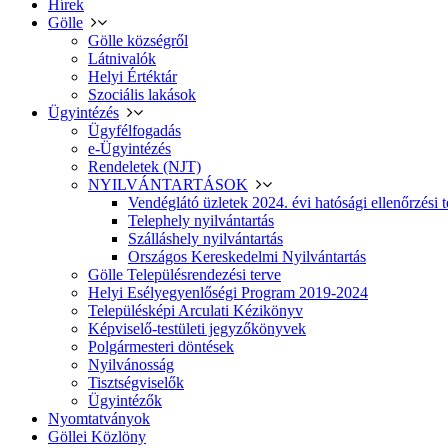
Hírek
Gölle
Gölle községről
Látnivalók
Helyi Értéktár
Szociális lakások
Ügyintézés
Ügyfélfogadás
e-Ügyintézés
Rendeletek (NJT)
NYILVÁNTARTÁSOK
Vendéglátó üzletek 2024. évi hatósági ellenőrzési t
Telephely nyilvántartás
Szálláshely nyilvántartás
Országos Kereskedelmi Nyilvántartás
Gölle Településrendezési terve
Helyi Esélyegyenlőségi Program 2019-2024
Településképi Arculati Kézikönyv
Képviselő-testületi jegyzőkönyvek
Polgármesteri döntések
Nyilvánosság
Tisztségviselők
Ügyintézők
Nyomtatványok
Göllei Közlöny