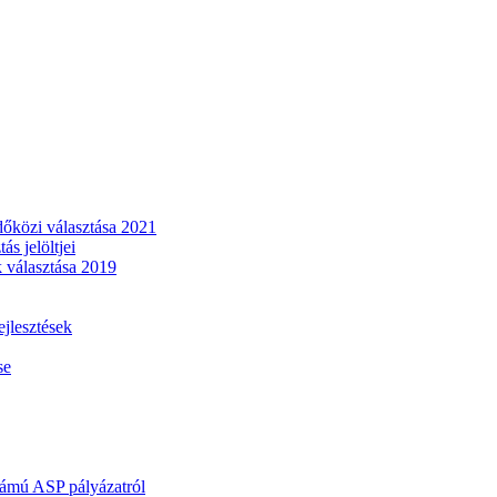
dőközi választása 2021
s jelöltjei
 választása 2019
lesztések
se
mú ASP pályázatról