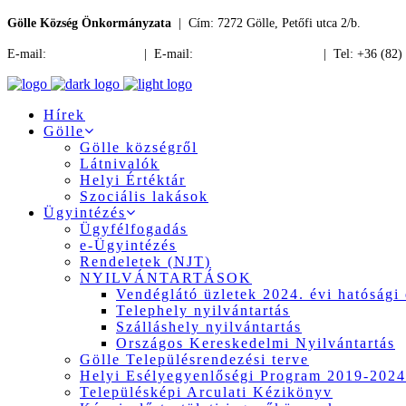
Gölle Község Önkormányzata
| Cím: 7272 Gölle, Petőfi utca 2/b.
E-mail:
jegyzo@golle.hu
| E-mail:
polgarmester@golle.hu
| Tel: +36 (82)
Hírek
Gölle
Gölle községről
Látnivalók
Helyi Értéktár
Szociális lakások
Ügyintézés
Ügyfélfogadás
e-Ügyintézés
Rendeletek (NJT)
NYILVÁNTARTÁSOK
Vendéglátó üzletek 2024. évi hatósági 
Telephely nyilvántartás
Szálláshely nyilvántartás
Országos Kereskedelmi Nyilvántartás
Gölle Településrendezési terve
Helyi Esélyegyenlőségi Program 2019-2024
Településképi Arculati Kézikönyv