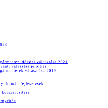
2023
gármester időközi választása 2021
zati választás jelöltjei
gármesterek választása 2019
i humán fejlesztések
 korszerűsítése
örnyékén