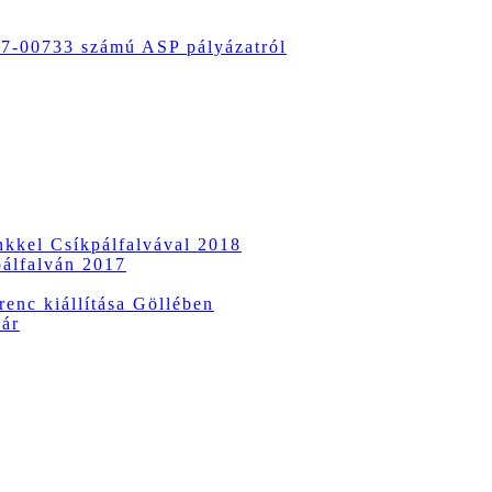
-00733 számú ASP pályázatról
ünkkel Csíkpálfalvával 2018
pálfalván 2017
enc kiállítása Göllében
vár