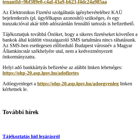
tenantId=9bf389e0-c4af-43a9-b623-f4dc24a985aa
Az Elektronikus Fizetési szolgáltatás igénybevételéhez KAÜ
bejelentkezés (pl. ügyfélkapus azonosító) szükséges, és egy
tranzakcióval akár több adószámlán fennálló tartozás is befizethető.
Tájékoztatjuk továbbá Önöket, hogy a sikeres fizetéseket követően a
bankok által küldött visszaigazoló SMS tartalmára nincs ráhatásunk.
Az SMS-ben esetlegesen előforduló Budapest városnév a Magyar
Államkincstár székhelyére utal, nem a kedvezményezett
önkormányzatra.
Helyi adó bankkártyás befizetése az alábbi linken lehetséges:
https://ohp-20.asp.lgov.hu/adofizetes
Adóegyenleget a
https://ohp-20.asp.lgov.hu/adoegyenleg
linken
kérhetnek le.
További hírek
Tájékoztatás híd lezárásról