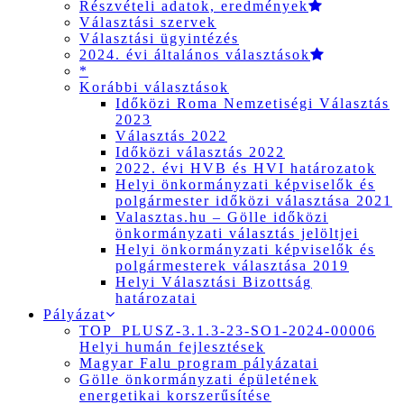
Részvételi adatok, eredmények
Választási szervek
Választási ügyintézés
2024. évi általános választások
*
Korábbi választások
Időközi Roma Nemzetiségi Választás
2023
Választás 2022
Időközi választás 2022
2022. évi HVB és HVI határozatok
Helyi önkormányzati képviselők és
polgármester időközi választása 2021
Valasztas.hu – Gölle időközi
önkormányzati választás jelöltjei
Helyi önkormányzati képviselők és
polgármesterek választása 2019
Helyi Választási Bizottság
határozatai
Pályázat
TOP_PLUSZ-3.1.3-23-SO1-2024-00006
Helyi humán fejlesztések
Magyar Falu program pályázatai
Gölle önkormányzati épületének
energetikai korszerűsítése