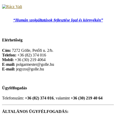
“Humán szolgáltatások fejlesztése Igal és környékén”
Elérhetőség
Cím:
7272 Gölle, Petőfi u. 2/b.
Telefon:
+36 (82) 374 016
Mobil:
+36 (30) 219 4064
E-mail:
polgarmester@golle.hu
E-mail:
jegyzo@golle.hu
Ügyfélfogadás
Telefonszám:
+36 (82) 374 016
, valamint
+36 (30) 219 40 64
ÁLTALÁNOS ÜGYFÉLFOGADÁS: