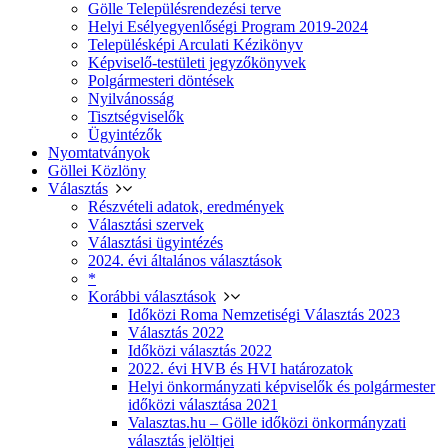
Gölle Településrendezési terve
Helyi Esélyegyenlőségi Program 2019-2024
Településképi Arculati Kézikönyv
Képviselő-testületi jegyzőkönyvek
Polgármesteri döntések
Nyilvánosság
Tisztségviselők
Ügyintézők
Nyomtatványok
Göllei Közlöny
Választás
Részvételi adatok, eredmények
Választási szervek
Választási ügyintézés
2024. évi általános választások
*
Korábbi választások
Időközi Roma Nemzetiségi Választás 2023
Választás 2022
Időközi választás 2022
2022. évi HVB és HVI határozatok
Helyi önkormányzati képviselők és polgármester
időközi választása 2021
Valasztas.hu – Gölle időközi önkormányzati
választás jelöltjei