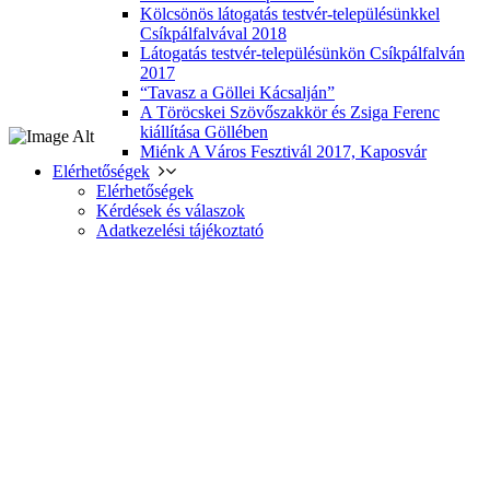
Kölcsönös látogatás testvér-településünkkel
Csíkpálfalvával 2018
Látogatás testvér-településünkön Csíkpálfalván
2017
“Tavasz a Göllei Kácsalján”
A Töröcskei Szövőszakkör és Zsiga Ferenc
kiállítása Göllében
Miénk A Város Fesztivál 2017, Kaposvár
Elérhetőségek
Elérhetőségek
Kérdések és válaszok
Adatkezelési tájékoztató