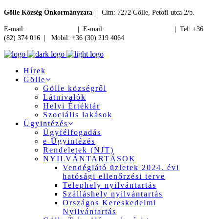
Gölle Község Önkormányzata
| Cím: 7272 Gölle, Petőfi utca 2/b.
E-mail:
jegyzo@golle.hu
| E-mail:
polgarmester@golle.hu
| Tel: +36
(82) 374 016 | Mobil: +36 (30) 219 4064
Hírek
Gölle
Gölle községről
Látnivalók
Helyi Értéktár
Szociális lakások
Ügyintézés
Ügyfélfogadás
e-Ügyintézés
Rendeletek (NJT)
NYILVÁNTARTÁSOK
Vendéglátó üzletek 2024. évi
hatósági ellenőrzési terve
Telephely nyilvántartás
Szálláshely nyilvántartás
Országos Kereskedelmi
Nyilvántartás