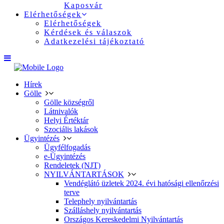
Kaposvár
Elérhetőségek
Elérhetőségek
Kérdések és válaszok
Adatkezelési tájékoztató
Hírek
Gölle
Gölle községről
Látnivalók
Helyi Értéktár
Szociális lakások
Ügyintézés
Ügyfélfogadás
e-Ügyintézés
Rendeletek (NJT)
NYILVÁNTARTÁSOK
Vendéglátó üzletek 2024. évi hatósági ellenőrzési
terve
Telephely nyilvántartás
Szálláshely nyilvántartás
Országos Kereskedelmi Nyilvántartás