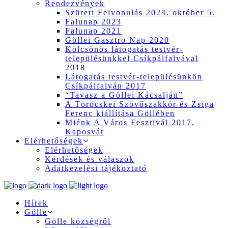
Rendezvények
Szüreti Felvonulás 2024. október 5.
Falunap 2023
Falunap 2021
Göllei Gasztro Nap 2020
Kölcsönös látogatás testvér-
településünkkel Csíkpálfalvával
2018
Látogatás testvér-településünkön
Csíkpálfalván 2017
“Tavasz a Göllei Kácsalján”
A Töröcskei Szövőszakkör és Zsiga
Ferenc kiállítása Göllében
Miénk A Város Fesztivál 2017,
Kaposvár
Elérhetőségek
Elérhetőségek
Kérdések és válaszok
Adatkezelési tájékoztató
Hírek
Gölle
Gölle községről