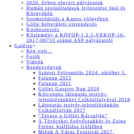
2020. évben elnyert pályázatok
Humán szolgáltatások fejlesztése Igal és
Környékén
Szomszédolás a Kapos völgyében
Gölle belterületi vízrendezés
Közbeszerzés
Közlemény a KÖFOP-1.2.1-VEKOP-16-
2017-00733 számú ASP pályázatról
Galéria
Rég volt…
Fotók
Videók
Rendezvények
Szüreti Felvonulás 2024. október 5.
Falunap 2023
Falunap 2021
Göllei Gasztro Nap 2020
Kölcsönös látogatás testvér-
településünkkel Csíkpálfalvával 2018
Látogatás testvér-településünkön
Csíkpálfalván 2017
“Tavasz a Göllei Kácsalján”
A Töröcskei Szövőszakkör és Zsiga
Ferenc kiállítása Göllében
Miénk A Város Fesztivál 2017,