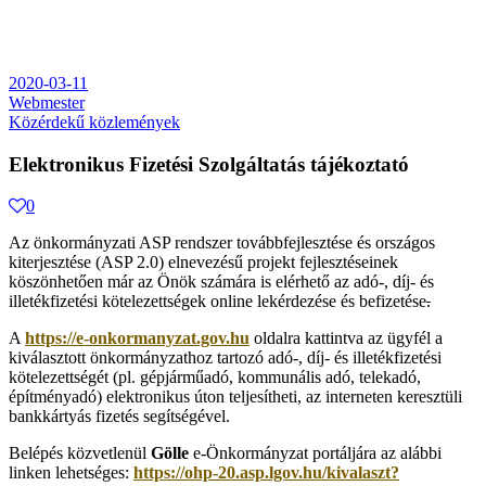
2020-03-11
Webmester
Közérdekű közlemények
Elektronikus Fizetési Szolgáltatás tájékoztató
0
Az önkormányzati ASP rendszer továbbfejlesztése és országos
kiterjesztése (ASP 2.0) elnevezésű projekt fejlesztéseinek
köszönhetően már az Önök számára is elérhető az adó-, díj- és
illetékfizetési kötelezettségek online lekérdezése és befizetése
.
A
https://e-onkormanyzat.gov.hu
oldalra kattintva az ügyfél a
kiválasztott önkormányzathoz tartozó adó-, díj- és illetékfizetési
kötelezettségét (pl. gépjárműadó, kommunális adó, telekadó,
építményadó) elektronikus úton teljesítheti, az interneten keresztüli
bankkártyás fizetés segítségével.
Belépés közvetlenül
Gölle
e-Önkormányzat portáljára az alábbi
linken lehetséges:
https://ohp-20.asp.lgov.hu/kivalaszt?