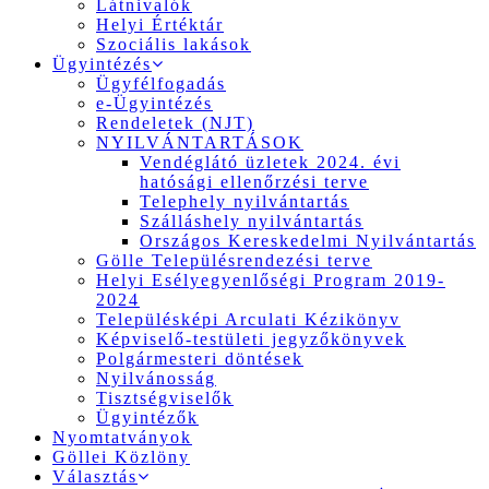
Látnivalók
Helyi Értéktár
Szociális lakások
Ügyintézés
Ügyfélfogadás
e-Ügyintézés
Rendeletek (NJT)
NYILVÁNTARTÁSOK
Vendéglátó üzletek 2024. évi
hatósági ellenőrzési terve
Telephely nyilvántartás
Szálláshely nyilvántartás
Országos Kereskedelmi Nyilvántartás
Gölle Településrendezési terve
Helyi Esélyegyenlőségi Program 2019-
2024
Településképi Arculati Kézikönyv
Képviselő-testületi jegyzőkönyvek
Polgármesteri döntések
Nyilvánosság
Tisztségviselők
Ügyintézők
Nyomtatványok
Göllei Közlöny
Választás