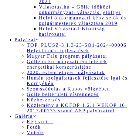
2021
Valasztas.hu – Gölle időközi
önkormányzati választás jelöltjei
Helyi önkormányzati képviselők és
polgármesterek választása 2019
Helyi Választási Bizottság
határozatai
Pályázat
TOP_PLUSZ-3.1.3-23-SO1-2024-00006
Helyi humán fejlesztések
Magyar Falu program pályázatai
Gölle önkormányzati épületének
energetikai korszerűsítése
2020. évben elnyert pályázatok
Humán szolgáltatások fejlesztése Igal és
Környékén
Szomszédolás a Kapos völgyében
Gölle belterületi vízrendezés
Közbeszerzés
Közlemény a KÖFOP-1.2.1-VEKOP-16-
2017-00733 számú ASP pályázatról
Galéria
Rég volt…
Fotók
Videók