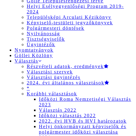
Gölle Településrendezési terve
Helyi Esélyegyenlőségi Program 2019-
2024
Településképi Arculati Kézikönyv
Képviselő-testületi jegyzőkönyvek
Polgármesteri döntések
Nyilvánosság
Tisztségviselők
Ügyintézők
Nyomtatványok
Göllei Közlöny
Választás
Részvételi adatok, eredmények
Választási szervek
Választási ügyintézés
2024. évi általános választások
*
Korábbi választások
Időközi Roma Nemzetiségi Választás
2023
Választás 2022
Időközi választás 2022
2022. évi HVB és HVI határozatok
Helyi önkormányzati képviselők és
polgármester időközi választása