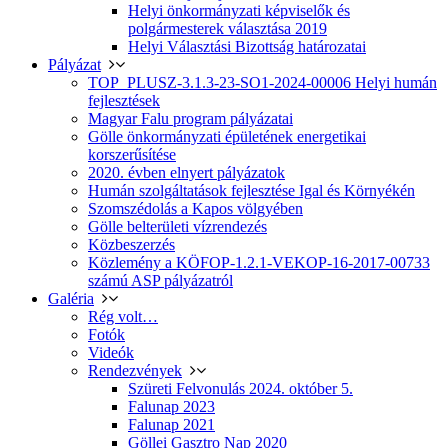
Helyi önkormányzati képviselők és
polgármesterek választása 2019
Helyi Választási Bizottság határozatai
Pályázat
TOP_PLUSZ-3.1.3-23-SO1-2024-00006 Helyi humán
fejlesztések
Magyar Falu program pályázatai
Gölle önkormányzati épületének energetikai
korszerűsítése
2020. évben elnyert pályázatok
Humán szolgáltatások fejlesztése Igal és Környékén
Szomszédolás a Kapos völgyében
Gölle belterületi vízrendezés
Közbeszerzés
Közlemény a KÖFOP-1.2.1-VEKOP-16-2017-00733
számú ASP pályázatról
Galéria
Rég volt…
Fotók
Videók
Rendezvények
Szüreti Felvonulás 2024. október 5.
Falunap 2023
Falunap 2021
Göllei Gasztro Nap 2020