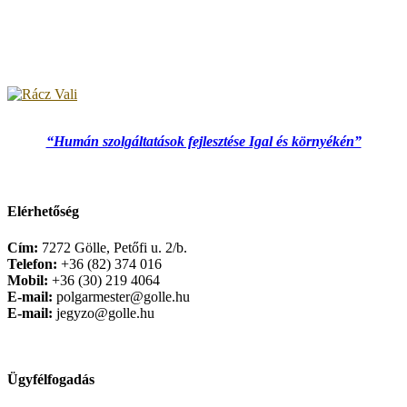
“Humán szolgáltatások fejlesztése Igal és környékén”
Elérhetőség
Cím:
7272 Gölle, Petőfi u. 2/b.
Telefon:
+36 (82) 374 016
Mobil:
+36 (30) 219 4064
E-mail:
polgarmester@golle.hu
E-mail:
jegyzo@golle.hu
Ügyfélfogadás