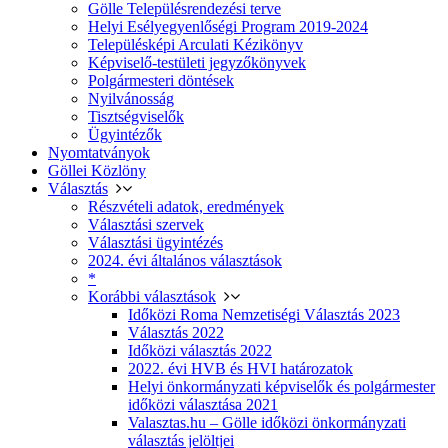
Gölle Településrendezési terve
Helyi Esélyegyenlőségi Program 2019-2024
Településképi Arculati Kézikönyv
Képviselő-testületi jegyzőkönyvek
Polgármesteri döntések
Nyilvánosság
Tisztségviselők
Ügyintézők
Nyomtatványok
Göllei Közlöny
Választás
Részvételi adatok, eredmények
Választási szervek
Választási ügyintézés
2024. évi általános választások
*
Korábbi választások
Időközi Roma Nemzetiségi Választás 2023
Választás 2022
Időközi választás 2022
2022. évi HVB és HVI határozatok
Helyi önkormányzati képviselők és polgármester
időközi választása 2021
Valasztas.hu – Gölle időközi önkormányzati
választás jelöltjei