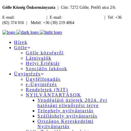
Gölle Község Önkormányzata
| Cím: 7272 Gölle, Petőfi utca 2/b.
E-mail:
jegyzo@golle.hu
| E-mail:
polgarmester@golle.hu
| Tel: +36
(82) 374 016 | Mobil: +36 (30) 219 4064
Hírek
Gölle
Gölle községről
Látnivalók
Helyi Értéktár
Szociális lakások
Ügyintézés
Ügyfélfogadás
e-Ügyintézés
Rendeletek (NJT)
NYILVÁNTARTÁSOK
Vendéglátó üzletek 2024. évi
hatósági ellenőrzési terve
Telephely nyilvántartás
Szálláshely nyilvántartás
Országos Kereskedelmi
Nyilvántartás