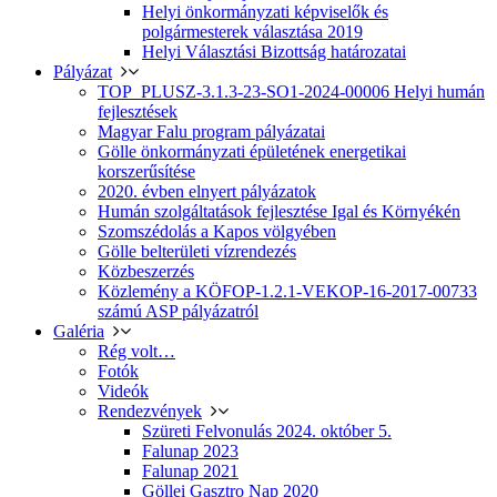
Helyi önkormányzati képviselők és
polgármesterek választása 2019
Helyi Választási Bizottság határozatai
Pályázat
TOP_PLUSZ-3.1.3-23-SO1-2024-00006 Helyi humán
fejlesztések
Magyar Falu program pályázatai
Gölle önkormányzati épületének energetikai
korszerűsítése
2020. évben elnyert pályázatok
Humán szolgáltatások fejlesztése Igal és Környékén
Szomszédolás a Kapos völgyében
Gölle belterületi vízrendezés
Közbeszerzés
Közlemény a KÖFOP-1.2.1-VEKOP-16-2017-00733
számú ASP pályázatról
Galéria
Rég volt…
Fotók
Videók
Rendezvények
Szüreti Felvonulás 2024. október 5.
Falunap 2023
Falunap 2021
Göllei Gasztro Nap 2020