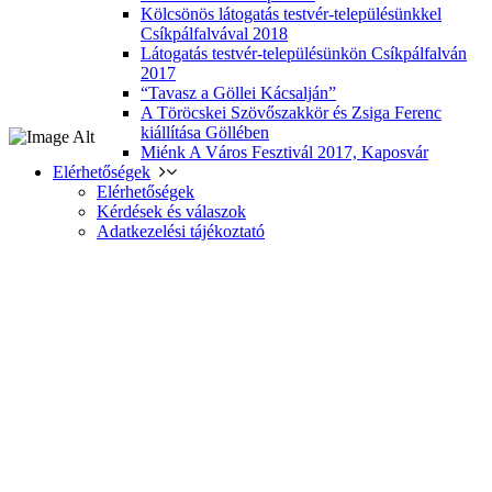
Kölcsönös látogatás testvér-településünkkel
Csíkpálfalvával 2018
Látogatás testvér-településünkön Csíkpálfalván
2017
“Tavasz a Göllei Kácsalján”
A Töröcskei Szövőszakkör és Zsiga Ferenc
kiállítása Göllében
Miénk A Város Fesztivál 2017, Kaposvár
Elérhetőségek
Elérhetőségek
Kérdések és válaszok
Adatkezelési tájékoztató