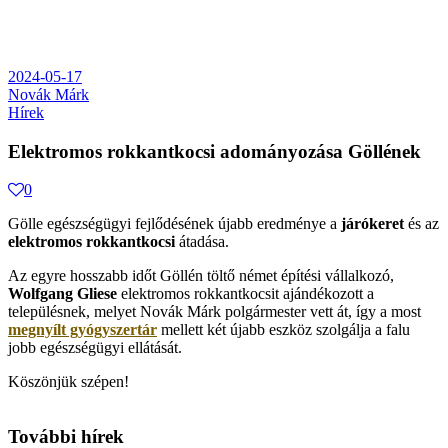
2024-05-17
Novák Márk
Hírek
Elektromos rokkantkocsi adományozása Göllének
0
Gölle egészségügyi fejlődésének újabb eredménye a
járókeret
és az
elektromos rokkantkocsi
átadása.
Az egyre hosszabb időt Göllén töltő német építési vállalkozó,
Wolfgang Gliese
elektromos rokkantkocsit ajándékozott a
településnek, melyet Novák Márk polgármester vett át, így a most
megnyílt gyógyszertár
mellett két újabb eszköz szolgálja a falu
jobb egészségügyi ellátását.
Köszönjük szépen!
További hírek