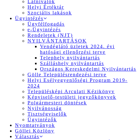
Látnivalók
Helyi Értéktár
Szociális lakások
Ügyintézés
Ügyfélfogadás
e-Ügyintézés
Rendeletek (NJT)
NYILVÁNTARTÁSOK
Vendéglátó üzletek 2024. évi
hatósági ellenőrzési terve
Telephely nyilvántartás
Szálláshely nyilvántartás
Országos Kereskedelmi Nyilvántartás
Gölle Településrendezési terve
Helyi Esélyegyenlőségi Program 2019-
2024
Településképi Arculati Kézikönyv
Képviselő-testületi jegyzőkönyvek
Polgármesteri döntések
Nyilvánosság
Tisztségviselők
Ügyintézők
Nyomtatványok
Göllei Közlöny
Választás