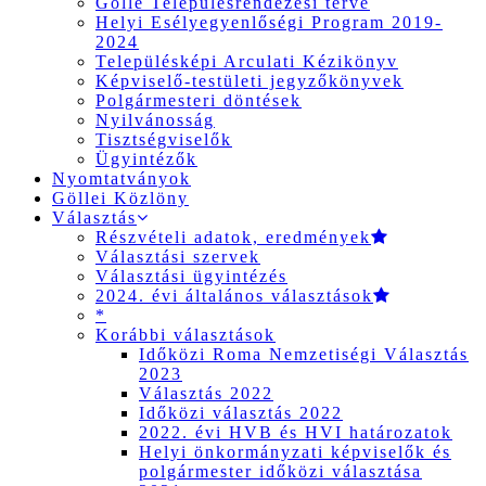
Gölle Településrendezési terve
Helyi Esélyegyenlőségi Program 2019-
2024
Településképi Arculati Kézikönyv
Képviselő-testületi jegyzőkönyvek
Polgármesteri döntések
Nyilvánosság
Tisztségviselők
Ügyintézők
Nyomtatványok
Göllei Közlöny
Választás
Részvételi adatok, eredmények
Választási szervek
Választási ügyintézés
2024. évi általános választások
*
Korábbi választások
Időközi Roma Nemzetiségi Választás
2023
Választás 2022
Időközi választás 2022
2022. évi HVB és HVI határozatok
Helyi önkormányzati képviselők és
polgármester időközi választása