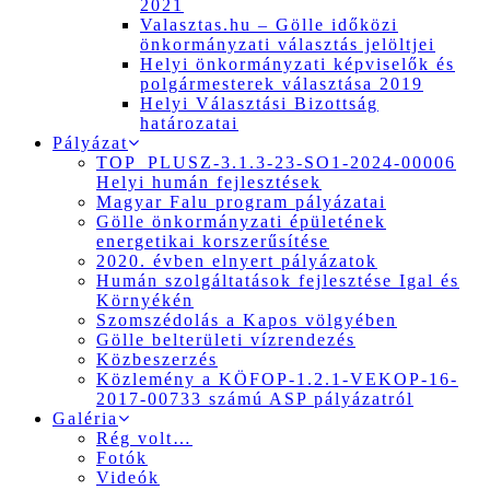
2021
Valasztas.hu – Gölle időközi
önkormányzati választás jelöltjei
Helyi önkormányzati képviselők és
polgármesterek választása 2019
Helyi Választási Bizottság
határozatai
Pályázat
TOP_PLUSZ-3.1.3-23-SO1-2024-00006
Helyi humán fejlesztések
Magyar Falu program pályázatai
Gölle önkormányzati épületének
energetikai korszerűsítése
2020. évben elnyert pályázatok
Humán szolgáltatások fejlesztése Igal és
Környékén
Szomszédolás a Kapos völgyében
Gölle belterületi vízrendezés
Közbeszerzés
Közlemény a KÖFOP-1.2.1-VEKOP-16-
2017-00733 számú ASP pályázatról
Galéria
Rég volt…
Fotók
Videók