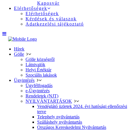
Kaposvár
Elérhetőségek
Elérhetőségek
Kérdések és válaszok
Adatkezelési tájékoztató
Hírek
Gölle
Gölle községről
Látnivalók
Helyi Értéktár
Szociális lakások
Ügyintézés
Ügyfélfogadás
e-Ügyintézés
Rendeletek (NJT)
NYILVÁNTARTÁSOK
Vendéglátó üzletek 2024. évi hatósági ellenőrzési
terve
Telephely nyilvántartás
Szálláshely nyilvántartás
Országos Kereskedelmi Nyilvántartás