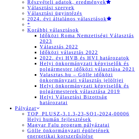
Részvételi adatok, eredmények
Választási szervek
Választási ügyintézés
2024. évi általános választások
*
Korábbi választások
Időközi Roma Nemzetiségi Választás
2023
Választás 2022
Időközi választás 2022
2022. évi HVB és HVI határozatok
Helyi önkormányzati képviselők és
polgármester időközi választása 2021
Valasztas.hu – Gölle időközi
önkormányzati választás jelöltjei
Helyi önkormányzati képviselők és
polgármesterek választása 2019
Helyi Választási Bizottság
határozatai
Pályázat
TOP_PLUSZ-3.1.3-23-SO1-2024-00006
Helyi humán fejlesztések
Magyar Falu program pályázatai
Gölle önkormányzati épületének
energetikai korszerűsítése