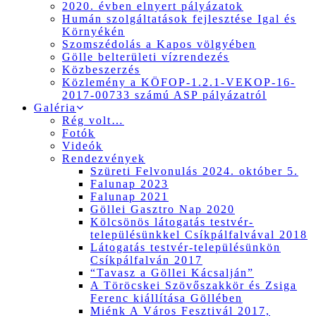
2020. évben elnyert pályázatok
Humán szolgáltatások fejlesztése Igal és
Környékén
Szomszédolás a Kapos völgyében
Gölle belterületi vízrendezés
Közbeszerzés
Közlemény a KÖFOP-1.2.1-VEKOP-16-
2017-00733 számú ASP pályázatról
Galéria
Rég volt…
Fotók
Videók
Rendezvények
Szüreti Felvonulás 2024. október 5.
Falunap 2023
Falunap 2021
Göllei Gasztro Nap 2020
Kölcsönös látogatás testvér-
településünkkel Csíkpálfalvával 2018
Látogatás testvér-településünkön
Csíkpálfalván 2017
“Tavasz a Göllei Kácsalján”
A Töröcskei Szövőszakkör és Zsiga
Ferenc kiállítása Göllében
Miénk A Város Fesztivál 2017,