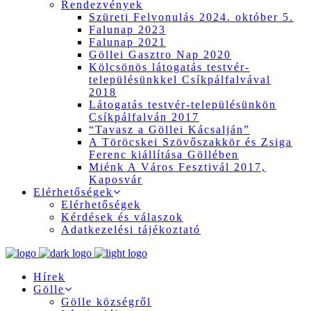
Rendezvények
Szüreti Felvonulás 2024. október 5.
Falunap 2023
Falunap 2021
Göllei Gasztro Nap 2020
Kölcsönös látogatás testvér-
településünkkel Csíkpálfalvával
2018
Látogatás testvér-településünkön
Csíkpálfalván 2017
“Tavasz a Göllei Kácsalján”
A Töröcskei Szövőszakkör és Zsiga
Ferenc kiállítása Göllében
Miénk A Város Fesztivál 2017,
Kaposvár
Elérhetőségek
Elérhetőségek
Kérdések és válaszok
Adatkezelési tájékoztató
Hírek
Gölle
Gölle községről