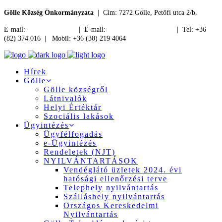
Gölle Község Önkormányzata
| Cím: 7272 Gölle, Petőfi utca 2/b.
E-mail:
jegyzo@golle.hu
| E-mail:
polgarmester@golle.hu
| Tel: +36
(82) 374 016 | Mobil: +36 (30) 219 4064
Hírek
Gölle
Gölle községről
Látnivalók
Helyi Értéktár
Szociális lakások
Ügyintézés
Ügyfélfogadás
e-Ügyintézés
Rendeletek (NJT)
NYILVÁNTARTÁSOK
Vendéglátó üzletek 2024. évi
hatósági ellenőrzési terve
Telephely nyilvántartás
Szálláshely nyilvántartás
Országos Kereskedelmi
Nyilvántartás