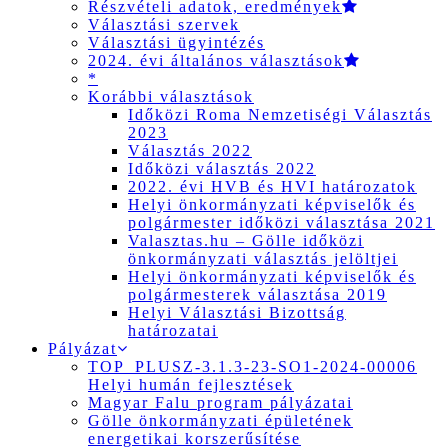
Részvételi adatok, eredmények
Választási szervek
Választási ügyintézés
2024. évi általános választások
*
Korábbi választások
Időközi Roma Nemzetiségi Választás
2023
Választás 2022
Időközi választás 2022
2022. évi HVB és HVI határozatok
Helyi önkormányzati képviselők és
polgármester időközi választása 2021
Valasztas.hu – Gölle időközi
önkormányzati választás jelöltjei
Helyi önkormányzati képviselők és
polgármesterek választása 2019
Helyi Választási Bizottság
határozatai
Pályázat
TOP_PLUSZ-3.1.3-23-SO1-2024-00006
Helyi humán fejlesztések
Magyar Falu program pályázatai
Gölle önkormányzati épületének
energetikai korszerűsítése