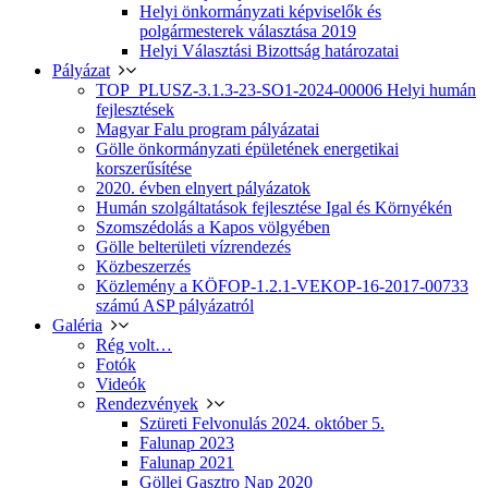
Helyi önkormányzati képviselők és
polgármesterek választása 2019
Helyi Választási Bizottság határozatai
Pályázat
TOP_PLUSZ-3.1.3-23-SO1-2024-00006 Helyi humán
fejlesztések
Magyar Falu program pályázatai
Gölle önkormányzati épületének energetikai
korszerűsítése
2020. évben elnyert pályázatok
Humán szolgáltatások fejlesztése Igal és Környékén
Szomszédolás a Kapos völgyében
Gölle belterületi vízrendezés
Közbeszerzés
Közlemény a KÖFOP-1.2.1-VEKOP-16-2017-00733
számú ASP pályázatról
Galéria
Rég volt…
Fotók
Videók
Rendezvények
Szüreti Felvonulás 2024. október 5.
Falunap 2023
Falunap 2021
Göllei Gasztro Nap 2020