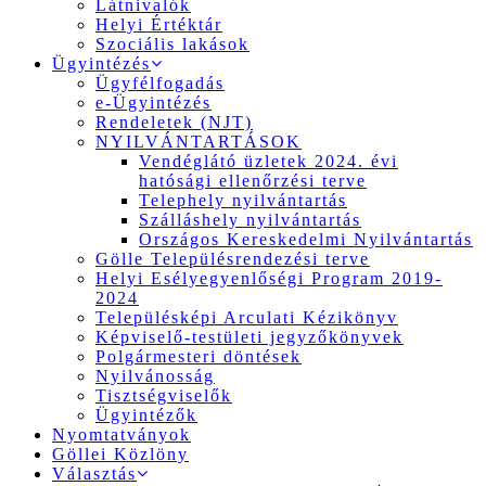
Látnivalók
Helyi Értéktár
Szociális lakások
Ügyintézés
Ügyfélfogadás
e-Ügyintézés
Rendeletek (NJT)
NYILVÁNTARTÁSOK
Vendéglátó üzletek 2024. évi
hatósági ellenőrzési terve
Telephely nyilvántartás
Szálláshely nyilvántartás
Országos Kereskedelmi Nyilvántartás
Gölle Településrendezési terve
Helyi Esélyegyenlőségi Program 2019-
2024
Településképi Arculati Kézikönyv
Képviselő-testületi jegyzőkönyvek
Polgármesteri döntések
Nyilvánosság
Tisztségviselők
Ügyintézők
Nyomtatványok
Göllei Közlöny
Választás