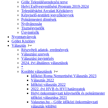
Gölle Településrendezési terve
Helyi Esélyegyenlőségi Program 2019-2024
Településképi Arculati Kézikönyv
Képviselő-testületi jegyzőkönyvek
Polgármesteri döntések
Nyilvánosság
Tisztségviselők
Ügyintézők
Nyomtatványok
Göllei Közlöny
Választás
Részvételi adatok, eredmények
Választási szervek
Választási ügyintézés
2024. évi általános választások
*
Korábbi választások
Időközi Roma Nemzetiségi Választás 2023
Választás 2022
Időközi választás 2022
2022. évi HVB és HVI határozatok
Helyi önkormányzati képviselők és polgármester
időközi választása 2021
Valasztas.hu – Gölle időközi önkormányzati
választás jelöltjei