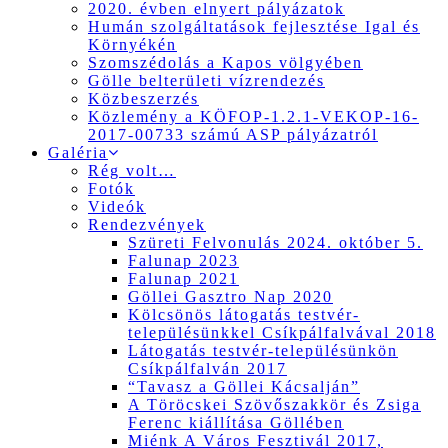
2020. évben elnyert pályázatok
Humán szolgáltatások fejlesztése Igal és
Környékén
Szomszédolás a Kapos völgyében
Gölle belterületi vízrendezés
Közbeszerzés
Közlemény a KÖFOP-1.2.1-VEKOP-16-
2017-00733 számú ASP pályázatról
Galéria
Rég volt…
Fotók
Videók
Rendezvények
Szüreti Felvonulás 2024. október 5.
Falunap 2023
Falunap 2021
Göllei Gasztro Nap 2020
Kölcsönös látogatás testvér-
településünkkel Csíkpálfalvával 2018
Látogatás testvér-településünkön
Csíkpálfalván 2017
“Tavasz a Göllei Kácsalján”
A Töröcskei Szövőszakkör és Zsiga
Ferenc kiállítása Göllében
Miénk A Város Fesztivál 2017,