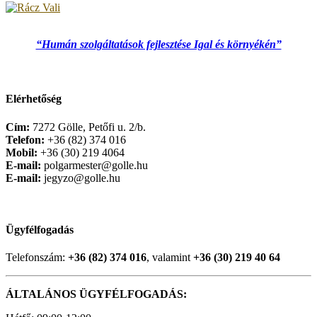
“Humán szolgáltatások fejlesztése Igal és környékén”
Elérhetőség
Cím:
7272 Gölle, Petőfi u. 2/b.
Telefon:
+36 (82) 374 016
Mobil:
+36 (30) 219 4064
E-mail:
polgarmester@golle.hu
E-mail:
jegyzo@golle.hu
Ügyfélfogadás
Telefonszám:
+36 (82) 374 016
, valamint
+36 (30) 219 40 64
ÁLTALÁNOS ÜGYFÉLFOGADÁS: