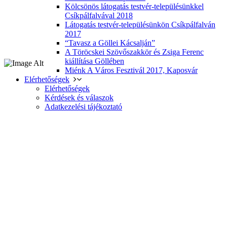
Kölcsönös látogatás testvér-településünkkel
Csíkpálfalvával 2018
Látogatás testvér-településünkön Csíkpálfalván
2017
“Tavasz a Göllei Kácsalján”
A Töröcskei Szövőszakkör és Zsiga Ferenc
kiállítása Göllében
Miénk A Város Fesztivál 2017, Kaposvár
Elérhetőségek
Elérhetőségek
Kérdések és válaszok
Adatkezelési tájékoztató