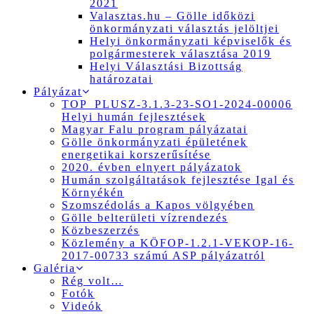
2021
Valasztas.hu – Gölle időközi
önkormányzati választás jelöltjei
Helyi önkormányzati képviselők és
polgármesterek választása 2019
Helyi Választási Bizottság
határozatai
Pályázat
TOP_PLUSZ-3.1.3-23-SO1-2024-00006
Helyi humán fejlesztések
Magyar Falu program pályázatai
Gölle önkormányzati épületének
energetikai korszerűsítése
2020. évben elnyert pályázatok
Humán szolgáltatások fejlesztése Igal és
Környékén
Szomszédolás a Kapos völgyében
Gölle belterületi vízrendezés
Közbeszerzés
Közlemény a KÖFOP-1.2.1-VEKOP-16-
2017-00733 számú ASP pályázatról
Galéria
Rég volt…
Fotók
Videók