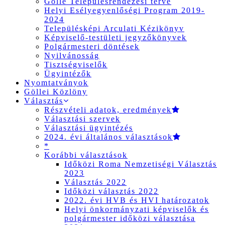
Gölle Településrendezési terve
Helyi Esélyegyenlőségi Program 2019-
2024
Településképi Arculati Kézikönyv
Képviselő-testületi jegyzőkönyvek
Polgármesteri döntések
Nyilvánosság
Tisztségviselők
Ügyintézők
Nyomtatványok
Göllei Közlöny
Választás
Részvételi adatok, eredmények
Választási szervek
Választási ügyintézés
2024. évi általános választások
*
Korábbi választások
Időközi Roma Nemzetiségi Választás
2023
Választás 2022
Időközi választás 2022
2022. évi HVB és HVI határozatok
Helyi önkormányzati képviselők és
polgármester időközi választása