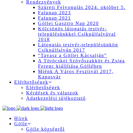
Rendezvények
Szüreti Felvonulás 2024. október 5.
Falunap 2023
Falunap 2021
Göllei Gasztro Nap 2020
Kölcsönös látogatás testvér-
településünkkel Csíkpálfalvával
2018
Látogatás testvér-településünkön
Csíkpálfalván 2017
“Tavasz a Göllei Kácsalján”
A Töröcskei Szövőszakkör és Zsiga
Ferenc kiállítása Göllében
Miénk A Város Fesztivál 2017,
Kaposvár
Elérhetőségek
Elérhetőségek
Kérdések és válaszok
Adatkezelési tájékoztató
Hírek
Gölle
Gölle községről