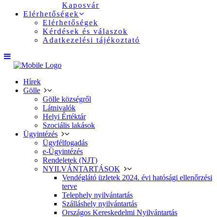
Kaposvár
Elérhetőségek
Elérhetőségek
Kérdések és válaszok
Adatkezelési tájékoztató
Hírek
Gölle
Gölle községről
Látnivalók
Helyi Értéktár
Szociális lakások
Ügyintézés
Ügyfélfogadás
e-Ügyintézés
Rendeletek (NJT)
NYILVÁNTARTÁSOK
Vendéglátó üzletek 2024. évi hatósági ellenőrzési
terve
Telephely nyilvántartás
Szálláshely nyilvántartás
Országos Kereskedelmi Nyilvántartás