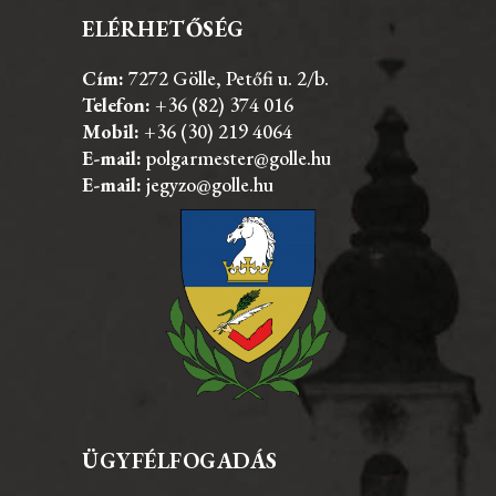
ELÉRHETŐSÉG
Cím:
7272 Gölle, Petőfi u. 2/b.
Telefon:
+36 (82) 374 016
Mobil:
+36 (30) 219 4064
E-mail:
polgarmester@golle.hu
E-mail:
jegyzo@golle.hu
ÜGYFÉLFOGADÁS