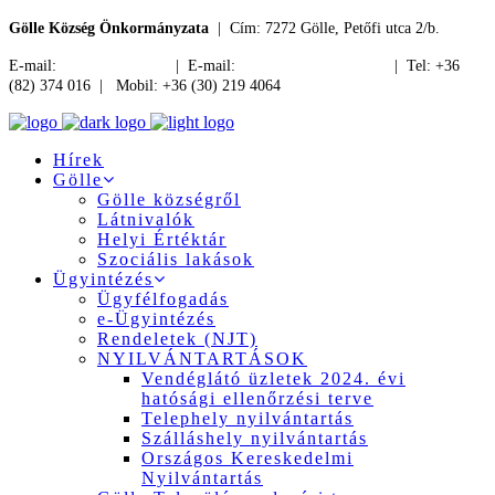
Gölle Község Önkormányzata
| Cím: 7272 Gölle, Petőfi utca 2/b.
E-mail:
jegyzo@golle.hu
| E-mail:
polgarmester@golle.hu
| Tel: +36
(82) 374 016 | Mobil: +36 (30) 219 4064
Hírek
Gölle
Gölle községről
Látnivalók
Helyi Értéktár
Szociális lakások
Ügyintézés
Ügyfélfogadás
e-Ügyintézés
Rendeletek (NJT)
NYILVÁNTARTÁSOK
Vendéglátó üzletek 2024. évi
hatósági ellenőrzési terve
Telephely nyilvántartás
Szálláshely nyilvántartás
Országos Kereskedelmi
Nyilvántartás