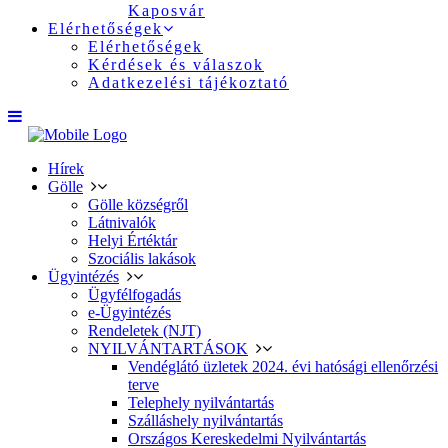
Kaposvár
Elérhetőségek
Elérhetőségek
Kérdések és válaszok
Adatkezelési tájékoztató
Hírek
Gölle
Gölle községről
Látnivalók
Helyi Értéktár
Szociális lakások
Ügyintézés
Ügyfélfogadás
e-Ügyintézés
Rendeletek (NJT)
NYILVÁNTARTÁSOK
Vendéglátó üzletek 2024. évi hatósági ellenőrzési
terve
Telephely nyilvántartás
Szálláshely nyilvántartás
Országos Kereskedelmi Nyilvántartás