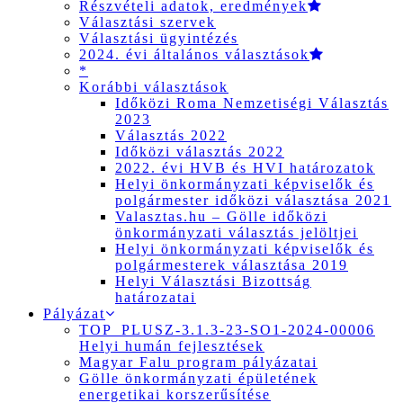
Részvételi adatok, eredmények
Választási szervek
Választási ügyintézés
2024. évi általános választások
*
Korábbi választások
Időközi Roma Nemzetiségi Választás
2023
Választás 2022
Időközi választás 2022
2022. évi HVB és HVI határozatok
Helyi önkormányzati képviselők és
polgármester időközi választása 2021
Valasztas.hu – Gölle időközi
önkormányzati választás jelöltjei
Helyi önkormányzati képviselők és
polgármesterek választása 2019
Helyi Választási Bizottság
határozatai
Pályázat
TOP_PLUSZ-3.1.3-23-SO1-2024-00006
Helyi humán fejlesztések
Magyar Falu program pályázatai
Gölle önkormányzati épületének
energetikai korszerűsítése