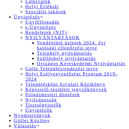
Látnivalók
Helyi Értéktár
Szociális lakások
Ügyintézés
Ügyfélfogadás
e-Ügyintézés
Rendeletek (NJT)
NYILVÁNTARTÁSOK
Vendéglátó üzletek 2024. évi
hatósági ellenőrzési terve
Telephely nyilvántartás
Szálláshely nyilvántartás
Országos Kereskedelmi Nyilvántartás
Gölle Településrendezési terve
Helyi Esélyegyenlőségi Program 2019-
2024
Településképi Arculati Kézikönyv
Képviselő-testületi jegyzőkönyvek
Polgármesteri döntések
Nyilvánosság
Tisztségviselők
Ügyintézők
Nyomtatványok
Göllei Közlöny
Választás