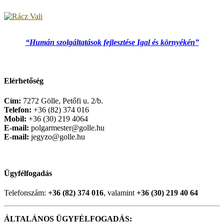
“Humán szolgáltatások fejlesztése Igal és környékén”
Elérhetőség
Cím:
7272 Gölle, Petőfi u. 2/b.
Telefon:
+36 (82) 374 016
Mobil:
+36 (30) 219 4064
E-mail:
polgarmester@golle.hu
E-mail:
jegyzo@golle.hu
Ügyfélfogadás
Telefonszám:
+36 (82) 374 016
, valamint
+36 (30) 219 40 64
ÁLTALÁNOS ÜGYFÉLFOGADÁS: