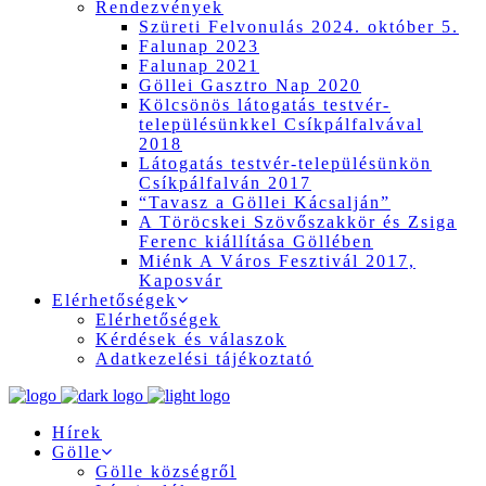
Rendezvények
Szüreti Felvonulás 2024. október 5.
Falunap 2023
Falunap 2021
Göllei Gasztro Nap 2020
Kölcsönös látogatás testvér-
településünkkel Csíkpálfalvával
2018
Látogatás testvér-településünkön
Csíkpálfalván 2017
“Tavasz a Göllei Kácsalján”
A Töröcskei Szövőszakkör és Zsiga
Ferenc kiállítása Göllében
Miénk A Város Fesztivál 2017,
Kaposvár
Elérhetőségek
Elérhetőségek
Kérdések és válaszok
Adatkezelési tájékoztató
Hírek
Gölle
Gölle községről