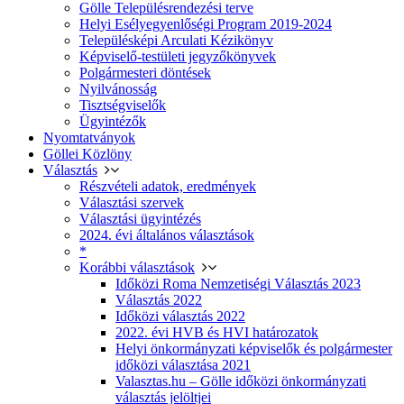
Gölle Településrendezési terve
Helyi Esélyegyenlőségi Program 2019-2024
Településképi Arculati Kézikönyv
Képviselő-testületi jegyzőkönyvek
Polgármesteri döntések
Nyilvánosság
Tisztségviselők
Ügyintézők
Nyomtatványok
Göllei Közlöny
Választás
Részvételi adatok, eredmények
Választási szervek
Választási ügyintézés
2024. évi általános választások
*
Korábbi választások
Időközi Roma Nemzetiségi Választás 2023
Választás 2022
Időközi választás 2022
2022. évi HVB és HVI határozatok
Helyi önkormányzati képviselők és polgármester
időközi választása 2021
Valasztas.hu – Gölle időközi önkormányzati
választás jelöltjei