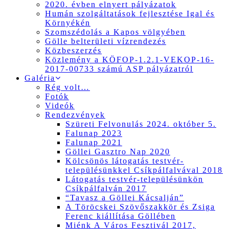
2020. évben elnyert pályázatok
Humán szolgáltatások fejlesztése Igal és
Környékén
Szomszédolás a Kapos völgyében
Gölle belterületi vízrendezés
Közbeszerzés
Közlemény a KÖFOP-1.2.1-VEKOP-16-
2017-00733 számú ASP pályázatról
Galéria
Rég volt…
Fotók
Videók
Rendezvények
Szüreti Felvonulás 2024. október 5.
Falunap 2023
Falunap 2021
Göllei Gasztro Nap 2020
Kölcsönös látogatás testvér-
településünkkel Csíkpálfalvával 2018
Látogatás testvér-településünkön
Csíkpálfalván 2017
“Tavasz a Göllei Kácsalján”
A Töröcskei Szövőszakkör és Zsiga
Ferenc kiállítása Göllében
Miénk A Város Fesztivál 2017,