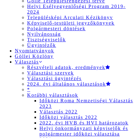
Gölle Településrendezési terve
Helyi Esélyegyenlőségi Program 2019-
2024
Településképi Arculati Kézikönyv
Képviselő-testületi jegyzőkönyvek
Polgármesteri döntések
Nyilvánosság
Tisztségviselők
Ügyintézők
Nyomtatványok
Göllei Közlöny
Választás
Részvételi adatok, eredmények
Választási szervek
Választási ügyintézés
2024. évi általános választások
*
Korábbi választások
Időközi Roma Nemzetiségi Választás
2023
Választás 2022
Időközi választás 2022
2022. évi HVB és HVI határozatok
Helyi önkormányzati képviselők és
polgármester időközi választása