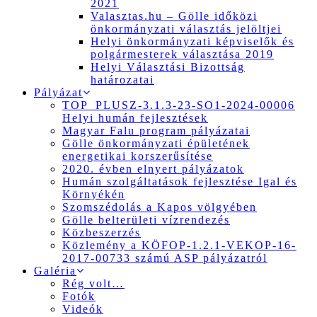
2021
Valasztas.hu – Gölle időközi
önkormányzati választás jelöltjei
Helyi önkormányzati képviselők és
polgármesterek választása 2019
Helyi Választási Bizottság
határozatai
Pályázat
TOP_PLUSZ-3.1.3-23-SO1-2024-00006
Helyi humán fejlesztések
Magyar Falu program pályázatai
Gölle önkormányzati épületének
energetikai korszerűsítése
2020. évben elnyert pályázatok
Humán szolgáltatások fejlesztése Igal és
Környékén
Szomszédolás a Kapos völgyében
Gölle belterületi vízrendezés
Közbeszerzés
Közlemény a KÖFOP-1.2.1-VEKOP-16-
2017-00733 számú ASP pályázatról
Galéria
Rég volt…
Fotók
Videók