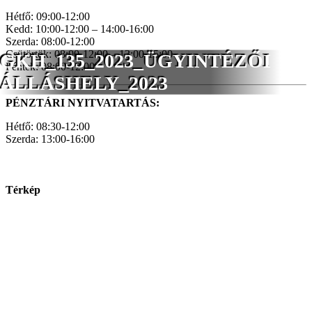
Hétfő: 09:00-12:00
Kedd: 10:00-12:00 – 14:00-16:00
Szerda: 08:00-12:00
Csütörtök: 08:00-12:00 – 13:00-15:00
GKH_135_2023_ÜGYINTÉZŐI
Péntek: 08:00-12:00
ÁLLÁSHELY_2023
PÉNZTÁRI NYITVATARTÁS:
Hétfő: 08:30-12:00
Szerda: 13:00-16:00
Térkép