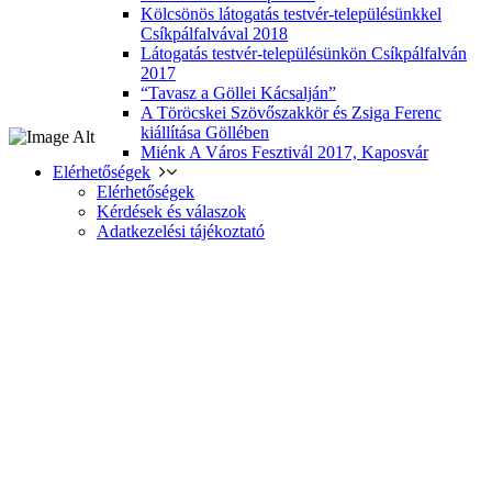
Kölcsönös látogatás testvér-településünkkel
Csíkpálfalvával 2018
Látogatás testvér-településünkön Csíkpálfalván
2017
“Tavasz a Göllei Kácsalján”
A Töröcskei Szövőszakkör és Zsiga Ferenc
kiállítása Göllében
Miénk A Város Fesztivál 2017, Kaposvár
Elérhetőségek
Elérhetőségek
Kérdések és válaszok
Adatkezelési tájékoztató