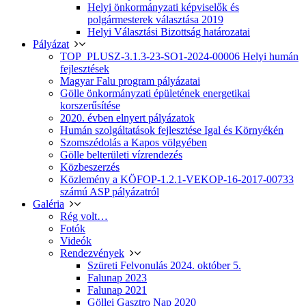
Helyi önkormányzati képviselők és
polgármesterek választása 2019
Helyi Választási Bizottság határozatai
Pályázat
TOP_PLUSZ-3.1.3-23-SO1-2024-00006 Helyi humán
fejlesztések
Magyar Falu program pályázatai
Gölle önkormányzati épületének energetikai
korszerűsítése
2020. évben elnyert pályázatok
Humán szolgáltatások fejlesztése Igal és Környékén
Szomszédolás a Kapos völgyében
Gölle belterületi vízrendezés
Közbeszerzés
Közlemény a KÖFOP-1.2.1-VEKOP-16-2017-00733
számú ASP pályázatról
Galéria
Rég volt…
Fotók
Videók
Rendezvények
Szüreti Felvonulás 2024. október 5.
Falunap 2023
Falunap 2021
Göllei Gasztro Nap 2020