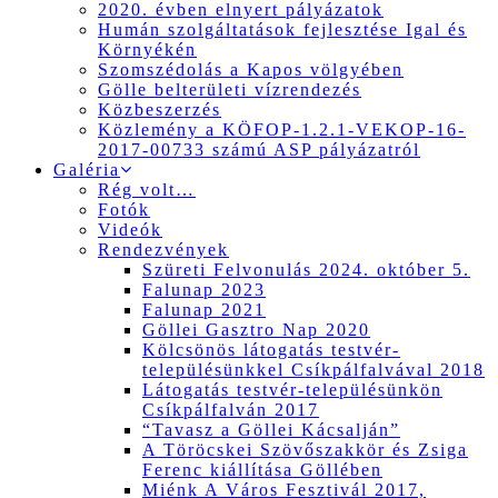
2020. évben elnyert pályázatok
Humán szolgáltatások fejlesztése Igal és
Környékén
Szomszédolás a Kapos völgyében
Gölle belterületi vízrendezés
Közbeszerzés
Közlemény a KÖFOP-1.2.1-VEKOP-16-
2017-00733 számú ASP pályázatról
Galéria
Rég volt…
Fotók
Videók
Rendezvények
Szüreti Felvonulás 2024. október 5.
Falunap 2023
Falunap 2021
Göllei Gasztro Nap 2020
Kölcsönös látogatás testvér-
településünkkel Csíkpálfalvával 2018
Látogatás testvér-településünkön
Csíkpálfalván 2017
“Tavasz a Göllei Kácsalján”
A Töröcskei Szövőszakkör és Zsiga
Ferenc kiállítása Göllében
Miénk A Város Fesztivál 2017,