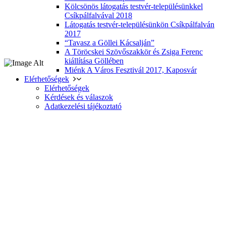
Kölcsönös látogatás testvér-településünkkel
Csíkpálfalvával 2018
Látogatás testvér-településünkön Csíkpálfalván
2017
“Tavasz a Göllei Kácsalján”
A Töröcskei Szövőszakkör és Zsiga Ferenc
kiállítása Göllében
Miénk A Város Fesztivál 2017, Kaposvár
Elérhetőségek
Elérhetőségek
Kérdések és válaszok
Adatkezelési tájékoztató