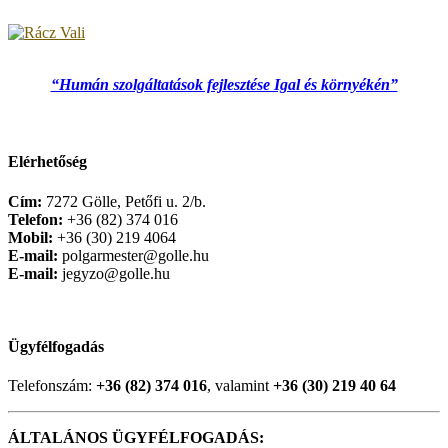
“Humán szolgáltatások fejlesztése Igal és környékén”
Elérhetőség
Cím:
7272 Gölle, Petőfi u. 2/b.
Telefon:
+36 (82) 374 016
Mobil:
+36 (30) 219 4064
E-mail:
polgarmester@golle.hu
E-mail:
jegyzo@golle.hu
Ügyfélfogadás
Telefonszám:
+36 (82) 374 016
, valamint
+36 (30) 219 40 64
ÁLTALÁNOS ÜGYFÉLFOGADÁS: