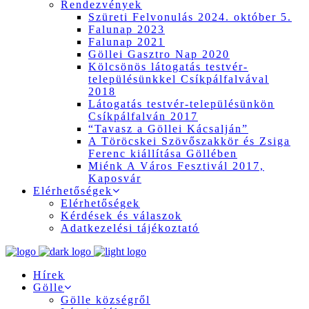
Rendezvények
Szüreti Felvonulás 2024. október 5.
Falunap 2023
Falunap 2021
Göllei Gasztro Nap 2020
Kölcsönös látogatás testvér-
településünkkel Csíkpálfalvával
2018
Látogatás testvér-településünkön
Csíkpálfalván 2017
“Tavasz a Göllei Kácsalján”
A Töröcskei Szövőszakkör és Zsiga
Ferenc kiállítása Göllében
Miénk A Város Fesztivál 2017,
Kaposvár
Elérhetőségek
Elérhetőségek
Kérdések és válaszok
Adatkezelési tájékoztató
Hírek
Gölle
Gölle községről