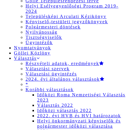
Gölle Településrendezési terve
Helyi Esélyegyenlőségi Program 2019-
2024
Településképi Arculati Kézikönyv
Képviselő-testületi jegyzőkönyvek
Polgármesteri döntések
Nyilvánosság
Tisztségviselők
Ügyintézők
Nyomtatványok
Göllei Közlöny
Választás
Részvételi adatok, eredmények
Választási szervek
Választási ügyintézés
2024. évi általános választások
*
Korábbi választások
Időközi Roma Nemzetiségi Választás
2023
Választás 2022
Időközi választás 2022
2022. évi HVB és HVI határozatok
Helyi önkormányzati képviselők és
polgármester időközi választása