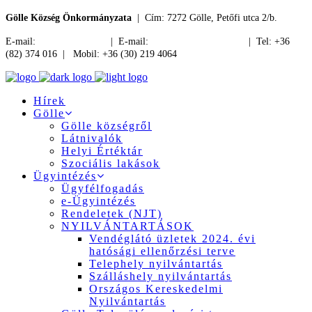
Gölle Község Önkormányzata
| Cím: 7272 Gölle, Petőfi utca 2/b.
E-mail:
jegyzo@golle.hu
| E-mail:
polgarmester@golle.hu
| Tel: +36
(82) 374 016 | Mobil: +36 (30) 219 4064
Hírek
Gölle
Gölle községről
Látnivalók
Helyi Értéktár
Szociális lakások
Ügyintézés
Ügyfélfogadás
e-Ügyintézés
Rendeletek (NJT)
NYILVÁNTARTÁSOK
Vendéglátó üzletek 2024. évi
hatósági ellenőrzési terve
Telephely nyilvántartás
Szálláshely nyilvántartás
Országos Kereskedelmi
Nyilvántartás