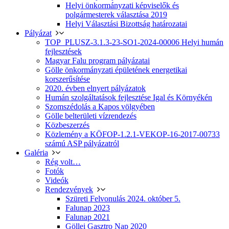
Helyi önkormányzati képviselők és
polgármesterek választása 2019
Helyi Választási Bizottság határozatai
Pályázat
TOP_PLUSZ-3.1.3-23-SO1-2024-00006 Helyi humán
fejlesztések
Magyar Falu program pályázatai
Gölle önkormányzati épületének energetikai
korszerűsítése
2020. évben elnyert pályázatok
Humán szolgáltatások fejlesztése Igal és Környékén
Szomszédolás a Kapos völgyében
Gölle belterületi vízrendezés
Közbeszerzés
Közlemény a KÖFOP-1.2.1-VEKOP-16-2017-00733
számú ASP pályázatról
Galéria
Rég volt…
Fotók
Videók
Rendezvények
Szüreti Felvonulás 2024. október 5.
Falunap 2023
Falunap 2021
Göllei Gasztro Nap 2020