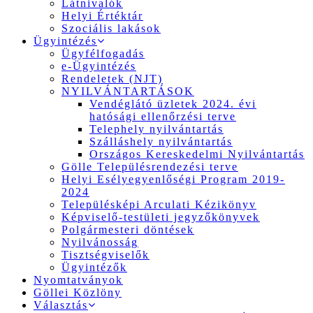
Látnivalók
Helyi Értéktár
Szociális lakások
Ügyintézés
Ügyfélfogadás
e-Ügyintézés
Rendeletek (NJT)
NYILVÁNTARTÁSOK
Vendéglátó üzletek 2024. évi
hatósági ellenőrzési terve
Telephely nyilvántartás
Szálláshely nyilvántartás
Országos Kereskedelmi Nyilvántartás
Gölle Településrendezési terve
Helyi Esélyegyenlőségi Program 2019-
2024
Településképi Arculati Kézikönyv
Képviselő-testületi jegyzőkönyvek
Polgármesteri döntések
Nyilvánosság
Tisztségviselők
Ügyintézők
Nyomtatványok
Göllei Közlöny
Választás