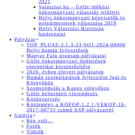
2021
Valasztas.hu – Gölle időközi
önkormányzati választás jelöltjei
Helyi önkormányzati képviselők és
polgármesterek választása 2019
Helyi Választási Bizottság
határozatai
Pályázat
TOP_PLUSZ-3.1.3-23-SO1-2024-00006
Helyi humán fejlesztések
Magyar Falu program pályázatai
Gölle önkormányzati épületének
energetikai korszerűsítése
2020. évben elnyert pályázatok
Humán szolgáltatások fejlesztése Igal és
Környékén
Szomszédolás a Kapos völgyében
Gölle belterületi vízrendezés
Közbeszerzés
Közlemény a KÖFOP-1.2.1-VEKOP-16-
2017-00733 számú ASP pályázatról
Galéria
Rég volt…
Fotók
Videók