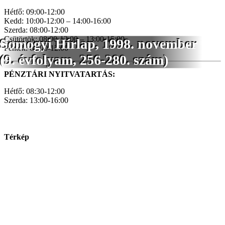
Hétfő: 09:00-12:00
Kedd: 10:00-12:00 – 14:00-16:00
Szerda: 08:00-12:00
Csütörtök: 08:00-12:00 – 13:00-15:00
Somogyi Hírlap, 1998. november
Péntek: 08:00-12:00
(9. évfolyam, 256-280. szám)
PÉNZTÁRI NYITVATARTÁS:
Hétfő: 08:30-12:00
Szerda: 13:00-16:00
Térkép