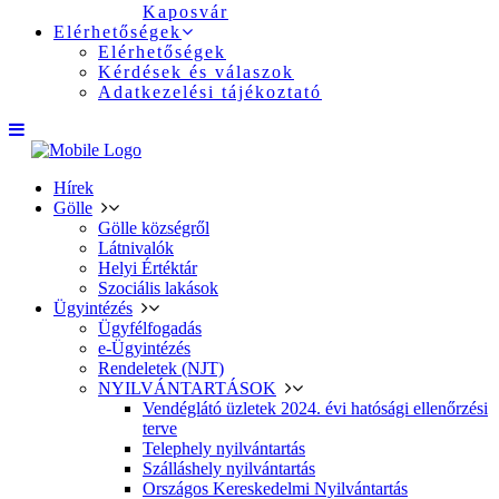
Kaposvár
Elérhetőségek
Elérhetőségek
Kérdések és válaszok
Adatkezelési tájékoztató
Hírek
Gölle
Gölle községről
Látnivalók
Helyi Értéktár
Szociális lakások
Ügyintézés
Ügyfélfogadás
e-Ügyintézés
Rendeletek (NJT)
NYILVÁNTARTÁSOK
Vendéglátó üzletek 2024. évi hatósági ellenőrzési
terve
Telephely nyilvántartás
Szálláshely nyilvántartás
Országos Kereskedelmi Nyilvántartás