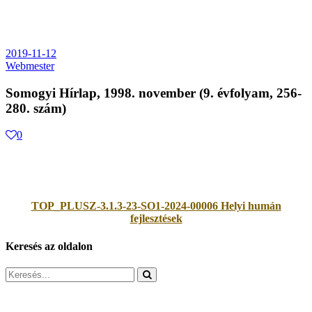
2019-11-12
Webmester
Somogyi Hírlap, 1998. november (9. évfolyam, 256-
280. szám)
0
TOP_PLUSZ-3.1.3-23-SO1-2024-00006 Helyi humán
fejlesztések
Keresés az oldalon
Search
for: