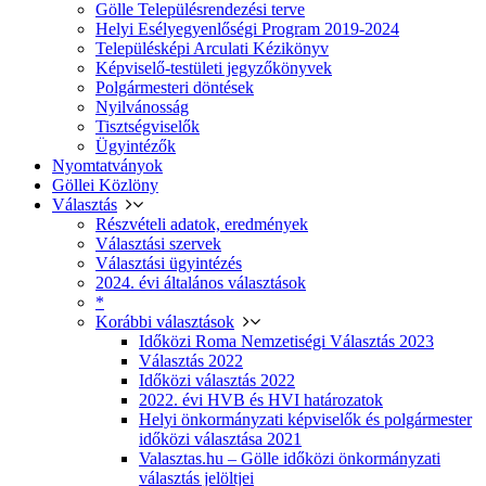
Gölle Településrendezési terve
Helyi Esélyegyenlőségi Program 2019-2024
Településképi Arculati Kézikönyv
Képviselő-testületi jegyzőkönyvek
Polgármesteri döntések
Nyilvánosság
Tisztségviselők
Ügyintézők
Nyomtatványok
Göllei Közlöny
Választás
Részvételi adatok, eredmények
Választási szervek
Választási ügyintézés
2024. évi általános választások
*
Korábbi választások
Időközi Roma Nemzetiségi Választás 2023
Választás 2022
Időközi választás 2022
2022. évi HVB és HVI határozatok
Helyi önkormányzati képviselők és polgármester
időközi választása 2021
Valasztas.hu – Gölle időközi önkormányzati
választás jelöltjei