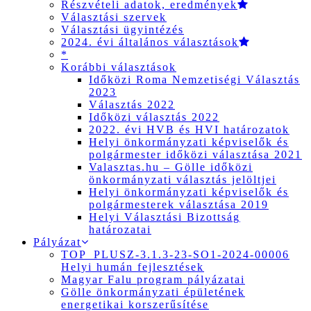
Részvételi adatok, eredmények
Választási szervek
Választási ügyintézés
2024. évi általános választások
*
Korábbi választások
Időközi Roma Nemzetiségi Választás
2023
Választás 2022
Időközi választás 2022
2022. évi HVB és HVI határozatok
Helyi önkormányzati képviselők és
polgármester időközi választása 2021
Valasztas.hu – Gölle időközi
önkormányzati választás jelöltjei
Helyi önkormányzati képviselők és
polgármesterek választása 2019
Helyi Választási Bizottság
határozatai
Pályázat
TOP_PLUSZ-3.1.3-23-SO1-2024-00006
Helyi humán fejlesztések
Magyar Falu program pályázatai
Gölle önkormányzati épületének
energetikai korszerűsítése