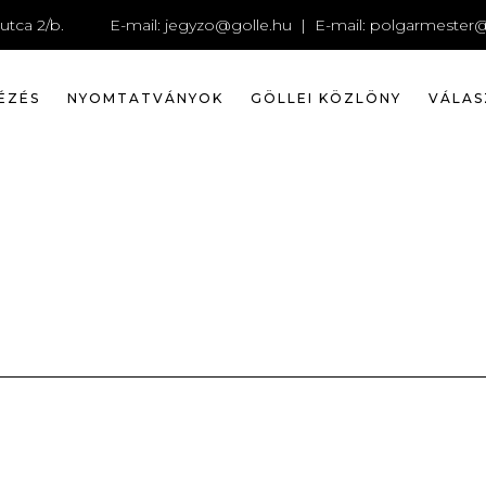
I196711290
utca 2/b.
E-mail:
jegyzo@golle.hu
| E-mail:
polgarmester@
ÉZÉS
NYOMTATVÁNYOK
GÖLLEI KÖZLÖNY
VÁLAS