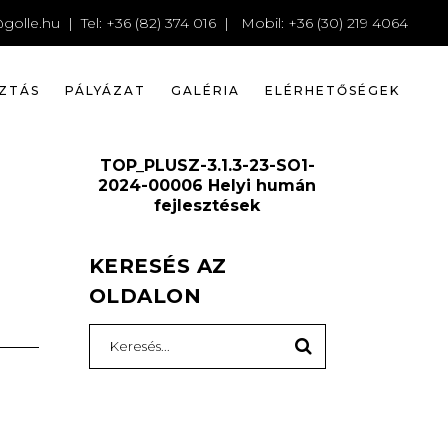
07
golle.hu
| Tel: +36 (82) 374 016 | Mobil: +36 (30) 219 4064
ZTÁS
PÁLYÁZAT
GALÉRIA
ELÉRHETŐSÉGEK
TOP_PLUSZ-3.1.3-23-SO1-
2024-00006 Helyi humán
fejlesztések
KERESÉS AZ
OLDALON
Search
for: