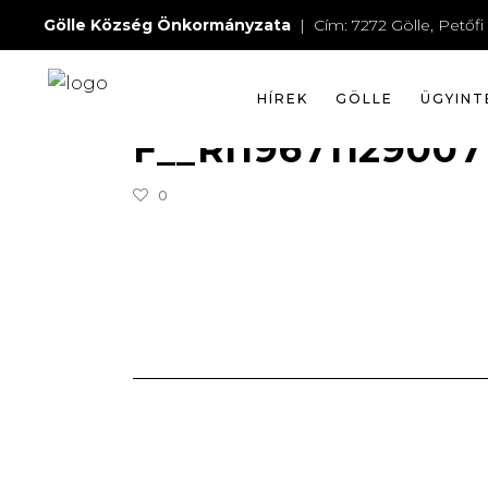
F__R
Gölle Község Önkormányzata
| Cím: 7272 Gölle, Petőfi 
HÍREK
GÖLLE
ÜGYINT
2019-11-24
WEBMESTER
F__RI19671129007
0