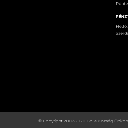
Pénte
PÉNZ
Hétfő:
Szerda
© Copyright 2007-2020 Gölle Község Önkormány