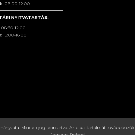
k: 08:00-12:00
TÁRI NYITVATARTÁS:
 08:30-12:00
: 13:00-16:00
zata. Minden jog fenntartva. Az oldal tartalmát továbbközölni c
Jagados Roland