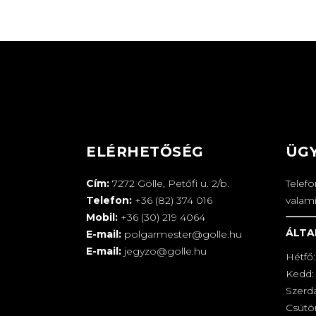
ELÉRHETŐSÉG
ÜG
Cím:
7272 Gölle, Petőfi u. 2/b.
Telef
Telefon:
+36 (82) 374 016
valam
Mobil:
+36 (30) 219 4064
ÁLTA
E-mail:
polgarmester@golle.hu
E-mail:
jegyzo@golle.hu
Hétfő:
Kedd: 
Szerd
Csütör