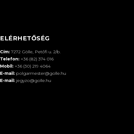
ELÉRHETŐSÉG
Cím:
7272 Gölle, Petőfi u. 2/b.
Telefon:
+36 (82) 374 016
Mobil:
+36 (30) 219 4064
E-mail:
polgarmester@golle.hu
E-mail:
jegyzo@golle.hu