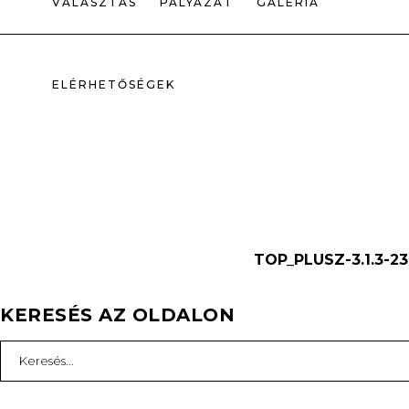
VÁLASZTÁS
PÁLYÁZAT
GALÉRIA
ELÉRHETŐSÉGEK
TOP_PLUSZ-3.1.3-23
KERESÉS AZ OLDALON
Search
for: