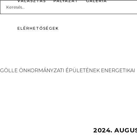
VÁLASZTÁS
PÁLYÁZAT
GALÉRIA
Search
for:
ELÉRHETŐSÉGEK
GÖLLE ÖNKORMÁNYZATI ÉPÜLETÉNEK ENERGETIKAI
2024. AUGU