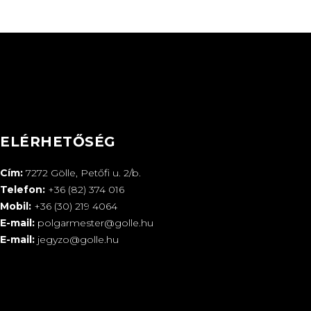
ELÉRHETŐSÉG
Cím:
7272 Gölle, Petőfi u. 2/b.
Telefon:
+36 (82) 374 016
Mobil:
+36 (30) 219 4064
E-mail:
polgarmester@golle.hu
E-mail:
jegyzo@golle.hu