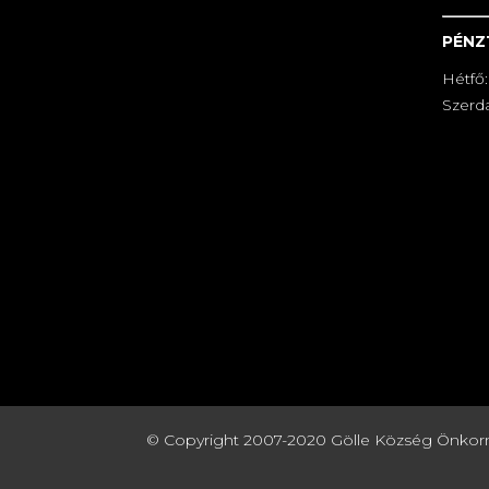
PÉNZ
Hétfő:
Szerda
© Copyright 2007-2020 Gölle Község Önkormány