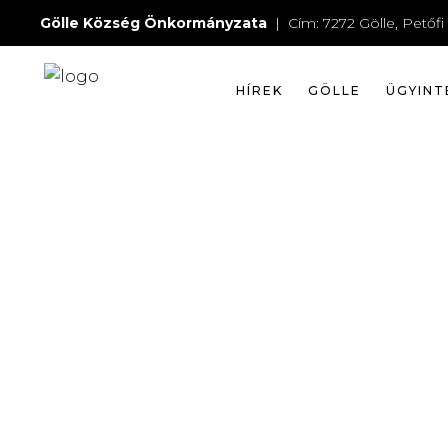
POLGÁ
Gölle Község Önkormányzata
| Cím: 7272 Gölle, Petőfi 
HÍREK
GÖLLE
ÜGYINT