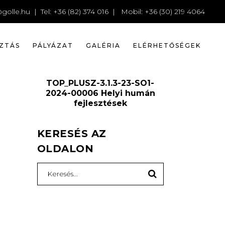
JKV
golle.hu
| Tel: +36 (82) 374 016 | Mobil: +36 (30) 219 4064
ZTÁS
PÁLYÁZAT
GALÉRIA
ELÉRHETŐSÉGEK
TOP_PLUSZ-3.1.3-23-SO1-
2024-00006 Helyi humán
fejlesztések
KERESÉS AZ
OLDALON
Search
for: