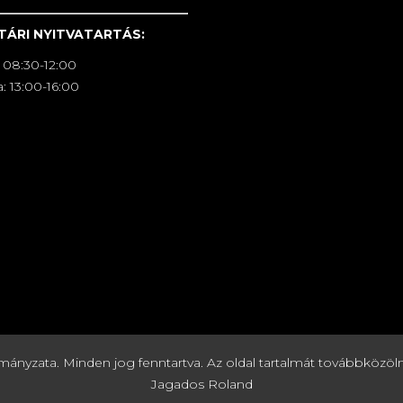
TÁRI NYITVATARTÁS:
 08:30-12:00
: 13:00-16:00
zata. Minden jog fenntartva. Az oldal tartalmát továbbközölni c
Jagados Roland