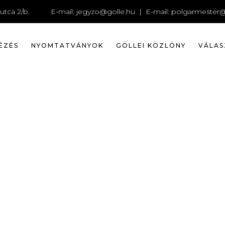
RMESTER 
utca 2/b.
E-mail:
jegyzo@golle.hu
| E-mail:
polgarmester@
ÉZÉS
NYOMTATVÁNYOK
GÖLLEI KÖZLÖNY
VÁLAS