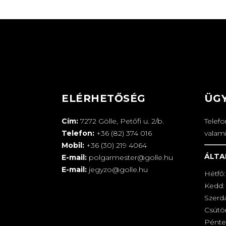
ELÉRHETŐSÉG
ÜG
Cím:
7272 Gölle, Petőfi u. 2/b.
Telef
Telefon:
+36 (82) 374 016
valam
Mobil:
+36 (30) 219 4064
ÁLTA
E-mail:
polgarmester@golle.hu
E-mail:
jegyzo@golle.hu
Hétfő:
Kedd: 
Szerd
Csütör
Pénte