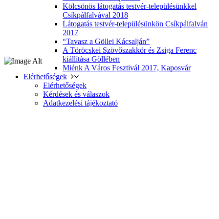
Kölcsönös látogatás testvér-településünkkel
Csíkpálfalvával 2018
Látogatás testvér-településünkön Csíkpálfalván
2017
“Tavasz a Göllei Kácsalján”
A Töröcskei Szövőszakkör és Zsiga Ferenc
kiállítása Göllében
Miénk A Város Fesztivál 2017, Kaposvár
Elérhetőségek
Elérhetőségek
Kérdések és válaszok
Adatkezelési tájékoztató