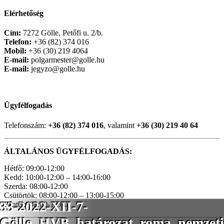
Elérhetőség
Cím:
7272 Gölle, Petőfi u. 2/b.
Telefon:
+36 (82) 374 016
Mobil:
+36 (30) 219 4064
E-mail:
polgarmester@golle.hu
E-mail:
jegyzo@golle.hu
Ügyfélfogadás
Telefonszám:
+36 (82) 374 016
, valamint
+36 (30) 219 40 64
ÁLTALÁNOS ÜGYFÉLFOGADÁS:
Hétfő: 09:00-12:00
Kedd: 10:00-12:00 – 14:00-16:00
Szerda: 08:00-12:00
Csütörtök: 08:00-12:00 – 13:00-15:00
33-2022-XII-7-
Péntek: 08:00-12:00
Gölle_HVB_határozat_roma_nemzetisé