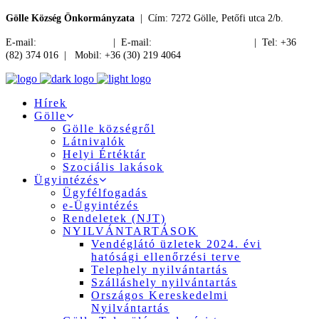
Gölle Község Önkormányzata
| Cím: 7272 Gölle, Petőfi utca 2/b.
E-mail:
jegyzo@golle.hu
| E-mail:
polgarmester@golle.hu
| Tel: +36
(82) 374 016 | Mobil: +36 (30) 219 4064
Hírek
Gölle
Gölle községről
Látnivalók
Helyi Értéktár
Szociális lakások
Ügyintézés
Ügyfélfogadás
e-Ügyintézés
Rendeletek (NJT)
NYILVÁNTARTÁSOK
Vendéglátó üzletek 2024. évi
hatósági ellenőrzési terve
Telephely nyilvántartás
Szálláshely nyilvántartás
Országos Kereskedelmi
Nyilvántartás