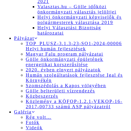
2021
Valasztas.hu – Gölle időközi
önkormányzati választás jelöltjei
Helyi önkormányzati képviselők és
polgármesterek választása 2019
Helyi Választási Bizottság
határozatai
Pályázat
TOP_PLUSZ-3.1.3-23-SO1-2024-00006
Helyi humán fejlesztések
Magyar Falu program pályázatai
Gölle önkormányzati épületének
energetikai korszerűsítése
2020. évben elnyert pályázatok
Humán szolgáltatások fejlesztése Igal és
Környékén
Szomszédolás a Kapos völgyében
Gölle belterületi vízrendezés
Közbeszerzés
Közlemény a KÖFOP-1.2.1-VEKOP-16-
2017-00733 számú ASP pályázatról
Galéria
Rég volt…
Fotók
Videók