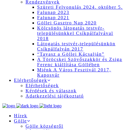
Rendezvények
Szüreti Felvonulás 2024. október 5.
Falunap 2023
Falunap 2021
Göllei Gasztro Nap 2020
Kölcsönös látogatás testvér-
településünkkel Csíkpálfalvával
2018
Látogatás testvér-településünkön
Csíkpálfalván 2017
“Tavasz a Göllei Kácsalján”
A Töröcskei Szövőszakkör és Zsiga
Ferenc kiállítása Göllében
Miénk A Város Fesztivál 2017,
Kaposvár
Elérhetőségek
Elérhetőségek
Kérdések és válaszok
Adatkezelési tájékoztató
Hírek
Gölle
Gölle községről