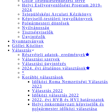
Gölle Településrendezési terve
Helyi Esélyegyenlőségi Program 2019-
2024
Településképi Arculati Kézikönyv
Képviselő-testületi jegyzőkönyvek
Polgármesteri döntések
Nyilvánosság
Tisztségviselők
Ügyintézők
Nyomtatványok
Göllei Közlöny
Választás
Részvételi adatok, eredmények
Választási szervek
Választási ügyintézés
2024. évi általános választások
*
Korábbi választások
Időközi Roma Nemzetiségi Választás
2023
Választás 2022
Időközi választás 2022
2022. évi HVB és HVI határozatok
Helyi önkormányzati képviselők és
polgármester időközi választása