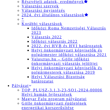
Részvételi adatok, eredmények
Választási szervek
Választási ügyintézés
2024. évi általános választások
*
Korábbi választások
Időközi Roma Nemzetiségi Választás
2023
Választás 2022
Időközi választás 2022
2022. évi HVB és HVI határozatok
Helyi önkormányzati képviselők és
polgármester időközi választása 2021
Valasztas.hu – Gölle időközi
önkormányzati választás jelöltjei
Helyi önkormányzati képviselők és
polgármesterek választása 2019
Helyi Választási Bizottság
határozatai
Pályázat
TOP_PLUSZ-3.1.3-23-SO1-2024-00006
Helyi humán fejlesztések
Magyar Falu program pályázatai
Gölle önkormányzati épületének
energetikai korszerűsítése