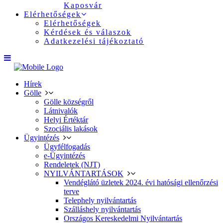
Kaposvár
Elérhetőségek
Elérhetőségek
Kérdések és válaszok
Adatkezelési tájékoztató
Hírek
Gölle
Gölle községről
Látnivalók
Helyi Értéktár
Szociális lakások
Ügyintézés
Ügyfélfogadás
e-Ügyintézés
Rendeletek (NJT)
NYILVÁNTARTÁSOK
Vendéglátó üzletek 2024. évi hatósági ellenőrzési
terve
Telephely nyilvántartás
Szálláshely nyilvántartás
Országos Kereskedelmi Nyilvántartás