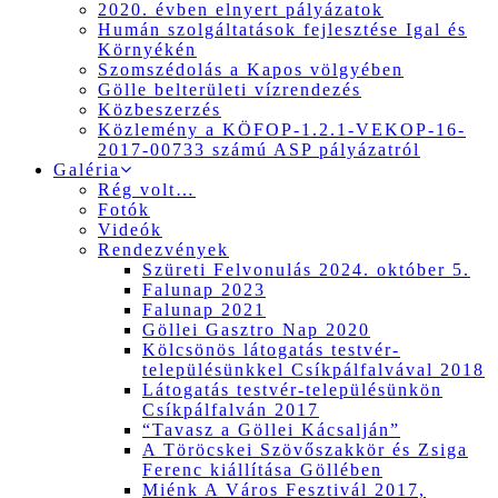
2020. évben elnyert pályázatok
Humán szolgáltatások fejlesztése Igal és
Környékén
Szomszédolás a Kapos völgyében
Gölle belterületi vízrendezés
Közbeszerzés
Közlemény a KÖFOP-1.2.1-VEKOP-16-
2017-00733 számú ASP pályázatról
Galéria
Rég volt…
Fotók
Videók
Rendezvények
Szüreti Felvonulás 2024. október 5.
Falunap 2023
Falunap 2021
Göllei Gasztro Nap 2020
Kölcsönös látogatás testvér-
településünkkel Csíkpálfalvával 2018
Látogatás testvér-településünkön
Csíkpálfalván 2017
“Tavasz a Göllei Kácsalján”
A Töröcskei Szövőszakkör és Zsiga
Ferenc kiállítása Göllében
Miénk A Város Fesztivál 2017,