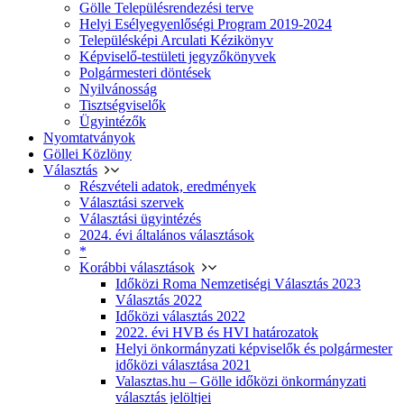
Gölle Településrendezési terve
Helyi Esélyegyenlőségi Program 2019-2024
Településképi Arculati Kézikönyv
Képviselő-testületi jegyzőkönyvek
Polgármesteri döntések
Nyilvánosság
Tisztségviselők
Ügyintézők
Nyomtatványok
Göllei Közlöny
Választás
Részvételi adatok, eredmények
Választási szervek
Választási ügyintézés
2024. évi általános választások
*
Korábbi választások
Időközi Roma Nemzetiségi Választás 2023
Választás 2022
Időközi választás 2022
2022. évi HVB és HVI határozatok
Helyi önkormányzati képviselők és polgármester
időközi választása 2021
Valasztas.hu – Gölle időközi önkormányzati
választás jelöltjei