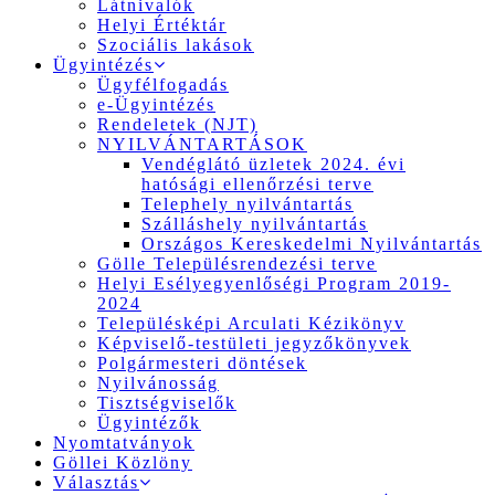
Látnivalók
Helyi Értéktár
Szociális lakások
Ügyintézés
Ügyfélfogadás
e-Ügyintézés
Rendeletek (NJT)
NYILVÁNTARTÁSOK
Vendéglátó üzletek 2024. évi
hatósági ellenőrzési terve
Telephely nyilvántartás
Szálláshely nyilvántartás
Országos Kereskedelmi Nyilvántartás
Gölle Településrendezési terve
Helyi Esélyegyenlőségi Program 2019-
2024
Településképi Arculati Kézikönyv
Képviselő-testületi jegyzőkönyvek
Polgármesteri döntések
Nyilvánosság
Tisztségviselők
Ügyintézők
Nyomtatványok
Göllei Közlöny
Választás