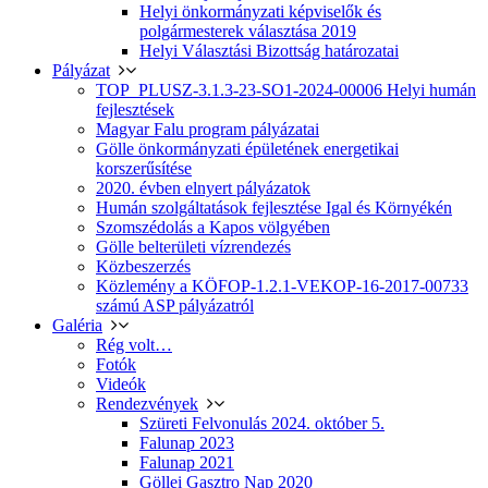
Helyi önkormányzati képviselők és
polgármesterek választása 2019
Helyi Választási Bizottság határozatai
Pályázat
TOP_PLUSZ-3.1.3-23-SO1-2024-00006 Helyi humán
fejlesztések
Magyar Falu program pályázatai
Gölle önkormányzati épületének energetikai
korszerűsítése
2020. évben elnyert pályázatok
Humán szolgáltatások fejlesztése Igal és Környékén
Szomszédolás a Kapos völgyében
Gölle belterületi vízrendezés
Közbeszerzés
Közlemény a KÖFOP-1.2.1-VEKOP-16-2017-00733
számú ASP pályázatról
Galéria
Rég volt…
Fotók
Videók
Rendezvények
Szüreti Felvonulás 2024. október 5.
Falunap 2023
Falunap 2021
Göllei Gasztro Nap 2020