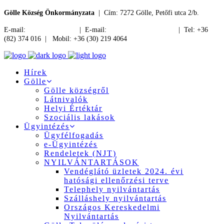
Gölle Község Önkormányzata
| Cím: 7272 Gölle, Petőfi utca 2/b.
E-mail:
jegyzo@golle.hu
| E-mail:
polgarmester@golle.hu
| Tel: +36
(82) 374 016 | Mobil: +36 (30) 219 4064
Hírek
Gölle
Gölle községről
Látnivalók
Helyi Értéktár
Szociális lakások
Ügyintézés
Ügyfélfogadás
e-Ügyintézés
Rendeletek (NJT)
NYILVÁNTARTÁSOK
Vendéglátó üzletek 2024. évi
hatósági ellenőrzési terve
Telephely nyilvántartás
Szálláshely nyilvántartás
Országos Kereskedelmi
Nyilvántartás