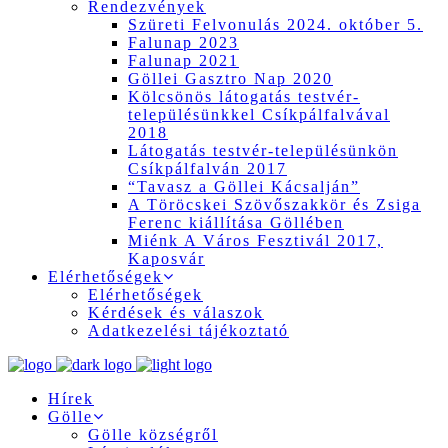
Rendezvények
Szüreti Felvonulás 2024. október 5.
Falunap 2023
Falunap 2021
Göllei Gasztro Nap 2020
Kölcsönös látogatás testvér-
településünkkel Csíkpálfalvával
2018
Látogatás testvér-településünkön
Csíkpálfalván 2017
“Tavasz a Göllei Kácsalján”
A Töröcskei Szövőszakkör és Zsiga
Ferenc kiállítása Göllében
Miénk A Város Fesztivál 2017,
Kaposvár
Elérhetőségek
Elérhetőségek
Kérdések és válaszok
Adatkezelési tájékoztató
Hírek
Gölle
Gölle községről