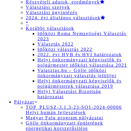
Részvételi adatok, eredmények
Választási szervek
Választási ügyintézés
2024. évi általános választások
*
Korábbi választások
Időközi Roma Nemzetiségi Választás
2023
Választás 2022
Időközi választás 2022
2022. évi HVB és HVI határozatok
Helyi önkormányzati képviselők és
polgármester időközi választása 2021
Valasztas.hu – Gölle időközi
önkormányzati választás jelöltjei
Helyi önkormányzati képviselők és
polgármesterek választása 2019
Helyi Választási Bizottság
határozatai
Pályázat
TOP_PLUSZ-3.1.3-23-SO1-2024-00006
Helyi humán fejlesztések
Magyar Falu program pályázatai
Gölle önkormányzati épületének
energetikai korszerűsítése