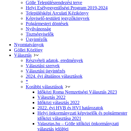
Gölle Településrendezési terve
Helyi Esélyegyenlőségi Program 2019-2024
Településképi Arculati Kézikönyv
Képviselő-testületi jegyzőkönyvek
Polgármesteri döntések
Nyilvánosság
Tisztségviselők
Ügyintézők
Nyomtatványok
Göllei Közlöny
Választás
Részvételi adatok, eredmények
Választási szervek
Választási ügyintézés
2024. évi általános választások
*
Korábbi választások
Időközi Roma Nemzetiségi Választás 2023
Választás 2022
Időközi választás 2022
2022. évi HVB és HVI határozatok
Helyi önkormányzati képviselők és polgármester
időközi választása 2021
Valasztas.hu – Gölle időközi önkormányzati
választás jelöltjei