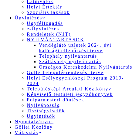
Látnivalók
Helyi Értéktár
Szociális lakások
Ügyintézés
Ügyfélfogadás
e-Ügyintézés
Rendeletek (NJT)
NYILVÁNTARTÁSOK
Vendéglátó üzletek 2024. évi
hatósági ellenőrzési terve
Telephely nyilvántartás
Szálláshely nyilvántartás
Országos Kereskedelmi Nyilvántartás
Gölle Településrendezési terve
Helyi Esélyegyenlőségi Program 2019-
2024
Településképi Arculati Kézikönyv
Képviselő-testületi jegyzőkönyvek
Polgármesteri döntések
Nyilvánosság
Tisztségviselők
Ügyintézők
Nyomtatványok
Göllei Közlöny
Választás