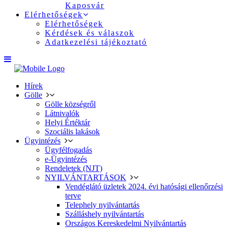
Kaposvár
Elérhetőségek
Elérhetőségek
Kérdések és válaszok
Adatkezelési tájékoztató
Hírek
Gölle
Gölle községről
Látnivalók
Helyi Értéktár
Szociális lakások
Ügyintézés
Ügyfélfogadás
e-Ügyintézés
Rendeletek (NJT)
NYILVÁNTARTÁSOK
Vendéglátó üzletek 2024. évi hatósági ellenőrzési
terve
Telephely nyilvántartás
Szálláshely nyilvántartás
Országos Kereskedelmi Nyilvántartás