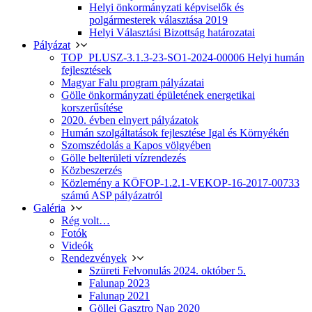
Helyi önkormányzati képviselők és
polgármesterek választása 2019
Helyi Választási Bizottság határozatai
Pályázat
TOP_PLUSZ-3.1.3-23-SO1-2024-00006 Helyi humán
fejlesztések
Magyar Falu program pályázatai
Gölle önkormányzati épületének energetikai
korszerűsítése
2020. évben elnyert pályázatok
Humán szolgáltatások fejlesztése Igal és Környékén
Szomszédolás a Kapos völgyében
Gölle belterületi vízrendezés
Közbeszerzés
Közlemény a KÖFOP-1.2.1-VEKOP-16-2017-00733
számú ASP pályázatról
Galéria
Rég volt…
Fotók
Videók
Rendezvények
Szüreti Felvonulás 2024. október 5.
Falunap 2023
Falunap 2021
Göllei Gasztro Nap 2020