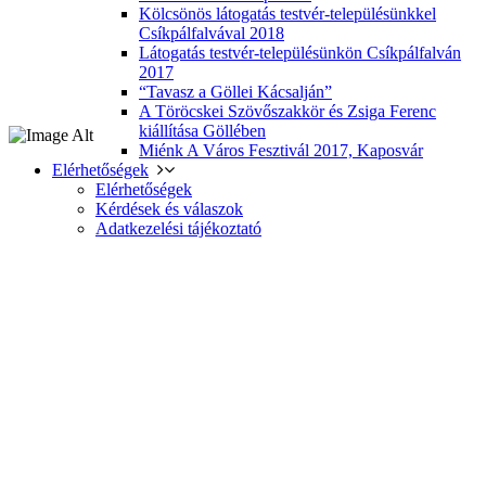
Kölcsönös látogatás testvér-településünkkel
Csíkpálfalvával 2018
Látogatás testvér-településünkön Csíkpálfalván
2017
“Tavasz a Göllei Kácsalján”
A Töröcskei Szövőszakkör és Zsiga Ferenc
kiállítása Göllében
Miénk A Város Fesztivál 2017, Kaposvár
Elérhetőségek
Elérhetőségek
Kérdések és válaszok
Adatkezelési tájékoztató