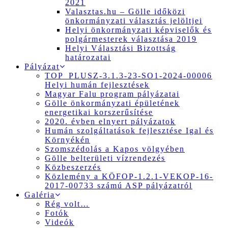
2021
Valasztas.hu – Gölle időközi
önkormányzati választás jelöltjei
Helyi önkormányzati képviselők és
polgármesterek választása 2019
Helyi Választási Bizottság
határozatai
Pályázat
TOP_PLUSZ-3.1.3-23-SO1-2024-00006
Helyi humán fejlesztések
Magyar Falu program pályázatai
Gölle önkormányzati épületének
energetikai korszerűsítése
2020. évben elnyert pályázatok
Humán szolgáltatások fejlesztése Igal és
Környékén
Szomszédolás a Kapos völgyében
Gölle belterületi vízrendezés
Közbeszerzés
Közlemény a KÖFOP-1.2.1-VEKOP-16-
2017-00733 számú ASP pályázatról
Galéria
Rég volt…
Fotók
Videók