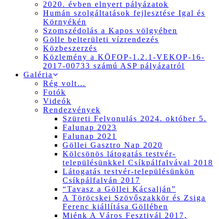
2020. évben elnyert pályázatok
Humán szolgáltatások fejlesztése Igal és
Környékén
Szomszédolás a Kapos völgyében
Gölle belterületi vízrendezés
Közbeszerzés
Közlemény a KÖFOP-1.2.1-VEKOP-16-
2017-00733 számú ASP pályázatról
Galéria
Rég volt…
Fotók
Videók
Rendezvények
Szüreti Felvonulás 2024. október 5.
Falunap 2023
Falunap 2021
Göllei Gasztro Nap 2020
Kölcsönös látogatás testvér-
településünkkel Csíkpálfalvával 2018
Látogatás testvér-településünkön
Csíkpálfalván 2017
“Tavasz a Göllei Kácsalján”
A Töröcskei Szövőszakkör és Zsiga
Ferenc kiállítása Göllében
Miénk A Város Fesztivál 2017,