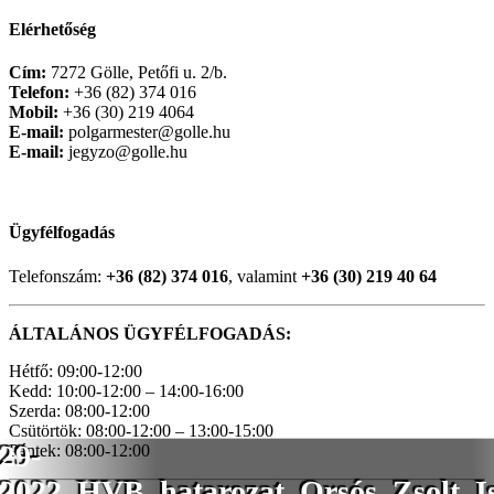
Elérhetőség
Cím:
7272 Gölle, Petőfi u. 2/b.
Telefon:
+36 (82) 374 016
Mobil:
+36 (30) 219 4064
E-mail:
polgarmester@golle.hu
E-mail:
jegyzo@golle.hu
Ügyfélfogadás
Telefonszám:
+36 (82) 374 016
, valamint
+36 (30) 219 40 64
ÁLTALÁNOS ÜGYFÉLFOGADÁS:
Hétfő: 09:00-12:00
Kedd: 10:00-12:00 – 14:00-16:00
Szerda: 08:00-12:00
Csütörtök: 08:00-12:00 – 13:00-15:00
29-
Péntek: 08:00-12:00
2022_HVB_hatarozat_Orsós_Zsolt_I