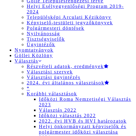
Gölle Településrendezési terve
Helyi Esélyegyenlőségi Program 2019-
2024
Településképi Arculati Kézikönyv
Képviselő-testületi jegyzőkönyvek
Polgármesteri döntések
Nyilvánosság
Tisztségviselők
Ügyintézők
Nyomtatványok
Göllei Közlöny
Választás
Részvételi adatok, eredmények
Választási szervek
Választási ügyintézés
2024. évi általános választások
*
Korábbi választások
Időközi Roma Nemzetiségi Választás
2023
Választás 2022
Időközi választás 2022
2022. évi HVB és HVI határozatok
Helyi önkormányzati képviselők és
polgármester időközi választása