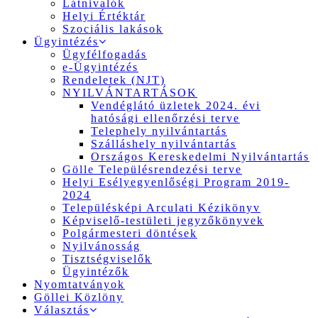
Látnivalók
Helyi Értéktár
Szociális lakások
Ügyintézés
Ügyfélfogadás
e-Ügyintézés
Rendeletek (NJT)
NYILVÁNTARTÁSOK
Vendéglátó üzletek 2024. évi
hatósági ellenőrzési terve
Telephely nyilvántartás
Szálláshely nyilvántartás
Országos Kereskedelmi Nyilvántartás
Gölle Településrendezési terve
Helyi Esélyegyenlőségi Program 2019-
2024
Településképi Arculati Kézikönyv
Képviselő-testületi jegyzőkönyvek
Polgármesteri döntések
Nyilvánosság
Tisztségviselők
Ügyintézők
Nyomtatványok
Göllei Közlöny
Választás