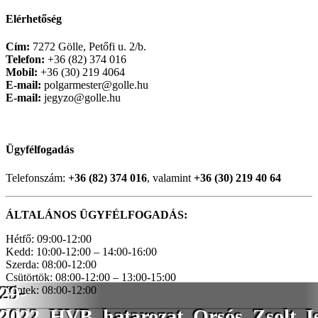
Elérhetőség
Cím:
7272 Gölle, Petőfi u. 2/b.
Telefon:
+36 (82) 374 016
Mobil:
+36 (30) 219 4064
E-mail:
polgarmester@golle.hu
E-mail:
jegyzo@golle.hu
Ügyfélfogadás
Telefonszám:
+36 (82) 374 016
, valamint
+36 (30) 219 40 64
ÁLTALÁNOS ÜGYFÉLFOGADÁS:
Hétfő: 09:00-12:00
Kedd: 10:00-12:00 – 14:00-16:00
Szerda: 08:00-12:00
Csütörtök: 08:00-12:00 – 13:00-15:00
29-
Péntek: 08:00-12:00
2022_HVB_hatarozat_Orsós_Zsolt_I