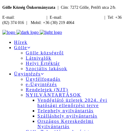
Gölle Község Önkormányzata
| Cím: 7272 Gölle, Petőfi utca 2/b.
E-mail:
jegyzo@golle.hu
| E-mail:
polgarmester@golle.hu
| Tel: +36
(82) 374 016 | Mobil: +36 (30) 219 4064
Hírek
Gölle
Gölle községről
Látnivalók
Helyi Értéktár
Szociális lakások
Ügyintézés
Ügyfélfogadás
e-Ügyintézés
Rendeletek (NJT)
NYILVÁNTARTÁSOK
Vendéglátó üzletek 2024. évi
hatósági ellenőrzési terve
Telephely nyilvántartás
Szálláshely nyilvántartás
Országos Kereskedelmi
Nyilvántartás