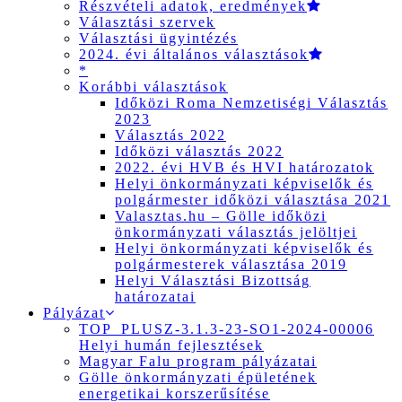
Részvételi adatok, eredmények
Választási szervek
Választási ügyintézés
2024. évi általános választások
*
Korábbi választások
Időközi Roma Nemzetiségi Választás
2023
Választás 2022
Időközi választás 2022
2022. évi HVB és HVI határozatok
Helyi önkormányzati képviselők és
polgármester időközi választása 2021
Valasztas.hu – Gölle időközi
önkormányzati választás jelöltjei
Helyi önkormányzati képviselők és
polgármesterek választása 2019
Helyi Választási Bizottság
határozatai
Pályázat
TOP_PLUSZ-3.1.3-23-SO1-2024-00006
Helyi humán fejlesztések
Magyar Falu program pályázatai
Gölle önkormányzati épületének
energetikai korszerűsítése