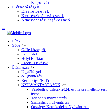
Kaposvár
Elérhetőségek
Elérhetőségek
Kérdések és válaszok
Adatkezelési tájékoztató
Hírek
Gölle
Gölle községről
Látnivalók
Helyi Értéktár
Szociális lakások
Ügyintézés
Ügyfélfogadás
e-Ügyintézés
Rendeletek (NJT)
NYILVÁNTARTÁSOK
Vendéglátó üzletek 2024. évi hatósági ellenőrzési
terve
Telephely nyilvántartás
Szálláshely nyilvántartás
Országos Kereskedelmi Nyilvántartás