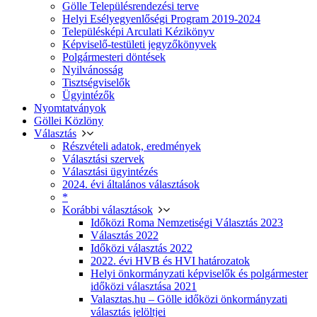
Gölle Településrendezési terve
Helyi Esélyegyenlőségi Program 2019-2024
Településképi Arculati Kézikönyv
Képviselő-testületi jegyzőkönyvek
Polgármesteri döntések
Nyilvánosság
Tisztségviselők
Ügyintézők
Nyomtatványok
Göllei Közlöny
Választás
Részvételi adatok, eredmények
Választási szervek
Választási ügyintézés
2024. évi általános választások
*
Korábbi választások
Időközi Roma Nemzetiségi Választás 2023
Választás 2022
Időközi választás 2022
2022. évi HVB és HVI határozatok
Helyi önkormányzati képviselők és polgármester
időközi választása 2021
Valasztas.hu – Gölle időközi önkormányzati
választás jelöltjei