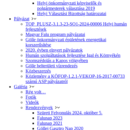
Helyi önkormányzati képviselők és
polgármesterek választása 2019
Helyi Választási Bizottság határozatai
Pályázat
TOP_PLUSZ-3.1.3-23-SO1-2024-00006 Helyi humán
fejlesztések
Magyar Falu program pályázatai
Gölle önkormányzati épületének energetikai
korszerűsítése
2020. évben elnyert pályázatok
Humán szolgáltatások fejlesztése Igal és Környékén
Szomszédolás a Kapos völgyében
Gölle belterületi vízrendezés
Közbeszerzés
Közlemény a KÖFOP-1.2.1-VEKOP-16-2017-00733
számú ASP pályázatról
Galéria
Rég volt…
Fotók
Videók
Rendezvények
Szüreti Felvonulás 2024. október 5.
Falunap 2023
Falunap 2021
Göllei Gasztro Nap 2020