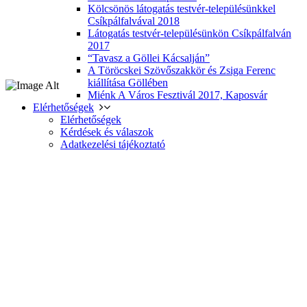
Kölcsönös látogatás testvér-településünkkel
Csíkpálfalvával 2018
Látogatás testvér-településünkön Csíkpálfalván
2017
“Tavasz a Göllei Kácsalján”
A Töröcskei Szövőszakkör és Zsiga Ferenc
kiállítása Göllében
Miénk A Város Fesztivál 2017, Kaposvár
Elérhetőségek
Elérhetőségek
Kérdések és válaszok
Adatkezelési tájékoztató