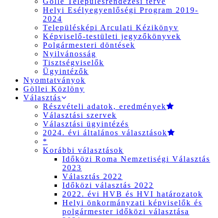
Gölle Településrendezési terve
Helyi Esélyegyenlőségi Program 2019-
2024
Településképi Arculati Kézikönyv
Képviselő-testületi jegyzőkönyvek
Polgármesteri döntések
Nyilvánosság
Tisztségviselők
Ügyintézők
Nyomtatványok
Göllei Közlöny
Választás
Részvételi adatok, eredmények
Választási szervek
Választási ügyintézés
2024. évi általános választások
*
Korábbi választások
Időközi Roma Nemzetiségi Választás
2023
Választás 2022
Időközi választás 2022
2022. évi HVB és HVI határozatok
Helyi önkormányzati képviselők és
polgármester időközi választása