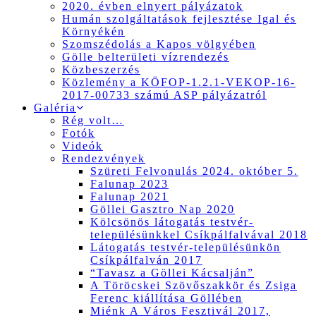
2020. évben elnyert pályázatok
Humán szolgáltatások fejlesztése Igal és
Környékén
Szomszédolás a Kapos völgyében
Gölle belterületi vízrendezés
Közbeszerzés
Közlemény a KÖFOP-1.2.1-VEKOP-16-
2017-00733 számú ASP pályázatról
Galéria
Rég volt…
Fotók
Videók
Rendezvények
Szüreti Felvonulás 2024. október 5.
Falunap 2023
Falunap 2021
Göllei Gasztro Nap 2020
Kölcsönös látogatás testvér-
településünkkel Csíkpálfalvával 2018
Látogatás testvér-településünkön
Csíkpálfalván 2017
“Tavasz a Göllei Kácsalján”
A Töröcskei Szövőszakkör és Zsiga
Ferenc kiállítása Göllében
Miénk A Város Fesztivál 2017,