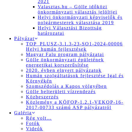
2021
Valasztas.hu – Gölle időközi
önkormányzati választás jelöltjei
Helyi önkormányzati képviselők és
polgármesterek választása 2019
Helyi Választási Bizottság
határozatai
Pályázat
TOP_PLUSZ-3.1.3-23-SO1-2024-00006
Helyi humán fejlesztések
Magyar Falu program pályázatai
Gölle önkormányzati épületének
energetikai korszerűsítése
2020. évben elnyert pályázatok
Humán szolgáltatások fejlesztése Igal és
Környékén
Szomszédolás a Kapos völgyében
Gölle belterületi vízrendezés
Közbeszerzés
Közlemény a KÖFOP-1.2.1-VEKOP-16-
2017-00733 számú ASP pályázatról
Galéria
Rég volt…
Fotók
Videók