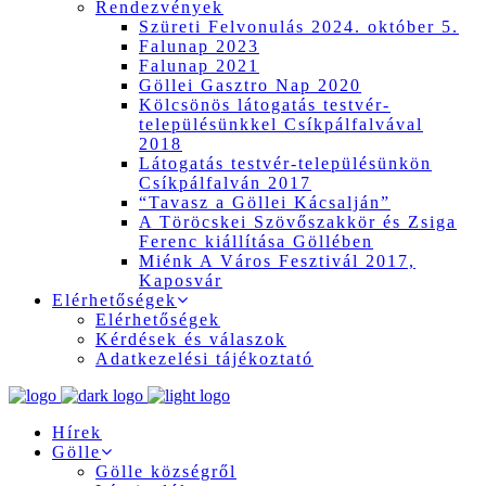
Rendezvények
Szüreti Felvonulás 2024. október 5.
Falunap 2023
Falunap 2021
Göllei Gasztro Nap 2020
Kölcsönös látogatás testvér-
településünkkel Csíkpálfalvával
2018
Látogatás testvér-településünkön
Csíkpálfalván 2017
“Tavasz a Göllei Kácsalján”
A Töröcskei Szövőszakkör és Zsiga
Ferenc kiállítása Göllében
Miénk A Város Fesztivál 2017,
Kaposvár
Elérhetőségek
Elérhetőségek
Kérdések és válaszok
Adatkezelési tájékoztató
Hírek
Gölle
Gölle községről