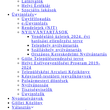
Látnivalók
Helyi Értéktár
Szociális lakások
Ügyintézés
Ügyfélfogadás
e-Ügyintézés
Rendeletek (NJT)
NYILVÁNTARTÁSOK
Vendéglátó üzletek 2024. évi
hatósági ellenőrzési terve
Telephely nyilvántartás
Szálláshely nyilvántartás
Országos Kereskedelmi Nyilvántartás
Gölle Településrendezési terve
Helyi Esélyegyenlőségi Program 2019-
2024
Településképi Arculati Kézikönyv
Képviselő-testületi jegyzőkönyvek
Polgármesteri döntések
Nyilvánosság
Tisztségviselők
Ügyintézők
Nyomtatványok
Göllei Közlöny
Választás