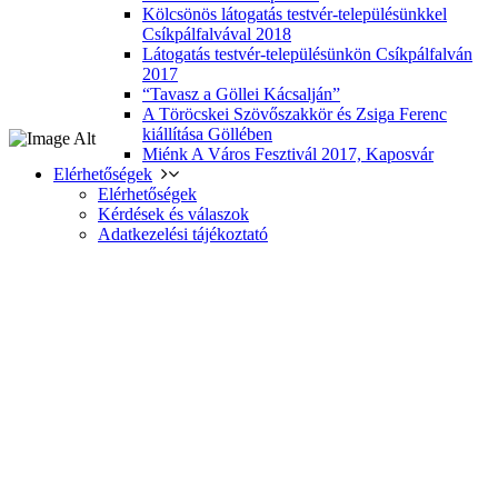
Kölcsönös látogatás testvér-településünkkel
Csíkpálfalvával 2018
Látogatás testvér-településünkön Csíkpálfalván
2017
“Tavasz a Göllei Kácsalján”
A Töröcskei Szövőszakkör és Zsiga Ferenc
kiállítása Göllében
Miénk A Város Fesztivál 2017, Kaposvár
Elérhetőségek
Elérhetőségek
Kérdések és válaszok
Adatkezelési tájékoztató