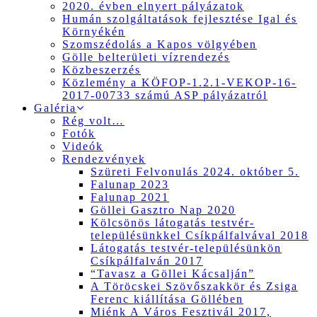
2020. évben elnyert pályázatok
Humán szolgáltatások fejlesztése Igal és
Környékén
Szomszédolás a Kapos völgyében
Gölle belterületi vízrendezés
Közbeszerzés
Közlemény a KÖFOP-1.2.1-VEKOP-16-
2017-00733 számú ASP pályázatról
Galéria
Rég volt…
Fotók
Videók
Rendezvények
Szüreti Felvonulás 2024. október 5.
Falunap 2023
Falunap 2021
Göllei Gasztro Nap 2020
Kölcsönös látogatás testvér-
településünkkel Csíkpálfalvával 2018
Látogatás testvér-településünkön
Csíkpálfalván 2017
“Tavasz a Göllei Kácsalján”
A Töröcskei Szövőszakkör és Zsiga
Ferenc kiállítása Göllében
Miénk A Város Fesztivál 2017,