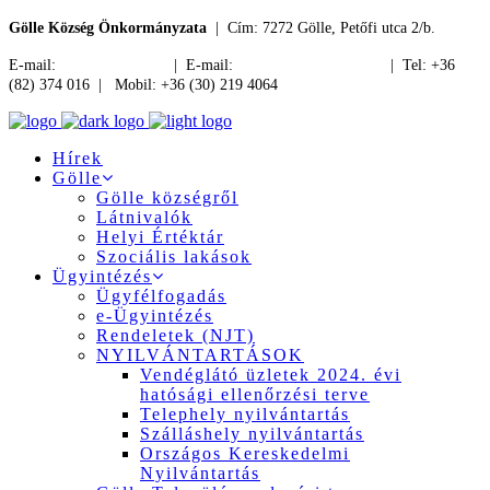
Gölle Község Önkormányzata
| Cím: 7272 Gölle, Petőfi utca 2/b.
E-mail:
jegyzo@golle.hu
| E-mail:
polgarmester@golle.hu
| Tel: +36
(82) 374 016 | Mobil: +36 (30) 219 4064
Hírek
Gölle
Gölle községről
Látnivalók
Helyi Értéktár
Szociális lakások
Ügyintézés
Ügyfélfogadás
e-Ügyintézés
Rendeletek (NJT)
NYILVÁNTARTÁSOK
Vendéglátó üzletek 2024. évi
hatósági ellenőrzési terve
Telephely nyilvántartás
Szálláshely nyilvántartás
Országos Kereskedelmi
Nyilvántartás