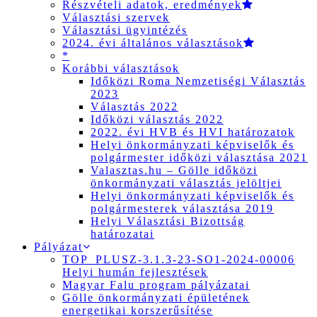
Részvételi adatok, eredmények
Választási szervek
Választási ügyintézés
2024. évi általános választások
*
Korábbi választások
Időközi Roma Nemzetiségi Választás
2023
Választás 2022
Időközi választás 2022
2022. évi HVB és HVI határozatok
Helyi önkormányzati képviselők és
polgármester időközi választása 2021
Valasztas.hu – Gölle időközi
önkormányzati választás jelöltjei
Helyi önkormányzati képviselők és
polgármesterek választása 2019
Helyi Választási Bizottság
határozatai
Pályázat
TOP_PLUSZ-3.1.3-23-SO1-2024-00006
Helyi humán fejlesztések
Magyar Falu program pályázatai
Gölle önkormányzati épületének
energetikai korszerűsítése