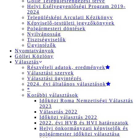
Gölle Településrendezési terve
Helyi Esélyegyenlőségi Program 2019-
2024
Településképi Arculati Kézikönyv
Képviselő-testületi jegyzőkönyvek
Polgármesteri döntések
Nyilvánosság
Tisztségviselők
Ügyintézők
Nyomtatványok
Göllei Közlöny
Választás
Részvételi adatok, eredmények
Választási szervek
Választási ügyintézés
2024. évi általános választások
*
Korábbi választások
Időközi Roma Nemzetiségi Választás
2023
Választás 2022
Időközi választás 2022
2022. évi HVB és HVI határozatok
Helyi önkormányzati képviselők és
polgármester időközi választása