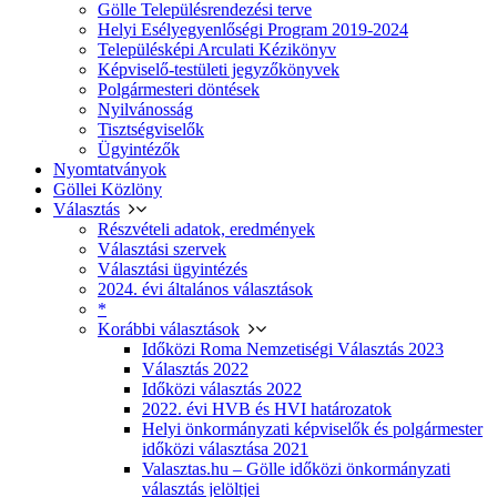
Gölle Településrendezési terve
Helyi Esélyegyenlőségi Program 2019-2024
Településképi Arculati Kézikönyv
Képviselő-testületi jegyzőkönyvek
Polgármesteri döntések
Nyilvánosság
Tisztségviselők
Ügyintézők
Nyomtatványok
Göllei Közlöny
Választás
Részvételi adatok, eredmények
Választási szervek
Választási ügyintézés
2024. évi általános választások
*
Korábbi választások
Időközi Roma Nemzetiségi Választás 2023
Választás 2022
Időközi választás 2022
2022. évi HVB és HVI határozatok
Helyi önkormányzati képviselők és polgármester
időközi választása 2021
Valasztas.hu – Gölle időközi önkormányzati
választás jelöltjei