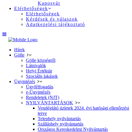
Kaposvár
Elérhetőségek
Elérhetőségek
Kérdések és válaszok
Adatkezelési tájékoztató
Hírek
Gölle
Gölle községről
Látnivalók
Helyi Értéktár
Szociális lakások
Ügyintézés
Ügyfélfogadás
e-Ügyintézés
Rendeletek (NJT)
NYILVÁNTARTÁSOK
Vendéglátó üzletek 2024. évi hatósági ellenőrzési
terve
Telephely nyilvántartás
Szálláshely nyilvántartás
Országos Kereskedelmi Nyilvántartás