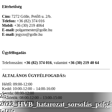
Elérhetőség
Cím:
7272 Gölle, Petőfi u. 2/b.
Telefon:
+36 (82) 374 016
Mobil:
+36 (30) 219 4064
E-mail:
polgarmester@golle.hu
E-mail:
jegyzo@golle.hu
Ügyfélfogadás
Telefonszám:
+36 (82) 374 016
, valamint
+36 (30) 219 40 64
ÁLTALÁNOS ÜGYFÉLFOGADÁS:
Hétfő: 09:00-12:00
Kedd: 10:00-12:00 – 14:00-16:00
Szerda: 08:00-12:00
25-
Csütörtök: 08:00-12:00 – 13:00-15:00
Péntek: 08:00-12:00
2022_HVB_hatarozat_sorsolás_polgá