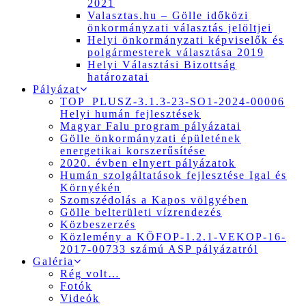
2021
Valasztas.hu – Gölle időközi
önkormányzati választás jelöltjei
Helyi önkormányzati képviselők és
polgármesterek választása 2019
Helyi Választási Bizottság
határozatai
Pályázat
TOP_PLUSZ-3.1.3-23-SO1-2024-00006
Helyi humán fejlesztések
Magyar Falu program pályázatai
Gölle önkormányzati épületének
energetikai korszerűsítése
2020. évben elnyert pályázatok
Humán szolgáltatások fejlesztése Igal és
Környékén
Szomszédolás a Kapos völgyében
Gölle belterületi vízrendezés
Közbeszerzés
Közlemény a KÖFOP-1.2.1-VEKOP-16-
2017-00733 számú ASP pályázatról
Galéria
Rég volt…
Fotók
Videók