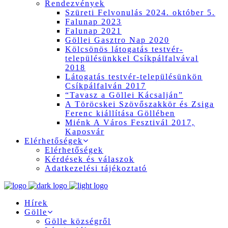
Rendezvények
Szüreti Felvonulás 2024. október 5.
Falunap 2023
Falunap 2021
Göllei Gasztro Nap 2020
Kölcsönös látogatás testvér-
településünkkel Csíkpálfalvával
2018
Látogatás testvér-településünkön
Csíkpálfalván 2017
“Tavasz a Göllei Kácsalján”
A Töröcskei Szövőszakkör és Zsiga
Ferenc kiállítása Göllében
Miénk A Város Fesztivál 2017,
Kaposvár
Elérhetőségek
Elérhetőségek
Kérdések és válaszok
Adatkezelési tájékoztató
Hírek
Gölle
Gölle községről