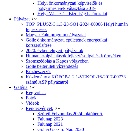
Helyi önkormányzati képviselők és
polgármesterek választása 2019
Helyi Választási Bizottság határozatai
Pályázat
TOP_PLUSZ-3.1.3-23-SO1-2024-00006 Helyi humán
fejlesztések
Magyar Falu program pályázatai
Gölle önkormányzati épületének energetikai
korszerűsítése
2020. évben elnyert pályázatok
Humán szolgáltatások fejlesztése Igal és Környékén
Szomszédolás a Kapos völgyében
Gölle belterületi vízrendezés
Közbeszerzés
Közlemény a KÖFOP-1.2.1-VEKOP-16-2017-00733
számú ASP pályázatról
Galéria
Rég volt…
Fotók
Videók
Rendezvények
Szüreti Felvonulás 2024. október 5.
Falunap 2023
Falunap 2021
Göllei Gasztro Nap 2020