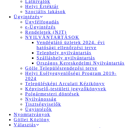
Látnivalók
Helyi Értéktár
Szociális lakások
Ügyintézés
Ügyfélfogadás
e-Ügyintézés
Rendeletek (NJT)
NYILVÁNTARTÁSOK
Vendéglátó üzletek 2024. évi
hatósági ellenőrzési terve
Telephely nyilvántartás
Szálláshely nyilvántartás
Országos Kereskedelmi Nyilvántartás
Gölle Településrendezési terve
Helyi Esélyegyenlőségi Program 2019-
2024
Településképi Arculati Kézikönyv
Képviselő-testületi jegyzőkönyvek
Polgármesteri döntések
Nyilvánosság
Tisztségviselők
Ügyintézők
Nyomtatványok
Göllei Közlöny
Választás