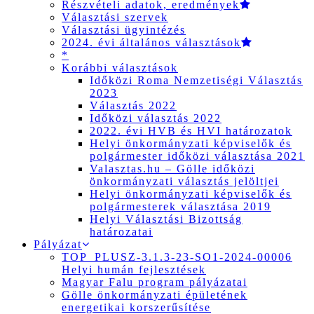
Részvételi adatok, eredmények
Választási szervek
Választási ügyintézés
2024. évi általános választások
*
Korábbi választások
Időközi Roma Nemzetiségi Választás
2023
Választás 2022
Időközi választás 2022
2022. évi HVB és HVI határozatok
Helyi önkormányzati képviselők és
polgármester időközi választása 2021
Valasztas.hu – Gölle időközi
önkormányzati választás jelöltjei
Helyi önkormányzati képviselők és
polgármesterek választása 2019
Helyi Választási Bizottság
határozatai
Pályázat
TOP_PLUSZ-3.1.3-23-SO1-2024-00006
Helyi humán fejlesztések
Magyar Falu program pályázatai
Gölle önkormányzati épületének
energetikai korszerűsítése