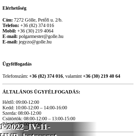
Elérhetőség
Cím:
7272 Gölle, Petőfi u. 2/b.
Telefon:
+36 (82) 374 016
Mobil:
+36 (30) 219 4064
E-mail:
polgarmester@golle.hu
E-mail:
jegyzo@golle.hu
Ügyfélfogadás
Telefonszám:
+36 (82) 374 016
, valamint
+36 (30) 219 40 64
ÁLTALÁNOS ÜGYFÉLFOGADÁS:
Hétfő: 09:00-12:00
Kedd: 10:00-12:00 – 14:00-16:00
Szerda: 08:00-12:00
Csütörtök: 08:00-12:00 – 13:00-15:00
Péntek: 08:00-12:00
1-2022_IV-11-