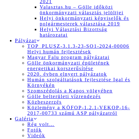
2021
Valasztas.hu – Gölle időközi
önkormányzati választás jelöltjei
Helyi önkormányzati képviselők és
polgármesterek választása 2019
Helyi Választási Bizottság
határozatai
Pályázat
TOP_PLUSZ-3.1.3-23-SO1-2024-00006
Helyi humán fejlesztések
Magyar Falu program pályázatai
Gölle önkormányzati épületének
energetikai korszerűsítése
2020. évben elnyert pályázatok
Humán szolgáltatások fejlesztése Igal és
Környékén
Szomszédolás a Kapos völgyében
Gölle belterületi vízrendezés
Közbeszerzés
Közlemény a KÖFOP-1.2.1-VEKOP-16-
2017-00733 számú ASP pályázatról
Galéria
Rég volt…
Fotók
Videók