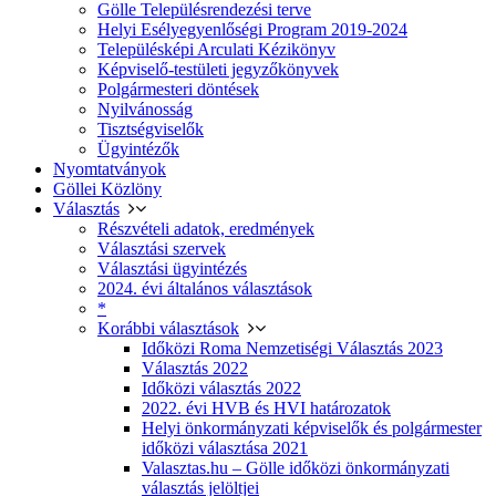
Gölle Településrendezési terve
Helyi Esélyegyenlőségi Program 2019-2024
Településképi Arculati Kézikönyv
Képviselő-testületi jegyzőkönyvek
Polgármesteri döntések
Nyilvánosság
Tisztségviselők
Ügyintézők
Nyomtatványok
Göllei Közlöny
Választás
Részvételi adatok, eredmények
Választási szervek
Választási ügyintézés
2024. évi általános választások
*
Korábbi választások
Időközi Roma Nemzetiségi Választás 2023
Választás 2022
Időközi választás 2022
2022. évi HVB és HVI határozatok
Helyi önkormányzati képviselők és polgármester
időközi választása 2021
Valasztas.hu – Gölle időközi önkormányzati
választás jelöltjei