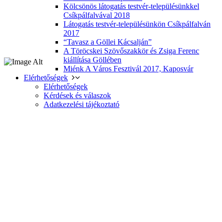
Kölcsönös látogatás testvér-településünkkel
Csíkpálfalvával 2018
Látogatás testvér-településünkön Csíkpálfalván
2017
“Tavasz a Göllei Kácsalján”
A Töröcskei Szövőszakkör és Zsiga Ferenc
kiállítása Göllében
Miénk A Város Fesztivál 2017, Kaposvár
Elérhetőségek
Elérhetőségek
Kérdések és válaszok
Adatkezelési tájékoztató