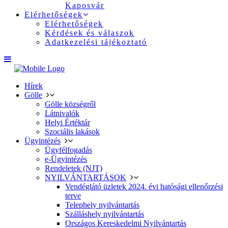
Kaposvár
Elérhetőségek
Elérhetőségek
Kérdések és válaszok
Adatkezelési tájékoztató
Hírek
Gölle
Gölle községről
Látnivalók
Helyi Értéktár
Szociális lakások
Ügyintézés
Ügyfélfogadás
e-Ügyintézés
Rendeletek (NJT)
NYILVÁNTARTÁSOK
Vendéglátó üzletek 2024. évi hatósági ellenőrzési
terve
Telephely nyilvántartás
Szálláshely nyilvántartás
Országos Kereskedelmi Nyilvántartás