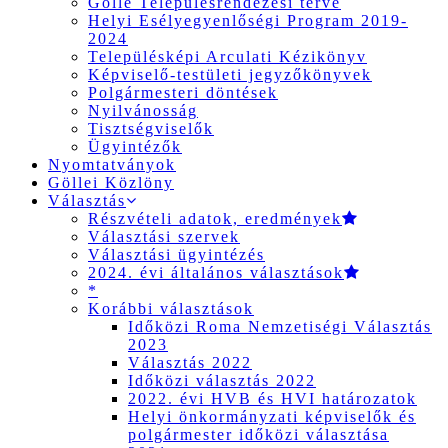
Gölle Településrendezési terve
Helyi Esélyegyenlőségi Program 2019-
2024
Településképi Arculati Kézikönyv
Képviselő-testületi jegyzőkönyvek
Polgármesteri döntések
Nyilvánosság
Tisztségviselők
Ügyintézők
Nyomtatványok
Göllei Közlöny
Választás
Részvételi adatok, eredmények
Választási szervek
Választási ügyintézés
2024. évi általános választások
*
Korábbi választások
Időközi Roma Nemzetiségi Választás
2023
Választás 2022
Időközi választás 2022
2022. évi HVB és HVI határozatok
Helyi önkormányzati képviselők és
polgármester időközi választása