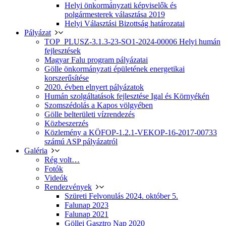
Helyi önkormányzati képviselők és
polgármesterek választása 2019
Helyi Választási Bizottság határozatai
Pályázat
TOP_PLUSZ-3.1.3-23-SO1-2024-00006 Helyi humán
fejlesztések
Magyar Falu program pályázatai
Gölle önkormányzati épületének energetikai
korszerűsítése
2020. évben elnyert pályázatok
Humán szolgáltatások fejlesztése Igal és Környékén
Szomszédolás a Kapos völgyében
Gölle belterületi vízrendezés
Közbeszerzés
Közlemény a KÖFOP-1.2.1-VEKOP-16-2017-00733
számú ASP pályázatról
Galéria
Rég volt…
Fotók
Videók
Rendezvények
Szüreti Felvonulás 2024. október 5.
Falunap 2023
Falunap 2021
Göllei Gasztro Nap 2020