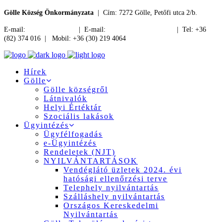
Gölle Község Önkormányzata
| Cím: 7272 Gölle, Petőfi utca 2/b.
E-mail:
jegyzo@golle.hu
| E-mail:
polgarmester@golle.hu
| Tel: +36
(82) 374 016 | Mobil: +36 (30) 219 4064
Hírek
Gölle
Gölle községről
Látnivalók
Helyi Értéktár
Szociális lakások
Ügyintézés
Ügyfélfogadás
e-Ügyintézés
Rendeletek (NJT)
NYILVÁNTARTÁSOK
Vendéglátó üzletek 2024. évi
hatósági ellenőrzési terve
Telephely nyilvántartás
Szálláshely nyilvántartás
Országos Kereskedelmi
Nyilvántartás