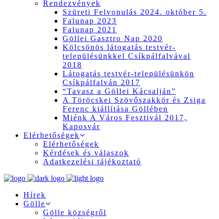
Rendezvények
Szüreti Felvonulás 2024. október 5.
Falunap 2023
Falunap 2021
Göllei Gasztro Nap 2020
Kölcsönös látogatás testvér-
településünkkel Csíkpálfalvával
2018
Látogatás testvér-településünkön
Csíkpálfalván 2017
“Tavasz a Göllei Kácsalján”
A Töröcskei Szövőszakkör és Zsiga
Ferenc kiállítása Göllében
Miénk A Város Fesztivál 2017,
Kaposvár
Elérhetőségek
Elérhetőségek
Kérdések és válaszok
Adatkezelési tájékoztató
Hírek
Gölle
Gölle községről