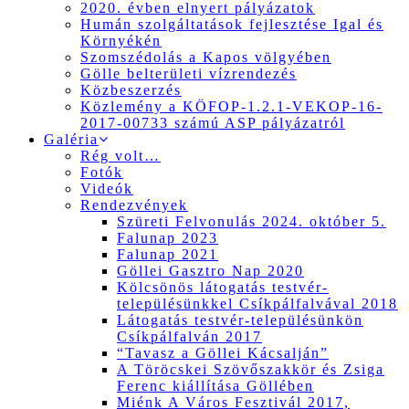
2020. évben elnyert pályázatok
Humán szolgáltatások fejlesztése Igal és
Környékén
Szomszédolás a Kapos völgyében
Gölle belterületi vízrendezés
Közbeszerzés
Közlemény a KÖFOP-1.2.1-VEKOP-16-
2017-00733 számú ASP pályázatról
Galéria
Rég volt…
Fotók
Videók
Rendezvények
Szüreti Felvonulás 2024. október 5.
Falunap 2023
Falunap 2021
Göllei Gasztro Nap 2020
Kölcsönös látogatás testvér-
településünkkel Csíkpálfalvával 2018
Látogatás testvér-településünkön
Csíkpálfalván 2017
“Tavasz a Göllei Kácsalján”
A Töröcskei Szövőszakkör és Zsiga
Ferenc kiállítása Göllében
Miénk A Város Fesztivál 2017,